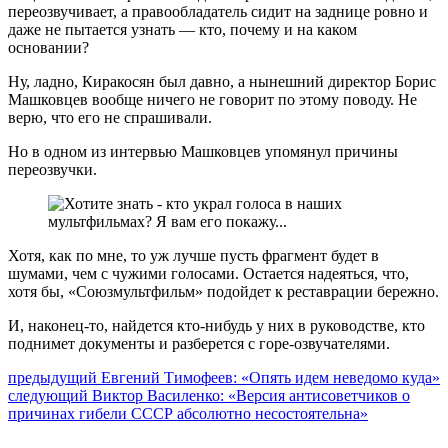
переозвучивает, а правообладатель сидит на заднице ровно и
даже не пытается узнать — кто, почему и на каком
основании?
Ну, ладно, Киракосян был давно, а нынешний директор Борис
Машковцев вообще ничего не говорит по этому поводу. Не
верю, что его не спрашивали.
Но в одном из интервью Машковцев упомянул причины
переозвучки.
Хотя, как по мне, то уж лучше пусть фрагмент будет в
шумами, чем с чужими голосами. Остается надеяться, что,
хотя бы, «Союзмультфильм» подойдет к реставрации бережно.
И, наконец-то, найдется кто-нибудь у них в руководстве, кто
поднимет документы и разберется с горе-озвучателями.
Навигация
Предыдущий
предыдущий
Евгений Тимофеев: «Опять идем неведомо куда»
Следующее
пост:
следующий
Виктор Василенко: «Версия антисоветчиков о
по
сообщение:
причинах гибели СССР абсолютно несостоятельна»
записям