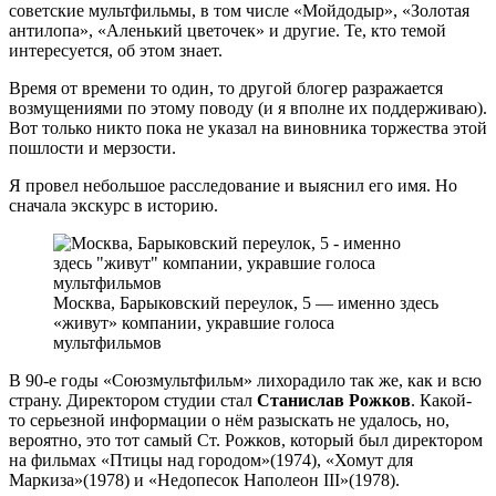
советские мультфильмы, в том числе «Мойдодыр», «Золотая
антилопа», «Аленький цветочек» и другие. Те, кто темой
интересуется, об этом знает.
Время от времени то один, то другой блогер разражается
возмущениями по этому поводу (и я вполне их поддерживаю).
Вот только никто пока не указал на виновника торжества этой
пошлости и мерзости.
Я провел небольшое расследование и выяснил его имя. Но
сначала экскурс в историю.
Москва, Барыковский переулок, 5 — именно здесь
«живут» компании, укравшие голоса
мультфильмов
В 90-е годы «Союзмультфильм» лихорадило так же, как и всю
страну. Директором студии стал
Станислав Рожков
. Какой-
то серьезной информации о нём разыскать не удалось, но,
вероятно, это тот самый Ст. Рожков, который был директором
на фильмах «Птицы над городом»(1974), «Хомут для
Маркиза»(1978) и «Недопесок Наполеон III»(1978).