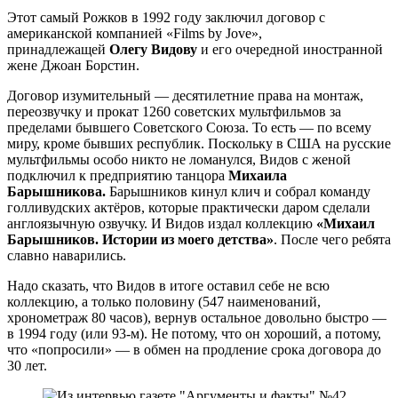
Этот самый Рожков в 1992 году заключил договор с
американской компанией «Films by Jove»,
принадлежащей
Олегу Видову
и его очередной иностранной
жене Джоан Борстин.
Договор изумительный — десятилетние права на монтаж,
переозвучку и прокат 1260 советских мультфильмов за
пределами бывшего Советского Союза. То есть — по всему
миру, кроме бывших республик. Поскольку в США на русские
мультфильмы особо никто не ломанулся, Видов с женой
подключил к предприятию танцора
Михаила
Барышникова.
Барышников кинул клич и собрал команду
голливудских актёров, которые практически даром сделали
англоязычную озвучку. И Видов издал коллекцию
«Михаил
Барышников. Истории из моего детства»
. После чего ребята
славно наварились.
Надо сказать, что Видов в итоге оставил себе не всю
коллекцию, а только половину (547 наименований,
хронометраж 80 часов), вернув остальное довольно быстро —
в 1994 году (или 93-м). Не потому, что он хороший, а потому,
что «попросили» — в обмен на продление срока договора до
30 лет.