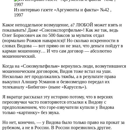
Из интервью газете «Аргументы и факты» №42 ,
1997
Какое неподдельное возмущение, а? ЛЮБОЙ может взять и
показывать! Даже «Союзэкспортфильм»! Как же так, ведь
Олег Борисович аж по 500 баксов за мультик отдал
(нормально Рожков наварился)! Но сколько искренности в
словах Видова — вот прямо он не знал, что деньги пойдут в
карман мошеннику… И что сам договор — абсолютно
мошеннический.
Когда на «Союзмультфильм» вернулись люди, возмутившиеся
мошенническим договором, Видов тоже встал на уши.
Несколько лет продолжались тяжбы, а в результате права
выкупил Алишер Усманов и безвозмездно передал их
телеканалу «Бибигон» (ныне «Карусель»).
Я вкратце рассказал эту историю потому, что в версиях
переозвучки часто повторяются отсылки к Видову с
предположением, что горе-озвучатели купили у Видова
только «картинку» без звука.
Но нет, конечно, — у Видова было только право на прокат за
рубежом, а не в России. В России порезвились другие.