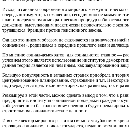
Исходя из анализа современного мирового коммунистического 
очередь потому, что, к сожалению, сегодня многие коммунист
власти посредством демократических процедур избирательного
движении, выступающим практически исключительно с эконом
трудящихся Франции против пенсионного закона.
Однако это никоим образом не сказывается на живучести идей
социализма», родившаяся в середине прошлого века и являющая
По мнению социал-демократов, для социалистов главное — ра
условием этого является использование институтов демократии,
данная теория является ни чем иным, как завуалированной за
Большую популярность в западных странах приобрела и теори
централизованное планирование, страхование и т.п. Некоторые
подтверждается практикой некоторых, как развитых, так и раз
Резюмируя в этой части, можно сделать вывод о том, что в ра
предприятия, институты социальной поддержки граждан сосущ
«общественного благоденствия» очевидно будут превалировать
строительства социалистические ценности.
И все же вектор мирового развития связан с углублением криз
строящих социализм, а также государств, недавно вступивших