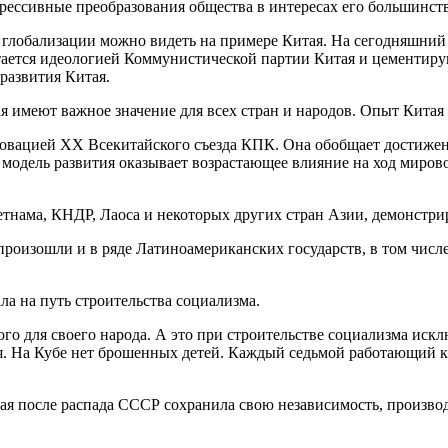
ессивные преобразования общества в интересах его большинств
глобализации можно видеть на примере Китая. На сегодняшний д
тается идеологией Коммунистической партии Китая и цементиру
развития Китая.
 имеют важное значение для всех стран и народов. Опыт Китая 
новацией XX Всекитайского съезда КПК. Она обобщает достиже
 модель развития оказывает возрастающее влияние на ход миров
нама, КНДР, Лаоса и некоторых других стран Азии, демонстрир
изошли и в ряде Латиноамериканских государств, в том числе в
ла на путь строительства социализма.
ного для своего народа. А это при строительстве социализма ис
я. На Кубе нет брошенных детей. Каждый седьмой работающий к
рая после распада СССР сохранила свою независимость, произво