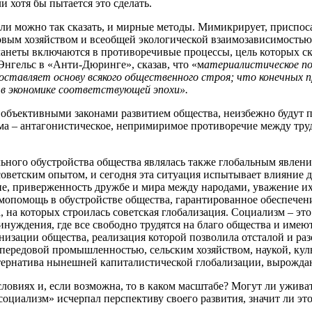
 хотя бы пытается это сделать.
сли можно так сказать, и мирные методы. Мимикрирует, приспос
овым хозяйством и всеобщей экологической взаимозависимостью
планеты включаются в противоречивые процессы, цель которых 
Энгельс в «Анти-Дюринге», сказав, что «м
атериалистическое по
 составляет основу всякого общественного строя; что конечных 
а в экономике соответствующей эпохи».
 объективными законами развитием общества, неизбежно будут п
зма – антагонистическое, непримиримое противоречие между тр
ального обустройства общества являлась также глобальным явле
советским опытом, и сегодня эта ситуация испытывает влияние 
е, приверженность дружбе и мира между народами, уважение их
мопомощь в обустройстве общества, гарантированное обеспечени
 на которых строилась советская глобализация. Социализм – это
ринуждения, где все свободно трудятся на благо общества и имею
низации общества, реализация которой позволила отсталой и ра
 передовой промышленностью, сельским хозяйством, наукой, ку
ьтернатива нынешней капиталистической глобализации, вырожд
ловиях и, если возможна, то в каком масштабе? Могут ли ужива
иализм» исчерпал перспективу своего развития, значит ли это,