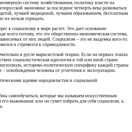
аномерную систему хозяйствования, политику власти на
лорусской экономике за последние четверть века развиваться
защитой, лучшей медициной, лучшим образованием, бесплатным
о их нельзя отрицать.
рес к социализму в мире растет. Это дает основание
жде всего потому, что это общественно-экономическая система,
зависимых от них людей. Социализм – это не выдумка кого-то.
мился и стремится к справедливости.
чительно в русле марксистской теории. Если на первых этапах
ствии социалистическая идеология в той или иной стране
елигиозную, историко-политическую специфику каждой страны
и – освобождения человека от угнетения и эксплуатации.
истическими идеями народовластия и социальной
собны самообучаться, которые мы называем искусственным
 его выживания: или он сумет избрать для себя социализм, а,
м.