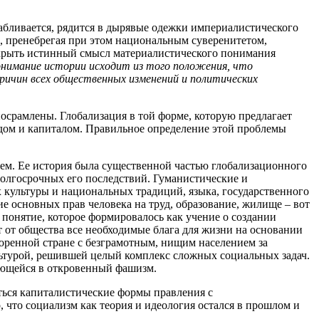
абливается, рядится в дырявые одежки империалистического
, пренебрегая при этом национальным суверенитетом,
скрыть истинный смысл материалистического понимания
нимание истории исходит из того положения, что
причин всех общественных изменений и политических
осрамлены. Глобализация в той форме, которую предлагает
удом и капиталом. Правильное определение этой проблемы
нием. Ее история была существенной частью глобализационного
долгосрочных его последствий. Гуманистические и
 культуры и национальных традиций, языка, государственного
е основных прав человека на труд, образование, жилище – вот
 понятие, которое формировалось как учение о создании
т от общества все необходимые блага для жизни на основании
зоренной стране с безграмотным, нищим населением за
льтурой, решившей целый комплекс сложных социальных задач.
ающейся в откровенный фашизм.
ться капиталистические формы правления с
 что социализм как теория и идеология остался в прошлом и