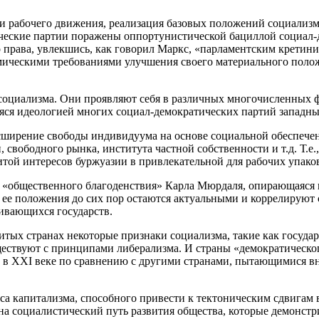
и рабочего движения, реализация базовых положений социализма
ические партии поражены оппортунистической бациллой социал-
 права, увлекшись, как говорил Маркс, «парламентским кретини
ическими требованиями улучшения своего материального полож
 социализма. Они проявляют себя в различных многочисленных 
ся идеологией многих социал-демократических партий западных 
сширение свободы индивидуума на основе социальной обеспече
 свободного рынка, института частной собственности и т.д. Т.е.
щитой интересов буржуазии в привлекательной для рабочих упак
я «общественного благоденствия» Карла Мюрдаля, опирающаяся 
 ее положения до сих пор остаются актуальными и коррелируют 
вивающихся государств.
звитых странах некоторые признаки социализма, такие как госуда
ествуют с принципами либерализма. И страны «демократическо
 в ХХI веке по сравнению с другими странами, пытающимися вн
иса капитализма, способного привести к тектоническим сдвигам 
 на социалистический путь развития общества, которые демонст