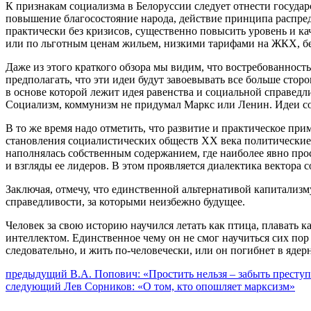
К признакам социализма в Белоруссии следует отнести госуда
повышение благосостояние народа, действие принципа распреде
практически без кризисов, существенно повысить уровень и 
или по льготным ценам жильем, низкими тарифами на ЖКХ, без
Даже из этого краткого обзора мы видим, что востребованност
предполагать, что эти идеи будут завоевывать все больше сто
в основе которой лежит идея равенства и социальной справедл
Социализм, коммунизм не придумал Маркс или Ленин. Идеи соц
В то же время надо отметить, что развитие и практическое пр
становления социалистических обществ XX века политические 
наполнялась собственным содержанием, где наиболее явно пр
и взгляды ее лидеров. В этом проявляется диалектика вектора
Заключая, отмечу, что единственной альтернативой капитализ
справедливости, за которыми неизбежно будущее.
Человек за свою историю научился летать как птица, плавать
интеллектом. Единственное чему он не смог научиться сих пор 
следовательно, и жить по-человечески, или он погибнет в яд
Навигация
Предыдущий
предыдущий
В.А. Попович: «Простить нельзя – забыть престу
Следующее
пост:
следующий
Лев Сорников: «О том, кто опошляет марксизм»
по
сообщение: