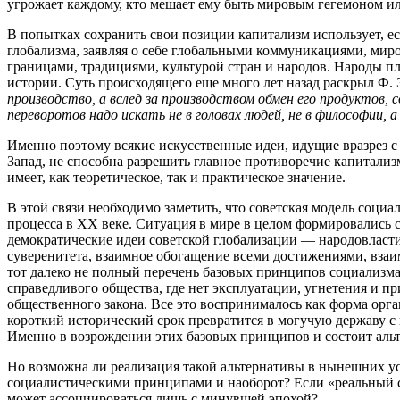
угрожает каждому, кто мешает ему быть мировым гегемоном или
В попытках сохранить свои позиции капитализм использует, е
глобализма, заявляя о себе глобальными коммуникациями, мир
границами, традициями, культурой стран и народов. Народы 
истории. Суть происходящего еще много лет назад раскрыл Ф. 
производство, а вслед за производством обмен его продуктов,
переворотов надо искать не в головах людей, не в философии, 
Именно поэтому всякие искусственные идеи, идущие вразрез с
Запад, не способна разрешить главное противоречие капитали
имеет, как теоретическое, так и практическое значение.
В этой связи необходимо заметить, что советская модель соци
процесса в ХХ веке. Ситуация в мире в целом формировались 
демократические идеи советской глобализации — народовласти
суверенитета, взаимное обогащение всеми достижениями, взаи
тот далеко не полный перечень базовых принципов социализма,
справедливого общества, где нет эксплуатации, угнетения и п
общественного закона. Все это воспринималось как форма орга
короткий исторический срок превратится в могучую державу с
Именно в возрождении этих базовых принципов и состоит ал
Но возможна ли реализация такой альтернативы в нынешних ус
социалистическими принципами и наоборот? Если «реальный соц
может ассоциироваться лишь с минувшей эпохой?