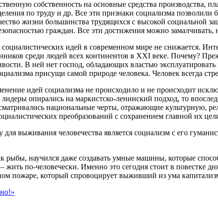
рственную собственность на основные средства производства, пл
ления по труду и др. Все эти признаки социализма позволили бе
качество жизни большинства трудящихся с высокой социальной 
опасностью граждан. Все эти достижения можно замалчивать, н
ь социалистических идей в современном мире не снижается. Инте
ронников среди людей всех континентов в ХХI веке. Почему? Пре
ивости. В ней нет господ, обладающих властью эксплуатировать 
иализма присущи самой природе человека. Человек всегда стре
именение идей социализма не происходило и не происходит исклю
лидеры опирались на маркистско-ленинский подход, то впослед
осматривались национальные черты, отражающие культурную, р
 социалистических преобразований с сохранением главной их цел
му для выживания человечества является социализм с его гуман
 как рыбы, научился даже создавать умные машины, которые спо
– жить по-человечески. Именно это сегодня стоит в повестке дня
ерном пожаре, который спровоцирует выживший из ума капитализ
пно!»