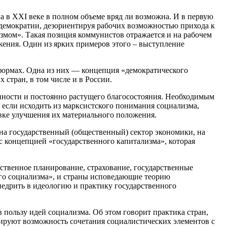
 в ХХI веке в полном объеме вряд ли возможна. И в первую
демократии, дезориентируя рабочих возможностью прихода к
змом». Такая позиция коммунистов отражается и на рабочем
ения. Один из ярких примеров этого – выступление
формах. Одна из них — концепция «демократического
стран, в том числе и в России.
нности и постоянно растущего благосостояния. Необходимым
, если исходить из марксистского понимания социализма,
овке улучшения их материального положения.
на государственный (общественный) сектор экономики, на
с концепцией «государственного капитализма», которая
рственное планирование, страхование, государственные
го социализма», и страны исповедающие теорию
едрить в идеологию и практику государственного
в пользу идей социализма. Об этом говорит практика стран,
рируют возможность сочетания социалистических элементов с