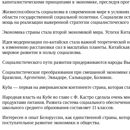
капиталистическими принципами в экономике, преследуя прогр
Жизнеспособность социализма в современном мире в условиях 
области государственной социальной политики. Социализм ос
мощь на реализации выверенной стратегии социалистического 
Экономика страны стала второй экономикой мира. Успехи Китая
Идея модернизации по-китайски стала важной теоретической 
к изменению расстановки сил в масштабах планеты. Китайская
мировое развитие в пользу социализма.
Социалистического пути развития придерживаются народы Вьет
Социалистические преобразования при смешанной экономике про
Бразилии, Аргентине, Эквадоре, Сальвадоре, Боливии.
Куба — первая на американском континенте страна, которая ста
Народная власть на Кубе во главе с Ф. Кастро сделала очень м
продуктами питания. Развита система социального обеспечени
школьного среднего образования составляет 11 классов.
Интересен и опыт Белоруссии, как единственной страны, кото
поступательное развитие экономики и общества.