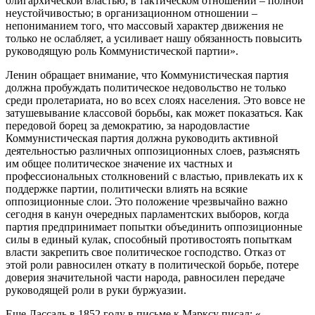
олигархической властью; в тактическом отношении – полной
неустойчивостью; в организационном отношении –
непониманием того, что массовый характер движения не
только не ослабляет, а усиливает нашу обязанность повысить
руководящую роль Коммунистической партии».
Ленин обращает внимание, что Коммунистическая партия
должна пробуждать политическое недовольство не только
среди пролетариата, но во всех слоях населения. Это вовсе не
затушевывание классовой борьбы, как может показаться. Как
передовой борец за демократию, за народовластие
Коммунистическая партия должна руководить активной
деятельностью различных оппозиционных слоев, разъяснять
им общее политическое значение их частных и
профессиональных столкновений с властью, привлекать их к
поддержке партии, политически влиять на всякие
оппозиционные слои. Это положение чрезвычайно важно
сегодня в канун очередных парламентских выборов, когда
партия предпринимает попытки объединить оппозиционные
силы в единый кулак, способный противостоять попыткам
власти закрепить свое политическое господство. Отказ от
этой роли равносилен откату в политической борьбе, потере
доверия значительной части народа, равносилен передаче
руководящей роли в руки буржуазии.
Еще Лассаль в 1852 году в письме к Марксу писал: «…