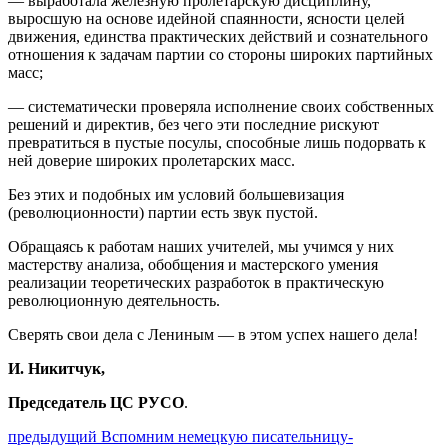
— выработала железную пролетарскую дисциплину,
выросшую на основе идейной спаянности, ясности целей
движения, единства практических действий и сознательного
отношения к задачам партии со стороны широких партийных
масс;
— систематически проверяла исполнение своих собственных
решений и директив, без чего эти последние рискуют
превратиться в пустые посулы, способные лишь подорвать к
ней доверие широких пролетарских масс.
Без этих и подобных им условий большевизация
(революционности) партии есть звук пустой.
Обращаясь к работам наших учителей, мы учимся у них
мастерству анализа, обобщения и мастерского умения
реализации теоретических разработок в практическую
революционную деятельность.
Сверять свои дела с Лениным — в этом успех нашего дела!
И. Никитчук,
Председатель ЦС РУСО
.
Навигация
Предыдущий
предыдущий
Вспомним немецкую писательницу-