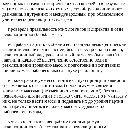
заученных формул и исторических параллелей, а в результате
тщательного анализа конкретных условий революционного
движения, внутренних и международных, при обязательном
учёте опыта революций всех стран.
— проверяла правильность этих лозунгов и директив в огне
революционной борьбы масс;
— вся работа партии, особенно если социал-демократические
традиции ещё не изжиты в ней, была перестроена на новый,
революционный лад, рассчитанный на то, чтобы каждый шаг
партии и каждое её выступление естественно вели к
революционизированию масс, к подготовке и воспитанию
широких масс рабочего класса в духе революции;
— в своей работе умела сочетать высшую принципиальность
(не смешивать с сектантством!) с максимумом связей и
контакта с массами (не смешивать с хвостизмом!), без чего
невозможно для партии не только учить массы, но и учиться у
них, не только вести массы и подымать их до уровня партии,
но и прислушиваться к голосу масс и угадывать их
наболевшие нужды;
— умела сочетать в своей работе непримиримую
революционность (не смешивать с революционным