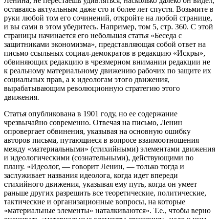
Ленина, не перестаешь удивляться, насколько далеко он видел,
оставаясь актуальным даже сто и более лет спустя. Возьмите в
руки любой том его сочинений, откройте на любой странице,
и вы сами в этом убедитесь. Например, том 5, стр. 360. С этой
страницы начинается его небольшая статья «Беседа с
защитниками экономизма», представляющая собой ответ на
письмо ссыльных социал-демократов в редакцию «Искры»,
обвиняющих редакцию в чрезмерном внимании редакции не
к реальному материальному движению рабочих по защите их
социальных прав, а к идеологам этого движения,
вырабатывающим революционную стратегию этого
движения.
Статья опубликована в 1901 году, но ее содержание
чрезвычайно современно. Отвечая на письмо, Ленин
опровергает обвинения, указывая на основную ошибку
авторов письма, путающиеся в вопросе взаимоотношения
между «материальными» (стихийными) элементами движения
и идеологическими (сознательными), действующими по
плану. «Идеолог, — говорит Ленин, — только тогда и
заслуживает названия идеолога, когда идет впереди
стихийного движения, указывая ему путь, когда он умеет
раньше других разрешить все теоретические, политические,
тактические и организационные вопросы, на которые
«материальные элементы» наталкиваются». Т.е., чтобы верно