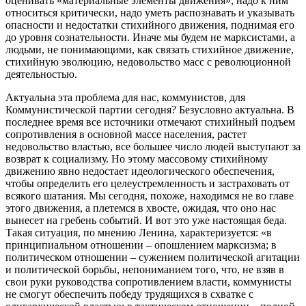
оценивать «материальные элементы движения», надо к ним
относиться критически, надо уметь распознавать и указывать
опасности и недостатки стихийного движения, поднимая его
до уровня сознательности. Иначе мы будем не марксистами, а
людьми, не понимающими, как связать стихийное движение,
стихийную эволюцию, недовольство масс с революционной
деятельностью.
Актуальна эта проблема для нас, коммунистов, для
Коммунистической партии сегодня? Безусловно актуальна. В
последнее время все источники отмечают стихийный подъем
сопротивления в основной массе населения, растет
недовольство властью, все большее число людей выступают за
возврат к социализму. Но этому массовому стихийному
движению явно недостает идеологического обеспечения,
чтобы определить его целеустремленность и застраховать от
всякого шатания. Мы сегодня, похоже, находимся не во главе
этого движения, а плетемся в хвосте, ожидая, что оно нас
вынесет на гребень событий. И вот это уже настоящая беда.
Такая ситуация, по мнению Ленина, характеризуется: «в
принципиальном отношении – опошлением марксизма; в
политическом отношении – сужением политической агитации
и политической борьбы, непониманием того, что, не взяв в
свои руки руководства сопротивлением власти, коммунисты
не смогут обеспечить победу трудящихся в схватке с