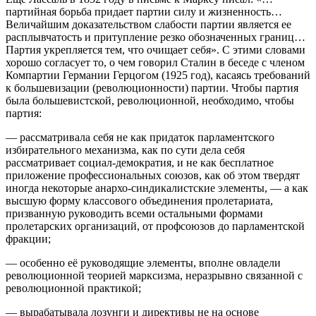
партийная борьба придает партии силу и жизненность…
Величайшим доказательством слабости партии является ее
расплывчатость и притупление резко обозначенных границ…
Партия укрепляется тем, что очищает себя». С этими словами
хорошо согласует то, о чем говорил Сталин в беседе с членом
Компартии Германии Герцогом (1925 год), касаясь требований
к большевизации (революционности) партии. Чтобы партия
была большевистской, революционной, необходимо, чтобы
партия:
— рассматривала себя не как придаток парламентского
избирательного механизма, как по сути дела себя
рассматривает социал-демократия, и не как бесплатное
приложение профессиональных союзов, как об этом твердят
иногда некоторые анархо-синдикалистские элементы, — а как
высшую форму классового объединения пролетариата,
призванную руководить всеми остальными формами
пролетарских организаций, от профсоюзов до парламентской
фракции;
— особенно её руководящие элементы, вполне овладели
революционной теорией марксизма, неразрывно связанной с
революционной практикой;
— вырабатывала лозунги и директивы не на основе