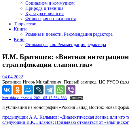
Социализм и коммунизм
Природа и техника
Культура и религия
Философия и психология
Творчество
Книги
Романы и повести. Рекомендация редактора
Кино
Фильмография. Рекомендация редактора
И.М. Братищев: «Внятная интеграцион
стратификации славянства»
04.04.2022
04.04.2022
Братищев Игорь Михайлович, Первый зампред. ЦС РУСО (д.э.
bratishhev_chast-4_2021-05-17-564-583
Скачать
Публикация из монографии «Россия-Запад-Восток: новая форм
Навигация
Предыдущий
предыдущий
А.А. Калымов: «Диалектическая логика или что 
Следующее
пост:
следующий
В.К. Зиланов: Призываю отказаться от «ельцинско
по
сообщение: