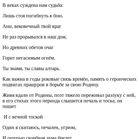
В веках суждена нам судьба:
Лишь стоя погибнуть в бою.
Ани, вековечный твой враг
Не раз прорывался в наш дом,
Но древних обетов очаг
Горит негасимым огнём.
Ты знамя, ты славы алтарь.
Как важна в годы роковые связь времён, память о героических
подвигах пращуров в борьбе за свою Родину.
Живя вдали от Родины, поэт тяжело переживал разлуку с ней,
в его стихах этого периода слышится печаль и тоска, он
пишет
И с вечной тоской
Один я скитаюсь, печален, угрюм,
И ощупью скорбная дума бредет