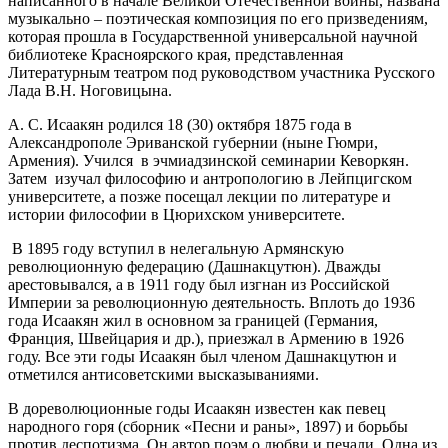
написанного в начале Великой Отечественной войны, названа
музыкально – поэтическая композиция по его призведениям,
которая прошла в Государственной универсальной научной
библиотеке Красноярского края, представленная
Литературным театром под руководством участника Русского
Лада В.Н. Ноговицына.
А. С. Исаакян родился 18 (30) октября 1875 года в
Александрополе Эриванской губернии (ныне Гюмри,
Армения). Учился в эчмиадзинской семинарии Кеворкян.
Затем изучал философию и антропологию в Лейпцигском
университете, а позже посещал лекции по литературе и
истории философии в Цюрихском университете.
В 1895 году вступил в нелегальную Армянскую
революционную федерацию (Дашнакцутюн). Дважды
арестовывался, а в 1911 году был изгнан из Российской
Империи за революционную деятельность. Вплоть до 1936
года Исаакян жил в основном за границей (Германия,
Франция, Швейцария и др.), приезжал в Армению в 1926
году. Все эти годы Исаакян был членом Дашнакцутюн и
отметился антисоветскими высказываниями.
В дореволюционные годы Исаакян известен как певец
народного горя (сборник «Песни и раны», 1897) и борьбы
против деспотизма. Он автор поэм о любви и печали. Одна из