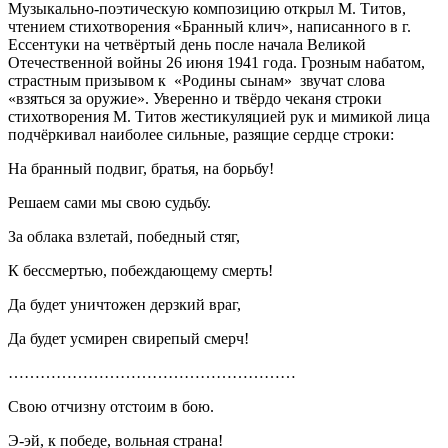
Музыкально-поэтическую композицию открыл М. Титов,
чтением стихотворения «Бранный клич», написанного в г.
Ессентуки на четвёртый день после начала Великой
Отечественной войны 26 июня 1941 года. Грозным набатом,
страстным призывом к «Родины сынам» звучат слова
«взяться за оружие». Уверенно и твёрдо чеканя строки
стихотворения М. Титов жестикуляцией рук и мимикой лица
подчёркивал наиболее сильные, разящие сердце строки:
На бранный подвиг, братья, на борьбу!
Решаем сами мы свою судьбу.
За облака взлетай, победный стяг,
К бессмертью, побеждающему смерть!
Да будет уничтожен дерзкий враг,
Да будет усмирен свирепый смерч!
………………………………………………
Свою отчизну отстоим в бою.
Э-эй, к победе, вольная страна!