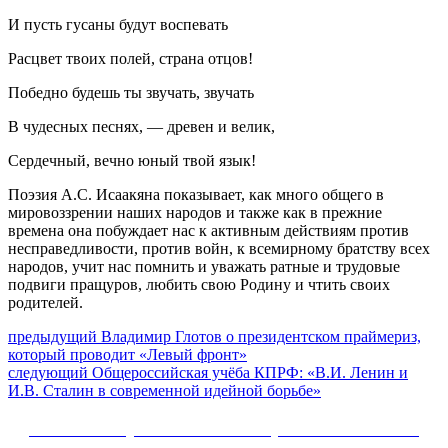
И пусть гусаны будут воспевать
Расцвет твоих полей, страна отцов!
Победно будешь ты звучать, звучать
В чудесных песнях, — древен и велик,
Сердечный, вечно юный твой язык!
Поэзия А.С. Исаакяна показывает, как много общего в
мировоззрении наших народов и также как в прежние
времена она побуждает нас к активным действиям против
несправедливости, против войн, к всемирному братству всех
народов, учит нас помнить и уважать ратные и трудовые
подвиги пращуров, любить свою Родину и чтить своих
родителей.
Навигация
Предыдущий
предыдущий
Владимир Глотов о президентском праймериз,
пост:
который проводит «Левый фронт»
по
Следующее
следующий
Общероссийская учёба КПРФ: «В.И. Ленин и
записям
сообщение:
И.В. Сталин в современной идейной борьбе»
Сайт Коммунистической партии Российской