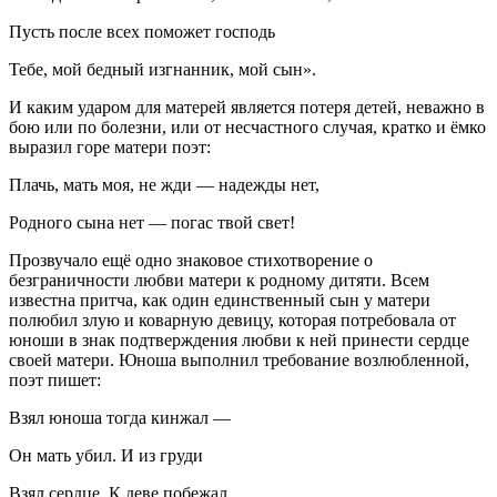
Пусть после всех поможет господь
Тебе, мой бедный изгнанник, мой сын».
И каким ударом для матерей является потеря детей, неважно в
бою или по болезни, или от несчастного случая, кратко и ёмко
выразил горе матери поэт:
Плачь, мать моя, не жди — надежды нет,
Родного сына нет — погас твой свет!
Прозвучало ещё одно знаковое стихотворение о
безграничности любви матери к родному дитяти. Всем
известна притча, как один единственный сын у матери
полюбил злую и коварную девицу, которая потребовала от
юноши в знак подтверждения любви к ней принести сердце
своей матери. Юноша выполнил требование возлюбленной,
поэт пишет:
Взял юноша тогда кинжал —
Он мать убил. И из груди
Взял сердце. К деве побежал…