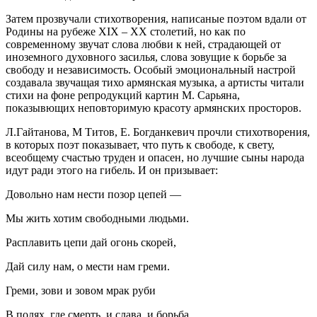
Затем прозвучали стихотворения, написаные поэтом вдали от
Родины на рубеже XIX – XX столетий, но как по
современному звучат слова любви к ней, страдающей от
иноземного духовного засилья, слова зовущие к борьбе за
свободу и независимость. Особый эмоциональный настрой
создавала звучащая тихо армянская музыка, а артисты читали
стихи на фоне репродукций картин М. Сарьяна,
показывющих неповторимую красоту армянских просторов.
Л.Гайтанова, М Титов, Е. Богданкевич прочли стихотворения,
в которых поэт показывает, что путь к свободе, к свету,
всеобщему счастью труден и опасен, но лучшие сыны народа
идут ради этого на гибель. И он призывает:
Довольно нам нести позор цепей —
Мы жить хотим свободными людьми.
Расплавить цепи дай огонь скорей,
Дай силу нам, о мести нам греми.
Греми, зови и зовом мрак руби
В полях, где смерть, и слава, и борьба,