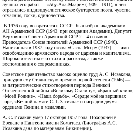
лучших его работ — «Абу-Ала-Маари» (1909—1911), в ней
отразились индивидуалистическое бунтарство поэта, чувства
отчаяния, тоски, одиночества.
В 1936 году возвратился в СССР. Был избран академиком
АН Армянской ССР (1943, при создании Академии). Депутат
Верховного Совета Армянской ССР 2—4 созывов.
Председатель Союза писателей Армянской ССР (1946).
Написанная в 1937 году поэма «Сасна Мгер» (1937) — гимн
освобождению армянского народа от царизма и капитализма.
Широко известны его стихи и рассказы, а также
воспоминания о современниках.
Советское правительство высоко оценло труд А. С. Исаакяна,
присудив ему Сталинскую премию первой степени (
1946
) —
за патриотические стихотворения периода
Великой
Отечественной войны
«Великому Сталину», «Бранный клич»,
«Моей Родине», «Наша борьба», «Сердце моё на вершинах
гор», «Вечной памяти С. Г. Загияна» и наградив двумя
орденами Ленина и медалями.
А. С. Исаакян умер 17 октября 1957 года. Похоронен в
Ереване в Пантеоне имени Комитаса. (Биография А.С.
Исаакяна дана по материалам Википедии).