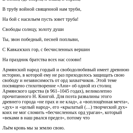
В трубу войной священной нам труби,
На бой с насильем пусть зовет труба!
Свободы солнцу, золоту души
Ты, звон победный, песней поплыви,
С Кавказских гор, с бесчисленных вершин
На праздник братства всех нас созови!
Армянский народ гордый и свободолюбивый имеет древнюю
историю, в которой ему не раз приходилось защищать свою
свободу и независимость от орд захватчиков. Этой теме
посвящено стихотворение «Ани» об одной из столиц
Армянского царства (в 961–1045 годах), великолепно
прочитанного Н. Книгой. Для поэта развалины этого
древнего города «не прах и не клад», а «воплощённая мечта»,
«дух» и «целый народ», его «крылатый (…) творческий дух»
коих не мог сломить «бесчисленных орд ураган», который
«веками в наш рвался предел», потому что
Льём кровь мы за землю свою.