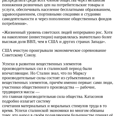
распределять среди всех членов общества через механизм
понижения розничных цен на потребительские товары и
услуги, обеспечивать население бесплатными образованием,
здравоохранением, спортивными секциями и студиями
самодеятельности и через пополнение общественных фондов
потребления».
«Жизненный уровень советских людей непрерывно рос. Хотя
на накопление (инвестиции) направлялась значительно более
высокая доля ВВП, чем в США и других странах Запада».
США вчистую проигрывали экономическое соревнование
Советскому Союзу.
Успехи в развитии вещественных элементов
производительных сил в сталинский период были
впечатляющие. Но Сталин знал, что по Марксу
производительные силы состоят из субъективных и
вещественных элементов, причём именно первые: сами люди,
участники общественного производства — рабочие,
трудящиеся массы —
это главная производительная сила общества. Катасонов
подробно излагает систему
сочетания материальных и моральных стимулов труда в то
время. Успехи сталинской экономики во многом обязаны
тому, что народ в своём подавляющем большинстве принял её