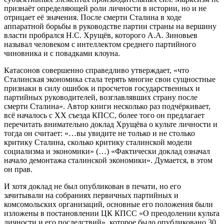
признаёт определяющей роли личности в истории, но и не
отрицает её значения. После смерти Сталина в ходе
аппаратной борьбы в руководстве партии страны на вершину
власти пробрался Н.С. Хрущёв, которого А.А. Зиновьев
называл человеком с интеллектом среднего партийного
чиновника и с повадками клоуна.
Катасонов совершенно справедливо утверждает, «что
Сталинская экономика стала терять многие свои сущностные
признаки в силу ошибок и просчетов государственных и
партийных руководителей, возглавлявших страну после
смерти Сталина». Автор книги несколько раз подчёркивает,
всё началось с ХХ съезда КПСС, более того он предлагает
перечитать внимательно доклад Хрущёва о культе личности и
тогда он считает: «…вы увидите не только и не столько
критику Сталина, сколько критику сталинской модели
социализма и экономики» (…) «Фактически доклад означал
начало демонтажа сталинской экономики». Думается, в этом
он прав.
И хотя доклад не был опубликован в печати, но его
зачитывали на собраниях первичных партийных и
комсомольских организаций, основные его положения были
изложены в постановлении ЦК КПСС «О преодолении культа
личности и его последствий», которое было опубликовано 30