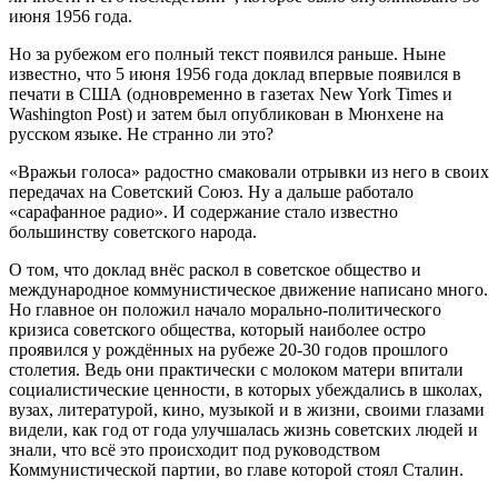
июня 1956 года.
Но за рубежом его полный текст появился раньше. Ныне
известно, что 5 июня 1956 года доклад впервые появился в
печати в США (одновременно в газетах New York Times и
Washington Post) и затем был опубликован в Мюнхене на
русском языке. Не странно ли это?
«Вражьи голоса» радостно смаковали отрывки из него в своих
передачах на Советский Союз. Ну а дальше работало
«сарафанное радио». И содержание стало известно
большинству советского народа.
О том, что доклад внёс раскол в советское общество и
международное коммунистическое движение написано много.
Но главное он положил начало морально-политического
кризиса советского общества, который наиболее остро
проявился у рождённых на рубеже 20-30 годов прошлого
столетия. Ведь они практически с молоком матери впитали
социалистические ценности, в которых убеждались в школах,
вузах, литературой, кино, музыкой и в жизни, своими глазами
видели, как год от года улучшалась жизнь советских людей и
знали, что всё это происходит под руководством
Коммунистической партии, во главе которой стоял Сталин.