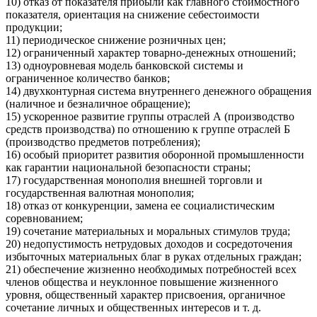
10) отказ от показателя прибыли как главного стоимостного
показателя, ориентация на снижение себестоимости
продукции;
11) периодическое снижение розничных цен;
12) ограниченный характер товарно-денежных отношений;
13) одноуровневая модель банковской системы и
ограниченное количество банков;
14) двухконтурная система внутреннего денежного обращения
(наличное и безналичное обращение);
15) ускоренное развитие группы отраслей А (производство
средств производства) по отношению к группе отраслей Б
(производство предметов потребления);
16) особый приоритет развития оборонной промышленности
как гарантии национальной безопасности страны;
17) государственная монополия внешней торговли и
государственная валютная монополия;
18) отказ от конкуренции, замена ее социалистическим
соревнованием;
19) сочетание материальных и моральных стимулов труда;
20) недопустимость нетрудовых доходов и сосредоточения
избыточных материальных благ в руках отдельных граждан;
21) обеспечение жизненно необходимых потребностей всех
членов общества и неуклонное повышение жизненного
уровня, общественный характер присвоения, органичное
сочетание личных и общественных интересов и т. д.