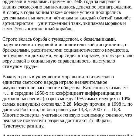
орденами и медалями, причём до 1948 года за награды и
звания ежемесячно выплачивалось денежное вознаграждение.
К слову, в годы войны также боевые успехи поощрялись
денежными выплатами: лётчикам за каждый сбитый самолёт;
артиллеристам – уничтоженный танк, экипажам моряков и
самолётов -потопленный корабль.
Строго велась борьба с тунеядством, с бездельниками,
нарушителями трудовой и исполнительской дисциплины, с
бракоделами, расхитителями социалистического имущества,
нетрудовыми доходами, «вор сидел в тюрьме», это «укрепляло
веру людей в социальную справедливость, выступало
стимулом труда».
Важную роль в укреплении морально-политического
единства светского народа играло незначительное
имущественное расслоение общества. Катасонов указывает:
«… в середине 1950-х гг. коэффициент дифференциации
доходов населения (разрыв между 10% самых имущих и 10%
самых неимущих) составлял 3,28. Между прочим, в 1998 г., по
данным Росстата, он был равен уже 13,8; в 2007 г. – 16,8.
Многие эксперты, учитывая теневую экономику, считают, что
реальные показатели разрыва достигают 25–40 раз».
Чувствуете разницу.