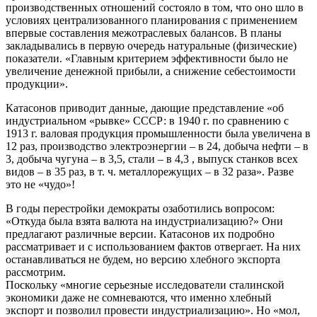
производственных отношений состояло в том, что оно шло в
условиях централизованного планирования с применением
впервые составления межотраслевых балансов. В планы
закладывались в первую очередь натуральные (физические)
показатели. «Главным критерием эффективности было не
увеличение денежной прибыли, а снижение себестоимости
продукции».
Катасонов приводит данные, дающие представление «об
индустриальном «рывке» СССР: в 1940 г. по сравнению с
1913 г. валовая продукция промышленности была увеличена в
12 раз, производство электроэнергии – в 24, добыча нефти – в
3, добыча чугуна – в 3,5, стали – в 4,3 , выпуск станков всех
видов – в 35 раз, в т. ч. металлорежущих – в 32 раза». Разве
это не «чудо»!
В годы перестройки демократы озаботились вопросом:
«Откуда была взята валюта на индустриализацию?» Они
предлагают различные версии. Катасонов их подробно
рассматривает и с использованием фактов отвергает. На них
останавливаться не будем, но версию хлебного экспорта
рассмотрим.
Поскольку «многие серьезные исследователи сталинской
экономики даже не сомневаются, что именно хлебный
экспорт и позволил провести индустриализацию». Но «мол,