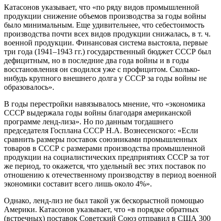
Катасонов указывает, что «по ряду видов промышленной
продукции снижение объемов производства за годы войны
было минимальным. Еще удивительнее, что себестоимость
производства почти всех видов продукции снижалась, в т. ч.
военной продукции. Финансовая система выстояла, первые
три года (1941–1943 гг.) государственный бюджет СССР был
дефицитным, но в последние два года войны и в годы
восстановления он сводился уже с профицитом. Сколько-
нибудь крупного внешнего долга у СССР за годы войны не
образовалось».
В годы перестройки навязывалось мнение, что «экономика
СССР выдержала годы войны благодаря американской
программе ленд-лиза». Но по данным тогдашнего
председателя Госплана СССР Н.А. Вознесенского: «Если
сравнить размеры поставок союзниками промышленных
товаров в СССР с размерами производства промышленной
продукции на социалистических предприятиях СССР за тот
же период, то окажется, что удельный вес этих поставок по
отношению к отечественному производству в период военной
экономики составит всего лишь около 4%».
Однако, ленд-лиз не был такой уж бескорыстной помощью
Америки. Катасонов указывает, что «в порядке обратных
(встречных) поставок Советский Союз отправил в США 300