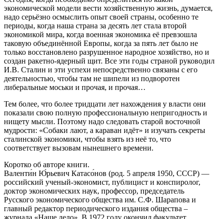
экономической модели вести хозяйственную жизнь, думается,
надо серьёзно осмыслить опыт своей страны, особенно те
периоды, когда наша страна за десять лет стала второй
экономикой мира, когда военная экономика её превзошла
таковую объединённой Европы, когда за пять лет было не
только восстановлено разрушенное народное хозяйство, но и
создан ракетно-ядерный щит. Все эти годы страной руководил
И.В. Сталин и эти успехи непосредственно связаны с его
деятельностью, чтобы там не шипели из подворотен
либеральные моськи и прочая, и прочая…
Тем более, что более тридцати лет нахождения у власти они
показали свою полную профессиональную непригодность и
нищету мысли. Поэтому надо следовать старой восточной
мудрости: «Собаки лают, а караван идёт» и изучать секреты
сталинской экономики, чтобы взять из неё то, что
соответствует вызовам нынешнего времени.
Коротко об авторе книги.
Валенти́н Ю́рьевич Катасо́нов (род. 5 апреля 1950, СССР) —
российский ученый-экономист, публицист и конспиролог,
доктор экономических наук, профессор, председатель
Русского экономического общества им. С.Ф. Шарапова и
главный редактор периодического издания общества –
журнала «Наше дело». В 1972 году окончил факультет