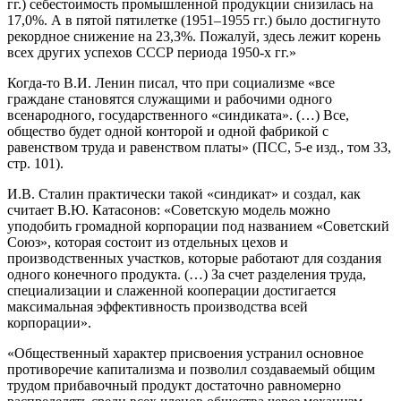
гг.) себестоимость промышленной продукции снизилась на
17,0%. А в пятой пятилетке (1951–1955 гг.) было достигнуто
рекордное снижение на 23,3%. Пожалуй, здесь лежит корень
всех других успехов СССР периода 1950-х гг.»
Когда-то В.И. Ленин писал, что при социализме «все
граждане становятся служащими и рабочими одного
всенародного, государственного «синдиката». (…) Все,
общество будет одной конторой и одной фабрикой с
равенством труда и равенством платы» (ПСС, 5-е изд., том 33,
стр. 101).
И.В. Сталин практически такой «синдикат» и создал, как
считает В.Ю. Катасонов: «Советскую модель можно
уподобить громадной корпорации под названием «Советский
Союз», которая состоит из отдельных цехов и
производственных участков, которые работают для создания
одного конечного продукта. (…) За счет разделения труда,
специализации и слаженной кооперации достигается
максимальная эффективность производства всей
корпорации».
«Общественный характер присвоения устранил основное
противоречие капитализма и позволил создаваемый общим
трудом прибавочный продукт достаточно равномерно