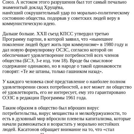
Союз. А истоком этого разрушения был тот самый печально
знаменитый доклад Хрущёва,
нанёсший сокрушительный удар по морально-политическому
состоянию общества. подорвав у советских людей веру в
коммунистическую идею.
Дальше больше. ХXII съезд КПСС утвердил третью
Программу партии, в которой заявил, что «нынешнее
поколение людей будет жить при коммунизме» в 1980 году и
дал новую формулировку ОСЗС, согласно которой он
обеспечивает удовлетворение потребностей всех членов
общества (БСЭ, 3-е изд. том 18). Вроде бы смысловое
содержание одинаково, но в народе о такой одинаковости
говорят: «Те же штаны, только гашником назад».
У каждого человека своё представление о наиболее полном
удовлетворении своих потребностей, а вот может ли общество
её удовлетворить, его не интересует, ему это гарантировано
ОЭЗС в редакции Программы 1961 года.
Таким образом в общество был вброшен вирус
потребительства, вирус мещанства и мелкобуржуазности, то
есть в духовный мир вбросили плевелы капитализма, которые
начали размножаться и возрастать у морально нестойких
людей. Касатонов обращает внимание на то, что «стал