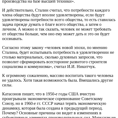
производства на базе высшей техники».
И действительно, Сталин считал, что потребности каждого
члена общества будут вполне удовлетворены, если будут
удовлетворены потребности всего общества, то есть ставилась
задача прежде думать о благе всего общества, а затем о
личном. А можно и так сказать, человек не может требовать
от общества больше, чем оно ему может дать и это он будет
осознавать.
Согласно этому закону «человек новой эпохи, по мнению
Сталина, будет испытывать потребность в удовлетворении не
столько материальных, сколько духовных запросов, что
позволит сформировать всесторонне развитого строителя
социализма и коммунизма», считал И.И. Никитчук.
К огромному сожалению, массово воспитать такого человека
не удалось. Хотя такая возможность была. Вмешались другие
силы.
Катасонов пишет, что в 1950-е годы США вчистую
проигрывали экономическое соревнование Советскому
Союзу, но в 1960-е гг. СССР начал терять экономическую
динамику, которая была создана в предыдущий период.
Почему? Основные причины он видит в изменениях в
субъективных элементах производительных сил. Марксизм не