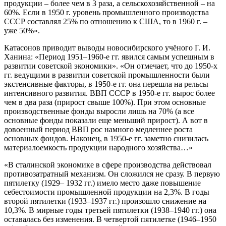
продукции – более чем в 3 раза, а сельскохозяйственной – на
60%. Если в 1950 г. уровень промышленного производства
СССР составлял 25% по отношению к США, то в 1960 г. –
уже 50%».
Катасонов приводит выводы новосибирского учёного Г. И.
Ханина: «Период 1951–1960-е гг. явился самым успешным в
развитии советской экономики». «Он отмечает, что до 1950-х
гг. ведущими в развитии советской промышленности были
экстенсивные факторы, в 1950-е гг. она перешла на рельсы
интенсивного развития. ВВП СССР в 1950-е гг. вырос более
чем в два раза (прирост свыше 100%). При этом основные
производственные фонды выросли лишь на 70% (а все
основные фонды показали еще меньший прирост). А вот в
довоенный период ВВП рос намного медленнее роста
основных фондов. Наконец, в 1950-е гг. заметно снизилась
материалоемкость продукции народного хозяйства…»
«В сталинской экономике в сфере производства действовал
противозатратный механизм. Он сложился не сразу. В первую
пятилетку (1929– 1932 гг.) имело место даже повышение
себестоимости промышленной продукции на 2,3%. В годы
второй пятилетки (1933–1937 гг.) произошло снижение на
10,3%. В мирные годы третьей пятилетки (1938–1940 гг.) она
оставалась без изменения. В четвертой пятилетке (1946–1950