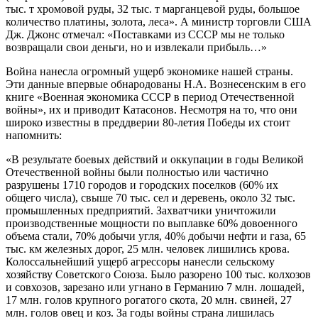
тыс. т хромовой руды, 32 тыс. т марганцевой руды, большое
количество платины, золота, леса». А министр торговли США
Дж. Джонс отмечал: «Поставками из СССР мы не только
возвращали свои деньги, но и извлекали прибыль…»
Война нанесла огромный ущерб экономике нашей страны.
Эти данные впервые обнародованы Н.А. Вознесенским в его
книге «Военная экономика СССР в период Отечественной
войны», их и приводит Катасонов. Несмотря на то, что они
широко известны в преддверии 80-летия Победы их стоит
напомнить:
«В результате боевых действий и оккупации в годы Великой
Отечественной войны были полностью или частично
разрушены 1710 городов и городских поселков (60% их
общего числа), свыше 70 тыс. сел и деревень, около 32 тыс.
промышленных предприятий. Захватчики уничтожили
производственные мощности по выплавке 60% довоенного
объема стали, 70% добычи угля, 40% добычи нефти и газа, 65
тыс. км железных дорог, 25 млн. человек лишились крова.
Колоссальнейший ущерб агрессоры нанесли сельскому
хозяйству Советского Союза. Было разорено 100 тыс. колхозов
и совхозов, зарезано или угнано в Германию 7 млн. лошадей,
17 млн. голов крупного рогатого скота, 20 млн. свиней, 27
млн. голов овец и коз. За годы войны страна лишилась