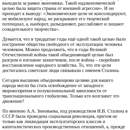
выходила за рамки экономики. Такой надэкономической
целью была защита страны от внешней агрессии». И он
приходит к выводу: «Экономические цели не консолидируют,
не мобилизуют народ, не раскрывают его творческий
потенциал, а, наоборот, разъединяют, расслабляют и лишают
созидательного творчества».
Думается, что в тридцатые годы ещё одной такой целью было
построение общества свободного от эксплуатации человека
человеком. Можно продолжить, что в годы Великой
Отечественной войны такой объединяющей целью был
разгром и изгнание захватчиков, после войны – скорейшее
восстановление народного хозяйства. То, что эти цели
достигались советские люди связывали с именем Сталина.
Сегодня высшими объединяющими целями для нашего
народа могли бы стать освобождение от западного
мировоззрения и полуколониальной зависимости от
транснационального глобализма. Только кто возглавит это
движение?
По мнению А.А. Зиновьева, под руководством И.В. Сталина в
СССР была проведена социальная революция, притом не
только как ликвидация эксплуататорских классов и
капиталистических производственных отношений, а, прежде