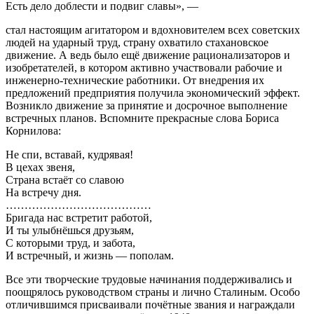
Есть дело доблести и подвиг славы», —
стал настоящим агитатором и вдохновителем всех советских
людей на ударный труд, страну охватило стахановское
движение. А ведь было ещё движение рационализаторов и
изобретателей, в котором активно участвовали рабочие и
инженерно-технические работники. От внедрения их
предложений предприятия получила экономический эффект.
Возникло движение за принятие и досрочное выполнение
встречных планов. Вспомните прекрасные слова Бориса
Корнилова:
Не спи, вставай, кудрявая!
В цехах звеня,
Страна встаёт со славою
На встречу дня.
…………………………………
Бригада нас встретит работой,
И ты улыбнёшься друзьям,
С которыми труд, и забота,
И встречный, и жизнь — пополам.
Все эти творческие трудовые начинания поддерживались и
поощрялось руководством страны и лично Сталиным. Особо
отличившимся присваивали почётные звания и награждали