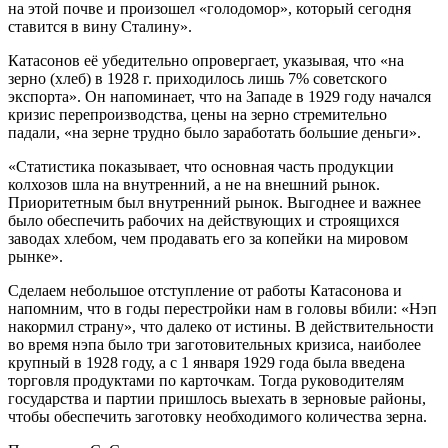
на этой почве и произошел «голодомор», который сегодня
ставится в вину Сталину».
Катасонов её убедительно опровергает, указывая, что «на
зерно (хлеб) в 1928 г. приходилось лишь 7% советского
экспорта». Он напоминает, что на Западе в 1929 году начался
кризис перепроизводства, цены на зерно стремительно
падали, «на зерне трудно было заработать большие деньги».
«Статистика показывает, что основная часть продукции
колхозов шла на внутренний, а не на внешний рынок.
Приоритетным был внутренний рынок. Выгоднее и важнее
было обеспечить рабочих на действующих и строящихся
заводах хлебом, чем продавать его за копейки на мировом
рынке».
Сделаем небольшое отступление от работы Катасонова и
напомним, что в годы перестройки нам в головы вбили: «Нэп
накормил страну», что далеко от истины. В действительности
во время нэпа было три заготовительных кризиса, наиболее
крупный в 1928 году, а с 1 января 1929 года была введена
торговля продуктами по карточкам. Тогда руководителям
государства и партии пришлось выехать в зерновые районы,
чтобы обеспечить заготовку необходимого количества зерна.