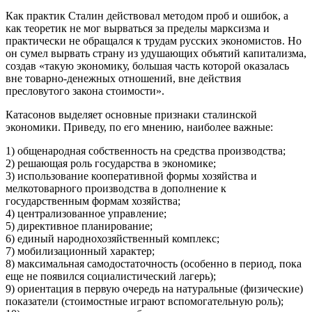
Как практик Сталин действовал методом проб и ошибок, а
как теоретик не мог вырваться за пределы марксизма и
практически не обращался к трудам русских экономистов. Но
он сумел вырвать страну из удушающих объятий капитализма,
создав «такую экономику, большая часть которой оказалась
вне товарно-денежных отношений, вне действия
пресловутого закона стоимости».
Катасонов выделяет основные признаки сталинской
экономики. Приведу, по его мнению, наиболее важные:
1) общенародная собственность на средства производства;
2) решающая роль государства в экономике;
3) использование кооперативной формы хозяйства и
мелкотоварного производства в дополнение к
государственным формам хозяйства;
4) централизованное управление;
5) директивное планирование;
6) единый народнохозяйственный комплекс;
7) мобилизационный характер;
8) максимальная самодостаточность (особенно в период, пока
еще не появился социалистический лагерь);
9) ориентация в первую очередь на натуральные (физические)
показатели (стоимостные играют вспомогательную роль);