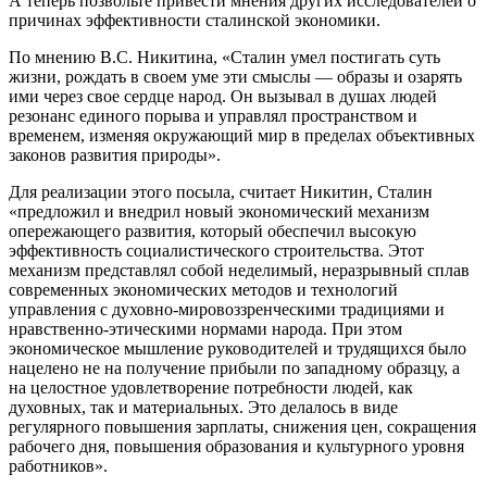
А теперь позвольте привести мнения других исследователей о
причинах эффективности сталинской экономики.
По мнению В.С. Никитина, «Сталин умел постигать суть
жизни, рождать в своем уме эти смыслы — образы и озарять
ими через свое сердце народ. Он вызывал в душах людей
резонанс единого порыва и управлял пространством и
временем, изменяя окружающий мир в пределах объективных
законов развития природы».
Для реализации этого посыла, считает Никитин, Сталин
«предложил и внедрил новый экономический механизм
опережающего развития, который обеспечил высокую
эффективность социалистического строительства. Этот
механизм представлял собой неделимый, неразрывный сплав
современных экономических методов и технологий
управления с духовно-мировоззренческими традициями и
нравственно-этическими нормами народа. При этом
экономическое мышление руководителей и трудящихся было
нацелено не на получение прибыли по западному образцу, а
на целостное удовлетворение потребности людей, как
духовных, так и материальных. Это делалось в виде
регулярного повышения зарплаты, снижения цен, сокращения
рабочего дня, повышения образования и культурного уровня
работников».