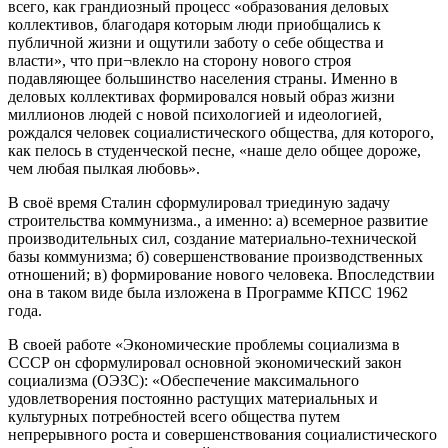
всего, как грандиозный процесс «образования деловых
коллективов, благодаря которым люди приобщались к
публичной жизни и ощутили заботу о себе общества и
власти», что при¬влекло на сторону нового строя
подавляющее большинство населения страны. Именно в
деловых коллективах формировался новый образ жизни
миллионов людей с новой психологией и идеологией,
рождался человек социалистического общества, для которого,
как пелось в студенческой песне, «наше дело общее дороже,
чем любая пылкая любовь».
В своё время Сталин сформулировал триединую задачу
строительства коммунизма., а именно: а) всемерное развитие
производительных сил, создание материально-технической
базы коммунизма; б) совершенствование производственных
отношений; в) формирование нового человека. Впоследствии
она в таком виде была изложена в Программе КПСС 1962
года.
В своей работе «Экономические проблемы социализма в
СССР он сформулировал основной экономический закон
социализма (ОЭЗС): «Обеспечение максимального
удовлетворения постоянно растущих материальных и
культурных потребностей всего общества путем
непрерывного роста и совершенствования социалистического