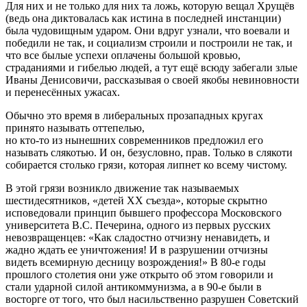
Для них и не только для них та ложь, которую вещал Хрущёв
(ведь она диктовалась как истина в последней инстанции)
была чудовищным ударом. Они вдруг узнали, что воевали и
победили не так, и социализм строили и построили не так, и
что все былые успехи оплачены большой кровью,
страданиями и гибелью людей, а тут ещё всюду забегали злые
Иваны Денисовичи, рассказывая о своей якобы невиновности
и перенесённых ужасах.
Обычно это время в либеральных прозападных кругах
принято называть оттепелью,
но кто-то из нынешних современников предложил его
называть слякотью. И он, безусловно, прав. Только в слякоти
собирается столько грязи, которая липнет ко всему чистому.
В этой грязи возникло движение так называемых
шестидесятников, «детей ХХ съезда», которые скрытно
исповедовали принцип бывшего профессора Московского
университета В.С. Печерина, одного из первых русских
невозвращенцев: «Как сладостно отчизну ненавидеть, и
жадно ждать ее уничтожения! И в разрушении отчизны
видеть всемирную десницу возрождения!» В 80-е годы
прошлого столетия они уже открыто об этом говорили и
стали ударной силой антикоммунизма, а в 90-е были в
восторге от того, что был насильственно разрушен Советский