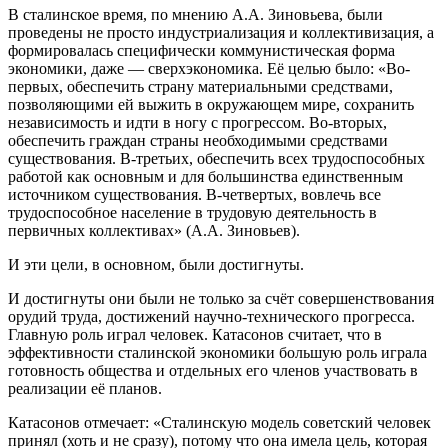
В сталинское время, по мнению А.А. Зиновьева, были
проведены не просто индустриализация и коллективизация, а
формировалась специфически коммунистическая форма
экономики, даже — сверхэкономика. Её целью было: «Во-
первых, обеспечить страну материальными средствами,
позволяющими ей выжить в окружающем мире, сохранить
независимость и идти в ногу с прогрессом. Во-вторых,
обеспечить граждан страны необходимыми средствами
существования. В-третьих, обеспечить всех трудоспособных
работой как основным и для большинства единственным
источником существования. В-четвертых, вовлечь все
трудоспособное население в трудовую деятельность в
первичных коллективах» (А.А. Зиновьев).
И эти цели, в основном, были достигнуты.
И достигнуты они были не только за счёт совершенствования
орудий труда, достижений научно-технического прогресса.
Главную роль играл человек. Катасонов считает, что в
эффективности сталинской экономики большую роль играла
готовность общества и отдельных его членов участвовать в
реализации её планов.
Катасонов отмечает: «Сталинскую модель советский человек
принял (хоть и не сразу), потому что она имела цель, которая