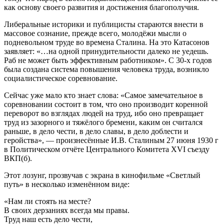
как основу своего развития и достижения благополучия.
Либеральные историки и публицисты стараются внести в
массовое сознание, прежде всего, молодёжи мысли о
подневольном труде во времена Сталина. На это Катасонов
заявляет: «…на одной принудительности далеко не уедешь.
Раб не может быть эффективным работником». С 30-х годов
была создана система повышения человека труда, возникло
социалистическое соревнование.
Сейчас уже мало кто знает слова: «Самое замечательное в
соревновании состоит в том, что оно производит коренной
переворот во взглядах людей на труд, ибо оно превращает
труд из зазорного и тяжёлого бремени, каким он считался
раньше, в дело чести, в дело славы, в дело доблести и
геройства», — произнесённые И.В. Сталиным 27 июня 1930 г
в Политическом отчёте Центрального Комитета XVI съезду
ВКП(б).
Этот лозунг, прозвучав с экрана в кинофильме «Светлый
путь» в несколько изменённом виде:
«Нам ли стоять на месте?
В своих дерзаниях всегда мы правы.
Труд наш есть дело чести,