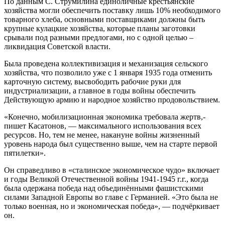
По данным С. Струмилина единоличные крестьянские
хозяйства могли обеспечить поставку лишь 10% необходимого
товарного хлеба, основными поставщиками должны быть
крупные кулацкие хозяйства, которые планы заготовки
срывали под разными предлогами, но с одной целью –
ликвидация Советской власти.
Была проведена коллективизация и механизация сельского
хозяйства, что позволило уже с 1 января 1935 года отменить
карточную систему, высвободить рабочие руки для
индустриализации, а главное в годы войны обеспечить
Действующую армию и народное хозяйство продовольствием.
«Конечно, мобилизационная экономика требовала жертв,-
пишет Касатонов, — максимального использования всех
ресурсов. Но, тем не менее, накануне войны жизненный
уровень народа был существенно выше, чем на старте первой
пятилетки».
Он справедливо в «сталинское экономическое чудо» включает
и годы Великой Отечественной войны 1941-1945 г.г., когда
была одержана победа над объединёнными фашистскими
силами Западной Европы во главе с Германией. «Это была не
только военная, но и экономическая победа», — подчёркивает
он.