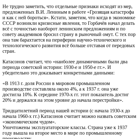
Не трудно заметить, что отдельные признаки исходят из мер,
предложенных В.И. Лениным в работе «Грозящая катастрофа
и как с ней бороться». Кстати, заметим, что когда в экономике
СССР возникли кризисные явления, то Горбачёв начал делать
всё с точностью наоборот ленинским предложениям и по
совету академиков бросил страну в рыночный омут. С тех пор
она там барахтается на периферии научно-технического и
технологического развития всё больше отставая от передовых
стран.
Катасонов считает, что «наиболее динамичными были два
периода советской истории: 1930-е и 1950-е гг.». И
убедительно это доказывает конкретными данными:
«В 1913 г. доля России в мировом промышленном
производстве составляла около 4%, а к 1937 г. она уже
достигла 10%. К середине 1970-х гг. этот показатель достиг
20% и держался на этом уровне до начала перестройки».
Тридцатилетний период нашей истории (с начала 1930-х до
начала 1960-х гг.) Катасонов считает можно назвать советским
«экономическим чудом».
Уничтожены эксплуататорские классы. Страна уже к 1937
году вышла на второе место в мире по промышленному
производству.