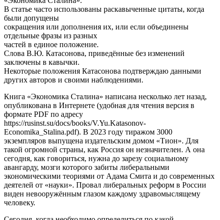
«Экономика Сталина».
В статье часто использованы раскавыченные цитаты, когда
были допущены
сокращения или дополнения их, или если объединены
отдельные фразы из разных
частей в единое положение.
Слова В.Ю. Катасонова, приведённые без изменений
заключены в кавычки.
Некоторые положения Катасонова подтверждаю данными
других авторов и своими наблюдениями.
Книга «Экономика Сталина» написана несколько лет назад,
опубликована в Интернете (удобная для чтения версия в
формате PDF по адресу
https://rusinst.su/docs/books/V.Yu.Katasonov-
Economika_Stalina.pdf). В 2023 году тиражом 3000
экземпляров выпущена издательским домом «Тион». Для
такой огромной страны, как Россия он незначителен. А она
сегодня, как говориться, нужна до зарезу социальному
авангарду, мозги которого забиты либеральными
экономическими теориями от Адама Смита и до современных
деятелей от «науки». Провал либеральных реформ в России
виден невооружённым глазом каждому здравомыслящему
человеку.
Сегодня, когда необходимо определиться по какой