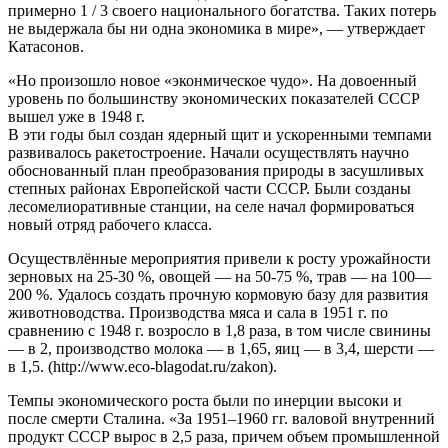
примерно 1 / 3 своего национального богатства. Таких потерь
не выдержала бы ни одна экономика в мире», — утверждает
Катасонов.
«Но произошло новое «эконмическое чудо». На довоенный
уровень по большинству экономических показателей СССР
вышел уже в 1948 г.
В эти годы был создан ядерный щит и ускоренными темпами
развивалось ракетостроение. Начали осуществлять научно
обоснованный план преобразования природы в засушливых
степных районах Европейской части СССР. Были созданы
лесомелиоративные станции, на селе начал формироваться
новый отряд рабочего класса.
Осуществлённые мероприятия привели к росту урожайности
зерновых на 25-30 %, овощей — на 50-75 %, трав — на 100—
200 %. Удалось создать прочную кормовую базу для развития
животноводства. Производства мяса и сала в 1951 г. по
сравнению с 1948 г. возросло в 1,8 раза, в том числе свинины
— в 2, производство молока — в 1,65, яиц — в 3,4, шерсти —
в 1,5. (http://www.eco-blagodat.ru/zakon).
Темпы экономического роста были по инерции высоки и
после смерти Сталина. «За 1951–1960 гг. валовой внутренний
продукт СССР вырос в 2,5 раза, причем объем промышленной