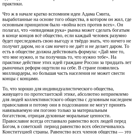
практики.
Что ж в начале кратко вспомним идеи Адама Смита,
выработанные на основе того общества, в котором он жил, где
основным принципом было «война всех против всех». Он
полагал, что «невидимая рука» рынка может сделать богатым
в конце концов всё общество, если каждый человек разумно
будет преследовать свою выгоду и твёрдо знать, что ничего не
получит даром, но и сам ничего не даёт и не делает даром. То
есть в обществе должна действовать формула: «Дай мне то,
что мне нужно, и ты получишь то, что нужно тебе». На
практике действие этих идей граждане России за тридцать лет
рыночных реформ ощутили на себе. В стране появились
миллиардеры, но большая часть населения не может свести
концы с концами.
То, что хорошо для индивидуалистического общества,
живущего по протестантской этике, абсолютно неприемлемо
для людей коллективистского общества с духовным наследием
православия и потому они в подсознании не могут принять
навязываемую им погоню только за материальным
богатством, отрицая духовные моральные ценности.
Православие всегда отстаивало равенство всех людей перед
Богом, в советский период равенство всех обеспечивалось
Конституцией страны. Равенство всех членов общества — это