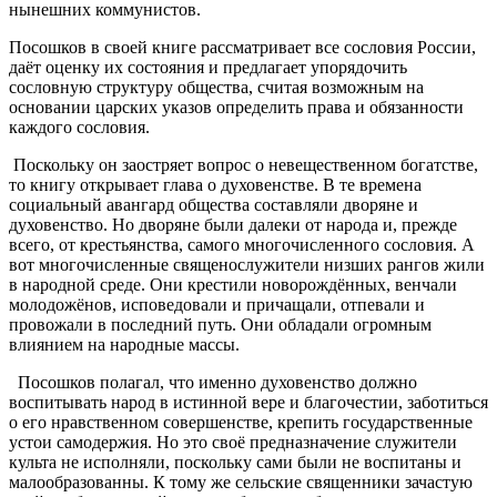
нынешних коммунистов.
Посошков в своей книге рассматривает все сословия России,
даёт оценку их состояния и предлагает упорядочить
сословную структуру общества, считая возможным на
основании царских указов определить права и обязанности
каждого сословия.
Поскольку он заостряет вопрос о невещественном богатстве,
то книгу открывает глава о духовенстве. В те времена
социальный авангард общества составляли дворяне и
духовенство. Но дворяне были далеки от народа и, прежде
всего, от крестьянства, самого многочисленного сословия. А
вот многочисленные священослужители низших рангов жили
в народной среде. Они крестили новорождённых, венчали
молодожёнов, исповедовали и причащали, отпевали и
провожали в последний путь. Они обладали огромным
влиянием на народные массы.
Посошков полагал, что именно духовенство должно
воспитывать народ в истинной вере и благочестии, заботиться
о его нравственном совершенстве, крепить государственные
устои самодержия. Но это своё предназначение служители
культа не исполняли, поскольку сами были не воспитаны и
малообразованны. К тому же сельские священники зачастую