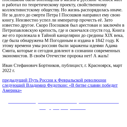
и работал по теоретическому проекту, свойственному
коллективистскому обществу. Но жизнь распорядилась иначе.
Не за долго до смерти Петра I Посошков направил ему свою
книгу. Неизвестно успел ли император прочесть её. Зато
известно другое. Скоро Посошков был арестован и заключён в
Петропавловскую крепость, где и скончался спустя год. Книга
же его пролежала в Тайной канцелярии до средины XIX века,
где была обнаружена М Погодиным и издана в 1842 году. К
этому времени умы россиян были заражены идеями Адама
Смита, которые и сегодня довлеют в сознании современных
экономистов. В своём Отечестве пророка нет! А жаль!
Иван Стефанович Бортников, публицист, г. Красноярск, март
2022 г.
Навигация
Предыдущий
предыдущий
Путь России к Февральской революции
Следующее
пост:
следующий
Владимир Федоткин: «В битве славян победит
по
сообщение:
Америка»
записям
Сайт Коммунистической партии Российской
Федерации (КПРФ)
Вверх