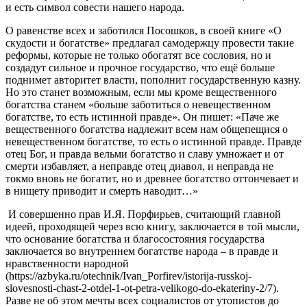
и есть символ совести нашего народа.
О равенстве всех и заботился Посошков, в своей книге «О
скудости и богатстве» предлагал самодержцу провести такие
реформы, которые не только обогатят все сословия, но и
создадут сильное и прочное государство, что ещё больше
поднимет авторитет власти, пополнит государственную казну.
Но это станет возможным, если мы кроме вещественного
богатства станем «больше заботиться о невещественном
богатстве, то есть истинной правде». Он пишет: «Паче же
вещественного богатства надлежит всем нам ​обще​​пещися​ о
невещественном богатстве, то есть о истинной правде. Правде
отец Бог, и правда ​вельми​ богатство и славу умножает и от
смерти избавляет, а неправде отец диавол, и неправда не
токмо вновь не ​богатит​, но и древнее богатство оттончевает и
в нищету ​приво​дит​ и смерть наводит…»
И совершенно прав И.Я. Порфирьев, считающий главной
идеей, проходящей через всю книгу, заключается в той мысли,
что основание богатства и благосостояния государства
заключается во внутреннем богатстве народа – в правде и
нравственности народной
(https://azbyka.ru/otechnik/Ivan_Porfirev/istorija-russkoj-
slovesnosti-chast-2-otdel-1-ot-petra-velikogo-do-ekateriny-2/7).
Разве не об этом мечты всех социалистов от утопистов до