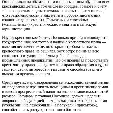
Он настаивал на обязательном и повсеместном обучении всех
крестьянских детей, в том числе инородцев, грамоте и счету,
так как простым людям «немалая пакость творится от того,
что грамотных людей у них нет и в поборах много с них
излишних денег емлют». Грамотных и способных
(«смышленых») крестьян можно назначать в сельскую
администрацию.
Изучая крестьянское бытие, Посошков пришёл к выводу, что
государственное богатство и наличие крепостного права —
явления несовместимые, но открыто требовать отмены
крепостного права не решился, хотя остро понимал всю
сложность ситуации с наймом рабочей силы для
промышленных предприятий. Но он предлагал предоставить
крестьянину право аренды земли и право обращения в суд за
защитой своих интересов и тем самым способствовал его
вывода за пределы крепости.
Среди других мер оздоровления сельскохозяйственной жизни
он предлагал разграничить помещичьи и крестьянские земли
и ввести прогрессивный налог на землю в зависимости от её
размера. Государь настаивал Посошков, должен наделить
дворян новой функцией — «присматривать» за крестьянами
(чтобы они «не лежебочили», а получали «прибыток»),
способствовать росту крестьянского богатства.