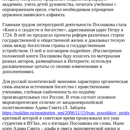
академию, учить детей духовенства, печатать учебники с
опровержением ереси, считал необходимым упрощение
церковнославянского алфавита.
Главным трудом литературной деятельности Посошкова стала
«Книга о скудости и богатстве», адресованная царю Петру в
1724. В ней он предлагал проекты реформ различных сторон
государственной и oбщеcтвeнной жизни и дoказывал теcную
связь между богатством страны и государственным
устройством. О ней и поговорим подробнее. (Рассмотрение
положений книги Посошкова буду излагать по материалам
разных авторов, размещённых в Интернете, используя
раскавыченные цитаты со своими изменениями и
дополнениями).
Для русской политической экономии характерно органическая
связь анализа источников богатства с нравственными
учениями, глубокая озабоченность по подъёму
производительных сил России. В этом состоит основное
мировззренческое отличие от западноевропейской
политэкономии Адама Смита (Л. Зайцева
https://ruskline.ru/monitoring_smi/2006/11/15/ivan_pososhkov_prot
критикой которой в советское время прожужжали все уши
студентам в ВУЗах, но о взглядах Посошкова ни слова. Ныне
идеи Адама Смита – альфа и омега экономической науки и