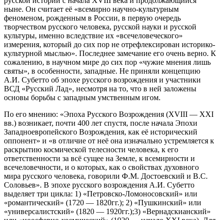
русской истории с начала XVIII века и продолжающийся
ныне. Он считает её «всемирно научно-культурным
феноменом, рожденным в России, в первую очередь
творчеством русского человека, русской науки и русской
культуры, именно вследствие их «всечеловеческого»
измерения, который до сих пор не отрефлексирован историко-
культурной мыслью». Последнее замечание его очень верно. К
сожалению, в научном мире до сих пор «чужие мнения лишь
святы», в особенности, западные. Не приняли концепцию
А.И. Субетто об эпохе русского возрождения и участники
ВСД «Русский Лад», несмотря на то, что в ней заложены
основы борьбы с западным умственным игом.
По его мнению: «Эпоха Русского Возрождения (XVIII — XXI
вв.) возникает, почти 400 лет спустя, после начала Эпохи
Западноевропейского Возрождения, как её исторический
оппонент» и «в отличие от неё она изначально устремляется к
раскрытию космической телесности человека, к его
ответственности за всё сущее на Земле, к всемирности и
всечеловечности, и о которых, как о свойствах духовного
мира русского человека, говорили Ф.М. Достоевский и В.С.
Соловьев». В эпохе русского возрождения А.И. Субетто
выделяет три цикла: 1) «Петровско-Ломоносовский» или
«романтический» (1720 — 1820гг.); 2) «Пушкинский» или
«универсалистский» (1820 — 1920гг.);3) «Вернадскианский»