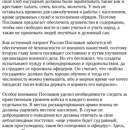
свой хлеб насущный должны были зарабатывать также как и
крестьяне: пахать, сеять, косить, молотить. У них не
оставалось времени для самообучения и работы с населением,
кроме церковных служб и исполнения обрядов. Поэтому
Посошков предлагает обеспечить духовенство в содержании,
чтобы оно свободно могло и само учиться и учить народ, а
также не принимать людей неучёных в духовный сан.
Как истинный патриот России Посошков заботится об
обеспечение её безопасности от внешних нашествий, поэтому
вторую главу книги посвящает состоянию и путям улучшения
организации военного дела. Но его беспокоит, что солдаты
испытывают нужду в обмундировании и продовольствии, да
и страдают от произвола офицеров. Он считает, что «войско
государево» должно быть хорошо обучено и тогда его
численность можно уменьшить, ибо в мирное время «не почто
пятьдесят тысяч войска держать и кормить его напрасно».
Особое внимание Посошков уделил необходимости следить за
нравственным уровнем войска и каждого воина в
отдельности. В местах расквартирования армии воины не
должны ущемлять местное население. В случае не
добронравного поведения все должны отвечать за свои
неблаговидные поступки: «аще учинен будет суд равный,
каков простолюдину, таков без поноровки и офицеру». Здесь,