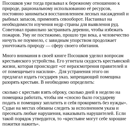
Посошков уже тогда призывал к бережному отношению к
природе, рациональному использованию её ресурсов,
постоянно заниматься восстановлением лесных насаждений и
рыбных запасов, применять севооборот. Настаивал на
необходимости изучения недр страны для выявления руд.
Советовал правильно застраивать деревни, чтобы избежать
пожаров. Уму не постижимо, прошло три века, а человечество
ничуть не поумнело, с завидным упорством продолжает
уничтожать природу — сферу своего обитания.
Много внимания в своей книге Посошков уделил вопросам
крестьянского устройства. Его угнетала скудость крестьянской
жизни, которая происходит «от неразсмотрения правителей и
от помещичьего насилия». Для устранения этого он
предлагал издать государев указ, запрещающий помещика
разорять крестьян. В необходимо определить:
сколько с крестьян взять оброку, сколько дней в неделю на
помещика работать, чтобы им «сносно было государеву
подать и помещику заплатить и себя прокормить без нужды».
Судьи на местах обязаны следить за исполнением указа и
пресекать любые нарушения, наказывать нарушителей. Если
такой порядок утвердится, то «крестьяне могут себе хорошие
пожитки нажить».