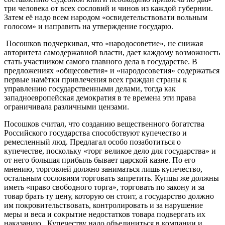
три человека от всех сословий и чинов из каждой губернии.
Затем её надо всем народом «освидетельствовати вольным
голосом» и направить на утверждение государю.
Посошков подчеркивал, что «народосоветие», не снижая
авторитета самодержавной власти, дает каждому возможность
стать участником самого главного дела в государстве. В
предложениях «общесоветия» и «народосоветия» содержаться
первые намётки привлечения всех граждан страны к
управлению государственными делами, тогда как
западноевропейская демократия в те времена эти права
ограничивала различными цензами.
Посошков считал, что созданию вещественного богатства
Российского государства способствуют купечество и
ремесленный люд. Предлагал особо позаботиться о
купечестве, поскольку «торг великое дело для государства» и
от него большая прибыль бывает царской казне. По его
мнению, торговлей должно заниматься лишь купечество,
остальным сословиям торговать запретить. Купцы же должны
иметь «право свободного торга», торговать по закону и за
товар брать ту цену, которую он стоит, а государство должно
им покровительствовать, контролировать и за нарушение
меры и веса и сокрытие недостатков товара подвергать их
наказанию. Купечеству надо объединиться в компании и