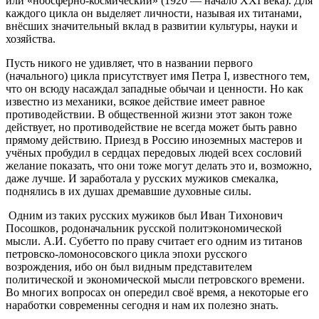
или «ноосферно-космический» (1920 — начало XXI века). Для
каждого цикла он выделяет личности, называя их титанами,
внёсших значительный вклад в развитии культуры, науки и
хозяйства.
Пусть никого не удивляет, что в названии первого
(начального) цикла присутствует имя Петра I, известного тем,
что он всюду насаждал западные обычаи и ценности. Но как
известно из механики, всякое действие имеет равное
противодействии. В общественной жизни этот закон тоже
действует, но противодействие не всегда может быть равно
прямому действию. Приезд в Россию иноземных мастеров и
учёных пробудил в сердцах передовых людей всех сословий
желание показать, что они тоже могут делать это и, возможно,
даже лучше. И заработала у русских мужиков смекалка,
поднялись в их душах дремавшие духовные силы.
Одним из таких русских мужиков был Иван Тихонович
Посошков, родоначальник русской политэкономической
мысли. А.И. Субетто по праву считает его одним из титанов
петровско-ломоносовского цикла эпохи русского
возрождения, ибо он был видным представителем
политической и экономической мысли петровского времени.
Во многих вопросах он опередил своё время, а некоторые его
наработки современны сегодня и нам их полезно знать.