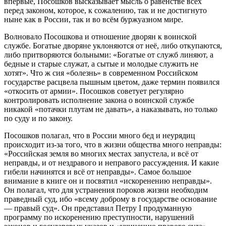
впервые, Посошков высказывает мысль о равенстве всех
перед законом, которое, к сожалению, так и не достигнуто
ныне как в России, так и во всём буржуазном мире.
Волновало Посошкова и отношение дворян к воинской
службе. Богатые дворяне уклоняются от неё, либо откупаются,
либо притворяются больными: «Богатые от служб линяют, а
бедные и старые служат, а сытые и молодые служить не
хотят». Что ж сия «болезнь» в современном Российском
государстве расцвела пышным цветом, даже термин появился
«откосить от армии». Посошков советует регулярно
контролировать исполнение закона о воинской службе
никакой «потачки плутам не давать», а наказывать, но только
по суду и по закону.
Посошков полагал, что в России много бед и неурядиц
происходит из-за того, что в жизни общества много неправды:
«Российская земля во многих местах запустела, и всё от
неправды, и от нездравого и неправого рассуждения. И какие
гибели начинятся и всё от неправды». Самое большое
внимание в книге он и посвятил «искоренению неправды».
Он полагал, что для устранения пороков жизни необходим
праведный суд, ибо «всему доброму в государстве основание
— правый суд». Он представил Петру I продуманную
программу по искоренению преступности, нарушений