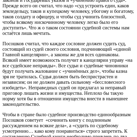
законов и государевых указов и «учинению правого суда».
Прежде всего он считал, что надо «суд устроить един, каков
земледельцу, таков и купецкому человеку, убогому и богатому,
таков солдату и офицеру, и чтобы суд учинить близостной,
чтобы всякому нискочинному человеку легко было его
доступить». Что ж о таком состоянии судебной системы нам
остаётся лишь мечтать.
Посошков считал, что каждое сословие должен судить суд,
состоящий из судей своего сословия, подчиняющий «единой
Главной канцелярии», а законы же для всех одинаковы.
Всякий имеет возможность получит в канцелярии управу «на
все судейские неправды». Все судьи и судебные чиновники
будут получать жалование с «учинённых дел», чтобы казна
зря не тратилась. Судья должен быть беспристрастен и
независим; он не должен давать сильному «бессловесного
изобидеть». Неправедных судей он предлагал за неправый
приговор лишать жизни и имущества. Неплохо бы такую
норму хотя бы в отношении имущества внести в нынешнее
законодательство.
Чтобы в стране было судебное производство единообразным
Посошков советует «сочинить книгу с подлинным
рассуждением на всякие дела», а «судить по судебному
усмотрению… како кому понравиться» строго запретить. К
составлению Судебной книги необходимо привлечь по два-