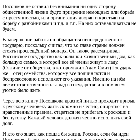
Посошков не оставил без внимания ни одну сторону
общественной жизни будто призрение немощных или борьба
с преступностью, или организация дворян и крестьян на
борьбу с разбойниками и т.д. и т.п. На них останавливаться не
будем.
В завершение работы он обращается непосредственно к
государю, поскольку считал, что во главе страны должен
стоять просвещённый монарх. Он также рассматривал
Российское государство как большой хозяйственный дом, как
большую семью, в которой все её члены живут в ладу.
(Отличие от общества, в котором жил Адам Смит) Государь
же – отец семейства, которому все подчиняются и
беспрекословно исполняют его указания. Именно на нём
лежит ответственность за лад в государстве и в нём всем
уютно было жить.
Через всю книгу Посошкова красной нитью проходит призыв
к русскому человеку жить скромно и честно, опираться на
нравственные правила, стараться не прибегать к роскоши и
беспутству. Каждый человек должен честно исполнять свой
долг.
И кто его знает, как пошла бы жизнь России, если бы идеи
Посошкова были воплощены в жизнь и русский человек жил