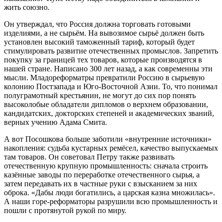
жить союзно.
Он утверждал, что Россия должна торговать готовыми
изделиями, а не сырьём. На вывозимое сырьё должен быть
установлен высокий таможенный тариф, который будет
стимулировать развитие отечественных промыслов. Запретить
покупку за границей тех товаров, которые производятся в
нашей стране. Написано 300 лет назад, а как современны эти
мысли. Младореформатры превратили Россию в сырьевую
колонию Постзапада и Юго-Восточной Азии. То, что понимал
полуграмотный крестьянин, не могут до сих пор понять
высоколобые обладатели дипломов о верхнем образовании,
кандидатских, докторских степеней и академических званий,
верных учению Адама Смита.
А вот Посошкова больше заботили «внутренние источники»
накопления: судьба кустарных ремёсел, качество выпускаемых
там товаров. Он советовал Петру также развивать
отечественную крупную промышленность: сначала строить
казённые заводы по переработке отечественного сырья, а
затем передавать их в частные руки с взысканием за них
оброка. «Дабы люди богатились, а царская казна множилась».
А наши горе-реформаторы разрушили всю промышленность и
пошли с протянутой рукой по миру.