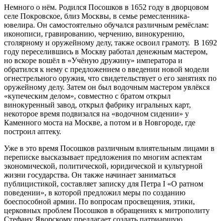
Немного о нём. Родился Посошков в 1652 году в дворцовом
селе Покровское, близ Москвы, в семье ремесленника-
ювелира. Он самостоятельно обучался различным ремёслам:
иконописи, гравированию, черчению, винокурению,
столярному и оружейному делу, также освоил грамоту. В 1692
году переселившись в Москву работал денежным мастером,
но вскоре вошёл в «Учёную дружину» императора и
обратился к нему с предложением о введении новой модели
огнестрельного оружия, что свидетельствует о его занятиях по
оружейному делу. Затем он был водочным мастером увлёкся
«купеческим делом», совместно с братом открыл
винокуренный завод, открыл фабрику игральных карт,
некоторое время подвизался на «водочном сидении» у
Каменного моста на Москве, а потом и в Новгороде, где
построил аптеку.
Уже в это время Посошков различным влиятельным лицами в
переписке высказывает предложения по многим аспектам
экономической, политической, юридической и культурной
жизни государства. Он также начинает заниматься
публицистикой, составляет записку для Петра I «О ратном
поведении», в которой предложил меры по созданию
боеспособной армии. По вопросам просвещения, этики,
церковных проблем Посошков в обращениях к митрополиту
Стефану Яворскому предлагает создать патриаршую