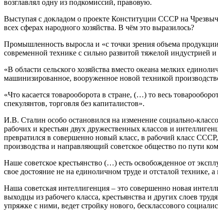
возглавлял одну из подкомиссий, правовую.
Выступая с докладом о проекте Конституции СССР на Чрезвыча
всех сферах народного хозяйства. В чём это выразилось?
Промышленность выросла и «с точки зрения объема продукции п
современной технике с сильно развитой тяжелой индустрией 
«В области сельского хозяйства вместо океана мелких единолич
машинизированное, вооруженное новой техникой производство
«Что касается товарооборота в стране, (…) то весь товарооборот
спекулянтов, торговля без капиталистов».
И.В. Сталин особо остановился на изменение социально-классо
рабочих и крестьян двух дружественных классов и интеллиген
превратился в совершенно новый класс, в рабочий класс СССР
производства и направляющий советское общество по пути ко
Наше советское крестьянство (…) есть освобожденное от эксплу
свое достояние не на единоличном труде и отсталой технике, а
Наша советская интеллигенция – это совершенно новая интелли
выходцы из рабочего класса, крестьянства и других слоев труд
упряжке с ними, ведет стройку нового, бесклассового социали