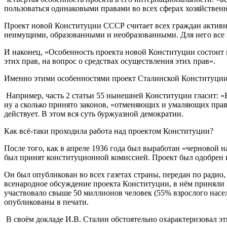
пользоваться одинаковыми правами во всех сферах хозяйствен
Проект новой Конституции СССР считает всех граждан актив
неимущими, образованными и необразованными. Для него все г
И наконец, «Особенность проекта новой Конституции состоит в
этих прав, на вопрос о средствах осуществления этих прав».
Именно этими особенностями проект Сталинской Конституции 
Например, часть 2 статьи 55 нынешней Конституции гласит: 
ну а сколько принято законов, «отменяющих и умаляющих права
действует. В этом вся суть буржуазной демократии.
Как всё-таки проходила работа над проектом Конституции?
После того, как в апреле 1936 года был выработан «черновой
был принят конституционной комиссией. Проект был одобрен 
Он был опубликован во всех газетах страны, передан по рад
всенародное обсуждение проекта Конституции, в нём приняли н
участвовало свыше 50 миллионов человек (55% взрослого насел
опубликованы в печати.
В своём докладе И.В. Сталин обстоятельно охарактеризовал эт