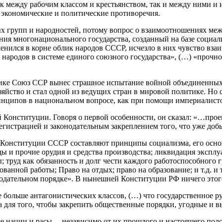
к между рабочим классом и крестьянством, так и между ними и и
 экономические и политические противоречия.
ых групп и народностей, потому вопрос о взаимоотношениях ме
ания многонационального государства, созданный на базе социал
енился в корне облик народов СССР, исчезло в них чувство вза
о народов в системе единого союзного государства», (…) «прочн
тике Союз ССР вынес страшное испытание войной объединенных 
яйство и стал одной из ведущих стран в мировой политике. Но 
ринципов в национальном вопросе, как при помощи империалист
й Конституции. Говоря о первой особенности, он сказал: «…про
регистрацией и законодательным закреплением того, что уже добы
й Конституции СССР составляют принципы социализма, его осно
оды и прочие орудия и средства производства; ликвидация экспл
руд как обязанность и долг чести каждого работоспособного гра
ованной работы; Право на отдых; право на образование; и т.д. и
нодательном порядке». В нынешней Конституции РФ ничего этого 
е больше антагонистических классов, (…) что государственное 
а для того, чтобы закрепить общественные порядки, угодные и 
се нации и расы, – независимо от их прошлого и настоящего пол