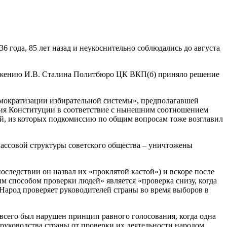
 года, 85 лет назад и неукоснительно соблюдались до августа
дложению И.В. Сталина Политбюро ЦК ВКП(б) приняло решение
демократизации избирательной системы», предполагавшей
ния Конституции в соответствие с нынешним соотношением
й, из которых подкомиссию по общим вопросам тоже возглавил
ассовой структуры советского общества – уничтожены
следствии он назвал их «проклятой кастой») и вскоре после
 способом проверки людей» является «проверка снизу, когда
«Народ проверяет руководителей страны во время выборов в
всего был нарушен принцип равного голосования, когда одна
руководства страны от проверки их деятельности народом.