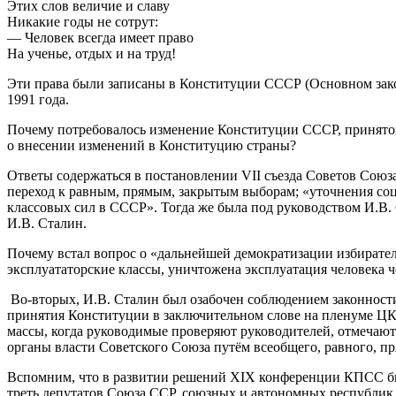
Этих слов величие и славу
Никакие годы не сотрут:
— Человек всегда имеет право
На ученье, отдых и на труд!
Эти права были записаны в Конституции СССР (Основном законе
1991 года.
Почему потребовалось изменение Конституции СССР, принятой
о внесении изменений в Конституцию страны?
Ответы содержаться в постановлении VII съезда Советов Союз
переход к равным, прямым, закрытым выборам; «уточнения с
классовых сил в СССР». Тогда же была под руководством И.В
И.В. Сталин.
Почему встал вопрос о «дальнейшей демократизации избирате
эксплуататорские классы, уничтожена эксплуатация человека ч
Во-вторых, И.В. Сталин был озабочен соблюдением законности
принятия Конституции в заключительном слове на пленуме ЦК 
массы, когда руководимые проверяют руководителей, отмечают
органы власти Советского Союза путём всеобщего, равного, пр
Вспомним, что в развитии решений XIX конференции КПСС была
треть депутатов Союза ССР, союзных и автономных республик 