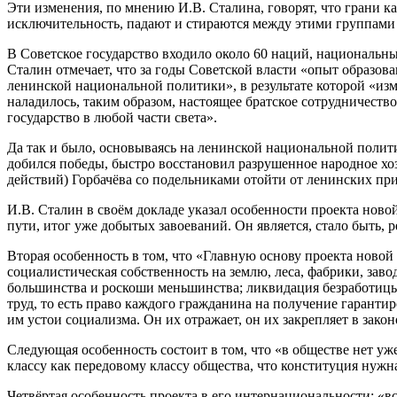
Эти изменения, по мнению И.В. Сталина, говорят, что грани ка
исключительность, падают и стираются между этими группами
В Советское государство входило около 60 наций, национальн
Сталин отмечает, что за годы Советской власти «опыт образов
ленинской национальной политики», в результате которой «изм
наладилось, таким образом, настоящее братское сотрудничеств
государство в любой части света».
Да так и было, основываясь на ленинской национальной поли
добился победы, быстро восстановил разрушенное народное хоз
действий) Горбачёва со подельниками отойти от ленинских п
И.В. Сталин в своём докладе указал особенности проекта ново
пути, итог уже добытых завоеваний. Он является, стало быть, 
Вторая особенность в том, что «Главную основу проекта ново
социалистическая собственность на землю, леса, фабрики, зав
большинства и роскоши меньшинства; ликвидация безработицы; т
труд, то есть право каждого гражданина на получение гарантир
им устои социализма. Он их отражает, он их закрепляет в зако
Следующая особенность состоит в том, что «в обществе нет уж
классу как передовому классу общества, что конституция нужн
Четвёртая особенность проекта в его интернациональности: «в