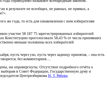
 года справедливо называют всенародным законом.
н в результате не всеобщих, не равных, не прямых, а
и?».
го же года, то есть для ознакомления с ним избирателям
яло участие 58 187 75 зарегистрированных избирателей
вую Конституцию проголосовало 58,43 % от числа принявших
ественно меньше половины всех избирателей
я, пусть через ухо, пусть через задницу принятая, – она есть
 говорится, без комментариев…
ены, ни опровергнуты. Отсутствие подробного отчёта о
по выборам в Совет Федерации, Государственную думу и
редседателя Центризбиркома
Н. Т. Рябова