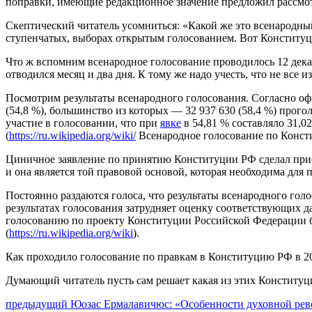
поправки, имеющие редакционное значение предложил рассмо
Скептический читатель усомниться: «Какой же это всенародный
ступенчатых, выборах открытым голосованием. Вот Конституци
Что ж вспомним всенародное голосование проводилось 12 декаб
отводился месяц и два дня. К тому же надо учесть, что не все и
Посмотрим результаты всенародного голосования. Согласно о
(54,8 %), большинство из которых — 32 937 630 (58,4 %) прог
участие в голосовании, что при
явке
в 54,81 % составляло 31,0
(
https://ru.wikipedia.org/wiki/
Всенародное голосование по Консти
Циничное заявление по принятию Конституции РФ сделал присно
и она является той правовой основой, которая необходима для 
Постоянно раздаются голоса, что результаты всенародного го
результатах голосования затрудняет оценку соответствующих 
голосованию по проекту Конституции Российской Федерации 
(
https://ru.wikipedia.org/wiki
).
Как проходило голосование по правкам в Конституцию РФ в 202
Думающий читатель пусть сам решает какая из этих Конституци
Навигация
Предыдущий
предыдущий
Юозас Ермалавичюс: «Особенности духовной ре