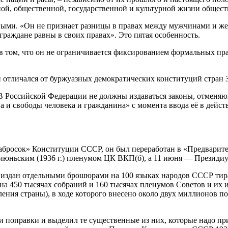
ной, общественной, государственной и культурной жизни общест
ными. «Он не признает разницы в правах между мужчинами и ж
раждане равны в своих правах». Это пятая особенность.
 том, что он не ограничивается фиксированием формальных прав
отличался от буржуазных демократических конституций стран 
«В Российской Федерации не должны издаваться законы, отменя
 и свободы человека и гражданина» с момента ввода её в дейст
 набросок» Конституции СССР, он был переработан в «Предвари
июньским (1936 г.) пленумом ЦК ВКП(б), а 11 июня — Президи
ио, издан отдельными брошюрами на 100 языках народов СССР ти
а 450 тысячах собраний и 160 тысячах пленумов Советов и их и
ения страны), в ходе которого внесено около двух миллионов п
и поправки и выделил те существенные из них, которые надо пр