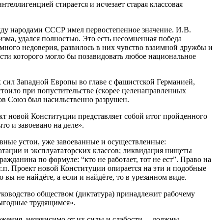
нтеллигенцией стирается и исчезает старая классовая
жду народами СССР имел первостепенное значение. И.В.
изма, удался полностью. Это есть несомненная победа
имного недоверия, развилось в них чувство взаимной дружбы и
ости которого могло бы позавидовать любое национальное
сил Западной Европы во главе с фашистской Германией,
стоило при попустительстве (скорее целенаправленных
ов Союз был насильственно разрушен.
ект новой Конституции представляет собой итог пройденного
то и завоевано на деле».
вные устои, уже завоеванные и осуществленные:
уатации и эксплуататорских классов; ликвидация нищеты
жданина по формуле: “кто не работает, тот не ест”. Право на
 т.п. Проект новой Конституции опирается на эти и подобные
вы не найдёте, а если и найдёте, то в урезанном виде.
руководство обществом (диктатура) принадлежит рабочему
выгодные трудящимся».
ожения, независимо от их силы и слабости, – должны