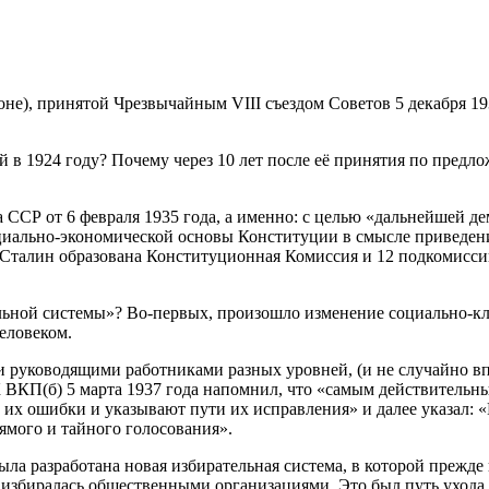
), принятой Чрезвычайным VIII съездом Советов 5 декабря 1936
 в 1924 году? Почему через 10 лет после её принятия по пре
а ССР от 6 февраля 1935 года, а именно: с целью «дальнейшей 
оциально-экономической основы Конституции в смысле приведе
. Сталин образована Конституционная Комиссия и 12 подкомисси
льной системы»? Во-первых, произошло изменение социально-кл
еловеком.
 руководящими работниками разных уровней, (и не случайно впо
ВКП(б) 5 марта 1937 года напомнил, что «самым действительным
 их ошибки и указывают пути их исправления» и далее указал: 
ямого и тайного голосования».
 разработана новая избирательная система, в которой прежде 
избиралась общественными организациями. Это был путь ухода 