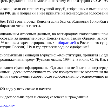
треть редакционной комиссии. Поэтому Конституцию СССР 1936
 закон, коли он принят группой людей, избранных в высший орга
я РФ, да и поправки в неё приняты на всенародном голосовани
ря 1993 года, проект Конституции был опубликован 10 ноября то
збиратели читают газеты.
фициальным итоговым данным, во всенародном голосовании прин
олосовали
за
принятие новой Конституции. Таким образом, за но
2 % от числа зарегистрированных
избирателей
в России, что сущ
туции России). Ну и где тут всенародное одобрение?
памятный Геннадий Бурбулис: «Конституция, принятая 12 декабр
продвижения вперед» (Русская мысль. 1994. 2–8 июня. С. 9). Как
лосования сфальсифицированы. Однако они не были ни подтвержд
данных. Здесь настораживает то, что избирательные бюллетени 
были уничтожены вскоре после голосования по распоряжению п
0 году у всех свежо в памяти.
й даёт больше прав и свобод человека и гражданина.
волюции»