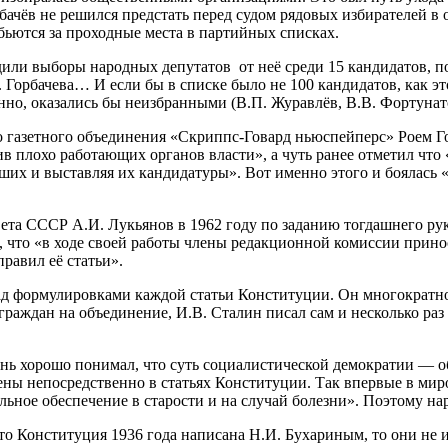
бачёв не решился предстать перед судом рядовых избирателей в
бьются за проходные места в партийных списках.
ли выборы народных депутатов от неё среди 15 кандидатов, по
 Горбачева… И если бы в списке было не 100 кандидатов, как эт
нно, оказались бы неизбранными (В.П. Журавлёв, В.В. Фортуна
о газетного объединения «Скриппс-Говард ньюспейперс» Роем Го
в плохо работающих органов власти», а чуть ранее отметил что
их и выставляя их кандидатуры». Вот именно этого и боялась «п
ета СССР А.И. Лукьянов в 1962 году по заданию тогдашнего ру
, что «в ходе своей работы члены редакционной комиссии прин
равил её статьи».
ад формулировками каждой статьи Конституции. Он многократно
е граждан на объединение, И.В. Сталин писал сам и несколько р
нь хорошо понимал, что суть социалистической демократии — о
лены непосредственно в статьях Конституции. Так впервые в ми
льное обеспечение в старости и на случай болезни». Поэтому на
то Конституция 1936 года написана Н.И. Бухариным, то они не 