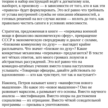
теорию в набор инструкций ведёт к догматизму или,
наоборот, к произволу — в зависимости от того, кто и как эти
«правила» будет формулировать. Это всё равно что требовать
от устава внутренней службы не описания обязанностей, а
готовых решений на все случаи жизни — вплоть до того, как
правильно чистить сапоги в условиях невесомости.
Стратегия, предложенная в книге — «перекачка военной
мощи в финансово‑экономическую сферу», превращение
СССР в экономическую сверхдержаву и диалог с силами,
«близкими коммунизму по духу» — выглядит крайне
расплывчато. Что значит «близкие по духу»? Какие
конкретные механизмы «перекачки» предлагаются? В тексте
нет чётких ответов, зато много громких лозунгов и
абстрактных рассуждений. Это всё равно что на
командно‑штабных учениях вместо плана наступления
услышать: «Товарищи офицеры, давайте действовать по
вдохновению — кто как чувствует, тот так и наступает!»
Наконец, Петров называет книгу «манифестом нового
мышления». Но какое это «новое мышление»? Оно не
развивает марксизм, а размывает его основы. Вместо научного
анализа — мистификация. Вместо опоры на достижения
социализма — их отрицание. Вместо чёткой созидательной
программы — призывы к уничтожению.