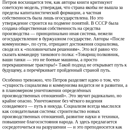
Петров восхищается тем, как авторы книги критикуют
советскую модель, утверждая, что страна якобы не вышла за
пределы капиталистической формации, а частная
собственность была лишь огосударствлена. Но это
утверждение строится на подмене понятий. В СССР была
создана общественная собственность на средства
производства — принципиально иная система, нежели
огосударствление в буржуазном государстве. Авторы «После
коммунизма», по сути, отрицают достижения социализма,
сводя их к «половинчатым решениям». Это всё равно что
сказать командиру танкового полка: «Товарищ полковник,
ваши танки — это не боевые машины, а просто
перекрашенные тракторы!» Такой подход не открывает путь к
будущему, а перечёркивает пройденный страной путь.
Особенно тревожно, что Петров разделяет идею о том, что
«сущность социализма и коммунизма видится не в развитии, а
в планомерном уничтожении определённых
производственных отношений». Это звучит радикально, но
крайне опасно. Уничтожение без чёткого видения
созидаемого — путь в никуда. Социализм всегда мыслился
как созидательная система: строительство новых
производственных отношений, развитие науки и техники,
повышение благосостояния народа. А здесь предлагается
сосредоточиться на разрушении — и это преподносится как