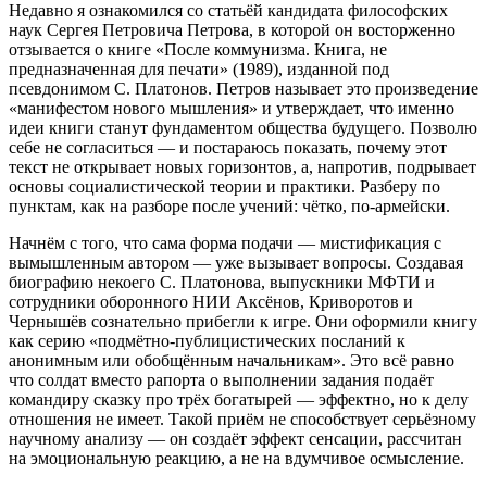
Недавно я ознакомился со статьёй кандидата философских
наук Сергея Петровича Петрова, в которой он восторженно
отзывается о книге «После коммунизма. Книга, не
предназначенная для печати» (1989), изданной под
псевдонимом С. Платонов. Петров называет это произведение
«манифестом нового мышления» и утверждает, что именно
идеи книги станут фундаментом общества будущего. Позволю
себе не согласиться — и постараюсь показать, почему этот
текст не открывает новых горизонтов, а, напротив, подрывает
основы социалистической теории и практики. Разберу по
пунктам, как на разборе после учений: чётко, по‑армейски.
Начнём с того, что сама форма подачи — мистификация с
вымышленным автором — уже вызывает вопросы. Создавая
биографию некоего С. Платонова, выпускники МФТИ и
сотрудники оборонного НИИ Аксёнов, Криворотов и
Чернышёв сознательно прибегли к игре. Они оформили книгу
как серию «подмётно‑публицистических посланий к
анонимным или обобщённым начальникам». Это всё равно
что солдат вместо рапорта о выполнении задания подаёт
командиру сказку про трёх богатырей — эффектно, но к делу
отношения не имеет. Такой приём не способствует серьёзному
научному анализу — он создаёт эффект сенсации, рассчитан
на эмоциональную реакцию, а не на вдумчивое осмысление.