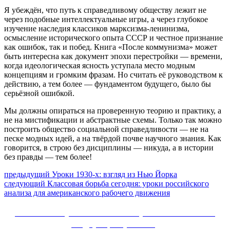
Я убеждён, что путь к справедливому обществу лежит не
через подобные интеллектуальные игры, а через глубокое
изучение наследия классиков марксизма‑ленинизма,
осмысление исторического опыта СССР и честное признание
как ошибок, так и побед. Книга «После коммунизма» может
быть интересна как документ эпохи перестройки — времени,
когда идеологическая ясность уступала место модным
концепциям и громким фразам. Но считать её руководством к
действию, а тем более — фундаментом будущего, было бы
серьёзной ошибкой.
Мы должны опираться на проверенную теорию и практику, а
не на мистификации и абстрактные схемы. Только так можно
построить общество социальной справедливости — не на
песке модных идей, а на твёрдой почве научного знания. Как
говорится, в строю без дисциплины — никуда, а в истории
без правды — тем более!
Навигация
Предыдущий
предыдущий
Уроки 1930-х: взгляд из Нью Йорка
Следующее
пост:
следующий
Классовая борьба сегодня: уроки российского
по
сообщение:
анализа для американского рабочего движения
записям
Сайт Коммунистической партии Российской
Федерации (КПРФ)