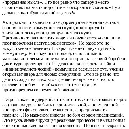
«прорывная мысль». Это всё равно что сапёру вместо
строительства моста поручить его взорвать и сказать: «Ну а
дальше как‑нибудь само образуется!»
Авторы книги выделяют две формы уничтожения частной
собственности: коммунистическую (эгалитарную) и
элитаристическую (индивидуалистическую).
Противопоставление этих моделей объявляется «основным
противоречием наступающей эпохи». Но разве это не
искусственное деление? В марксизме нет «двух путей» к
коммунизму. Есть научный подход, основанный на
материалистическом понимании истории, классовой борьбе и
диктатуре пролетариата. Разделение на «эгалитарный» и
«индивидуалистический» коммунизм размывает суть учения,
открывает дверь для любых спекуляций. Это всё равно что
делить солдат на «тех, кто стреляет во врага» и «тех, кто
стреляет в небо» — и объявлять это «основным
противоречием современной тактики».
Петров также поддерживает тезис о том, что настоящая теория
социализма должна быть не описательной, а нормативной —
«не просто фиксировать реальность, а предписывать
правила». Но марксизм никогда не был сводом предписаний.
Это наука, анализирующая реальные процессы и выявляющая
объективные законы развития общества. Попытка превратить