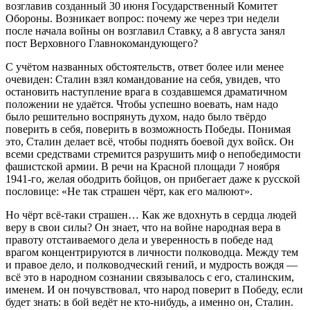
возглавив созданный 30 июня Государственный Комитет
Обороны. Возникает вопрос: почему же через три недели
после начала войны он возглавил Ставку, а 8 августа занял
пост Верховного Главнокомандующего?
С учётом названных обстоятельств, ответ более или менее
очевиден: Сталин взял командование на себя, увидев, что
остановить наступление врага в создавшемся драматичном
положении не удаётся. Чтобы успешно воевать, нам надо
было решительно воспрянуть духом, надо было твёрдо
поверить в себя, поверить в возможность Победы. Понимая
это, Сталин делает всё, чтобы поднять боевой дух войск. Он
всеми средствами стремится разрушить миф о непобедимости
фашистской армии. В речи на Красной площади 7 ноября
1941-го, желая ободрить бойцов, он прибегает даже к русской
пословице: «Не так страшен чёрт, как его малюют».
Но чёрт всё-таки страшен… Как же вдохнуть в сердца людей
веру в свои силы? Он знает, что на войне народная вера в
правоту отстаиваемого дела и уверенность в победе над
врагом концентрируются в личности полководца. Между тем
и правое дело, и полководческий гений, и мудрость вождя —
всё это в народном сознании связывалось с его, сталинским,
именем. И он почувствовал, что народ поверит в Победу, если
будет знать: в бой ведёт не кто-нибудь, а именно он, Сталин.