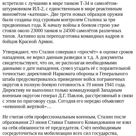
встретили с лучшими в мире танком Т-34 и самолётом-
штурмовиком ИЛ-2, с единственным в мире реактивным
миномётом «катюша». Две трети новых образцов оружия
были созданы под суровым контролем Сталина за три
предвоенных года. К началу войны в боевом строю уже
стояли около 23000 танков и 24500 самолётов различных
типов. Активно шла переподготовка командных кадров и
бойцов Красной Армии.
Утверждают, что Сталин совершил «просчёт» в оценке сроков
нападения, не верил данным разведки и т.д. А документы
свидетельствуют, что он, не располагая необходимыми
данными о дате нападения, сумел угадать её с поразительной
точностью: директивой Наркомата обороны и Генерального
штаба предусматривалось приведение войск пограничных
округов в полную боевую готовность к 19 июня 1941 года.
Директиву не выполнил только командующий Западным
военным округом генерал Д.Г. Павлов, расстрелянный в связи
с этим по приговору суда. Сегодня его нередко объявляют
«невинной жертвой»…
Не считая себя профессиональным военным, Сталин после
образования 23 июня Ставки Главного Командования не взял
на себя обязанности её председателя. Счёл необходимым
сосредоточиться на мобилизации всех сил государства,