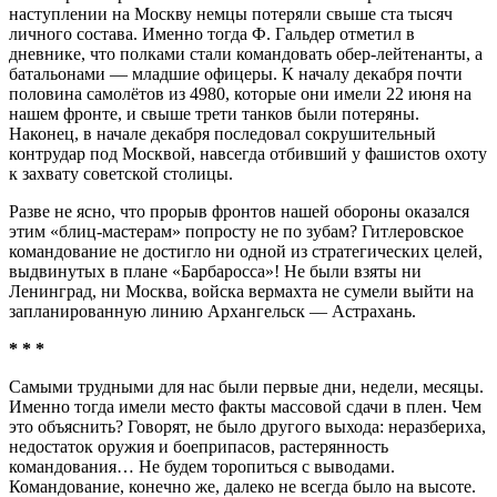
наступлении на Москву немцы потеряли свыше ста тысяч
личного состава. Именно тогда Ф. Гальдер отметил в
дневнике, что полками стали командовать обер-лейтенанты, а
батальонами — младшие офицеры. К началу декабря почти
половина самолётов из 4980, которые они имели 22 июня на
нашем фронте, и свыше трети танков были потеряны.
Наконец, в начале декабря последовал сокрушительный
контрудар под Москвой, навсегда отбивший у фашистов охоту
к захвату советской столицы.
Разве не ясно, что прорыв фронтов нашей обороны оказался
этим «блиц-мастерам» попросту не по зубам? Гитлеровское
командование не достигло ни одной из стратегических целей,
выдвинутых в плане «Барбаросса»! Не были взяты ни
Ленинград, ни Москва, войска вермахта не сумели выйти на
запланированную линию Архангельск — Астрахань.
* * *
Самыми трудными для нас были первые дни, недели, месяцы.
Именно тогда имели место факты массовой сдачи в плен. Чем
это объяснить? Говорят, не было другого выхода: неразбериха,
недостаток оружия и боеприпасов, растерянность
командования… Не будем торопиться с выводами.
Командование, конечно же, далеко не всегда было на высоте.