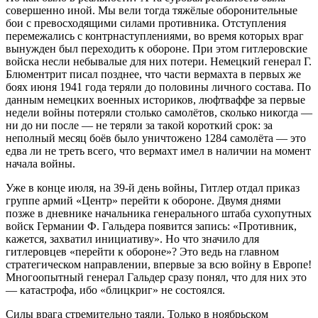
совершенно иной. Мы вели тогда тяжёлые оборонительные
бои с превосходящими силами противника. Отступления
перемежались с контрнаступлениями, во время которых враг
вынужден был переходить к обороне. При этом гитлеровские
войска несли небывалые для них потери. Немецкий генерал Г.
Блюментрит писал позднее, что части вермахта в первых же
боях июня 1941 года теряли до половины личного состава. По
данным немецких военных историков, люфтваффе за первые
недели войны потеряли столько самолётов, сколько никогда —
ни до ни после — не теряли за такой короткий срок: за
неполный месяц боёв было уничтожено 1284 самолёта — это
едва ли не треть всего, что вермахт имел в наличии на момент
начала войны.
Уже в конце июля, на 39-й день войны, Гитлер отдал приказ
группе армий «Центр» перейти к обороне. Двумя днями
позже в дневнике начальника генерального штаба сухопутных
войск Германии Ф. Гальдера появится запись: «Противник,
кажется, захватил инициативу». Но что значило для
гитлеровцев «перейти к обороне»? Это ведь на главном
стратегическом направлении, впервые за всю войну в Европе!
Многоопытный генерал Гальдер сразу понял, что для них это
— катастрофа, ибо «блицкриг» не состоялся.
Силы врага стремительно таяли. Только в ноябрьском