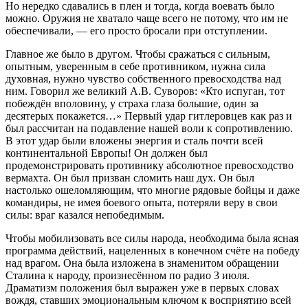
Но нередко сдавались в плен и тогда, когда воевать было
можно. Оружия не хватало чаще всего не потому, что им не
обеспечивали, — его просто бросали при отступлении.
Главное же было в другом. Чтобы сражаться с сильным,
опытным, уверенным в себе противником, нужна сила
духовная, нужно чувство собственного превосходства над
ним. Говорил же великий А.В. Суворов: «Кто испуган, тот
побеждён вполовину, у страха глаза большие, один за
десятерых покажется…» Первый удар гитлеровцев как раз и
был рассчитан на подавление нашей воли к сопротивлению.
В этот удар были вложены энергия и сталь почти всей
континентальной Европы! Он должен был
продемонстрировать противнику абсолютное превосходство
вермахта. Он был призван сломить наш дух. Он был
настолько ошеломляющим, что многие рядовые бойцы и даже
командиры, не имея боевого опыта, потеряли веру в свои
силы: враг казался непобедимым.
Чтобы мобилизовать все силы народа, необходима была ясная
программа действий, нацеленных в конечном счёте на победу
над врагом. Она была изложена в знаменитом обращении
Сталина к народу, произнесённом по радио 3 июля.
Драматизм положения был выражен уже в первых словах
вождя, ставших эмоциональным ключом к восприятию всей