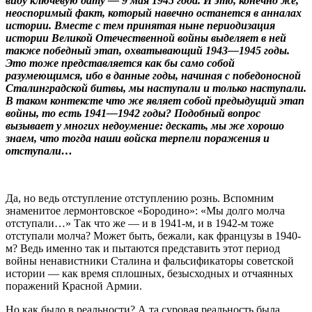
виду ключевую дату — 9 мая 1945 года. И это, конечно же,
неоспоримый факт, который навечно останется в анналах
истории. Вместе с тем принятая ныне периодизация
истории Великой Отечественной войны выделяет в ней
также победный этап, охватывающий 1943—1945 годы.
Это тоже представляется как бы само собой
разумеющимся, ибо в данные годы, начиная с победоносной
Сталинградской битвы, мы наступали и только наступали.
В таком контексте что же являет собой предыдущий этап
войны, то есть 1941—1942 годы? Подобный вопрос
вызывает у многих недоумение: дескать, мы же хорошо
знаем, что тогда наши войска терпели поражения и
отступали…
Да, но ведь отступление отступлению рознь. Вспомним
знаменитое лермонтовское «Бородино»: «Мы долго молча
отступали…» Так что же — и в 1941-м, и в 1942-м тоже
отступали молча? Может быть, бежали, как французы в 1940-
м? Ведь именно так и пытаются представить этот период
войны ненавистники Сталина и фальсификаторы советской
истории — как время сплошных, безысходных и отчаянных
поражений Красной Армии.
Но как было в реальности? А та суровая реальность была