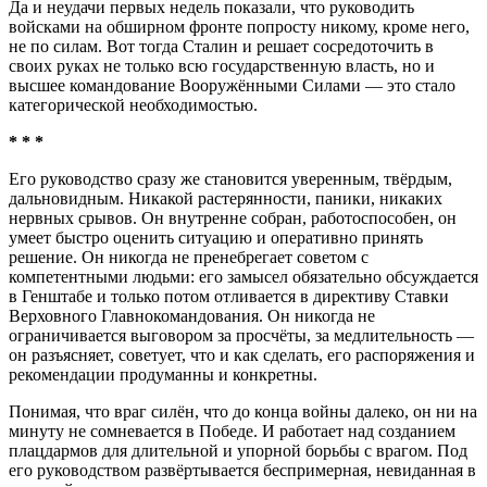
Да и неудачи первых недель показали, что руководить
войсками на обширном фронте попросту никому, кроме него,
не по силам. Вот тогда Сталин и решает сосредоточить в
своих руках не только всю государственную власть, но и
высшее командование Вооружёнными Силами — это стало
категорической необходимостью.
* * *
Его руководство сразу же становится уверенным, твёрдым,
дальновидным. Никакой растерянности, паники, никаких
нервных срывов. Он внутренне собран, работоспособен, он
умеет быстро оценить ситуацию и оперативно принять
решение. Он никогда не пренебрегает советом с
компетентными людьми: его замысел обязательно обсуждается
в Генштабе и только потом отливается в директиву Ставки
Верховного Главнокомандования. Он никогда не
ограничивается выговором за просчёты, за медлительность —
он разъясняет, советует, что и как сделать, его распоряжения и
рекомендации продуманны и конкретны.
Понимая, что враг силён, что до конца войны далеко, он ни на
минуту не сомневается в Победе. И работает над созданием
плацдармов для длительной и упорной борьбы с врагом. Под
его руководством развёртывается беспримерная, невиданная в