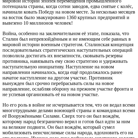
мировой истории эпопея перемещения промышленного
потенциала страны, когда сотни заводов, едва снятые с колёс,
начинали ковать Победу на новом месте. За несколько месяцев
на восток было эвакуировано 1360 крупных предприятий и
вывезено 10 миллионов человек!
Война, особенно на заключительном её этапе, показала, что
Сталин был непревзойдённым и не имеющим себе равных в
мировой истории военным стратегом. Сталинская концепция
последовательных стратегических наступательных операций
позволила достигать их внезапности, сковывать резервы
противника, навязывать ему свою стратегию и удерживать
наступательную инициативу. Наступление на новом
направлении начиналось, когда ещё продолжалось ранее
начатое наступление на другом участке. Противник
вынужден был срочно перебрасывать силы на новое
направление, ослабляя оборону на прежнем участке фронта и
не успевая организовать её на новом участке.
Но его роль в войне не исчерпывается тем, что он ведал всеми
многотрудными делами воюющей страны и командовал всеми
её Вооружёнными Силами. Сверх того он был вождём,
которому народ безгранично верил и готов был идти за ним
на великие подвиги. Он был вождём, который сумел
мобилизовать неисчислимые силы народа, вдохновить его на