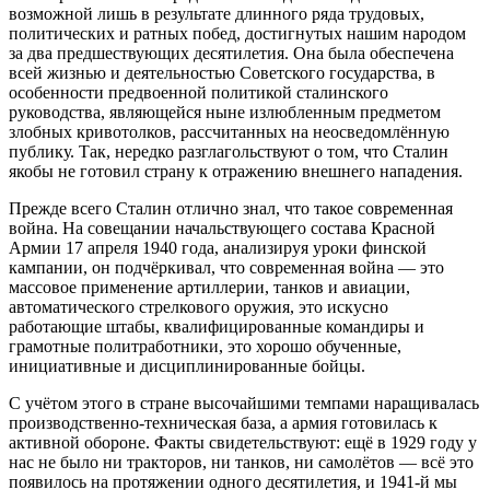
возможной лишь в результате длинного ряда трудовых,
политических и ратных побед, достигнутых нашим народом
за два предшествующих десятилетия. Она была обеспечена
всей жизнью и деятельностью Советского государства, в
особенности предвоенной политикой сталинского
руководства, являющейся ныне излюбленным предметом
злобных кривотолков, рассчитанных на неосведомлённую
публику. Так, нередко разглагольствуют о том, что Сталин
якобы не готовил страну к отражению внешнего нападения.
Прежде всего Сталин отлично знал, что такое современная
война. На совещании начальствующего состава Красной
Армии 17 апреля 1940 года, анализируя уроки финской
кампании, он подчёркивал, что современная война — это
массовое применение артиллерии, танков и авиации,
автоматического стрелкового оружия, это искусно
работающие штабы, квалифицированные командиры и
грамотные политработники, это хорошо обученные,
инициативные и дисциплинированные бойцы.
С учётом этого в стране высочайшими темпами наращивалась
производственно-техническая база, а армия готовилась к
активной обороне. Факты свидетельствуют: ещё в 1929 году у
нас не было ни тракторов, ни танков, ни самолётов — всё это
появилось на протяжении одного десятилетия, и 1941-й мы