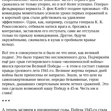
сражались не только упорно, но и всё более успешно. Генерал-
фельдмаршал вермахта Э. фон Клейст позднее признавал: «Их
командиры моментально усвоили уроки первых поражений и
в короткий срок стали действовать на удивление
эффективно». Одни, как, например, солдаты генерала К. К.
Рокоссовского, отбивали натиск врага и, бросаясь в
контратаки, заставляли его отступать; сами же отступали
только по приказу командования. Другие, будучи
окружёнными, сжимались в кулак и пробивали вражье
кольцо.
Всё это в совокупности и было не что иное, как великий
подвиг. Это было торжество несломленного духа. Подчеркнём
ещё раз: срыв гитлеровского плана «молниеносной войны»
явился прологом Великой Победы — в этом и состоит главная
правда грозового лета 1941-го. Великие жертвы первых дней
войны были принесены не напрасно. Знали, за что шли на
самопожертвование многие, нередко безымянные, герои
первых, дышавших смертельным зноем летних сражений. Это
они сделали возможной нашу Победу в 45-м. Честь им и
слава!
* * *
А теперь заглянем в предвоенные годы. Победа 1945-го стала