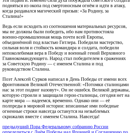
эти подвиги. Именно сила духа побуждала советского солдата
подняться из окопа под смертоносным огнём и идти в атаку,
когда раздавался магический призыв: «За Родину, за
Сталина!»
Ведь если исходить из соотношения материальных ресурсов,
мы не должны были победить, ибо нам противостояла
военно-промышленная мощь почти всей Европы,
объединённой под властью Гитлера. Победили мастерство,
сильная воля и стойкость командира и солдата, победили
непоколебимая вера в Победу и военный гений Верховного
Главнокомандующего. Народ стал победителем в сражениях
за Советскую Родину — с именем Сталина и под
руководством Сталина.
Поэт Алексей Сурков написал в День Победы от имени всех
фронтовиков Великой Отечественной: «Потомки сталинцами
нас за этот подвиг назовут». Он не ошибся. Великой державы,
которую строили и защищали герои-сталинцы, сегодня нет на
карте мира — надеемся, временно. Однако они — её
полпреды в мировой истории: вписанные ими победные
огненные строки навсегда останутся на незыблемых
скрижалях вместе с именем Сталина. Навсегда!
Навигация
Предыдущий
предыдущий
Пора Федеральному собранию России
пост:
определиться с Днём Победы над Японией и Соглашению по