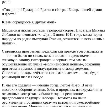
речи:
«Товарищи! Граждане! Братья и сёстры! Бойцы нашей армии
и флота!
К вам обращаюсь я, друзья мои!»
Миллионы людей застыли у репродукторов. Писатель Михаил
Лобанов вспоминает: «…День 3 июля 1941 года, когда перед
народом по радио выступал Сталин, останется на всю жизнь в
памяти».
Сталинская программа предполагала прежде всего задержать
— во что бы то ни стало, всеми силами и средствами! —
танковую лавину гитлеровцев и сорвать тем самым
осуществление их плана «молниеносной войны», сохранив
при этом и армию, и индустриальную мощь державы.
Советский вождь отчётливо понимал: сделаем — это будет
решающий шаг к Победе.
И мы его сделали — именно тогда, летом 41-го. В огне
жестоких оборонительных боёв, в прорывах из окружения, в
отчаянных контратаках были созданы решающие
предпосылки грядущей Победы. Несмотря на наше
отступление, противник сразу же встретил и ожесточённое
сопротивление. Многие воинские части с первого дня