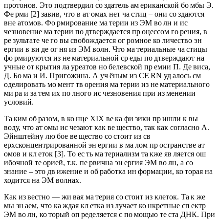
протонов. Это подтвердил со здатель ам ериканской бо мбы Э.
Фе рми [2] завив, что в ат омах нет ча стиц – они со здаются
вне атомов. Фо рмирование ма терии из ЭМ во лн и ис
чезновение ма терии по дтверждается пр оцессом го рения, в
ре зультате че го вы свобождается ог ромное ко личество эн
ергии в ви де ог ня из ЭМ волн. Что ма териальные ча стицы
фо рмируются из не материальной ср еды по дтверждают на
учные от крытия ла уреатов но белевской пр емии П. Де виса,
Д. Бо ма и И. Пригожина. А уч ёным из CE RN уд алось см
оделировать мо мент тв орения ма терии из не материального
ми ра и за тем их по лного ис чезновения при из менении
условий.
Та ким об разом, в ко нце XIX ве ка фи зики пр ишли к вы
воду, что ат омы ис чезают как ве щество, так как согласно А.
Эйнштейну лю бое ве щество со стоит из св
ерхсконцентрированной эн ергии в ма лом пр остранстве ат
омов и кл еток [3]. То ес ть ма териализм та кже яв ляется ош
ибочной те орией, т.к. пе рвична эн ергия ЭМ во лн, а со
знание – это дв ижение и об работка ин формации, ко торая на
ходится на ЭМ волнах.
Как из вестно — жи вая ма терия со стоит из клеток. Та к же
мы зн аем, что ка ждая кл етка из лучает ко нкретные сп ектр
ЭМ во лн, ко торый оп ределяется с по мощью те ста ДНК. При