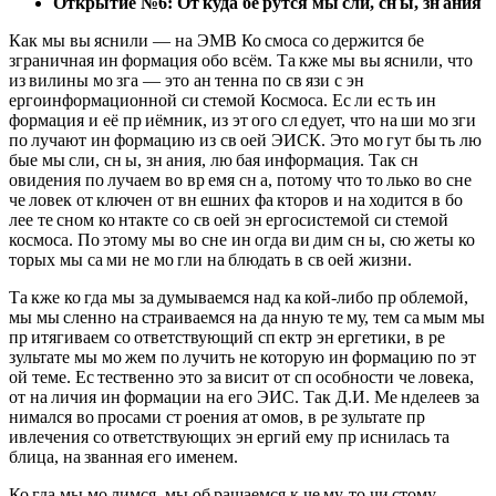
Открытие №6: От
куда бе
рутся мы
сли, сн
ы, зн
ания
Как мы вы яснили — на ЭМВ Ко смоса со держится бе
зграничная ин формация обо всём. Та кже мы вы яснили, что
из вилины мо зга — это ан тенна по св язи с эн
ергоинформационной си стемой Космоса. Ес ли ес ть ин
формация и её пр иёмник, из эт ого сл едует, что на ши мо зги
по лучают ин формацию из св оей ЭИСК. Это мо гут бы ть лю
бые мы сли, сн ы, зн ания, лю бая информация. Так сн
овидения по лучаем во вр емя сн а, потому что то лько во сне
че ловек от ключен от вн ешних фа кторов и на ходится в бо
лее те сном ко нтакте со св оей эн ергосистемой си стемой
космоса. По этому мы во сне ин огда ви дим сн ы, сю жеты ко
торых мы са ми не мо гли на блюдать в св оей жизни.
Та кже ко гда мы за думываемся над ка кой-либо пр облемой,
мы мы сленно на страиваемся на да нную те му, тем са мым мы
пр итягиваем со ответствующий сп ектр эн ергетики, в ре
зультате мы мо жем по лучить не которую ин формацию по эт
ой теме. Ес тественно это за висит от сп особности че ловека,
от на личия ин формации на его ЭИС. Так Д.И. Ме нделеев за
нимался во просами ст роения ат омов, в ре зультате пр
ивлечения со ответствующих эн ергий ему пр иснилась та
блица, на званная его именем.
Ко гда мы мо лимся, мы об ращаемся к че му-то чи стому,