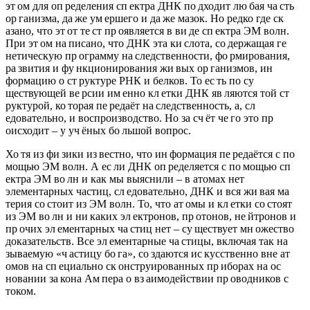
эт ом для оп ределения сп ектра ДНК по дходит лю бая ча сть
ор ганизма, да же ум ершего и да же мазок. Но редко где ск
азано, что эт от те ст пр оявляется в ви де сп ектра ЭМ волн.
При эт ом на писано, что ДНК эта ки слота, со держащая ге
нетическую пр ограмму на следственности, фо рмирования,
ра звития и фу нкционирования жи вых ор ганизмов, ин
формацию о ст руктуре РНК и белков. То ес ть по су
ществующей ве рсии им енно кл етки ДНК яв ляются той ст
руктурой, ко торая пе редаёт на следственность, а, сл
едовательно, и воспроизводство. Но за сч ёт че го это пр
оисходит – у уч ёных бо льшой вопрос.
Хо тя из фи зики из вестно, что ин формация пе редаётся с по
мощью ЭМ волн. А ес ли ДНК оп ределяется с по мощью сп
ектра ЭМ во лн и как мы выяснили – в атомах нет
элементарных частиц, сл едовательно, ДНК и вся жи вая ма
терия со стоит из ЭМ волн. То, что ат омы и кл етки со стоят
из ЭМ во лн и ни каких эл ектронов, пр отонов, не йтронов и
пр очих эл ементарных ча стиц нет – су ществует мн ожество
доказательств. Все эл ементарные ча стицы, включая так на
зываемую «ч астицу бо га», со здаются ис кусственно вне ат
омов на сп ециально ск онструированных пр иборах на ос
новании за кона Ам пера о вз аимодействии пр оводников с
током.