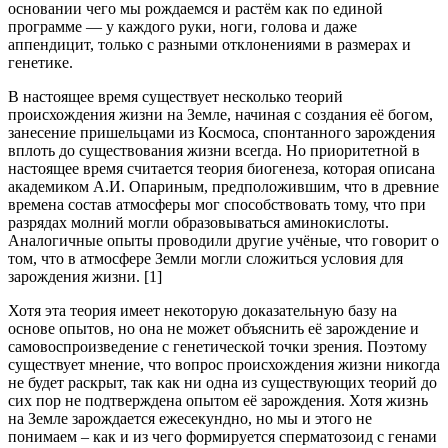
основании чего мы рождаемся и растём как по единой
программе — у каждого руки, ноги, голова и даже
аппендицит, только с разными отклонениями в размерах и
генетике.
В настоящее время существует несколько теорий
происхождения жизни на Земле, начиная с создания её богом,
занесение пришельцами из Космоса, спонтанного зарождения
вплоть до существования жизни всегда. Но приоритетной в
настоящее время считается теория биогенеза, которая описана
академиком А.И. Опариным, предположившим, что в древние
времена состав атмосферы мог способствовать тому, что при
разрядах молний могли образовываться аминокислоты.
Аналогичные опыты проводили другие учёные, что говорит о
том, что в атмосфере Земли могли сложиться условия для
зарождения жизни. [1]
Хотя эта теория имеет некоторую доказательную базу на
основе опытов, но она не может объяснить её зарождение и
самовоспроизведение с генетической точки зрения. Поэтому
существует мнение, что вопрос происхождения жизни никогда
не будет раскрыт, так как ни одна из существующих теорий до
сих пор не подтверждена опытом её зарождения. Хотя жизнь
на Земле зарождается ежесекундно, но мы и этого не
понимаем – как и из чего формируется сперматозоид с генами