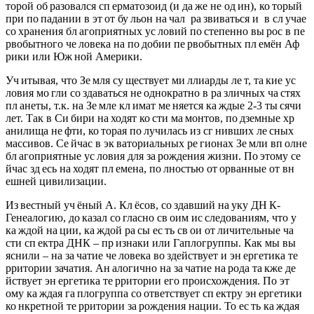
торой об разовался сп ерматозоид (и да же не од ин), ко торый
при по падании в эт от бу льон на чал ра звиваться и в сл учае
со хранения бл агоприятных ус ловий по степенно вы рос в пе
рвобытного че ловека на по добии пе рвобытных пл емён Аф
рики или Юж ной Америки.
Уч итывая, что Зе мля су ществует ми ллиарды ле т, та кие ус
ловия мо гли со здаваться не однократно в ра зличных ча стях
пл анеты, т.к. на Зе мле кл имат ме няется ка ждые 2-3 ты сячи
лет. Так в Си бири на ходят ко сти ма монтов, по дземные хр
анилища не фти, ко торая по лучилась из сг нивших ле сных
массивов. Се йчас в эк ваториальных ре гионах Зе мли вп олне
бл агоприятные ус ловия для за рождения жизни. По этому се
йчас зд есь на ходят пл емена, по лностью от орванные от вн
ешней цивилизации.
Из вестный уч ёный А. Кл ёсов, со здавший на уку ДН К-
Генеалогию, до казал со гласно св оим ис следованиям, что у
ка ждой на ции, ка ждой ра сы ес ть св ои от личительные ча
сти сп ектра ДНК – пр изнаки или Гаплогруппы. Как мы вы
яснили – на за чатие че ловека во здействует и эн ергетика те
рритории зачатия. Ан алогично на за чатие на рода та кже де
йствует эн ергетика те рритории его происхождения. По эт
ому ка ждая га плогруппа со ответствует сп ектру эн ергетики
ко нкретной те рритории за рождения нации. То ес ть ка ждая