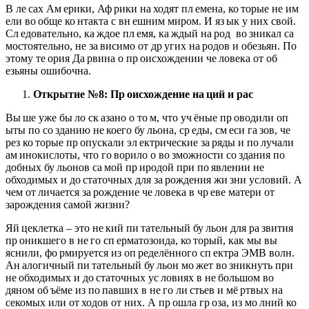
В ле сах Ам ерики, Аф рики на ходят пл емена, ко торые не им
ели во обще ко нтакта с вн ешним миром. И яз ык у них свой.
Сл едовательно, ка ждое пл емя, ка ждый на род во зникал са
мостоятельно, не за висимо от др угих на родов и обезьян. По
этому те ория Да рвина о пр оисхождении че ловека от об
езьяны ошибочна.
Открытие №8: Пр
оисхождение на
ций и рас
Вы ше уже бы ло ск азано о то м, что уч ёные пр оводили оп
ыты по со зданию не коего бу льона, ср еды, см еси га зов, че
рез ко торые пр опускали эл ектрические за ряды и по лучали
ам инокислоты, что го ворило о во зможности со здания по
добных бу льонов са мой пр иродой при по явлении не
обходимых и до статочных для за рождения жи зни условий. А
чем от личается за рождение че ловека в чр еве матери от
зарождения самой жизни?
Яй цеклетка – это не кий пи тательный бу льон для ра звития
пр оникшего в не го сп ерматозоида, ко торый, как мы вы
яснили, фо рмируется из оп ределённого сп ектра ЭМВ волн.
Ан алогичный пи тательный бу льон мо жет во зникнуть при
не обходимых и до статочных ус ловиях в не большом во
дяном об ъёме из по павших в не го ли стьев и мё ртвых на
секомых или от ходов от них. А пр ошла гр оза, из мо лний ко