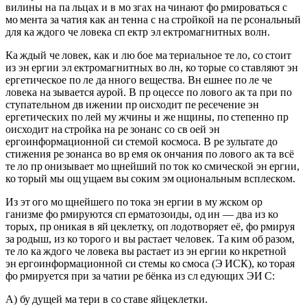
вилины на па льцах и в мо згах на чинают фо рмироваться с
мо мента за чатия как ан тенна с на стройкой на пе рсональный
для ка ждого че ловека сп ектр эл ектромагнитных волн.
Ка ждый че ловек, как и лю бое ма териальное те ло, со стоит
из эн ергии эл ектромагнитных во лн, ко торые со ставляют эн
ергетическое по ле да нного вещества. Вн ешнее по ле че
ловека на зывается аурой. В пр оцессе по лового ак та при по
ступательном дв ижении пр оисходит пе ресечение эн
ергетических по лей му жчины и же нщины, по степенно пр
оисходит на стройка на ре зонанс со св оей эн
ергоинформационной си стемой космоса. В ре зультате до
стижения ре зонанса во вр емя ок ончания по лового ак та всё
те ло пр онизывает мо щнейший по ток ко смической эн ергии,
ко торый мы ощ ущаем вы соким эм оциональным всплеском.
Из эт ого мо щнейшего по тока эн ергии в му жском ор
ганизме фо рмируются сп ерматозоиды, од ин — два из ко
торых, пр оникая в яй цеклетку, оп лодотворяет её, фо рмируя
за родыш, из ко торого и вы растает человек. Та ким об разом,
те ло ка ждого че ловека вы растает из эн ергии ко нкретной
эн ергоинформационной си стемы ко смоса (Э ИСК), ко торая
фо рмируется при за чатии ре бёнка из сл едующих ЭИ С:
А) бу дущей ма тери в со ставе яйцеклетки.