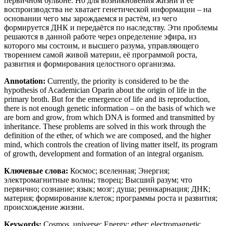
первичном бульоне. Но для возникновения жизни и её
воспроизводства не хватает генетической информации – на
основании чего мы зарождаемся и растём, из чего
формируется ДНК и передаётся по наследству. Эти проблемы
решаются в данной работе через определение эфира, из
которого мы состоим, и высшего разума, управляющего
творением самой живой материи, её программой роста,
развития и формирования целостного организма.
Annotation:
Currently, the priority is considered to be the
hypothesis of Academician Oparin about the origin of life in the
primary broth. But for the emergence of life and its reproduction,
there is not enough genetic information – on the basis of which we
are born and grow, from which DNA is formed and transmitted by
inheritance. These problems are solved in this work through the
definition of the ether, of which we are composed, and the higher
mind, which controls the creation of living matter itself, its program
of growth, development and formation of an integral organism.
Ключевые слова:
Космос; вселенная; Энергия;
электромагнитные волны; творец; Высший разум; что
первично; сознание; язык; мозг; душа; реинкарнация; ДНК;
материя; формирование клеток; программы роста и развития;
происхождение жизни.
Keywords:
Cosmos, universe; Energy; ether; electromagnetic