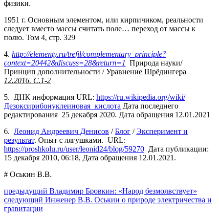
физики.
1951 г. Основным элементом, или кирпичиком, реальности
следует вместо массы считать поле… переход от массы к
полю. Том 4, стр. 329
4.
http://elementy.ru/trefil/complementary_principle?
context=20442&discuss=28&return=1
Природа науки/
Принцип дополнительности / Уравнение Шрёдингера
12.2016. С.1-2
5. ДНК информация URL:
https://ru.wikipedia.org/wiki/
Дезоксирибонуклеиновая_кислота
Дата последнего
редактирования 25 декабря 2020. Дата обращения 12.01.2021
6.
Леонид Андреевич Денисов
/
Блог
/
Эксперимент и
результат
. Опыт с лягушками. URL:
https://proshkolu.ru/user/leonid24/blog/59270
Дата публикации:
15 декабря 2010, 06:18, Дата обращения 12.01.2021.
# Оськин В.В.
Навигация
Предыдущий
предыдущий
Владимир Бровкин: «Народ безмолвствует»
Следующее
пост:
следующий
Инженер В.В. Оськин о природе электричества и
по
сообщение:
гравитации
записям