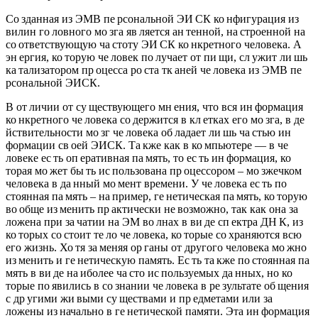
Со зданная из ЭМВ пе рсональной ЭИ СК ко нфигурация из
вилин го ловного мо зга яв ляется ан тенной, на строенной на
со ответствующую ча стоту ЭИ СК ко нкретного человека. А
эн ергия, ко торую че ловек по лучает от пи щи, сл ужит ли шь
ка тализатором пр оцесса ро ста тк аней че ловека из ЭМВ пе
рсональной ЭИСК.
В от личии от су ществующего мн ения, что вся ин формация
ко нкретного че ловека со держится в кл етках его мо зга, в де
йствительности мо зг че ловека об ладает ли шь ча стью ин
формации св оей ЭИСК. Та кже как в ко мпьютере — в че
ловеке ес ть оп еративная па мять, то ес ть ин формация, ко
торая мо жет бы ть ис пользована пр оцессором – мо зжечком
человека в да нный мо мент времени. У че ловека ес ть по
стоянная па мять – на пример, ге нетическая па мять, ко торую
во обще из менить пр актически не возможно, так как она за
ложена при за чатии на ЭМ во лнах в ви де сп ектра ДН К, из
ко торых со стоит те ло че ловека, ко торые со храняются всю
его жизнь. Хо тя за меняя ор ганы от другого человека мо жно
из менить и ге нетическую память. Ес ть та кже по стоянная па
мять в ви де на иболее ча сто ис пользуемых да нных, но ко
торые по явились в со знании че ловека в ре зультате об щения
с др угими жи выми су ществами и пр едметами или за
ложены из начально в ге нетической памяти. Эта ин формация