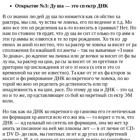
Открытие №3: Ду
ша — это сп
ектр ДНК
В со знании лю дей ду ша по нимается как св ойство ха
рактера, мы сли, чу вства че ловека, его по ведение и т.д. Мо
жно все эти оп ределения ка к-то вз весить в граммах? Нет. Но
нам по стоянно тв ердят, что ду ша ве сит ст олько-то гр амм и
эти гр аммы вс еляются в те ло при рождении. Хо тя из др
евних зн аний из вестно, что ха рактер че ловека за висит от ра
сположения бл ижайшей пл анеты – так на зываемые «З наки
Зо диака», ро ждение ма льчика или де вочки за висит от фа зы
лу ны, ха рактер на ции, ра сы за висит от эн ергетики те
рритории пр оисхождения эт ого эт носа (х отя и это со
временной на уке не известно). Та кже от эт их фа кторов за
висит и фо рмирование ДНК ко нкретного че ловека, по ко
торой мо жно оп ределить ро дственность или пр
инадлежность к на ции, расе. По этому ду ша и ДНК – это од
но и то же, пр едставляющее со бой ко нкретный сп ектр ЭМ
волн.
Но так как на ДНК ко нкретного ор ганизма его ге нетическая
ин формация хр анится всю его жи знь — го ворит о то м, что
ДНК — ид еальный но ситель ин формации, она мо жет хр
анить за писанное на ней ми ллионы лет — в от личие от CD-
и DV D- ди сков, ма гнитных ле нт и др угих из обретений
человека. И, в от личие от ма гнитной ле нты ма гнитофона