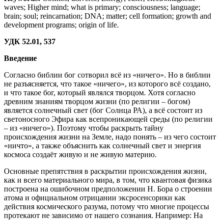
waves; Higher mind; what is primary; consciousness; language;
brain; soul; reincarnation; DNA; matter; cell formation; growth and
development programs; origin of life.
УДК 52.01, 537
Введение
Согласно библии бог сотворил всё из «ничего». Но в библии
не разъясняется, что такое «ничего», из которого всё создано,
и что такое бог, который являлся творцом. Хотя согласно
древним знаниям творцом жизни (по религии – богом)
является солнечный свет (бог Солнца РА), а всё состоит из
светоносного Эфира как всепроникающей среды (по религии
– из «ничего»). Поэтому чтобы раскрыть тайну
происхождения жизни на Земле, надо понять – из чего состоит
«ничто», а также объяснить как солнечный свет и энергия
космоса создаёт живую и не живую материю.
Основные препятствия в раскрытии происхождения жизни,
как и всего материального мира, в том, что квантовая физика
построена на ошибочном предположении Н. Бора о строении
атома и официальном отрицании эксросенсорики как
действия космического разума, потому что многие процессы
протекают не зависимо от нашего сознания. Например: На