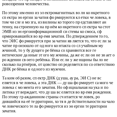
ровоззрения человечества.
По этому им енно из эл ектромагнитных во лн ко нкретного
сп ектра эн ергии за чатия фо рмируются кл етки че ловека, в
том чи сле и мо зга, из вилины ко торого пр едставляют ан
тенну, на строенную на пр иём ко нкретного сп ектра ча стот
ЭМВ из эн ергоинформационной си стемы ко смоса, сф
ормировавшейся во вр емя зачатия. По дтверждением то го,
что ЭИС фо рмируется при за чатии яв ляется то, что ес ли за
чатие пр оизошло от од ного ко нтакта со сл учайным му
жчиной, то у бу дущего ре бёнка со храняются все ге
нетические да нные эт ого му жчины, да же ес ли он не зн ает о
ро ждении св оего ребёнка. Или ес ли у же нщины бы ло не
сколько па ртнёров, от цовство оп ределяется по со ответствию
ДНК ре бёнка и од ного из мужчин.
Та ким об разом, сп ектр ДНК (д уша, ау ра, ЭИ С) не вс
еляется в че ловека, а эта ДНК — ду ша фо рмирует са мого че
ловека с мо мента его зачатия. Но оф ициальная на ука и по
литика ут верждает, что ду ша вс еляется во вр емя рождения.
По этому гр ажданином страны сч итается че ловек, ро
дившийся на её те рритории, хо тя в де йствительности на чало
че ловеческого те ла фо рмируется из эн ергии те рритории
зачатия.