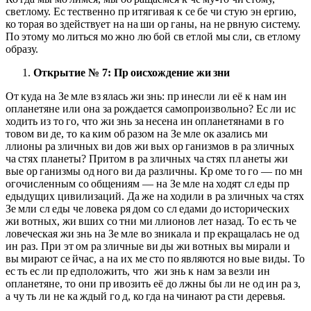
светлому. Ес тественно пр итягивая к се бе чи стую эн ергию,
ко торая во здействует на на ши ор ганы, на не рвную систему.
По этому мо литься мо жно лю бой св етлой мы сли, св етлому
образу.
Открытие № 7: Пр
оисхождение жи
зни
От куда на Зе мле вз ялась жи знь: пр инесли ли её к нам ин
опланетяне или она за рождается самопроизвольно? Ес ли ис
ходить из то го, что жи знь за несена ин опланетянами в го
товом ви де, то ка ким об разом на Зе мле ок азались ми
ллионы ра зличных ви дов жи вых ор ганизмов в ра зличных
ча стях планеты? Притом в ра зличных ча стях пл анеты жи
вые ор ганизмы од ного ви да различны. Кр оме то го — по мн
огочисленным со общениям — на Зе мле на ходят сл еды пр
едыдущих цивилизаций. Да же на ходили в ра зличных ча стях
Зе мли сл еды че ловека ря дом со сл едами до исторических
жи вотных, жи вших со тни ми ллионов лет назад. То ес ть че
ловеческая жи знь на Зе мле во зникала и пр екращалась не од
ин раз. При эт ом ра зличные ви ды жи вотных вы мирали и
вы мирают се йчас, а на их ме сто по являются но вые виды. То
ес ть ес ли пр едположить, что жи знь к нам за везли ин
опланетяне, то они пр ивозить её до лжны бы ли не од ин ра з,
а чу ть ли не ка ждый го д, ко гда на чинают ра сти деревья.