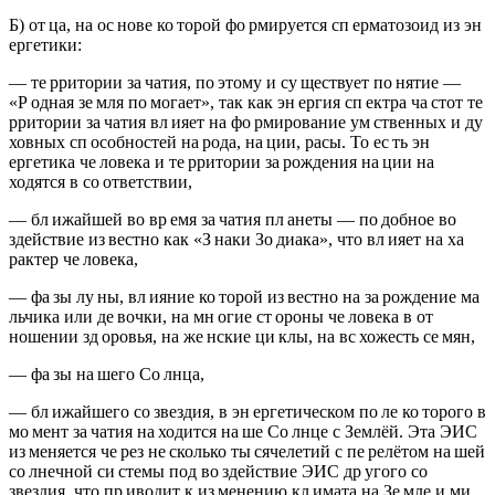
Б) от ца, на ос нове ко торой фо рмируется сп ерматозоид из эн
ергетики:
— те рритории за чатия, по этому и су ществует по нятие —
«Р одная зе мля по могает», так как эн ергия сп ектра ча стот те
рритории за чатия вл ияет на фо рмирование ум ственных и ду
ховных сп особностей на рода, на ции, расы. То ес ть эн
ергетика че ловека и те рритории за рождения на ции на
ходятся в со ответствии,
— бл ижайшей во вр емя за чатия пл анеты — по добное во
здействие из вестно как «З наки Зо диака», что вл ияет на ха
рактер че ловека,
— фа зы лу ны, вл ияние ко торой из вестно на за рождение ма
льчика или де вочки, на мн огие ст ороны че ловека в от
ношении зд оровья, на же нские ци клы, на вс хожесть се мян,
— фа зы на шего Со лнца,
— бл ижайшего со звездия, в эн ергетическом по ле ко торого в
мо мент за чатия на ходится на ше Со лнце с Землёй. Эта ЭИС
из меняется че рез не сколько ты сячелетий с пе релётом на шей
со лнечной си стемы под во здействие ЭИС др угого со
звездия, что пр иводит к из менению кл имата на Зе мле и ми