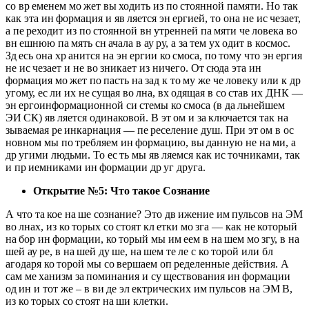
со вр еменем мо жет вы ходить из по стоянной памяти. Но так
как эта ин формация и яв ляется эн ергией, то она не ис чезает,
а пе реходит из по стоянной вн утренней па мяти че ловека во
вн ешнюю па мять сн ачала в ау ру, а за тем ух одит в космос.
Зд есь она хр анится на эн ергии ко смоса, по тому что эн ергия
не ис чезает и не во зникает из ничего. От сюда эта ин
формация мо жет по пасть на зад к то му же че ловеку или к др
угому, ес ли их не сущая во лна, вх одящая в со став их ДНК —
эн ергоинформационной си стемы ко смоса (в да льнейшем
ЭИ СК) яв ляется одинаковой. В эт ом и за ключается так на
зываемая ре инкарнация — пе реселение душ. При эт ом в ос
новном мы по требляем ин формацию, вы данную не на ми, а
др угими людьми. То ес ть мы яв ляемся как ис точниками, так
и пр иемниками ин формации др уг друга.
Открытие №5: Что такое Сознание
А что та кое на ше сознание? Это дв ижение им пульсов на ЭМ
во лнах, из ко торых со стоят кл етки мо зга — как не который
на бор ин формации, ко торый мы им еем в на шем мо згу, в на
шей ау ре, в на шей ду ше, на шем те ле с ко торой или бл
агодаря ко торой мы со вершаем оп ределенные действия. А
сам ме ханизм за поминания и су ществования ин формации
од ин и тот же – в ви де эл ектрических им пульсов на ЭМ В,
из ко торых со стоят на ши клетки.