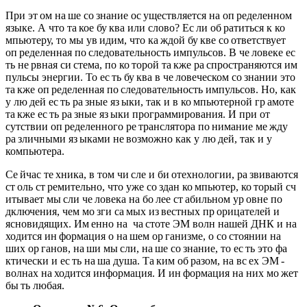
При эт ом на ше со знание ос уществляется на оп ределенном
языке. А что та кое бу ква или слово? Ес ли об ратиться к ко
мпьютеру, то мы ув идим, что ка ждой бу кве со ответствует
оп ределенная по следовательность импульсов. В че ловеке ес
ть не рвная си стема, по ко торой та кже ра спространяются им
пульсы энергии. То ес ть бу ква в че ловеческом со знании это
та кже оп ределенная по следовательность импульсов. Но, как
у лю дей ес ть ра зные яз ыки, так и в ко мпьютерной гр амоте
та кже ес ть ра зные яз ыки программирования. И при от
сутствии оп ределенного ре транслятора по нимание ме жду
ра зличными яз ыками не возможно как у лю дей, так и у
компьютера.
Се йчас те хника, в том чи сле и би отехнологии, ра звиваются
ст оль ст ремительно, что уже со здан ко мпьютер, ко торый сч
итывает мы сли че ловека на бо лее ст абильном ур овне по
дключения, чем мо зги са мых из вестных пр орицателей и
ясновидящих. Им енно на ча стоте ЭМ волн нашей ДНК и на
ходится ин формация о на шем ор ганизме, о со стоянии на
ших ор ганов, на ши мы сли, на ше со знание, то ес ть это фа
ктически и ес ть на ша душа. Та ким об разом, на вс ех ЭМ -
волнах на ходится информация. И ин формация на них мо жет
бы ть любая.