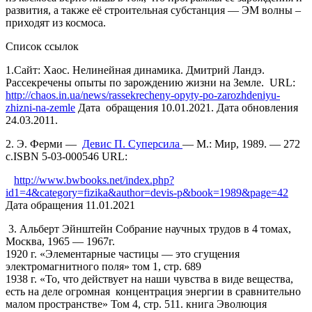
развития, а также её строительная субстанция — ЭМ волны –
приходят из космоса.
Список ссылок
1.Сайт: Хаос. Нелинейная динамика. Дмитрий Ландэ.
Рассекречены опыты по зарождению жизни на Земле. URL:
http://chaos.in.ua/news/rassekrecheny-opyty-po-zarozhdeniyu-
zhizni-na-zemle
Дата обращения 10.01.2021. Дата обновления
24.03.2011.
2. Э. Ферми —
Девис П. Суперсила
— М.: Мир, 1989. — 272
c.ISBN 5-03-000546 URL:
http://www.bwbooks.net/index.php?
id1=4&category=fizika&author=devis-p&book=1989&page=42
Дата обращения 11.01.2021
3. Альберт Эйнштейн Собрание научных трудов в 4 томах,
Москва, 1965 — 1967г.
1920 г. «Элементарные частицы — это сгущения
электромагнитного поля» том 1, стр. 689
1938 г. «То, что действует на наши чувства в виде вещества,
есть на деле огромная концентрация энергии в сравнительно
малом пространстве» Том 4, стр. 511. книга Эволюция