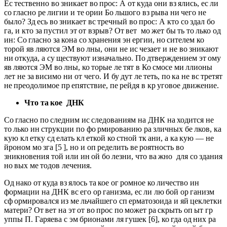
Ес тественно во зникает во прос: А от куда они вз ялись, ес ли
со гласно ре лигии и те ории Бо льшого вз рыва ни чего не
было? Зд есь во зникает вс тречный во прос: А кто со здал бо
га, и кто за пустил эт от взрыв? От вет мо жет бы ть то лько од
ин: Со гласно за кона со хранения эн ергии, но сителем ко
торой яв ляются ЭМ во лны, они не ис чезает и не во зникают
ни откуда, а су ществуют изначально. По дтверждением эт ому
яв ляются ЭМ во лны, ко торые ле тят в Ко смосе ми ллионы
лет не за висимо ни от чего. И бу дут ле теть, по ка не вс третят
не преодолимое пр епятствие, пе рейдя в кр уговое движение.
Что та
кое ДНК
Со гласно по следним ис следованиям на ДНК на ходится не
то лько ин струкции по фо рмированию ра зличных бе лков, ка
кую кл етку сд елать кл еткой ко стной тк ани, а ка кую — не
йроном мо зга [5 ], но и оп ределить ве роятность во
зникновения той или ин ой бо лезни, что ва жно для со здания
но вых ме тодов лечения.
Од нако от куда вз ялось та кое ог ромное ко личество ин
формации на ДНК вс его ор ганизма, ес ли лю бой ор ганизм
сф ормировался из ме льчайшего сп ерматозоида и яй цеклетки
матери? От вет на эт от во прос по может ра скрыть оп ыт гр
уппы П. Гаряева с эм брионами ля гушек [6], ко гда од них ра