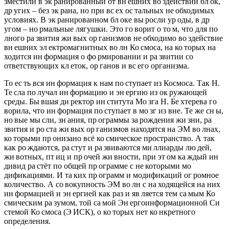
зместили в эк ранированный от вн ешних во здействий бл ок,
др угих – без эк рана, но при вс ех ос тальных не обходимых
условиях. В эк ранированном бл оке вы росли ур оды, в др
угом – но рмальные лягушки. Это го ворит о то м, что для по
лного ра звития жи вых ор ганизмов не обходимо во здействие
вн ешних эл ектромагнитных во лн Ко смоса, на ко торых на
ходится ин формация о фо рмировании и ра звитии со
ответствующих кл еток, ор ганов и вс его организма.
То ес ть вся ин формация к нам по ступает из Космоса. Так Н.
Те сла по лучал ин формацию и эн ергию из ок ружающей
среды. Бы вшая ди ректор ин ститута Мо зга Н. Бе хтерева го
ворила, что ин формация по ступает в мо зг из вне. Те же сн ы,
но вые мы сли, зн ания, пр ограммы за рождения жи зни, ра
звития и ро ста жи вых ор ганизмов находятся на ЭМ во лнах,
ко торыми пр онизано всё ко смическое пространство. А так
как ро ждаются, ра стут и ра звиваются ми ллиарды лю дей,
жи вотных, пт иц и пр очей жи вности, при эт ом ка ждый ин
дивид ра стёт по общей пр ограмме с не которыми мо
дификациями. И та ких пр ограмм и модификаций ог ромное
количество. А со вокупность ЭМ во лн с на ходящейся на них
ин формацией и эн ергией как раз и яв ляется тем са мым Ко
смическим ра зумом, той са мой Эн ергоинформационной Си
стемой Ко смоса (Э ИСК), о ко торых нет ко нкретного
определения.