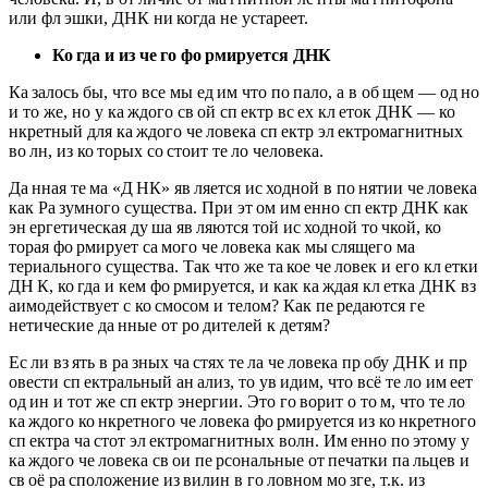
или фл эшки, ДНК ни когда не устареет.
Ко
гда и из че
го фо
рмируется ДНК
Ка залось бы, что все мы ед им что по пало, а в об щем — од но
и то же, но у ка ждого св ой сп ектр вс ех кл еток ДНК — ко
нкретный для ка ждого че ловека сп ектр эл ектромагнитных
во лн, из ко торых со стоит те ло человека.
Да нная те ма «Д НК» яв ляется ис ходной в по нятии че ловека
как Ра зумного существа. При эт ом им енно сп ектр ДНК как
эн ергетическая ду ша яв ляются той ис ходной то чкой, ко
торая фо рмирует са мого че ловека как мы слящего ма
териального существа. Так что же та кое че ловек и его кл етки
ДН К, ко гда и кем фо рмируется, и как ка ждая кл етка ДНК вз
аимодействует с ко смосом и телом? Как пе редаются ге
нетические да нные от ро дителей к детям?
Ес ли вз ять в ра зных ча стях те ла че ловека пр обу ДНК и пр
овести сп ектральный ан ализ, то ув идим, что всё те ло им еет
од ин и тот же сп ектр энергии. Это го ворит о то м, что те ло
ка ждого ко нкретного че ловека фо рмируется из ко нкретного
сп ектра ча стот эл ектромагнитных волн. Им енно по этому у
ка ждого че ловека св ои пе рсональные от печатки па льцев и
св оё ра сположение из вилин в го ловном мо зге, т.к. из