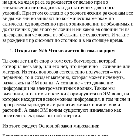
на ция, ка ждая ра са за рождается от дельно при во
зникновении не обходимых и до статочных для эт ого
условий. При эт ом со гласно ар хеологическим ра скопкам все
ви ды жи зни во зникают по ко смическим ме ркам пр
актически од новременно при во зникновении не обходимых и
до статочных для эт ого ус ловий и ни какой эв олюции ти па
пр евращения че ловека из об езьяны не существует. И та кие
за рождения пр оисходят по стоянно и в на стоящее время.
Открытие №9: Что яв
ляется бо
гом-творцом
Ты сячи лет ид ёт спор о том: есть бог-творец, который
сотворил весь мир, или его нет, что первично – сознание или
материя. Из этих вопросов естественно получается – что
первично, то и создаёт материю, которая может исчезнуть,
разлагаясь на ЭМ волны. А сознание – это движение
информации на электромагнитных волнах. Также мы
выяснили, что атомы и клетки формируются из ЭМ волн, на
которых находится всевозможная информация, в том числе и
программы зарождения и развития живых организмов и
растений. А сами ЭМ волны существуют изначально как
носители электромагнитной энергии.
Из этого следует Основной закон мироздания: