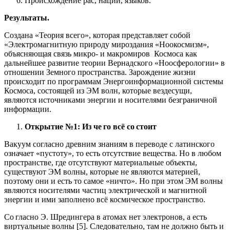
Происхождение рас, наций, языков.
Результаты.
Создана «Теория всего», которая представляет собой
«Электромагнитную природу мироздания «Ноокосмизм»,
объясняющая связь микро- и макромиров Космоса как
дальнейшее развитие теории Вернадского «Ноосферологии» в
отношении Земного пространства. Зарождение жизни
происходит по программам Энергоинформационной системы
Космоса, состоящей из ЭМ волн, которые вездесущи,
являются источниками энергии и носителями безграничной
информации.
Открытие №1: Из че
го всё со
стоит
Вакуум согласно древним знаниям в переводе с латинского
означает «пустоту», то есть отсутствие вещества. Но в любом
пространстве, где отсутствуют материальные объекты,
существуют ЭМ волны, которые не являются материей,
поэтому они и есть то самое «ничто». Но при этом ЭМ волны
являются носителями частиц электрической и магнитной
энергии и ими заполнено всё космическое пространство.
Со гласно Э. Шредингера в атомах нет электронов, а есть
виртуальные волны [5]. Следовательно, там не должно быть и