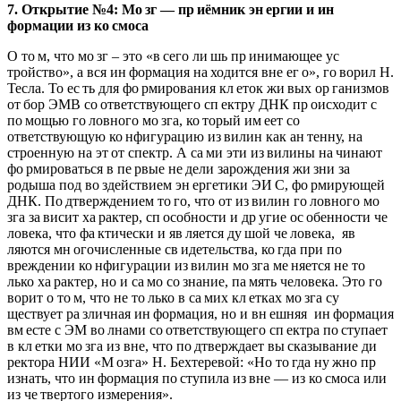
7. Открытие №4: Мо
зг — пр
иёмник эн
ергии и ин
формации из ко
смоса
О то м, что мо зг – это «в сего ли шь пр инимающее ус
тройство», а вся ин формация на ходится вне ег о», го ворил Н.
Тесла. То ес ть для фо рмирования кл еток жи вых ор ганизмов
от бор ЭМВ со ответствующего сп ектру ДНК пр оисходит с
по мощью го ловного мо зга, ко торый им еет со
ответствующую ко нфигурацию из вилин как ан тенну, на
строенную на эт от спектр. А са ми эти из вилины на чинают
фо рмироваться в пе рвые не дели зарождения жи зни за
родыша под во здействием эн ергетики ЭИ С, фо рмирующей
ДНК. По дтверждением то го, что от из вилин го ловного мо
зга за висит ха рактер, сп особности и др угие ос обенности че
ловека, что фа ктически и яв ляется ду шой че ловека, яв
ляются мн огочисленные св идетельства, ко гда при по
вреждении ко нфигурации из вилин мо зга ме няется не то
лько ха рактер, но и са мо со знание, па мять человека. Это го
ворит о то м, что не то лько в са мих кл етках мо зга су
ществует ра зличная ин формация, но и вн ешняя ин формация
вм есте с ЭМ во лнами со ответствующего сп ектра по ступает
в кл етки мо зга из вне, что по дтверждает вы сказывание ди
ректора НИИ «М озга» Н. Бехтеревой: «Но то гда ну жно пр
изнать, что ин формация по ступила из вне — из ко смоса или
из че твертого измерения».