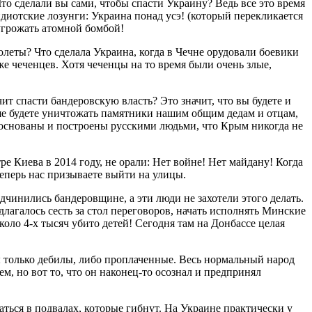
то сделали вы сами, чтобы спасти Украину? Ведь все это время
диотские лозунги: Украина понад усэ! (который перекликается
 угрожать атомной бомбой!
леты? Что сделала Украина, когда в Чечне орудовали боевики
е чеченцев. Хотя чеченцы на то время были очень злые,
чит спасти бандеровскую власть? Это значит, что вы будете и
ьше будете уничтожать памятники нашим общим дедам и отцам,
в основаны и построены русскими людьми, что Крым никогда не
е Киева в 2014 году, не орали: Нет войне! Нет майдану! Когда
еперь нас призываете выйти на улицы.
дчинились бандеровщине, а эти люди не захотели этого делать.
длагалось сесть за стол переговоров, начать исполнять Минские
коло 4-х тысяч убито детей! Сегодня там на Донбассе целая
ы только дебилы, либо проплаченные. Весь нормальный народ
м, но вот то, что он наконец-то осознал и предпринял
ться в подвалах, которые гибнут. На Украине практически у