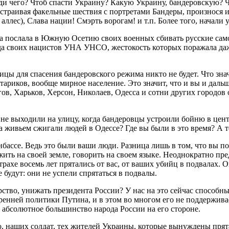
ди чего? Чтоб спасти Украину? Какую Украину, бандеровскую? Ч
устраивая факельные шествия с портретами Бандеры, произнося и
лес), Слава нации! Смэрть ворогам! и т.п. Более того, начали
на послала в Южную Осетию своих военных сбивать русские само
уда своих нацистов УНА УНСО, жестокость которых поражала даж
лицы для спасения бандеровского режима никто не будет. Что зна
тариков, вообще мирное население. Это значит, что и вы и дал
гов, Харьков, Херсон, Николаев, Одесса и сотни других городо
не выходили на улицу, когда бандеровцы устроили бойню в центр
 живьем сжигали людей в Одессе? Где вы были в это время? А т
нбассе. Ведь это были ваши люди. Разница лишь в том, что вы по
жить на своей земле, говорить на своем языке. Неоднократно пре
рахе восемь лет прятались от вас, от ваших убийц в подвалах. О
е будут: они не успели спрятаться в подвалы.
ство, унижать президента России? У нас на это сейчас способн
тренней политики Путина, и в этом во многом его не поддерживае
абсолютное большинство народа России на его стороне.
о, наших солдат, тех жителей Украины, которые вынуждены прята