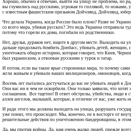
Хорошо, обычно я отвечаю, выйти на улицу не проблема, но ра
вы глумились над русскими, угрожая то гиллякой, то ножами, 
с известным фашистским призывом Дойчлянд, Дойчлянд, юбер ал
Что делала Украина, когда России было плохо? Разве не Украи
со всего мира, убивая русских? Это ведь Украина отправила т
потому что горели их дома, погибали их родственники.
Нет, друзья, дураков нет, ищите в другом месте. Выходить на у
дальше продолжать бомбить Донбасс, убивать детей, женщин, с
уничтожать общую историю, которая говорит, что Киев, Черни
был украинским, а отвоеван русскими у турок и татар.
И потом, если вы такие ярые сторонники мира, то почему сами 
жгли живьем и убивали ваших милиционеров, омоновцев, когда
Восемь лет пытались достучаться до вас не убивать людей в До
Они вас ни в чем не оскорбили. Они только заявили, что хотят 
соглашения. Все тщетно! В ответ обстрелы, убийства, люди в ст
аллея ангелов, малышей, которые, в отличие от вас, уже жить н
И ради этого мы должны выходить на улицы, разрушать государ
уже понял, что происходит. Мы, конечно, не в восторге от вну
решительные действия по уничтожению бандеровщины, в этом 
Да, мы против войны. Да, нам очень жалко людей, прежде всег