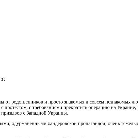
УСО
ы от родственников и просто знакомых и совсем незнакомых люд
 с протестом, с требованиями прекратить операцию на Украине,
 призывов с Западной Украины.
одыми, одурманенными бандеровской пропагандой, очень тяжелые