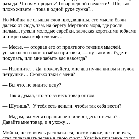
раза да! Что вам продать? Товар первой свежести!.. Шо, так
плохо живете – тока в одной руке сумка?..
Но Мойша не слышал слов продавщицы, его мысли были
далеко от сюда, там, на берегу Мертвого моря, где росли
пальмы, гуляли молодые еврейки, завлекая короткими юбками
и открытыми кофточками…
— Месье, — оторвав его от приятного течения мыслей,
услышал он голос хозяйки прилавка, — ну, таки вы будете
покупать, или мне забыть вас навсегда?
— Извините… Да, пожалуйста, мне два пучка кинзы и пучок
петрушки… Сколько таки с меня?
— Вы что, не видите цену?
— Так я думал, что это за весь товар оптом.
— Шутишь?.. У тебя есть деньги, чтобы так себя вести?
— Мадам, вы меня спрашиваете или я здесь отвечаю?..
Давайте мне товар, и я ухожу…
Мойша, не торопясь расплатился, потом также, не торопясь,
стал складывать зелень в свою сумку. Хозяйка прилавка долго