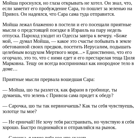
Мойша проснулся, но глаза открывать не хотел. Он знал, что,
если заметит его пробуждение Сара, то пошлет за зеленью на
Привоз. Он надеялся, что Сара сама туда отправится.
Мойша лежал блаженно в постели и его посещали приятные
мысли о предстоящей поездке в Израиль на пару недель
отпуска. Пароход уходит из Одессы завтра к вечеру. «Боже
мой, — думал Мойша, — какое это счастье побывать в земле
обетованной своих предков, посетить Иерусалим, подышать
целебным воздухом Мертвого моря…» Единственно, что его
огорчало, это то, что с ними едет и его престарелая теща Циля
Марковна. Тещу он всегда воспринимал как инородное тело в
доме…
Приятные мысли прервала вошедшая Сара:
— Мойша, шо ты разлегся, как фараон в гробнице, ты
думаешь, что зелень с Привоза сама придет к обеду?
— Сарочка, шо ты так нервничаешь? Как ты себя чувствуешь,
золотце ты мое?
— Не ерничай! Не хочу тебя расстраивать, но чувствую я себя
хорошо. Быстро поднимайся и отправляйся на рынок.
— Сарочка, я имею тебе кое-что сказать…