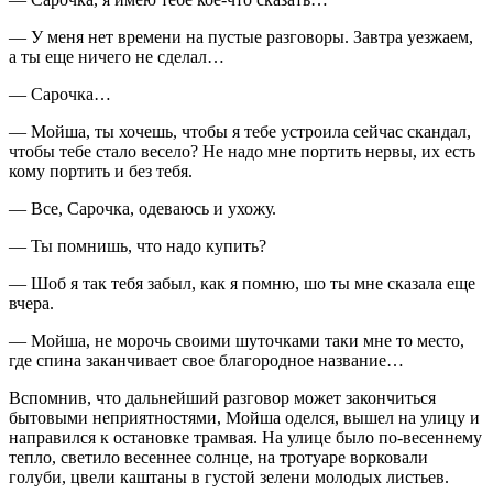
— У меня нет времени на пустые разговоры. Завтра уезжаем,
а ты еще ничего не сделал…
— Сарочка…
— Мойша, ты хочешь, чтобы я тебе устроила сейчас скандал,
чтобы тебе стало весело? Не надо мне портить нервы, их есть
кому портить и без тебя.
— Все, Сарочка, одеваюсь и ухожу.
— Ты помнишь, что надо купить?
— Шоб я так тебя забыл, как я помню, шо ты мне сказала еще
вчера.
— Мойша, не морочь своими шуточками таки мне то место,
где спина заканчивает свое благородное название…
Вспомнив, что дальнейший разговор может закончиться
бытовыми неприятностями, Мойша оделся, вышел на улицу и
направился к остановке трамвая. На улице было по-весеннему
тепло, светило весеннее солнце, на тротуаре ворковали
голуби, цвели каштаны в густой зелени молодых листьев.