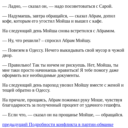
— Ладно, — сказал он, — надо посоветоваться с Сарой.
— Надумаешь, завтра обращайся, — сказал Абрам, допил
кофе, которым его угостил Мойша и вышел с кафе.
На следующий день Мойша снова встретился с Абрамом.
— Ну, что решили? – спросил Абрам Мойшу.
— Повезем в Одессу. Нечего выкидывать свой мусор в чужой
двор.
— Правильно! Так ты ничем не рискуешь. Нет, Мойша, ты
мне таки просто начинаешь нравиться! Я тебе помогу даже
оформить все необходимые документы.
На следующий день пароход увозил Мойшу вместе с женой и
тещей обратно в Одессу.
На причале, прощаясь, Абрам пожимал руку Моше, чувствуя
благодарность за полученный процент от удачного гешефта.
— Если что, — сказал он на прощанье Мойше, — обращайся.
Навигация
Предыдущий
предыдущий
Подробности конфликта в партии-обманке