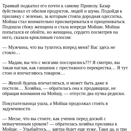
Трамвай подкатил его почти к самому Привозу. Базар
буйствовал от обилия продуктов, людей и шума. Подойдя к
прилавку с зеленью, за которым стояла дородная одесситка,
Мойша стал внимательно присматриваться и прицениваться.
Подошла сбоку женщина и стала впереди Мойши. Мойша
попытался ее обойти, но женщина, сердито посмотрев на
него, сказала крикливым голосом:
— Мужчина, что вы тулитесь вперед меня? Вас здесь не
стояло…
— Мадам, вы что с мозгами поссорились??? Я смотрю, вы
такая наглая, как гаишник с престижного перекрестка… Я тут
стою и впечатляюсь товаром…
— Женой будешь впечатляться, и может быть даже в
постели… Хозяйка, — обратилась она к продавщице, не
обращая внимания на Мойшу, — отпусти два пучка редиски.
Покупательница ушла, а Мойша продолжал стоять в
задумчивости.
— Месье, что вы стоите, как ученик перед доской с
невыученным уроком? — обратилась хозяйка прилавка к
Мойше. – Улыбайтесь… завтра будет еще хуже. Таки да, и три