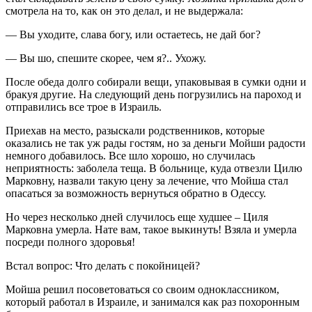
смотрела на то, как он это делал, и не выдержала:
— Вы уходите, слава богу, или остаетесь, не дай бог?
— Вы шо, спешите скорее, чем я?.. Ухожу.
После обеда долго собирали вещи, упаковывая в сумки одни и
бракуя другие. На следующий день погрузились на пароход и
отправились все трое в Израиль.
Приехав на место, разыскали родственников, которые
оказались не так уж рады гостям, но за деньги Мойши радости
немного добавилось. Все шло хорошо, но случилась
неприятность: заболела теща. В больнице, куда отвезли Цилю
Марковну, назвали такую цену за лечение, что Мойша стал
опасаться за возможность вернуться обратно в Одессу.
Но через несколько дней случилось еще худшее – Циля
Марковна умерла. Нате вам, такое выкинуть! Взяла и умерла
посреди полного здоровья!
Встал вопрос: Что делать с покойницей?
Мойша решил посоветоваться со своим одноклассником,
который работал в Израиле, и занимался как раз похоронным