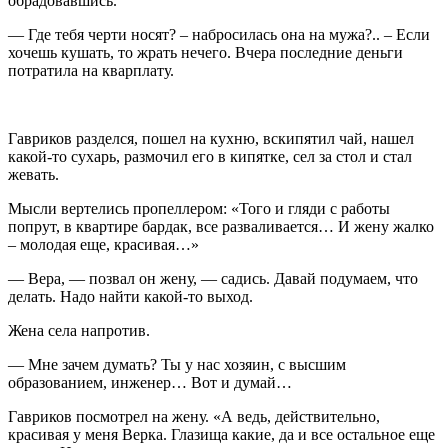
обрадовавшись.
— Где тебя черти носят? – набросилась она на мужа?.. – Если
хочешь кушать, то жрать нечего. Вчера последние деньги
потратила на кварплату.
Гавриков разделся, пошел на кухню, вскипятил чай, нашел
какой-то сухарь, размочил его в кипятке, сел за стол и стал
жевать.
Мысли вертелись пропеллером: «Того и гляди с работы
попрут, в квартире бардак, все разваливается… И жену жалко
– молодая еще, красивая…»
— Вера, — позвал он жену, — садись. Давай подумаем, что
делать. Надо найти какой-то выход.
Жена села напротив.
— Мне зачем думать? Ты у нас хозяин, с высшим
образованием, инженер… Вот и думай…
Гавриков посмотрел на жену. «А ведь, действительно,
красивая у меня Верка. Глазища какие, да и все остальное еще