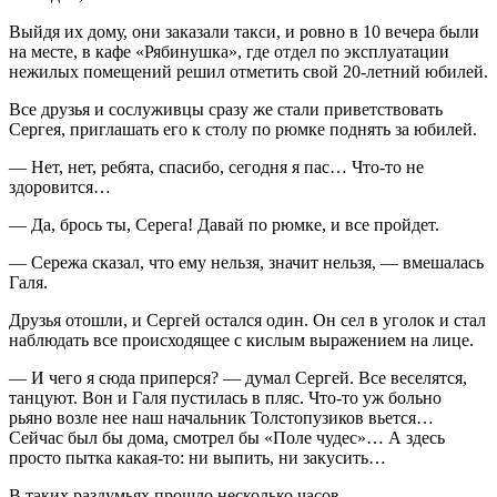
Выйдя их дому, они заказали такси, и ровно в 10 вечера были
на месте, в кафе «Рябинушка», где отдел по эксплуатации
нежилых помещений решил отметить свой 20-летний юбилей.
Все друзья и сослуживцы сразу же стали приветствовать
Сергея, приглашать его к столу по рюмке поднять за юбилей.
— Нет, нет, ребята, спасибо, сегодня я пас… Что-то не
здоровится…
— Да, брось ты, Серега! Давай по рюмке, и все пройдет.
— Сережа сказал, что ему нельзя, значит нельзя, — вмешалась
Галя.
Друзья отошли, и Сергей остался один. Он сел в уголок и стал
наблюдать все происходящее с кислым выражением на лице.
— И чего я сюда приперся? — думал Сергей. Все веселятся,
танцуют. Вон и Галя пустилась в пляс. Что-то уж больно
рьяно возле нее наш начальник Толстопузиков вьется…
Сейчас был бы дома, смотрел бы «Поле чудес»… А здесь
просто пытка какая-то: ни выпить, ни закусить…
В таких раздумьях прошло несколько часов.