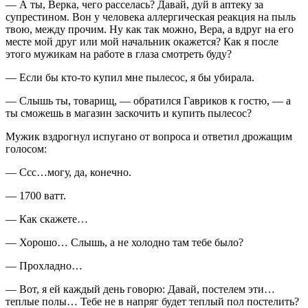
— А ты, Верка, чего расселась? Давай, дуй в аптеку за
супрестином. Вон у человека аллергическая реакция на пыль
твою, между прочим. Ну как так можно, Вера, а вдруг на его
месте мой друг или мой начальник окажется? Как я после
этого мужикам на работе в глаза смотреть буду?
— Если бы кто-то купил мне пылесос, я бы убирала.
— Слышь ты, товарищ, — обратился Гавриков к гостю, — а
ты сможешь в магазин заскочить и купить пылесос?
Мужик вздрогнул испугано от вопроса и ответил дрожащим
голосом:
— Ссс…могу, да, конечно.
— 1700 ватт.
— Как скажете…
— Хорошо… Слышь, а не холодно там тебе было?
— Прохладно…
— Вот, я ей каждый день говорю: Давай, постелем эти…
теплые полы… Тебе не в напряг будет теплый пол постелить?