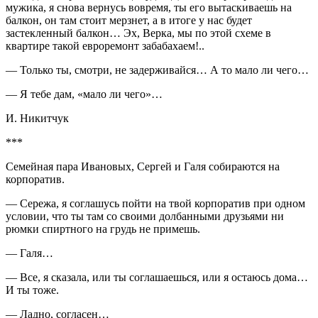
мужика, я снова вернусь вовремя, ты его вытаскиваешь на
балкон, он там стоит мерзнет, а в итоге у нас будет
застекленный балкон… Эх, Верка, мы по этой схеме в
квартире такой евроремонт забабахаем!..
— Только ты, смотри, не задерживайся… А то мало ли чего…
— Я тебе дам, «мало ли чего»…
И. Никитчук
***
Семейная пара Ивановых, Сергей и Галя собираются на
корпоратив.
— Сережа, я соглашусь пойти на твой корпоратив при одном
условии, что ты там со своими долбанными друзьями ни
рюмки спиртного на грудь не примешь.
— Галя…
— Все, я сказала, или ты соглашаешься, или я остаюсь дома…
И ты тоже.
— Ладно, согласен…