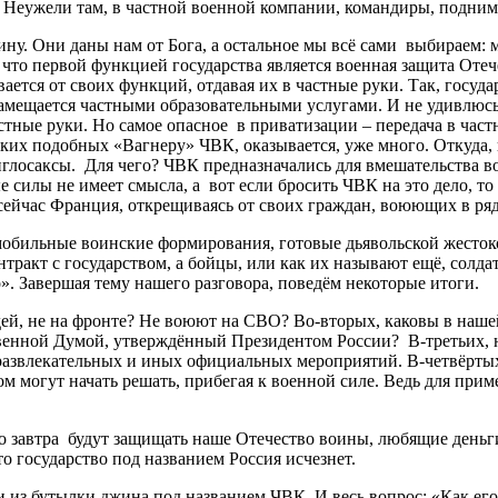
 Неужели там, в частной военной компании, командиры, поднимая
ну. Они даны нам от Бога, а остальное мы всё сами выбираем: м
 что первой функцией государства является военная защита Отеч
ается от своих функций, отдавая их в частные руки. Так, госуд
замещается частными образовательными услугами. И не удивлюсь
стные руки. Но самое опасное в приватизации – передача в час
их подобных «Вагнеру» ЧВК, оказывается, уже много. Откуда, 
глосаксы. Для чего? ЧВК предназначались для вмешательства во
илы не имеет смысла, а вот если бросить ЧВК на это дело, то в
 сейчас Франция, открещиваясь от своих граждан, воюющих в ря
бильные воинские формирования, готовые дьявольской жестокос
тракт с государством, а бойцы, или как их называют ещё, солд
. Завершая тему нашего разговора, поведём некоторые итоги.
дей, не на фронте? Не воюют на СВО? Во-вторых, каковы в наш
енной Думой, утверждённый Президентом России? В-третьих, н
 развлекательных и иных официальных мероприятий. В-четвёртых
 могут начать решать, прибегая к военной силе. Ведь для приме
о завтра будут защищать наше Отечество воины, любящие деньги,
то государство под названием Россия исчезнет.
из бутылки джина под названием ЧВК. И весь вопрос: «Как его т