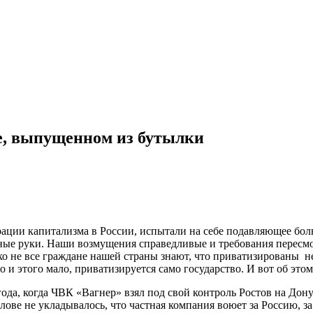
е, выпущенном из бутылки
ации капитализма в России, испытали на себе подавляющее боль
ные руки. Наши возмущения справедливые и требования пересмо
еко не все граждане нашей страны знают, что приватизированы н
о и этого мало, приватизируется само государство. И вот об это
года, когда ЧВК «Вагнер» взял под свой контроль Ростов на Дон
олове не укладывалось, что частная компания воюет за Россию, з