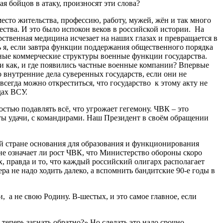
 бойцов в атаку, произносят эти слова?
есто жительства, профессию, работу, мужей, жён и так много
ества. И это было испокон веков в российской истории. На
арственная медицина исчезает на наших глазах и превращается в
 я, если завтра функции поддержания общественного порядка
тные коммерческие структуры военные функции государства.
и как, и где появились частные военные компании? Впервые
 внутренние дела суверенных государств, если они не
сегда можно откреститься, что государство к этому акту не
дах ВСУ.
тью подавлять всё, что угрожает гегемону. ЧВК – это
аты удачи, с командирами. Наш Президент в своём обращении
ей стране основания для образования и функционирования
е означает ли рост ЧВК, что Министерство обороны скоро
, правда и то, что каждый российский олигарх располагает
ра не надо ходить далеко, а вспомнить бандитские 90-е годы в
 а не свою Родину. В-шестых, и это самое главное, если
еперь загнать обратно?» Но сделать это надо срочно,