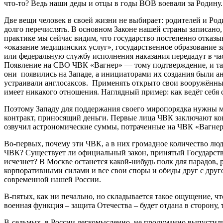
что-то? Ведь наши деды и отцы в годы ВОВ воевали за Родину.
Две вещи человек в своей жизни не выбирает: родителей и Роди
долго перечислять. В основном Законе нашей страны записано,
практике мы сейчас видим, что государство постепенно отказыв
«оказание медицинских услуг», государственное образование 
или федеральную службу исполнения наказания передадут в ча
Появление на СВО ЧВК «Вагнер» — тому подтверждение, и так
они появились на Западе, а инициаторами их создания были ан
устраивали англосаксов. Применять открыто свои вооружённые с
имеет никакого отношения. Наглядный пример: как ведёт себя
Поэтому Западу для поддержания своего миропорядка нужны мо
контракт, приносящий деньги. Первые лица ЧВК заключают кон
озвучил астрономические суммы, потраченные на ЧВК «Вагнер»
Во-первых, почему эти ЧВК, а в них громадное количество лю
ЧВК? Существует ли официальный закон, принятый Государств
исчезнет? В Москве останется какой-нибудь полк для парадов,
корпоративными силами и все свои споры и обиды друг с другом
современной нашей России.
В-пятых, как ни печально, но складывается такое ощущение, чт
военная функция – защита Отечества – будет отдана в сторону, 
В-седьмых, в России легкомысленно, не продуманно выпустили 