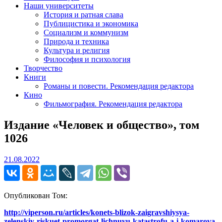
Наши университеты
История и ратная слава
Публицистика и экономика
Социализм и коммунизм
Природа и техника
Культура и религия
Философия и психология
Творчество
Книги
Романы и повести. Рекомендация редактора
Кино
Фильмография. Рекомендация редактора
Издание «Человек и общество», том
1026
21.08.2022
21.08.2022
Опубликован Том:
http://viperson.ru/articles/konets-blizok-zaigravshiysya-
zelenskiy-riskuet-promorgat-lichnuyu-katastrofu-a-i-komarova-