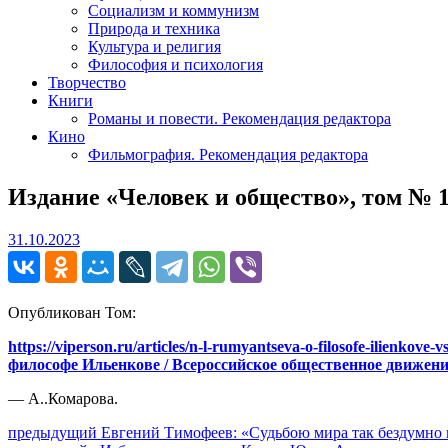
Социализм и коммунизм
Природа и техника
Культура и религия
Философия и психология
Творчество
Книги
Романы и повести. Рекомендация редактора
Кино
Фильмография. Рекомендация редактора
Издание «Человек и общество», том № 
31.10.2023
31.10.2023
Опубликован Том:
https://viperson.ru/articles/n-l-rumyantseva-o-filosofe-ilienkov
философе Ильенкове / Всероссийское общественное движение «
— А..Комарова.
Навигация
Предыдущий
предыдущий
Евгений Тимофеев: «Судьбою мира так бездумно 