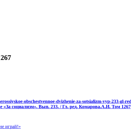
1267
e-vserossiyskoe-obschestvennoe-dvizhenie-za-sotsializm-vyp-233-gl
За социализм». Вып. 233. / Гл. ред. Комарова.А.И. Том 1267(
не играй!»