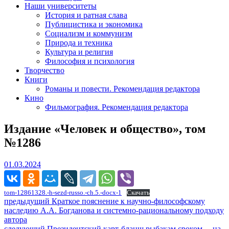
Наши университеты
История и ратная слава
Публицистика и экономика
Социализм и коммунизм
Природа и техника
Культура и религия
Философия и психология
Творчество
Книги
Романы и повести. Рекомендация редактора
Кино
Фильмография. Рекомендация редактора
Издание «Человек и общество», том
№1286
01.03.2024
01.03.2024
tom-12861328.-h-sezd-russo.-ch.5.-docx-1
Скачать
Навигация
Предыдущий
предыдущий
Краткое пояснение к научно-философскому
пост:
наследию А.А. Богданова и системно-рациональному подходу
по
автора
Следующее
следующий
Президентский карт-бланш рыбакам сроком… на