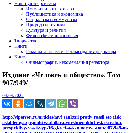
Наши университеты
История и ратная слава
Публицистика и экономика
Социализм и коммунизм
Природа и техника
Культура и религия
Философия и психология
Творчество
Книги
Романы и повести. Рекомендация редактора
Кино
Фильмография. Рекомендация редактора
Издание «Человек и общество». Том
907/949/
03.04.2022
03.04.2022
http://viperson.ru/articles/mvf-sanktsii-protiv-rossii-eto-risk-
oslableniya-gospodstva-dollara-vneshnepoliticheskie-realii-i-
perspektivy-rossii-vyp-16-gl-red-a-i-komarova-tom-907-949-m-