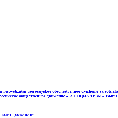
-idei-resovetizatsii-vserossiyskoe-obschestvennoe-dvizhenie-za-sot
оссийское общественное движение «За СОЦИАЛИЗМ». Вып.176 / 
 политпросвещения