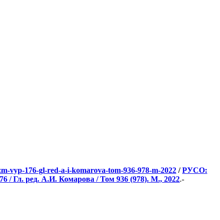
sializm-vyp-176-gl-red-a-i-komarova-tom-936-978-m-2022
/
РУСО:
Гл. ред. А.И. Комарова / Том 936 (978). М., 2022
.-