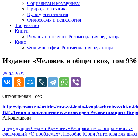
Социализм и коммунизм
Природа и техника
Культура и религия
Философия и психология
Творчество
Книги
Романы и повести. Рекомендация редактора
Кино
Фильмография. Рекомендация редактора
Издание «Человек и общество», том 936
25.04.2022
25.04.2022
Опубликован Том:
http://viperson.ru/articles/ruso-v-i-lenin-i-voploschenie-v-zhizn
В.И.Ленин и воплощение в жизнь идеи Ресоветизации / Всер
А.Кошмарова.
Навигация
Предыдущий
предыдущий
Сергей Кремлев: «Распрягайте хлопцы кони…»
Следующее
пост:
следующий
«О проблемах». Пособие Юрия Антонова для школ
по