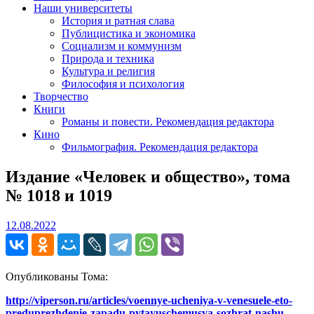
Наши университеты
История и ратная слава
Публицистика и экономика
Социализм и коммунизм
Природа и техника
Культура и религия
Философия и психология
Творчество
Книги
Романы и повести. Рекомендация редактора
Кино
Фильмография. Рекомендация редактора
Издание «Человек и общество», тома
№ 1018 и 1019
12.08.2022
12.08.2022
Опубликованы Тома:
http://viperson.ru/articles/voennye-ucheniya-v-venesuele-eto-
preduprezhdenie-zapadu-pytayuschemusya-sozhrat-nashu-