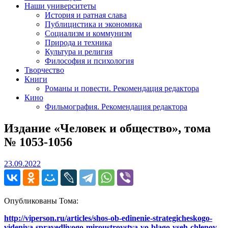
Наши университеты
История и ратная слава
Публицистика и экономика
Социализм и коммунизм
Природа и техника
Культура и религия
Философия и психология
Творчество
Книги
Романы и повести. Рекомендация редактора
Кино
Фильмография. Рекомендация редактора
Издание «Человек и общество», тома
№ 1053-1056
23.09.2022
23.09.2022
Опубликованы Тома:
http://viperson.ru/articles/shos-ob-edinenie-strategicheskogo-
videniya-spravedlivogo-miroustroystva-vo-blago-vseh-chlenov-