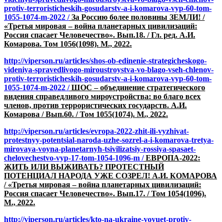
protiv-terroristicheskih-gosudarstv-a-i-komarova-vyp-60-tom-
1055-1074-m-2022 /
За Россию более половины ЗЕМЛИ! /
«Третья мировая – война планетарных цивилизаций:
Россия спасает Человечество». Вып.18. / Гл. ред. А.И.
Комарова. Том 1056(1098). М., 2022.
http://viperson.ru/articles/shos-ob-edinenie-strategicheskogo-
videniya-spravedlivogo-miroustroystva-vo-blago-vseh-chlenov-
protiv-terroristicheskih-gosudarstv-a-i-komarova-vyp-60-tom-
1055-1074-m-2022 /
ШОС – объединение стратегического
видения справедливого мироустройства: во благо всех
членов, против террористических государств. А.И.
Комарова / Вып.60. / Том 1055(1074). М., 2022.
http://viperson.ru/articles/evropa-2022-zhit-ili-vyzhivat-
protestnyy-potentsial-naroda-uzhe-sozrel-a-i-komarova-tretya-
mirovaya-voyna-planetarnyh-tsivilizatsiy-rossiya-spasaet-
chelovechestvo-vyp-17-tom-1054-1096-m /
ЕВРОПА-2022:
ЖИТЬ ИЛИ ВЫЖИВАТЬ? ПРОТЕСТНЫЙ
ПОТЕНЦИАЛ НАРОДА УЖЕ СОЗРЕЛ! А.И. КОМАРОВА
/ «Третья мировая – война планетарных цивилизаций:
Россия спасает Человечество». Вып.17. / Том 1054(1096).
М., 2022.
http://viperson.ru/articles/kto-na-ukraine-voyuet-protiv-