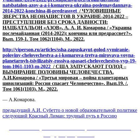
natsbatalon-azov-a-a-i-komarova-ukraina-poslemaydannaya-
2014-2022-konchina-ili-predrassvet
/ ЧУДОВИЩНЫЕ
ЗВЕРСТВА НЕОНАЦИСТОВ В УКРАИНЕ-2014-2022 –
ПРЕСТУПЛЕНИЯ БЕЗ СРОКА ДАВНОСТИ:
НАЦБАТАЛЬОН «АЗОВ». А. А. И. Комарова / «Украина
послемайданная (2014-2022): кончина или предрассвет?».
Вып. 159-1. Том 1062(1104). М., 2022.
http://viperson.ru/articles/ssha-zapuskayut-golod-vymiranie-
poloviny-chelovechestva-a-i-komarova-tretya-mirovaya-voyna-
planetarnyh-tsivilizatsiy-rossiya-spasaet-chelovechestvo-vyp-19-
tom-1061-1103-m-2022
/ США ЗАПУСКАЮТ ГОЛОД –
ВЫМИРАНИЕ ПОЛОВИНЫ ЧЕЛОВЕЧЕСТВА.
А.И.Комарова / «Третья мировая – война планетарных
цивилизаций: Россия спасает Человечество». Вып.19. /.
Том 1061(1103). М., 2022.
— А.Комарова.
Навигация
Предыдущий
предыдущий
А.И. Субетто о новой образовательной политике
Следующее
пост:
следующий
Красный Лиман: трудный путь в Россию
по
сообщение:
записям
Сайт Коммунистической партии Российской
Федерации (КПРФ)