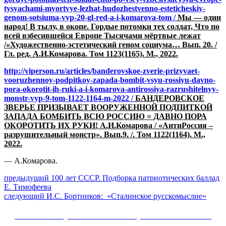
tysyachami-myortvye-lezhat-hudozhestvenno-esteticheskiy-
genom-sotsiuma-vyp-20-gl-red-a-i-komarova-tom /
Мы — один
народ! В тылу, в окопе. Гордые потомки тех солдат, Что по
всей взбесившейся Европе Тысячами мёртвые лежат
/«Художественно-эстетический геном социума… Вып. 20. /
Гл. ред. А.И.Комарова. Том 1123(1165). М., 2022.
http://viperson.ru/articles/banderovskoe-zverie-prizyvaet-
vooruzhennoy-podpitkoy-zapada-bombit-vsyu-rossiyu-davno-
pora-okorotit-ih-ruki-a-i-komarova-antirossiya-razrushitelnyy-
monstr-vyp-9-tom-1122-1164-m-2022 /
БАНДЕРОВСКОЕ
ЗВЕРЬЕ ПРИЗЫВАЕТ ВООРУЖЕННОЙ ПОДПИТКОЙ
ЗАПАДА БОМБИТЬ ВСЮ РОССИЮ = ДАВНО ПОРА
ОКОРОТИТЬ ИХ РУКИ! А.И.Комарова / «АнтиРоссия –
разрушительный монстр». Вып.9. /. Том 1122(1164). М.,
2022.
— А.Комарова.
Навигация
Предыдущий
предыдущий
100 лет СССР. Подборка патриотических баллад
пост:
Е. Тимофеева
по
Следующее
следующий
И.С. Бортников: «Сталинское русскомыслие»
записям
сообщение:
Сайт Коммунистической партии Российской