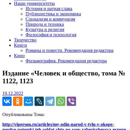
Наши университеты
История и ратная слава
Публицистика и экономика
Социализм и коммунизм
Природа и техника
Культура и религия
Философия и психология
Творчество
Книги
Романы и повести. Рекомендация редактора
Кино
Фильмография. Рекомендация редактора
Издание «Человек и общество, тома №
1122, 1123
19.12.2022
19.12.2022
Опубликованы Тома:
http://viperson.ru/articles/my-odin-narod-v-tylu-v-okope-
gordye-potomki-teh-soldat-chto-po-vsey-vzbesivsheysya-evrope-