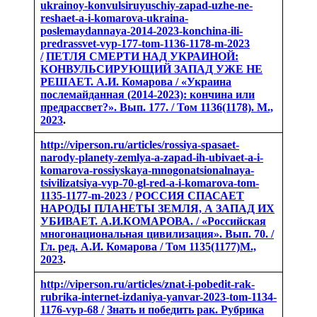
ukrainoy-konvulsiruyuschiy-zapad-uzhe-ne-
reshaet-a-i-komarova-ukraina-
poslemaydannaya-2014-2023-konchina-ili-
predrassvet-vyp-177-tom-1136-1178-m-2023
/
ПЕТЛЯ СМЕРТИ НАД УКРАИНОЙ:
КОНВУЛЬСИРУЮЩИЙ ЗАПАД УЖЕ НЕ
РЕШАЕТ. А.И. Комарова / «Украина
послемайданная (2014-2023): кончина или
предрассвет?». Вып. 177. / Том 1136(1178). М.,
2023
.
http://viperson.ru/articles/rossiya-spasaet-
narody-planety-zemlya-a-zapad-ih-ubivaet-a-i-
komarova-rossiyskaya-mnogonatsionalnaya-
tsivilizatsiya-vyp-70-gl-red-a-i-komarova-tom-
1135-1177-m-2023 /
РОССИЯ СПАСАЕТ
НАРОДЫ ПЛАНЕТЫ ЗЕМЛЯ, А ЗАПАД ИХ
УБИВАЕТ. А.И.КОМАРОВА. / «Российская
многонациональная цивилизация». Вып. 70. /
Гл. ред. А.И. Комарова / Том 1135(1177)М.,
2023
.
http://viperson.ru/articles/znat-i-pobedit-rak-
rubrika-internet-izdaniya-yanvar-2023-tom-1134-
1176-vyp-68 /
Знать и победить рак. Рубрика