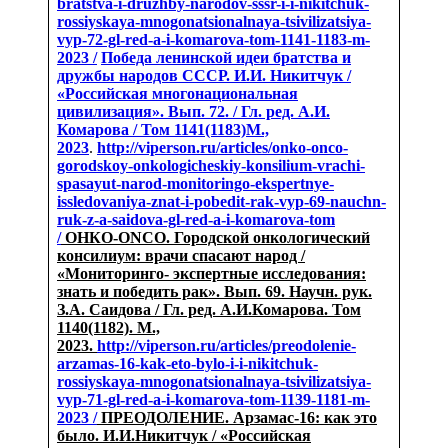
bratstva-i-druzhby-narodov-sssr-i-i-nikitchuk-
rossiyskaya-mnogonatsionalnaya-tsivilizatsiya-
vyp-72-gl-red-a-i-komarova-tom-1141-1183-m-
2023 /
Победа ленинской идеи братства и
дружбы народов СССР. И.И. Никитчук /
«Российская многонациональная
цивилизация». Вып. 72. / Гл. ред. А.И.
Комарова / Том 1141(1183)М.,
2023
.
http://viperson.ru/articles/onko-onco-
gorodskoy-onkologicheskiy-konsilium-vrachi-
spasayut-narod-monitoringo-ekspertnye-
issledovaniya-znat-i-pobedit-rak-vyp-69-nauchn-
ruk-z-a-saidova-gl-red-a-i-komarova-tom
/
ОНКО-ONCO. Городской онкологический
консилиум: врачи спасают народ /
«Мониторинго- экспертные исследования:
знать и победить рак». Вып. 69. Научн. рук.
З.А. Саидова / Гл. ред. А.И.Комарова. Том
1140(1182). М.,
2023.
http://viperson.ru/articles/preodolenie-
arzamas-16-kak-eto-bylo-i-i-nikitchuk-
rossiyskaya-mnogonatsionalnaya-tsivilizatsiya-
vyp-71-gl-red-a-i-komarova-tom-1139-1181-m-
2023 /
ПРЕОДОЛЕНИЕ. Арзамас-16: как это
было. И.И.Никитчук / «Российская