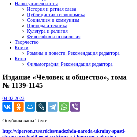
Наши университеты
История и ратная слава
Публицистика и экономика
Социализм и коммунизм
Природа и техника
Культура и религия
Философия и психология
Творчество
Книги
Романы и повести. Рекомендация редактора
Кино
Фильмография. Рекомендация редактора
Издание «Человек и общество», тома
№ 1139-1145
04.02.2023
04.02.2023
Опубликованы Тома:
http://viperson.ru/articles/nadezhda-naroda-ukrainy-spasti-
stranu-osvobodit-ee-ot-natsizma-a-i-komarova-ukraina-