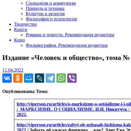
Социализм и коммунизм
Природа и техника
Культура и религия
Философия и психология
Творчество
Книги
Романы и повести. Рекомендация редактора
Кино
Фильмография. Рекомендация редактора
Издание «Человек и общество», тома № 9
11.04.2022
11.04.2022
Опубликованы Тома:
http://viperson.ru/articles/o-marksizme-o-sotsializme-i-
/ МАРКСИЗМЕ. О СОЦИАЛИЗМЕ. И.И. Никитчук / Всеро
2022
.
http://viperson.ru/articles/zabyt-ob-uzhasah-fashizma-k
2022 /
Забыть об ужасах фашизма… как? Эдит Ева Эгер 