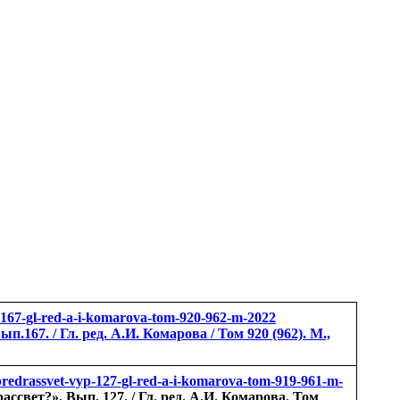
yp-167-gl-red-a-i-komarova-tom-920-962-m-2022
 / Гл. ред. А.И. Комарова / Том 920 (962). М.,
-predrassvet-vyp-127-gl-red-a-i-komarova-tom-919-961-m-
свет?». Вып. 127. / Гл. ред. А.И. Комарова. Том