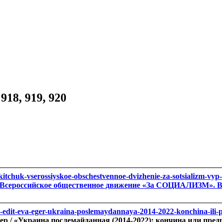
18, 919, 920
i-nikitchuk-vserossiyskoe-obschestvennoe-dvizhenie-za-sotsializm-v
ссийское общественное движение «За СОЦИАЛИЗМ». Вып.167.
ak-edit-eva-eger-ukraina-poslemaydannaya-2014-2022-konchina-ili
/ «Украина послемайданная (2014-2022): кончина или предрас