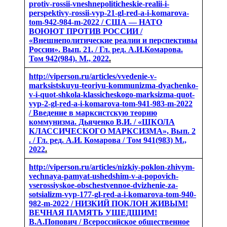
protiv-rossii-vneshnepoliticheskie-realii-i-
perspektivy-rossii-vyp-21-gl-red-a-i-komarova-
tom-942-984-m-2022 /
США — НАТО
ВОЮЮТ ПРОТИВ РОССИИ /
«Внешнеполитические реалии и перспективы
России». Вып. 21. / Гл. ред. А.И.Комарова.
Том 942(984). М., 2022
.
http://viperson.ru/articles/vvedenie-v-
marksistskuyu-teoriyu-kommunizma-dyachenko-
v-i-quot-shkola-klassicheskogo-marksizma-quot-
vyp-2-gl-red-a-i-komarova-tom-941-983-m-2022
/
Введение в марксистскую теорию
коммунизма. Дьяченко В.И. / «ШКОЛА
КЛАССИЧЕСКОГО МАРКСИЗМА», Вып. 2
. / Гл. ред. А.И. Комарова / Том 941(983) М.,
2022
.
http://viperson.ru/articles/nizkiy-poklon-zhivym-
vechnaya-pamyat-ushedshim-v-a-popovich-
vserossiyskoe-obschestvennoe-dvizhenie-za-
sotsializm-vyp-177-gl-red-a-i-komarova-tom-940-
982-m-2022 /
НИЗКИЙ ПОКЛОН ЖИВЫМ!
ВЕЧНАЯ ПАМЯТЬ УШЕДШИМ!
В.А.Попович / Всероссийское общественное