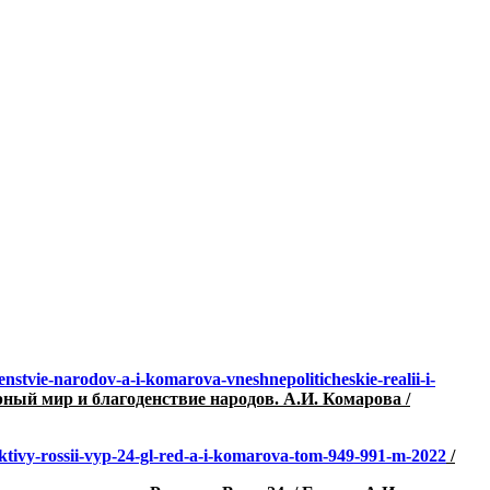
nstvie-narodov-a-i-komarova-vneshnepoliticheskie-realii-i-
й мир и благоденствие народов. А.И. Комарова /
pektivy-rossii-vyp-24-gl-red-a-i-komarova-tom-949-991-m-2022
/