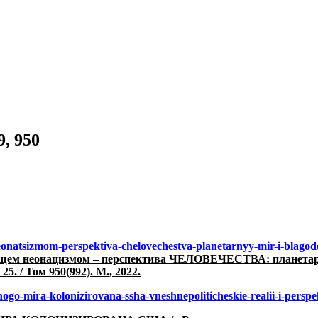
, 950
neonatsizmom-perspektiva-chelovechestva-planetarnyy-mir-i-blagode
щем неонацизмом – перспектива ЧЕЛОВЕЧЕСТВА: планетарны
. / Том 950(992). М., 2022.
hnogo-mira-kolonizirovana-ssha-vneshnepoliticheskie-realii-i-pers