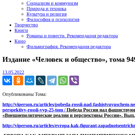
Социализм и коммунизм
Природа и техника
Культура и религия
Философия и психология
Творчество
Книги
Романы и повести. Рекомендация редактора
Кино
Фильмография. Рекомендация редактора
Издание «Человек и общество», тома 949
13.05.2022
13.05.2022
Опубликованы Тома:
http://viperson.ru/articles/pobeda-rossii-nad-fashistvuyuschem-
perspektivy-rossii-vyp-25-tom /
Победа России над фашиствую
«Внешнеполитические реалии и перспективы России». Вып. 25
http://viperson.ru/articles/evropa-kak-figurant-zapadnotsentric