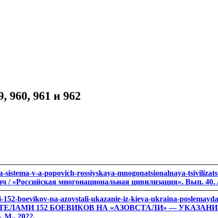
 960, 961 и 962
aya-sistema-v-a-popovich-rossiyskaya-mnogonatsionalnaya-tsiviliza
ссийская многонациональная цивилизация». Вып. 40. / То
ami-152-boevikov-na-azovstali-ukazanie-iz-kieva-ukraina-poslemay
АМИ 152 БОЕВИКОВ НА «АЗОВСТАЛИ» — УКАЗАНИЕ ИЗ КИ
. М., 2022
.