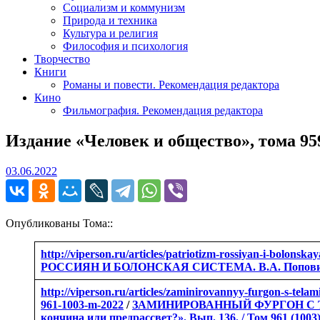
Социализм и коммунизм
Природа и техника
Культура и религия
Философия и психология
Творчество
Книги
Романы и повести. Рекомендация редактора
Кино
Фильмография. Рекомендация редактора
Издание «Человек и общество», тома 959,
03.06.2022
03.06.2022
Опубликованы Тома::
http://viperson.ru/articles/patriotizm-rossiyan-i-bolonsk
РОССИЯН И БОЛОНСКАЯ СИСТЕМА. В.А. Попович / «Ро
http://viperson.ru/articles/zaminirovannyy-furgon-s-tel
961-1003-m-2022
/
ЗАМИНИРОВАННЫЙ ФУРГОН С ТЕЛ
кончина или предрассвет?». Вып. 136. / Том 961 (1003)