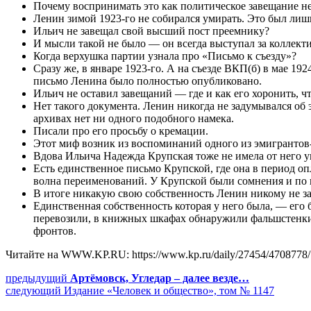
Почему воспринимать это как политическое завещание не
Ленин зимой 1923-го не собирался умирать. Это был лиш
Ильич не завещал свой высший пост преемнику?
И мысли такой не было — он всегда выступал за коллект
Когда верхушка партии узнала про «Письмо к съезду»?
Сразу же, в январе 1923-го. А на съезде ВКП(б) в мае 19
письмо Ленина было полностью опубликовано.
Ильич не оставил завещаний — где и как его хоронить, ч
Нет такого документа. Ленин никогда не задумывался об 
архивах нет ни одного подобного намека.
Писали про его просьбу о кремации.
Этот миф возник из воспоминаний одного из эмигрантов
Вдова Ильича Надежда Крупская тоже не имела от него у
Есть единственное письмо Крупской, где она в период о
волна переименований. У Крупской были сомнения и по п
В итоге никакую свою собственность Ленин никому не з
Единственная собственность которая у него была, — его 
перевозили, в книжных шкафах обнаружили фальшстенки,
фронтов.
Читайте на WWW.KP.RU: https://www.kp.ru/daily/27454/4708778/
Навигация
Предыдущий
предыдущий
Артёмовск, Угледар – далее везде…
Следующее
пост:
следующий
Издание «Человек и общество», том № 1147
по
сообщение: