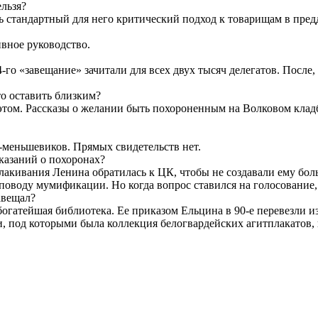
льзя?
ь стандартный для него критический подход к товарищам в пред
ивное руководство.
24-го «завещание» зачитали для всех двух тысяч делегатов. После
то оставить близким?
этом. Рассказы о желании быть похороненным на Волковом кладб
-меньшевиков. Прямых свидетельств нет.
казаний о похоронах?
плакивания Ленина обратилась к ЦК, чтобы не создавали ему бол
оводу мумификации. Но когда вопрос ставился на голосование, 
авещал?
богатейшая библиотека. Ее приказом Ельцина в 90-е перевезли 
 под которыми была коллекция белогвардейских агитплакатов, 