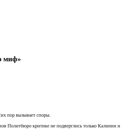
о миф»
сих пор вызывает споры.
енов Политбюро критике не подверглись только Калинин и