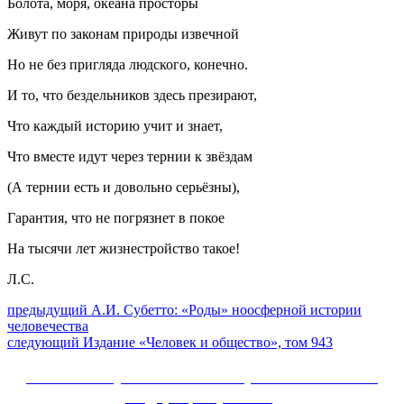
Болота, моря, океана просторы
Живут по законам природы извечной
Но не без пригляда людского, конечно.
И то, что бездельников здесь презирают,
Что каждый историю учит и знает,
Что вместе идут через тернии к звёздам
(А тернии есть и довольно серьёзны),
Гарантия, что не погрязнет в покое
На тысячи лет жизнестройство такое!
Л.С.
Навигация
Предыдущий
предыдущий
А.И. Субетто: «Роды» ноосферной истории
пост:
человечества
по
Следующее
следующий
Издание «Человек и общество», том 943
записям
сообщение:
Сайт Коммунистической партии Российской
Федерации (КПРФ)