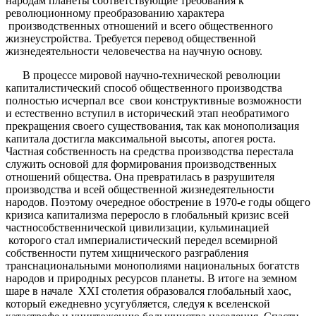
народам планеты соответствующие требования к
революционному преобразованию характера
производственных отношений и всего общественного
жизнеустройства. Требуется перевод общественной
жизнедеятельности человечества на научную основу.
В процессе мировой научно-технической революции
капиталистический способ общественного производства
полностью исчерпал все свои конструктивные возможности
и естественно вступил в исторический этап необратимого
прекращения своего существования, так как монополизация
капитала достигла максимальной высоты, апогея роста.
Частная собственность на средства производства перестала
служить основой для формирования производственных
отношений общества. Она превратилась в разрушителя
производства и всей общественной жизнедеятельности
народов. Поэтому очередное обострение в 1970-е годы общего
кризиса капитализма переросло в глобальный кризис всей
частнособственнической цивилизации, кульминацией
которого стал империалистический передел всемирной
собственности путем хищнического разграбления
транснациональными монополиями национальных богатств
народов и природных ресурсов планеты. В итоге на земном
шаре в начале ХХI столетия образовался глобальный хаос,
который ежедневно усугубляется, следуя к вселенской