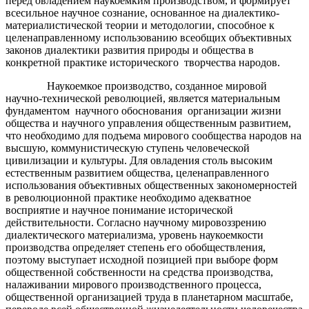
перед овладением наукоемким производством, и формирует
всесильное научное сознание, основанное на диалектико-
материалистической теории и методологии, способное к
целенаправленному использованию всеобщих объективных
законов диалектики развития природы и общества в
конкретной практике исторического творчества народов.
Наукоемкое производство, созданное мировой
научно-технической революцией, является материальным
фундаментом научного обоснования организации жизни
общества и научного управления общественным развитием,
что необходимо для подъема мирового сообщества народов на
высшую, коммунистическую ступень человеческой
цивилизации и культуры. Для овладения столь высоким
естественным развитием общества, целенаправленного
использования объективных общественных закономерностей
в революционной практике необходимо адекватное
восприятие и научное понимание исторической
действительности. Согласно научному мировоззрению
диалектического материализма, уровень наукоемкости
производства определяет степень его обобществления,
поэтому выступает исходной позицией при выборе форм
общественной собственности на средства производства,
налаживании мирового производственного процесса,
общественной организацией труда в планетарном масштабе,