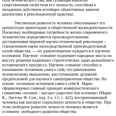
сила человеческого ума, выступающая наиболее
существенным свойством его личности, способная к
овладению действием всеобщих объективных законов
диалектики в революционной практике.
Умственная развитость человека обосновывает его
ценностную ориентацию в общественной жизнедеятельности.
Поскольку необходимые потребности жизни современного
человечества определяются производительными
достижениями мировой научно-технической революции –
становлением науки непосредственной производительной
силой общества, — их удовлетворение нуждается в научном
осознании. Научное сознание поднимает народные массы на
высоту решения назревших стратегических задач дальнейшего
исторического прогресса. Научное сознание способно к
пониманию человеком самого себя, что равнозначно
человеческому мышлению, выступающему духовной
предпосылкой для научного самоуправления общества. На
основе осознания человеком самого себя К. Маркс
сформулировал главный принцип коммунистического
гуманизма
«человек – высшее существо для
человека
» (Маркс
К., Энгельс Ф. Соч., изд. 2-е, т.1, с. 422), воспринимающий
человека как высшую социальную ценность в обществе. При
этом свободное развитие личности человека является
условием свободного развития общества.