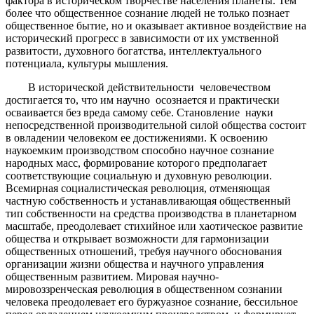
фактора в историческом творчестве населения планеты. Тем
более что общественное сознание людей не только познает
общественное бытие, но и оказывает активное воздействие на
исторический прогресс в зависимости от их умственной
развитости, духовного богатства, интеллектуального
потенциала, культуры мышления.
В исторической действительности человечеством
достигается то, что им научно осознается и практически
осваивается без вреда самому себе. Становление науки
непосредственной производительной силой общества состоит
в овладении человеком ее достижениями. К освоению
наукоемким производством способно научное сознание
народных масс, формирование которого предполагает
соответствующие социальную и духовную революции.
Всемирная социалистическая революция, отменяющая
частную собственность и устанавливающая общественный
тип собственности на средства производства в планетарном
масштабе, преодолевает стихийное или хаотическое развитие
общества и открывает возможности для гармонизации
общественных отношений, требуя научного обоснования
организации жизни общества и научного управления
общественным развитием. Мировая научно-
мировоззренческая революция в общественном сознании
человека преодолевает его буржуазное сознание, бессильное