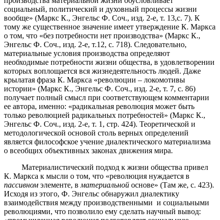
производства материальной жизни обусловливает
социальный, политический и духовный процессы жизни
вообще» (Маркс К., Энгельс Ф. Соч., изд. 2-е, т. 13,с. 7). К
тому же существенное значение имеет утверждение К. Маркса
о том, что «без потребности нет производства» (Маркс К.,
Энгельс Ф. Соч., изд. 2-е, т.12, с. 718). Следовательно,
материальные условия производства определяют
необходимые потребности жизни общества, в удовлетворении
которых воплощается вся жизнедеятельность людей. Даже
крылатая фраза К. Маркса «революции – локомотивы
истории» (Маркс К., Энгельс Ф. Соч., изд. 2-е, т. 7, с. 86)
получает полный смысл при соответствующем комментарии
ее автора, именно: «радикальная революция может быть
только революцией радикальных потребностей» (Маркс К.,
Энгельс Ф. Соч., изд. 2-е, т. 1, стр. 424). Теоретической и
методологической основой столь верных определений
является философское учение диалектического материализма
о всеобщих объективных законах движения мира.
Материалистический подход к жизни общества привел
К. Маркса к мысли о том, что «революция нуждается в
пассивном
элементе, в
материальной
основе» (Там же, с. 423).
Исходя из этого, Ф. Энгельс обнаружил диалектику
взаимодействия между производственными и социальными
революциями, что позволило ему сделать научный вывод: