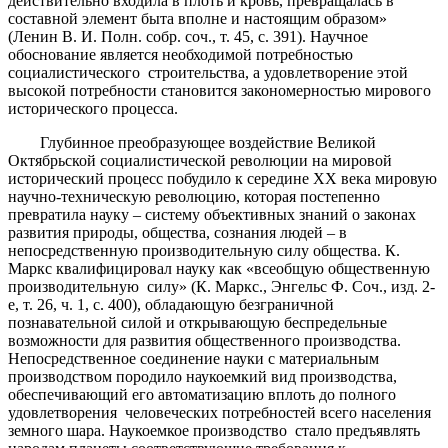
действительно входила в плоть и кровь, превращалась в
составной элемент быта вполне и настоящим образом»
(Ленин В. И. Полн. собр. соч., т. 45, с. 391). Научное
обоснование является необходимой потребностью
социалистического строительства, а удовлетворение этой
высокой потребности становится закономерностью мирового
исторического процесса.
Глубинное преобразующее воздействие Великой
Октябрьской социалистической революции на мировой
исторический процесс побудило к середине ХХ века мировую
научно-техническую революцию, которая постепенно
превратила науку – систему объективных знаний о законах
развития природы, общества, сознания людей – в
непосредственную производительную силу общества. К.
Маркс квалифицировал науку как «всеобщую общественную
производительную силу» (К. Маркс., Энгельс Ф. Соч., изд. 2-
е, т. 26, ч. 1, с. 400), обладающую безграничной
познавательной силой и открывающую беспредельные
возможности для развития общественного производства.
Непосредственное соединение науки с материальным
производством породило наукоемкий вид производства,
обеспечивающий его автоматизацию вплоть до полного
удовлетворения человеческих потребностей всего населения
земного шара. Наукоемкое производство стало предъявлять