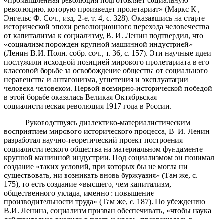
«промышленная революция подготовляет социальную
революцию, которую произведет пролетариат» (Маркс К.,
Энгельс Ф. Соч., изд. 2-е, т. 4, с. 328). Оказавшись на старте
исторической эпохи революционного перехода человечества
от капитализма к социализму, В. И. Ленин подтвердил, что
«социализм порожден крупной машинной индустрией»
(Ленин В.И. Полн. собр. соч., т. 36, с. 157). Эти научные идеи
послужили исходной позицией мирового пролетариата в его
классовой борьбе за освобождение общества от социального
неравенства и антагонизма, угнетения и эксплуатации
человека человеком. Первой всемирно-исторической победой
в этой борьбе оказалась Великая Октябрьская
социалистическая революция 1917 года в России.
Руководствуясь диалектико-материалистическим
восприятием мирового исторического процесса, В. И. Ленин
разработал научно-теоретический проект построения
социалистического общества на материальном фундаменте
крупной машинной индустрии. Под социализмом он понимал
создание «таких условий, при которых бы не могла ни
существовать, ни возникать вновь буржуазия» (Там же, с.
175), то есть создание «высшего, чем капитализм,
общественного уклада, именно : повышение
производительности труда» (Там же, с. 187). По убеждению
В.И. Ленина, социализм призван обеспечивать, «чтобы наука