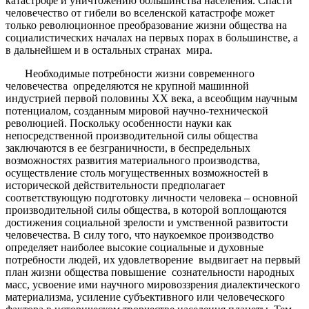
катастрофе и уничтожению большинства населения. Спасти
человечество от гибели во вселенской катастрофе может
только революционное преобразование жизни общества на
социалистических началах на первых порах в большинстве, а
в дальнейшем и в остальных странах мира.
Необходимые потребности жизни современного
человечества определяются не крупной машинной
индустрией первой половины ХХ века, а всеобщим научным
потенциалом, созданным мировой научно-технической
революцией. Поскольку особенности науки как
непосредственной производительной силы общества
заключаются в ее безграничности, в беспредельных
возможностях развития материального производства,
осуществление столь могущественных возможностей в
исторической действительности предполагает
соответствующую подготовку личности человека – основной
производительной силы общества, в которой воплощаются
достижения социальной зрелости и умственной развитости
человечества. В силу того, что наукоемкое производство
определяет наиболее высокие социальные и духовные
потребности людей, их удовлетворение выдвигает на первый
план жизни общества повышение сознательности народных
масс, усвоение ими научного мировоззрения диалектического
материализма, усиление субъективного или человеческого