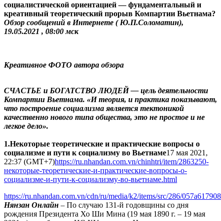
социалистической ориентацией — фундаментальный и
креативный теоретический прорыв Компартии Вьетнама?
Обзор сообщений в Интернете ( Ю.П.Соломатин),
19.05.2021 , 08:00 мск
Креативное ФОТО автора обзора
СЧАСТЬЕ и БОГАТСТВО ЛЮДЕЙ — цель деятельности
Компартии Вьетнама. «И теория, и практика показывают,
что построение социализма является тектоникой
качественно нового типа общества, это не простое и не
легкое дело».
1.Некоторые теоретические и практические вопросы о
социализме и пути к социализму во Вьетнаме
17 мая 2021,
22:37 (GMT+7)
https://ru.nhandan.com.vn/chinhtri/item/2863250-
некоторые-теоретические-и-практические-вопросы-о-
социализме-и-пути-к-социализму-во-вьетнаме.html
https://ru.nhandan.com.vn/cdn/ru/media/k2/items/src/286/057a617
Нянзан Онлайн
– По случаю 131-й годовщины со дня
рождения Президента Хо Ши Мина (19 мая 1890 г. – 19 мая