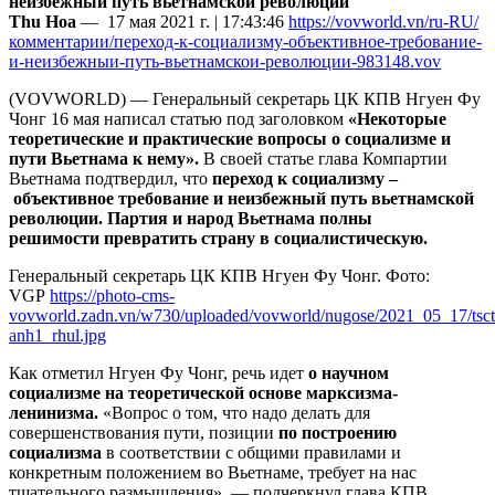
неизбежный путь вьетнамской революции
Thu Hoa
— 17 мая 2021 г. | 17:43:46
https://vovworld.vn/ru-RU/
комментарии/переход-к-социализму-объективное-требование-
и-неизбежныи-путь-вьетнамскои-революции-983148.vov
(VOVWORLD) — Генеральный секретарь ЦК КПВ Нгуен Фу
Чонг 16 мая написал статью под заголовком
«Некоторые
теоретические и практические вопросы о социализме и
пути Вьетнама к нему».
В своей статье глава Компартии
Вьетнама подтвердил, что
переход к социализму –
объективное требование и неизбежный путь вьетнамской
революции. Партия и народ Вьетнама полны
решимости превратить страну в социалистическую.
Генеральный секретарь ЦК КПВ Нгуен Фу Чонг. Фото:
VGP
https://photo-cms-
vovworld.zadn.vn/w730/uploaded/vovworld/nugose/2021_05_17/tsc
anh1_rhul.jpg
Как отметил Нгуен Фу Чонг, речь идет
о научном
социализме
на теоретической основе марксизма-
ленинизма.
«Вопрос о том, что надо делать для
совершенствования пути, позиции
по построению
социализма
в соответствии с общими правилами и
конкретным положением во Вьетнаме, требует на нас
тщательного размышления», — подчеркнул глава КПВ.