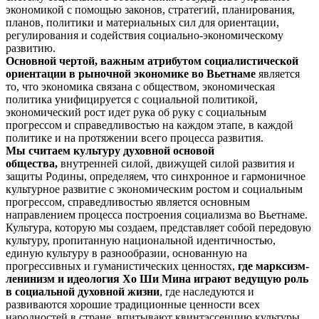
экономикой с помощью законов, стратегий, планирования,
планов, политики и материальных сил для ориентации,
регулирования и содействия социально-экономическому
развитию.
Основной чертой, важным атрибутом социалистической
ориентации в рыночной экономике во Вьетнаме
является
то, что экономика связана с обществом, экономическая
политика унифицируется с социальной политикой,
экономический рост идет рука об руку с социальным
прогрессом и справедливостью на каждом этапе, в каждой
политике и на протяжении всего процесса развития.
Мы считаем культуру духовной основой
общества,
внутренней силой, движущей силой развития и
защиты Родины, определяем, что синхронное и гармоничное
культурное развитие с экономическим ростом и социальным
прогрессом, справедливостью является основным
направлением процесса построения социализма во Вьетнаме.
Культура, которую мы создаем, представляет собой передовую
культуру, пропитанную национальной идентичностью,
единую культуру в разнообразии, основанную на
прогрессивных и гуманистических ценностях,
где марксизм-
ленинизм и идеология Хо Ши Мина играют ведущую роль
в социальной духовной жизни
, где наследуются и
развиваются хорошие традиционные ценности всех
народностей в стране, впитывают квинтэссенцию культуры