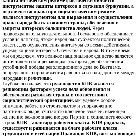
капиталистическом режиме фактически является
инструментом защиты интересов и служения буржуазии, а
верховенство права при социалитическом режиме
является инструментом для выражения и осуществления
права народа быть хозяином страны, обеспечения и
защиты интересов большинства людей.
Через
правоохранительную деятельность Государство обеспечивает
условия для того, чтобы народ был субъектом политической
власти, для осуществления диктатуры со всеми действиями,
ущемляющими интересы Отечества и народа. В то же время
мы определяем, что великое национальное единство является
источником сил и решающим фактором для обеспечения
устойчивой победы революционного дела во Вьетнаме,
непрерывного продвижения равенства и солидарности между
народами и религиями.
Глубоко осознавая, что
руководство КПВ является
решающим фактором успеха дела обновления и
обеспечения развития страны в соответствии с
социалистической ориентацией,
мы уделяем особое
внимание работе по строительству и упорядочению
партийных рядов, считая это ключевой задачей, имеющей
жизненно важное значение для Партии и социалистического
строя.
КПВ – авангард рабочего класса. КПВ родилась,
существует и развивается на благо рабочего класса,
трудящихся и всей нации.
Правящая КПВ, возглавляющая