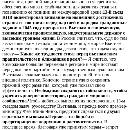
населения, прочной защите национального суверенитета,
обеспечению мира и стабильности для развития страны и
повышению её позиции на международной арене.
13-й съезд
КПВ акцентировал внимание на нынешних достижениях
страны и поставил перед партией и народом грандиозные
задачи: к 2045 году превратить Вьетнам в современную,
экономически процветающую, индустриальную державу с
высоким уровнем жизни.
В России считают, что, судя по тем
весьма высоким темпам роста экономики, которые Вьетнам
демонстрирует последние два десятилетия, эта задача ему по
плечу.
— Какие же трудности стоят перед вьетнамским
правительством в ближайшее время?
— Я считаю, что
возможные большие перемены в регионе и мире поставят
перед высшим партийным и государственным руководством
Вьетнама сложные задачи как во внутренней, так и во
внешней политике. Конечно, стране нужно сохранять
прежний курс развития, который уже показал свою
эффективность.
Необходимо сохранять стабильность, чтобы
укрепить доверие инвесторов, граждан и мирового
сообщества.
Чтобы добиться выполнения поставленных 13-м
съездом задач, руководству Вьетнама, и прежде всего премьер-
министру Фам Минь Чиню, предстоит справиться
с двумя
серьезным вызовами.
Первое – это борьба и
предотвращение коррупции и расточительства
. В
последнее время, благодаря уже принятым мерам – запрет