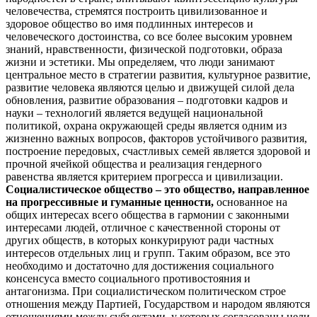
человечества, стремятся построить цивилизованное и
здоровое общество во имя подлинных интересов и
человеческого достоинства, со все более высоким уровнем
знаний, нравственности, физической подготовки, образа
жизни и эстетики. Мы определяем, что люди занимают
центральное место в стратегии развития, культурное развитие,
развитие человека являются целью и движущей силой дела
обновления, развитие образования – подготовки кадров и
науки – технологий является ведущей национальной
политикой, охрана окружающей среды является одним из
жизненно важных вопросов, факторов устойчивого развития,
построение передовых, счастливых семей является здоровой и
прочной ячейкой общества и реализация гендерного
равенства является критерием прогресса и цивилизации.
Социалистическое общество – это общество, направленное
на прогрессивные и гуманные ценности,
основанное на
общих интересах всего общества в гармонии с законными
интересами людей, отличное с качественной стороны от
других обществ, в которых конкурируют ради частных
интересов отдельных лиц и групп. Таким образом, все это
необходимо и достаточно для достижения социального
консенсуса вместо социального противостояния и
антагонизма. При социалистическом политическом строе
отношения между Партией, Государством и народом являются
отношениями между субъектами, у которых согласованы цели