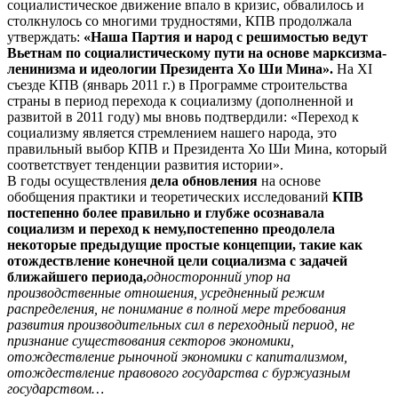
социалистическое движение впало в кризис, обвалилось и
столкнулось со многими трудностями, КПВ продолжала
утверждать:
«Наша Партия и народ с решимостью ведут
Вьетнам по социалистическому пути на основе марксизма-
ленинизма и идеологии Президента Хо Ши Мина».
На XI
съезде КПВ (январь 2011 г.) в Программе строительства
страны в период перехода к социализму (дополненной и
развитой в 2011 году) мы вновь подтвердили: «Переход к
социализму является стремлением нашего народа, это
правильный выбор КПВ и Президента Хо Ши Мина, который
соответствует тенденции развития истории».
В годы осуществления
дела обновления
на основе
обобщения практики и теоретических исследований
КПВ
постепенно более правильно и глубже осознавала
социализм и переход к нему,
постепенно преодолела
некоторые предыдущие простые концепции, такие как
отождествление конечной цели социализма с задачей
ближайшего периода,
односторонний упор на
производственные отношения, усредненный режим
распределения, не понимание в полной мере требования
развития производительных сил в переходный период, не
признание существования секторов экономики,
отождествление рыночной экономики с капитализмом,
отождествление правового государства с буржуазным
государством…