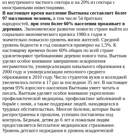
из внутреннего частного сектора и на 20% из сектора с
иностранными инвестициями.
В настоящее время население Вьетнама составляет более
97 миллионов человек,
в том числе 54 братских
народностей,
при этом более 60% населения проживает в
деревнях
. Экономическое развитие помогло стране выйти из
социально-экономического кризиса 1980-х годов и
значительно повысило уровень жизни жителей. Средний
уровень бедности в год снижается примерно на 1,5%. К
настоящему времени более 60% общин по всей стране
удовлетворяют требованиями деревни нового типа. Вьетнам
уделял особое внимание завершению искоренения
неграмотности, универсализации начального образования к
2000 году и универсализации неполного среднего
образования к 2010 году. Число студентов вузов и колледжей
увеличилось почти в 17 раз за последние 35 лет. В настоящее
время 95% взрослого населения Вьетнама умеет читать и
писать. Вьетнам уделяет особое внимание укреплению
профилактической медицины, профилактике заболеваний и
борьбе с ними, а также поддержке людей, находящихся в
трудных обстоятельствах. Многие болезни, которые были
распространены в прошлом, успешно поставлены под
контроль. Бедным, детям до 6 лет и пожилым людям
предоставляется бесплатное медицинское страхование.
Уровень детского недоедания и уровень младенческой