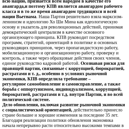
всю нацию, признается всем народом в качестве его
авангарда,
и поэтому КПВ является авангардом рабочего
класса и в то же время авангардом трудящихся и всей
нации Вьетнама
. Наша Партия решительно взяла марксизм-
ленинизм и идеологию Хо Ши Мина как идеологическую
основу и указатель для революционных действий, принимая
демократический централизм в качестве основного
организующего принципа. КПВ руководит посредством
программ, стратегий, ориентаций в политике и основных
руководящих принципов, через пропагандистскую работу,
мобилизационную и организационную работу, проверку и
контроль, а также через образцовые действия своих членов,
единое руководство кадровой работой.
Осознавая риски для
правящей партии, связанные с коррупцией, бюрократией,
растратами и т. д., особенно в условиях рыночной
экономики,
КПВ определила требование –
регулярное самообновление и самоисправление,
а также
борьба с оппортунизмом, индивидуализмом, коррупцией,
бюрократией, растратами и т.д. внутри Партии, и во всей
политической системе.
Дело обновления
, включая развитие рыночной экономики
с социалистической ориентацией,
действительно принесло
стране большие и хорошие изменения за последние 35 лет.
Благодаря реализации политики обновления экономика
начала непрерывно расти относительно высокими темпами в