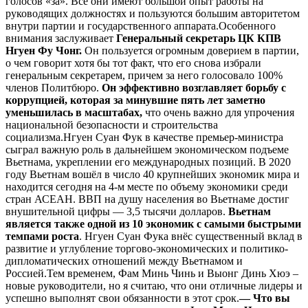
голосов «за». Все они имеют большой опыт работы на
руководящих должностях и пользуются большим авторитетом
внутри партии и государственного аппарата.Особенного
внимания заслуживает
Генеральный секретарь ЦК КПВ
Нгуен Фу Чонг.
Он пользуется огромным доверием в партии,
о чем говорит хотя бы тот факт, что его снова избрали
генеральным секретарем, причем за него голосовало 100%
членов Политбюро.
Он эффективно возглавляет борьбу с
коррупцией, которая за минувшие пять лет заметно
уменьшилась в масштабах,
что очень важно для упрочения
национальной безопасности и строительства
социализма.Нгуен Суан Фук в качестве премьер-министра
сыграл важную роль в дальнейшем экономическом подъеме
Вьетнама, укреплении его международных позиций. В 2020
году Вьетнам вошёл в число 40 крупнейших экономик мира и
находится сегодня на 4-м месте по объему экономики среди
стран АСЕАН. ВВП на душу населения во Вьетнаме достиг
внушительной цифры — 3,5 тысячи долларов.
Вьетнам
является также одной из 10 экономик с самыми быстрыми
темпами роста
. Нгуен Суан Фука внёс существенный вклад в
развитие и углубление торгово-экономических и политико-
дипломатических отношений между Вьетнамом и
Россией.Тем временем, Фам Минь Чинь и Выонг Динь Хюэ –
новые руководители, но я считаю, что они отличные лидеры и
успешно выполнят свои обязанности в этот срок.
— Что вы