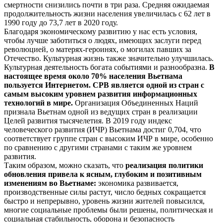
смертности снизились почти в три раза. Средняя ожидаемая
продолжительность жизни населения увеличилась с 62 лет в
1990 году до 73,7 лет в 2020 году.
Благодаря экономическому развитию у нас есть условия,
чтобы лучше заботиться о людях, имеющих заслуги перед
революцией, о матерях-героинях, о могилах павших за
Отечество. Культурная жизнь также значительно улучшилась.
Культурная деятельность богата событиями и разнообразна.
В
настоящее время около 70% населения Вьетнама
пользуется Интернетом. СРВ является одной из стран с
самым высоким уровнем развития информационных
технологий в мире.
Организация Объединенных Наций
признала Вьетнам одной из ведущих стран в реализации
Целей развития тысячелетия. В 2019 году индекс
человеческого развития (ИЧР) Вьетнама достиг 0,704, что
соответствует группе стран с высоким ИЧР в мире, особенно
по сравнению с другими странами с таким же уровнем
развития.
Таким образом, можно сказать, что
реализация политики
обновления привела к ясным, глубоким и позитивным
изменениям во Вьетнаме:
экономика развивается,
производственные силы растут, число бедных сокращается
быстро и непрерывно, уровень жизни жителей повысился,
многие социальные проблемы были решены, политическая и
социальная стабильность, оборона и безопасность