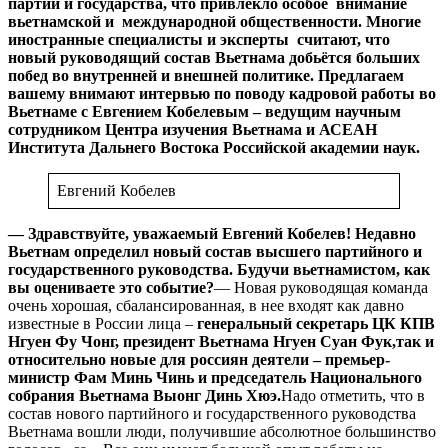
партии и государства, что привлекло особое внимание
вьетнамской и международной общественности. Многие
иностранные специалисты и эксперты считают, что
новый руководящий состав Вьетнама добьётся больших
побед во внутренней и внешней политике. Предлагаем
вашему внимают интервью по поводу кадровой работы во
Вьетнаме с Евгением Кобелевым – ведущим научным
сотрудником Центра изучения Вьетнама и АСЕАН
Института Дальнего Востока Российской академии наук.
Евгений Кобелев
— Здравствуйте, уважаемый Евгений Кобелев! Недавно
Вьетнам определил новый состав высшего партийного и
государственного руководства. Будучи вьетнамистом, как
вы оцениваете это событие?
— Новая руководящая команда
очень хорошая, сбалансированная, в нее входят как давно
известные в России лица –
генеральный секретарь ЦК КПВ
Нгуен Фу Чонг, президент Вьетнама Нгуен Суан Фук,
так и
относительно новые для россиян деятели – премьер-
министр Фам Минь Чинь и председатель Национального
собрания Вьетнама Выонг Динь Хюэ.
Надо отметить, что в
состав нового партийного и государственного руководства
Вьетнама вошли люди, получившие абсолютное большинство