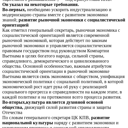
Он указал на некоторые требования.
Во-первых,
необходимо ускорить индустриализацию и
модернизацию страны вместе с развитием экономики
знаний;
развитие рыночной экономики с социалистической
ориентацией
Как отметил генеральный секретарь, рыночная экономика с
социалистической ориентацией является современной
рыночной экономикой, которая действует по законам
рыночной экономики и управляется социалистическим
правовым государством под руководством Компартии
Вьетнама в целях богатого народа, сильной страны,
справедливого, демократического и цивилизованного
общества. Основной особенностью, важным атрибутом
социалистической ориентации в рыночной экономике
Вьетнама является связь экономики с обществом, унификация
экономической политики с социальной политикой, в которой
экономический рост идет рука об руку с реализацией
социального прогресса и справедливости на каждом этапе, в
каждой политике и на протяжении всего процесса развития.
Во-вторых,
культура является духовной основой
общества,
движущей силой развития страны и защиты
Отечества
По словам генерального секретаря ЦК КПВ,
развитие
национальной культуры
наряду с развитием экономики и
укреплением прогресса и социальной справедливости