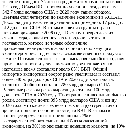
течение последних 35 лет со средними темпами роста около
7% в год. Объем ВВП постоянно увеличивался, достигнув
342,7 млрд долларов США в 2020 году, таким образом,
Вьетнам стал четвертой по величине экономикой в АСЕАН.
Доход на душу населения увеличился примерно в 17 раз, до 3
512 долларов США. Вьетнам вышел из группы стран с
низкими доходами с 2008 года. Вьетнам превратился из
страны, страдающей от нехватки продовольствия, в
государство, которое не только обеспечило
продовольственную безопасность, но и стало ведущим
экспортером риса и других сельскохозяйственных продуктов
в мире. Промышленность развивалась довольно быстро, доля
промышленности и услуг постоянно увеличивается и в
настоящее время составляет около 85% ВВП. Общий
импортно-экспортный оборот резко увеличился и составил
более 540 млрд долларов США в 2020 году, в частности,
экспортный оборот составил 280 млрд долларов США.
Валютные резервы резко выросли, достигнув 100 млрд
долларов США в 2020 году. Иностранные инвестиции быстро
росли, достигнув почти 395 млрд долларов США к концу
2020 года. Что касается экономической структуры с точки
зрения отношений собственности, то ВВП Вьетнама в
настоящее время состоит примерно на 27% из
государственной экономики, на 4% из коллективной
экономики, на 30% из экономики домашних хозяйств, на 10%