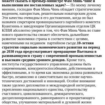
можете сказать о премьер-министре Фам Минь Чине и
выполнении им поставленных задач?
— По моему личному
мнению, господин Фам Минь Чинь обладает стратегическим
видением, напористым, решительным новаторским духом.
Эти качества очевидны в его достижениях, когда он был
назначен секретарем провинциального партийного комитета
Куангнинь и заведующим Организационным отделом ЦК
КПВЯ абсолютно уверен в том, что Фам Минь Чинь во главе
нового правительства сможет обеспечить дальнейшее
развитие экономики страны в соответствии с целями,
намеченными на недавнем партийном съезде.
10-летняя
стратегия социально-экономического развития на период
до 2030 года предусматривает превращение Вьетнама в
развивающуюся страну с современной промышленностью
и высоким средним уровнем доходов.
Кроме того,
институты государственного управления должны быть
современными, конкурентоспособными, действенными и
эффективными, в то время как экономика должна развиваться
быстро, независимо и самостоятельно на основе научно-
технических достижений и инноваций. Особое внимание
также уделено дипломатии и международной интеграции,
укреплению национального единства, строительству
счастливого, цивилизованного, демократического,
дисциплинированного, равноправного и процветающего
общества, улучшению материальной и духовной жизни