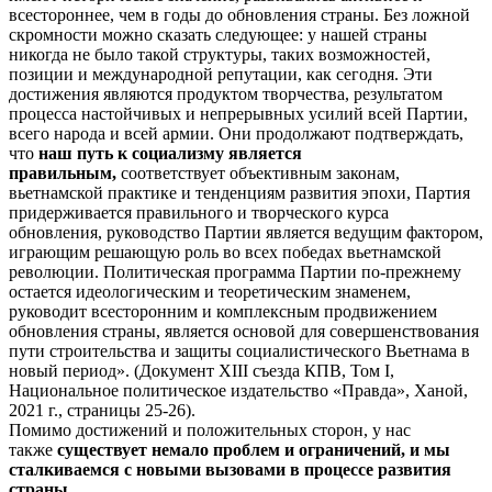
всестороннее, чем в годы до обновления страны. Без ложной
скромности можно сказать следующее: у нашей страны
никогда не было такой структуры, таких возможностей,
позиции и международной репутации, как сегодня. Эти
достижения являются продуктом творчества, результатом
процесса настойчивых и непрерывных усилий всей Партии,
всего народа и всей армии. Они продолжают подтверждать,
что
наш путь к социализму является
правильным,
соответствует объективным законам,
вьетнамской практике и тенденциям развития эпохи, Партия
придерживается правильного и творческого курса
обновления, руководство Партии является ведущим фактором,
играющим решающую роль во всех победах вьетнамской
революции. Политическая программа Партии по-прежнему
остается идеологическим и теоретическим знаменем,
руководит всесторонним и комплексным продвижением
обновления страны, является основой для совершенствования
пути строительства и защиты социалистического Вьетнама в
новый период». (Документ XIII съезда КПВ, Том I,
Национальное политическое издательство «Правда», Ханой,
2021 г., страницы 25-26).
Помимо достижений и положительных сторон, у нас
также
существует немало проблем и ограничений, и мы
сталкиваемся с новыми вызовами в процессе развития
страны.