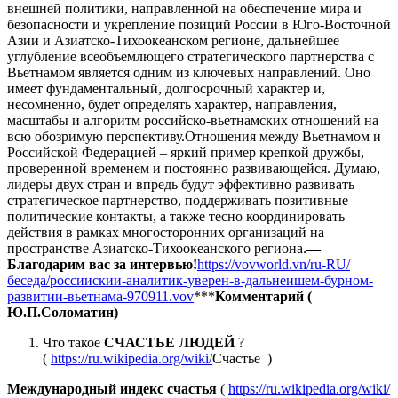
внешней политики, направленной на обеспечение мира и
безопасности и укрепление позиций России в Юго-Восточной
Азии и Азиатско-Тихоокеанском регионе, дальнейшее
углубление всеобъемлющего стратегического партнерства с
Вьетнамом является одним из ключевых направлений. Оно
имеет фундаментальный, долгосрочный характер и,
несомненно, будет определять характер, направления,
масштабы и алгоритм российско-вьетнамских отношений на
всю обозримую перспективу.Отношения между Вьетнамом и
Российской Федерацией – яркий пример крепкой дружбы,
проверенной временем и постоянно развивающейся. Думаю,
лидеры двух стран и впредь будут эффективно развивать
стратегическое партнерство, поддерживать позитивные
политические контакты, а также тесно координировать
действия в рамках многосторонних организаций на
пространстве Азиатско-Тихоокеанского региона.
—
Благодарим вас за интервью!
https://vovworld.vn/ru-RU/
беседа/россиискии-аналитик-уверен-в-дальнеишем-бурном-
развитии-вьетнама-970911.vov
***
Комментарий (
Ю.П.Соломатин)
Что такое
СЧАСТЬЕ ЛЮДЕЙ
?
(
https://ru.wikipedia.org/wiki/
Счастье )
Международный индекс счастья
(
https://ru.wikipedia.org/wiki/