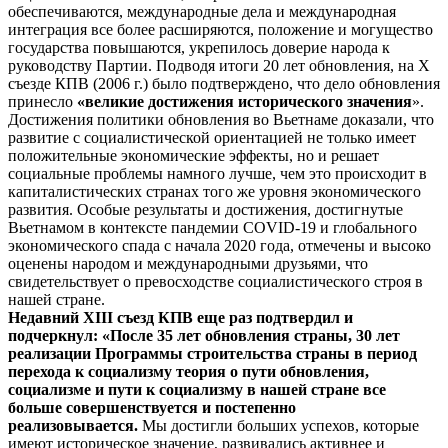
обеспечиваются, международные дела и международная
интеграция все более расширяются, положение и могущество
государства повышаются, укрепилось доверие народа к
руководству Партии. Подводя итоги 20 лет обновления, на Х
съезде КПВ (2006 г.) было подтверждено, что дело обновления
принесло
«великие достижения исторического значения
».
Достижения политики обновления во Вьетнаме доказали, что
развитие с социалистической ориентацией не только имеет
положительные экономические эффекты, но и решает
социальные проблемы намного лучше, чем это происходит в
капиталистических странах того же уровня экономического
развития. Особые результаты и достижения, достигнутые
Вьетнамом в контексте пандемии COVID-19 и глобального
экономического спада с начала 2020 года, отмечены и высоко
оценены народом и международными друзьями, что
свидетельствует о превосходстве социалистического строя в
нашей стране.
Недавний XIII съезд КПВ еще раз подтвердил и
подчеркнул: «После 35 лет обновления страны, 30 лет
реализации Программы строительства страны в период
перехода к социализму
теория о пути обновления,
социализме и пути к социализму в нашей стране
все
больше совершенствуется и постепенно
реализовывается.
Мы достигли больших успехов, которые
имеют историческое значение, развивались активнее и