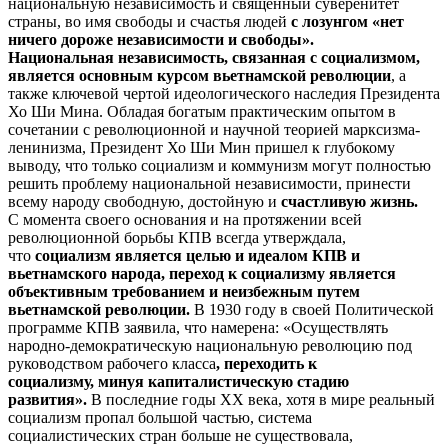
национальную независимость и священный суверенитет
страны, во имя свободы и счастья людей
с лозунгом «нет
ничего дороже независимости и свободы».
Национальная независимость, связанная с социализмом,
является основным курсом вьетнамской революции
, а
также ключевой чертой идеологического наследия Президента
Хо Ши Мина. Обладая богатым практическим опытом в
сочетании с революционной и научной теорией марксизма-
ленинизма, Президент Хо Ши Мин пришел к глубокому
выводу, что только социализм и коммунизм могут полностью
решить проблему национальной независимости, принести
всему народу свободную, достойную и
счастливую жизнь.
С момента своего основания и на протяжении всей
революционной борьбы КПВ всегда утверждала,
что
социализм является целью и идеалом КПВ и
вьетнамского народа, переход к социализму является
объективным требованием и неизбежным путем
вьетнамской революции.
В 1930 году в своей Политической
программе КПВ заявила, что намерена: «Осуществлять
народно-демократическую национальную революцию под
руководством рабочего класса
, переходить к
социализму, минуя капиталистическую стадию
развития».
В последние годы XX века, хотя в мире реальный
социализм пропал большой частью, система
социалистических стран больше не существовала,