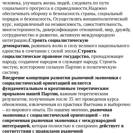
человека, улучшать жизнь людей, следовать по пути
социального прогресса и справедливости,Надежно
обеспечивать оборону и безопасность страны, социальный
порядок и безопасность, Осуществлять внешнеполитический
курс, направленный на независимость, самостоятельность,
многосторонность, диверсификацию отношений, мир, дружбу,
сотрудничество и развитие, активную международную
интеграцию,
Строить социалистическую
демократию,
развивать волю и силу великого национального
единства в сочетании с силой эпохи,
Строить
социалистическое правовое государство,
принадлежащее
народу, созданное народом и служащее народу, Cтроить
чистую, всесторонне сильную Партию и политическую
систему.
Внедрение концепции
развития рыночной экономики
с
социалистической ориентацией
является
фундаментальным и креативным теоретическим
прорывом нашей Партии,
важным теоретическим
результатом, полученным после 35 лет проведения курса
обновления, извлеченным из практики Вьетнама и выборочно
– из мирового опыта. По нашему мнению,
рыночная
экономика с социалистической ориентацией – это
современная рыночная экономика с международной
интеграцией,
которая полностью и синхронно
действует в
соответствии с правилами рыночной