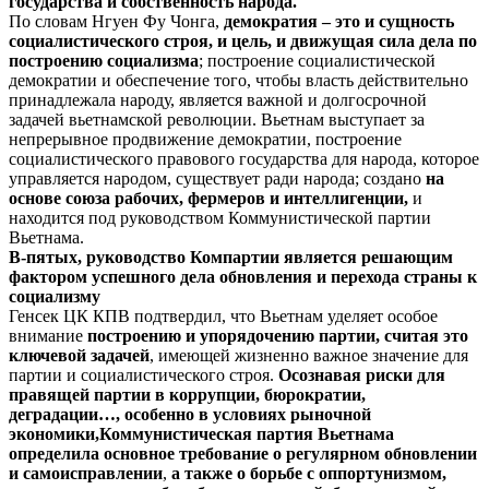
государства и собственность народа.
По словам Нгуен Фу Чонга,
демократия – это и сущность
социалистического строя, и цель, и движущая сила дела по
построению социализма
; построение социалистической
демократии и обеспечение того, чтобы власть действительно
принадлежала народу, является важной и долгосрочной
задачей вьетнамской революции. Вьетнам выступает за
непрерывное продвижение демократии, построение
социалистического правового государства для народа, которое
управляется народом, существует ради народа; создано
на
основе союза рабочих, фермеров и интеллигенции,
и
находится под руководством Коммунистической партии
Вьетнама.
В-пятых,
руководство Компартии является решающим
фактором
успешного дела обновления и
перехода страны к
социализму
Генсек ЦК КПВ подтвердил, что Вьетнам уделяет особое
внимание
построению и упорядочению партии, считая это
ключевой задачей
, имеющей жизненно важное значение для
партии и социалистического строя.
Осознавая риски для
правящей партии в коррупции, бюрократии,
деградации…, особенно в условиях рыночной
экономики,
Коммунистическая партия Вьетнама
определила основное требование о регулярном обновлении
и самоисправлении
,
а также о борьбе с оппортунизмом,