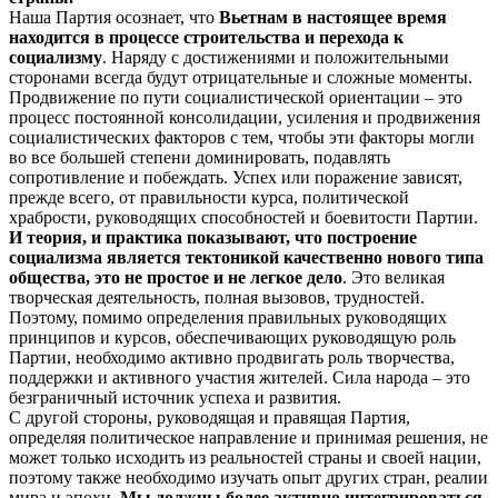
Наша Партия осознает, что
Вьетнам в настоящее время
находится в процессе строительства и
перехода к
социализму
. Наряду с достижениями и положительными
сторонами всегда будут отрицательные и сложные моменты.
Продвижение по пути социалистической ориентации – это
процесс постоянной консолидации, усиления и продвижения
социалистических факторов с тем, чтобы эти факторы могли
во все большей степени доминировать, подавлять
сопротивление и побеждать. Успех или поражение зависят,
прежде всего, от правильности курса, политической
храбрости, руководящих способностей и боевитости Партии.
И теория, и практика показывают, что построение
социализма является тектоникой качественно нового типа
общества, это не простое и не легкое дело
. Это великая
творческая деятельность, полная вызовов, трудностей.
Поэтому, помимо определения правильных руководящих
принципов и курсов, обеспечивающих руководящую роль
Партии, необходимо активно продвигать роль творчества,
поддержки и активного участия жителей. Сила народа – это
безграничный источник успеха и развития.
С другой стороны, руководящая и правящая Партия,
определяя политическое направление и принимая решения, не
может только исходить из реальностей страны и своей нации,
поэтому также необходимо изучать опыт других стран, реалии
мира и эпохи
. Мы должны более активно интегрироваться