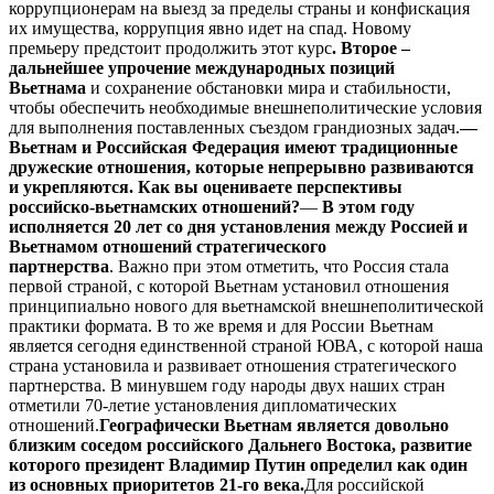
коррупционерам на выезд за пределы страны и конфискация
их имущества, коррупция явно идет на спад. Новому
премьеру предстоит продолжить этот курс
. Второе –
дальнейшее упрочение международных позиций
Вьетнама
и сохранение обстановки мира и стабильности,
чтобы обеспечить необходимые внешнеполитические условия
для выполнения поставленных съездом грандиозных задач.
—
Вьетнам и Российская Федерация имеют традиционные
дружеские отношения, которые непрерывно развиваются
и укрепляются. Как вы оцениваете перспективы
российско-вьетнамских отношений?
—
В этом году
исполняется 20 лет со дня установления между Россией и
Вьетнамом отношений стратегического
партнерства
. Важно при этом отметить, что Россия стала
первой страной, с которой Вьетнам установил отношения
принципиально нового для вьетнамской внешнеполитической
практики формата. В то же время и для России Вьетнам
является сегодня единственной страной ЮВА, с которой наша
страна установила и развивает отношения стратегического
партнерства. В минувшем году народы двух наших стран
отметили 70-летие установления дипломатических
отношений.
Географически Вьетнам является довольно
близким соседом российского Дальнего Востока, развитие
которого президент Владимир Путин определил как один
из основных приоритетов 21-го века.
Для российской