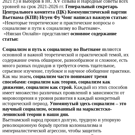
2021 г.) и выборов в НС XV созыва и Народные советы всех
уровней на срок 2021-2026 гг.
Генеральный секретарь
Центрального комитета (ЦК) Коммунистической партии
Вьетнама (КПВ) Нгуен Фу Чонг написал важную статью
:
«Некоторые теоретические и практические вопросы о
социализме и пути к социализму во Вьетнаме».
«Нянзан Онлайн» представляет
основное содержание
статьи:
Социализм и путь к социализму во Вьетнаме
являются
основной и важной теоретической и практической темой, их
содержание очень обширное, разнообразное и сложное, есть
много разных подходов и требуется очень тщательное,
серьезное изучение, глубокое и научное обобщение практики.
Как мы знаем
, социализм часто понимают тремя
способами: социализм как теория, социализм как
движение, социализм как строй.
Каждый из этих способов
имеет множество различных проявлений в зависимости от
мировоззрения и уровня развития в каждый конкретный
исторический период.
Упомянутый здесь социализм – это
научный социализм, основанный на марксистско-
ленинской теории в наши дни.
Вьетнамский народ прошел долгую, трудную и упорную
революционную борьбу против колониализма и
империалистической агрессии, чтобы защитить