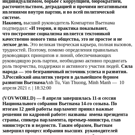
индивидуализмом, борьбе с коррупцией, бюрократией,
расточительством, деградацией и прочими негативными
явлениями внутри партии, и во всей политической
системе.
Наконец,
высший руководитель Компартии Вьетнама
подтвердил:
«И теория, и практика показывают,
что построение социализма является тектоникой
качественно нового типа общества, это не простое и не
легкое дело.
Это великая творческая карьера, полная вызовов,
трудностей. Поэтому, помимо определения правильных
руководящих принципов и линий, обеспечивающих
руководящую роль партии, необходимо активно продвигать
роль творчества, поддержки и активного участия людей.
Сила
народа — это безграничный источник успеха и развития.
3.Российский аналитик уверен в дальнейшем бурном
развитии Вьетнама
Anh Tu, Van Thuong, Minh Manh — 10
апреля 2021 г. | 18:32:00
(VOVWORLD) — 8 апреля завершилась 11-я сессия
Национального собрания Вьетнама 14-го созыва. По
итогам 12 дней работы парламент принял важные
решения по кадровой работе: названы имена президента
страны, спикера парламента, премьер-министра, глав
министерств и ведомств. Таким образом, Вьетнам
завершил процесс избрания высших руководителей