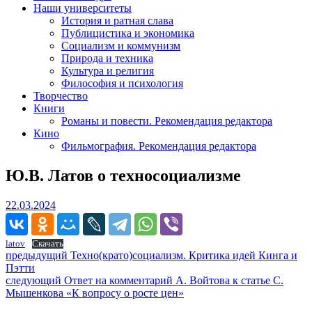
Наши университеты
История и ратная слава
Публицистика и экономика
Социализм и коммунизм
Природа и техника
Культура и религия
Философия и психология
Творчество
Книги
Романы и повести. Рекомендация редактора
Кино
Фильмография. Рекомендация редактора
Ю.В. Латов о техносоциализме
22.03.2024
22.03.2024
latov
Скачать
Навигация
Предыдущий
предыдущий
Техно(крато)социализм. Критика идей Кинга и
пост:
Пэтти
по
Следующее
следующий
Ответ на комментарий А. Войтова к статье С.
записям
сообщение:
Мышенкова «К вопросу о росте цен»