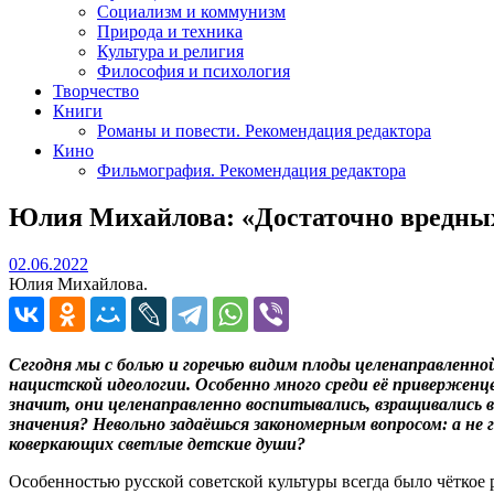
Социализм и коммунизм
Природа и техника
Культура и религия
Философия и психология
Творчество
Книги
Романы и повести. Рекомендация редактора
Кино
Фильмография. Рекомендация редактора
Юлия Михайлова: «Достаточно вредных
02.06.2022
02.06.2022
Юлия Михайлова.
Сегодня мы с болью и горечью видим плоды целенаправленно
нацистской идеологии. Особенно много среди её приверженц
значит, они целенаправленно воспитывались, взращивались в
значения? Невольно задаёшься закономерным вопросом: а не
коверкающих светлые детские души?
Особенностью русской советской культуры всегда было чёткое 