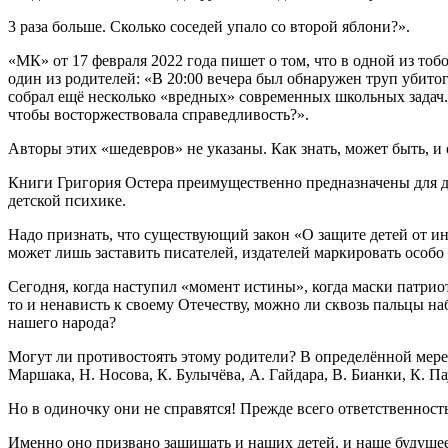
3 раза больше. Сколько соседей упало со второй яблони?».
«МК» от 17 февраля 2022 года пишет о том, что в одной из то
один из родителей: «В 20:00 вечера был обнаружен труп убитог
собрал ещё несколько «вредных» современных школьных задач. Н
чтобы восторжествовала справедливость?».
Авторы этих «шедевров» не указаны. Как знать, может быть, и
Книги Григория Остера преимущественно предназначены для де
детской психике.
Надо признать, что существующий закон «О защите детей от и
может лишь заставить писателей, издателей маркировать особо 
Сегодня, когда наступил «момент истины», когда маски патри
то и ненависть к своему Отечеству, можно ли сквозь пальцы н
нашего народа?
Могут ли противостоять этому родители? В определённой мере д
Маршака, Н. Носова, К. Булычёва, А. Гайдара, В. Бианки, К. Па
Но в одиночку они не справятся! Прежде всего ответственност
Именно оно призвано защищать и наших детей, и наше будущее! 