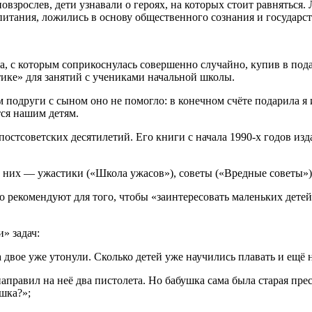
зрослев, дети узнавали о героях, на которых стоит равняться.
тания, ложились в основу общественного сознания и государст
а, с которым соприкоснулась совершенно случайно, купив в по
ике» для занятий с учениками начальной школы.
 подруги с сыном оно не помогло: в конечном счёте подарила я 
тся нашим детям.
остсоветских десятилетий. Его книги с начала 1990-х годов из
 них — ужастики («Школа ужасов»), советы («Вредные советы») 
 рекомендуют для того, чтобы «заинтересовать маленьких детей
» задач:
а двое уже утонули. Сколько детей уже научились плавать и ещё 
правил на неё два пистолета. Но бабушка сама была старая прес
шка?»;