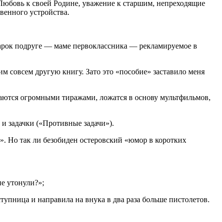
 Любовь к своей Родине, уважение к старшим, непреходящие
венного устройства.
дарок подруге — маме первоклассника — рекламируемое в
им совсем другую книгу. Зато это «пособие» заставило меня
даются огромными тиражами, ложатся в основу мультфильмов,
и задачки («Противные задачи»).
». Но так ли безобиден остеровский «юмор в коротких
не утонули?»;
тупница и направила на внука в два раза больше пистолетов.