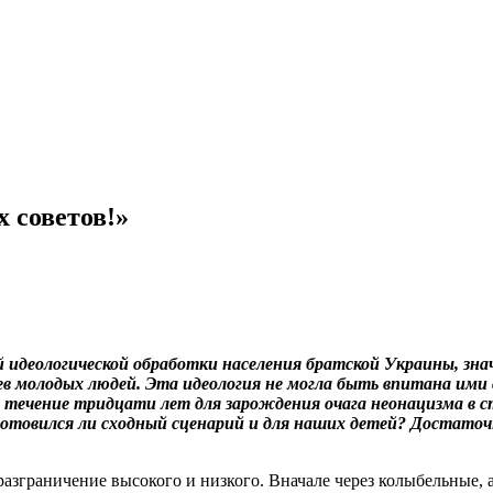
 советов!»
й идеологической обработки населения братской Украины, зн
ев молодых людей. Эта идеология не могла быть впитана ими 
 течение тридцати лет для зарождения очага неонацизма в ст
 готовился ли сходный сценарий и для наших детей? Достато
разграничение высокого и низкого. Вначале через колыбельные, 