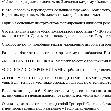
«12 девочек раздали людоедам, по 3 девочки каждому. Сколько
И это «пособие» переиздаётся большими тиражами. Более тог
Вероятно, шутливым. Но далеко не каждый это понимает!
Один из основных инструментов формирования личности ребён
Что мы видим в книге «Как пользоваться взрослыми»? «Живой 
вывести из себя. Делать эти выводы довольно просто. Результа
Способствуют ли подобные тексты укреплению авторитета род
Развивает богатое творчество автора и тему каннибализма. Во
«МЕЛЮЗГА В ГОРШОЧКАХ. Мелюзгу вместе с горшочками покида
«СОСИСКА СО СКРОМНИЦАМИ. Трёх застенчивых девочек положи
«ПРОСТУЖЕННЫЕ ДЕТИ С ХОЛОДНЫМИ УШАМИ. Детей, отказывающ
уши. Если температура ниже сорока, а уши ещё не отваливаются
В состоянии ли дети 6—9 лет, которым адресована эта книга, 
их внимания на неправильном поведении, популяризация извр
О задачах, которые ставил перед собой Григорий Остер, работ
в неё произведения под названием «Таблица удушения»: