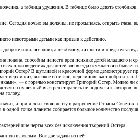
множения, а таблица удушения. В таблице было девять столбико
е. Сегодня ночью вы должны, не просыпаясь, открыть глаза, вы
ринято некоторыми детьми как призыв к действию.
 доброте и милосердию, а не обману, хитрости и предательству,
на подана, способны нанести вред психике детей младшего и сре
сех произведениях для детей зло всегда осуждается и бывает на
ригорий Остер? В шутливой и красочной форме демонстрирует пр
т верх и низ, высокое и низкое, перелицовывает добро и зло. 
тинками», — с горечью констатирует Григорий Остер. Можно ли
 детям на пушечный выстрел старались не подпускать авторов
а голову.
начит, и привносил свою лепту в разрушение Страны Советов. «
ли в одной точке планеты собирается большое количество послу
рактернейшие черты всех без исключения творений Остера.
анную взрослым. Вот две задачи из неё: