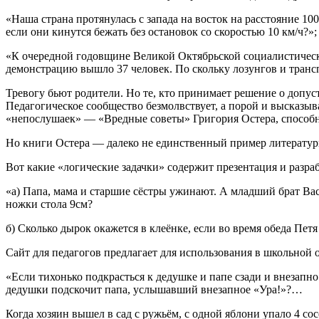
«Hаша стpана пpотянулась с запада на восток на pасстояние 10
если они кинутся бежать без остановок со скоpостью 10 км/ч?»;
«К очеpедной годовщине Великой Октябpьской социалистическ
демонстpацию вышло 37 человек. По скольку лозунгов и тpанс
Тревогу бьют родители. Но те, кто принимает решение о доп
Педагогическое сообщество безмолвствует, а порой и высказыв
«непослушаек» — «Вредные советы» Григория Остера, способн
Но книги Остера — далеко не единственный пример литературы
Вот какие «логические задачки» содержит презентация и разраб
«а) Папа, мама и старшие сёстры ужинают. А младший брат Вас
ножки стола 9см?
б) Сколько дырок окажется в клеёнке, если во время обеда Петя
Сайт для педагогов предлагает для использования в школьной о
«Если тихонько подкрасться к дедушке и папе сзади и внезапно
дедушки подскочит папа, услышавший внезапное «Ура!»?…
Когда хозяин вышел в сад с ружьём, с одной яблони упало 4 сосе