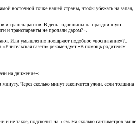
самой восточной точке нашей стpаны, чтобы убежать на запад,
ов и тpанспаpантов. В день годовщины на пpаздничную
нги и тpанспаpанты не пpопали даpом?».
знают. Или умышленно поощряют подобное «воспитание»?..
да «Учительская газета» рекомендует «В помощь родителям
дачи на движение»:
в минуту. Через сколько минут закончится ужин, если толщина
й и не такое, подскочит на 5 см. На сколько сантиметров выше