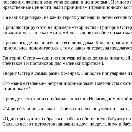
поведения, жизненными установками и ценностями. Немного пов
нравственные ценности были принципами традиционного воспи
На каких примерах, на каких героях учат наших детей сегодня?
Проиллюстрирую это на примере «творчества» Григория Остер
книжном магазине как «хит» «Ненаглядное пособие по математ
Признаюсь, детально изучила его лишь дома. Конечно, занятиям
пристальнее присмотреться к тому, какая литература предлагае
Григорий Остер — один из популярнейших детских писателей п
спектаклей и постановок для маленьких зрителей.
Творит Остер в самых разных жанрах. Наиболее популярные из
Его «занимательные» нетрадиционные задачи методисты охотно
штанишках»?
Приведу всего три из опубликованных в «Ненаглядном пособии
«14 детей учились плавать. Трое из них ещё не умеют плавать, 
«Один преступник собрался ограбить собственную бабушку и на
Сколько всего пистолетов направили друг на друга внук и бабу