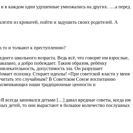
в, и в каждом одни удушенные умножались на других. ….а перед
лезти из кроватей, пойти и задушить своих родителей. А
 а то и толкают к преступлению?
днего школьного возраста. Ведь всё, что говорят им взрослые,
казано, а добро побеждает. Таким образом, ребёнку
ивлекательность, допустимость зла. Он разрушает
Ломает психику. Стирает идеалы! «При советской власти у меня
 считать это случайным? В Советском Союзе воспитанию
, высмеивающих наши традиционные ценности и
Я всегда занимался детьми […] давал вредные советы, когда им
шных детей, то они вырастают в большое количество послушных