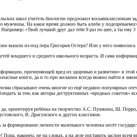
больских школ учитель биологии предложил восьмиклассникам за
о мужчины. На какое время должно быть алиби у подозреваемого,
апример: «Твой лучший друг дал тебе 9 раз по шее, а ты ему 3 
 они вышли из-под пера Григория Остера? Или у него появились
тей младшего и среднего школьного возраста. И сама информаци
нформации, причиняющей вред их здоровью и развитию» в этой 
опасные книги, да и то при желании всегда можно найти в закон
отизма сбрасывают очень многие из ещё недавно популярных оте
аблюдать за тем, как авторы деструктивных «вредных советов» в
а, ориентируя ребёнка на творчество А.С. Пушкина, Ш. Перро, Г
устовского, В. Драгунского и других классиков.
ь за формирование личности маленького человека несёт государс
Пора, наконец, не на словах, а на деле поставить заслон всем в