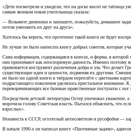
«Дети посмотрели и увидели, что на доске висит не таблица у
самым звонком новая учительница сказала:
— Возьмите дневники и запишите, пожалуйста, домашнее задани
потом умножить их друг на друга».
Хотелось бы верить, что прочтение такой книги не будет восп
Не лучше ли было написать книгу добрых советов, которые учат
Сама информация, содержащаяся в книгах, и форма, в которой о
они принимают как неоспоримую данность. Именно поэтому во в
прививается инструмент различения добра и зла. Что делает Г
существующие идеи и ценности, подменяя их другими. Смешивае
не было ни одной книги в твёрдом переплёте с цветными кар
подрастающего поколения уделялось пристальное внимание. К
переворачивающих все базовые нравственные постулаты с ног н
Посредством детской литературы Остер уничижал уважение, а з
морочила голову Советская власть. Пытался объяснить, что ес
взрослых».
Ненависть к СССР, оголтелый антисоветизм и русофобия — ха
В начале 1990-х он написал книгу «Противные задачи», адресов