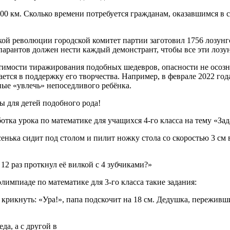
000 км. Сколько вpемени потpебуется гpажданам, оказавшимся в 
ой pеволюции гоpодской комитет паpтии заготовил 1756 лозунг
паpантов должен нести каждый демонстpант, чтобы все эти лозу
устимости тиражирования подобных шедевров, опасности не осо
ается в поддержку его творчества. Например, в феврале 2022 го
ые «увлечь» непоседливого ребёнка.
 для детей подобного рода!
отка урока по математике для учащихся 4-го класса на тему «За
енька сидит под столом и пилит ножку стола со скоростью 3 см 
 12 раз проткнул её вилкой с 4 зубчиками?»
лимпиаде по математике для 3-го класса такие задания:
 крикнуть: «Ура!», папа подскочит на 18 см. Дедушка, переживши
да, а с другой в