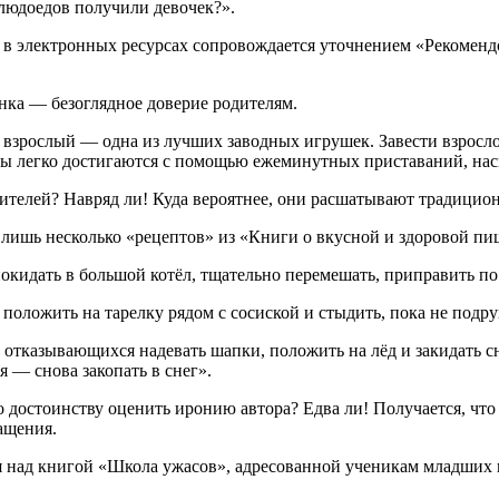
 людоедов получили девочек?».
о, в электронных ресурсах сопровождается уточнением «Рекоме
ка — безоглядное доверие родителям.
взрослый — одна из лучших заводных игрушек. Завести взрослог
ты легко достигаются с помощью ежеминутных приставаний, наско
ителей? Навряд ли! Куда вероятнее, они расшатывают традицио
т лишь несколько «рецептов» из «Книги о вкусной и здоровой пи
ть в большой котёл, тщательно перемешать, приправить по вк
ть на тарелку рядом с сосиской и стыдить, пока не подрумян
ихся надевать шапки, положить на лёд и закидать снегом. 
 — снова закопать в снег».
по достоинству оценить иронию автора? Едва ли! Получается, чт
ащения.
ая над книгой «Школа ужасов», адресованной ученикам младших 