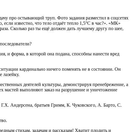
дачу про остывающий труп. Фото задания разместил в соцсетях
 если известно, что тело отдаёт тепло 1,5°C в час?». «МК»
раза. Сколько раз ты ещё должен дать лучшему другу по шее,
 последователи?
я, и форма, в которой она подана, способны нанести вред
ситуации кардинально ничего поменять не в состоянии. Он
е лазейку.
чественных деятелей культуры, демонстрируя пренебрежение, а
сех мастей выполняют заказ на разрушение и уничтожение
.Х. Андерсена, братьев Гримм, К. Чуковского, А. Барто, С.
тво.
редным стихам, задачам и рассказам! Хватит плодить и