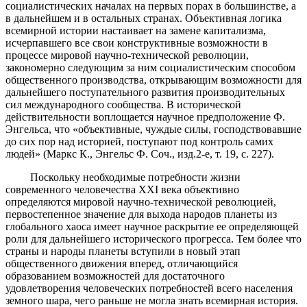
социалистических началах на первых порах в большинстве, а
в дальнейшем и в остальных странах. Объективная логика
всемирной истории настаивает на замене капитализма,
исчерпавшего все свои конструктивные возможности в
процессе мировой научно-технической революции,
закономерно следующим за ним социалистическим способом
общественного производства, открывающим возможности для
дальнейшего поступательного развития производительных
сил международного сообщества. В исторической
действительности воплощается научное предположение Ф.
Энгельса, что «объективные, чуждые силы, господствовавшие
до сих пор над историей, поступают под контроль самих
людей» (Маркс К., Энгельс Ф. Соч., изд.2-е, т. 19, с. 227).
Поскольку необходимые потребности жизни
современного человечества ХХI века объективно
определяются мировой научно-технической революцией,
первостепенное значение для выхода народов планеты из
глобального хаоса имеет научное раскрытие ее определяющей
роли для дальнейшего исторического прогресса. Тем более что
страны и народы планеты вступили в новый этап
общественного движения вперед, отличающийся
образованием возможностей для достаточного
удовлетворения человеческих потребностей всего населения
земного шара, чего раньше не могла знать всемирная история.