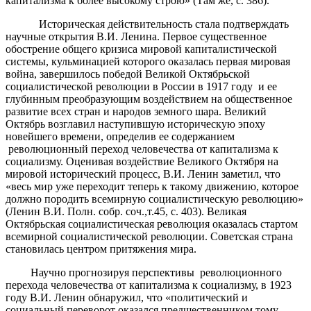
капитализма к более высокому строю» (Там же, с. 386).
Историческая действительность стала подтверждать
научные открытия В.И. Ленина. Первое существенное
обострение общего кризиса мировой капиталистической
системы, кульминацией которого оказалась первая мировая
война, завершилось победой Великой Октябрьской
социалистической революции в России в 1917 году и ее
глубинным преобразующим воздействием на общественное
развитие всех стран и народов земного шара. Великий
Октябрь возглавил наступившую историческую эпоху
новейшего времени, определив ее содержанием
революционный переход человечества от капитализма к
социализму. Оценивая воздействие Великого Октября на
мировой исторический процесс, В.И. Ленин заметил, что
«весь мир уже переходит теперь к такому движению, которое
должно породить всемирную социалистическую революцию»
(Ленин В.И. Полн. собр. соч.,т.45, с. 403). Великая
Октябрьская социалистическая революция оказалась стартом
всемирной социалистической революции. Советская страна
становилась центром притяжения мира.
Научно прогнозируя перспективы революционного
перехода человечества от капитализма к социализму, в 1923
году В.И. Ленин обнаружил, что «политический и
социальный переворот оказался предшественником тому