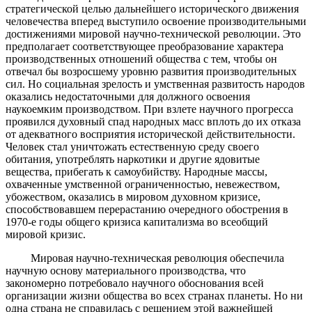
стратегической целью дальнейшего исторического движения
человечества вперед выступило освоение производительными
достижениями мировой научно-технической революции. Это
предполагает соответствующее преобразование характера
производственных отношений общества с тем, чтобы он
отвечал бы возросшему уровню развития производительных
сил. Но социальная зрелость и умственная развитость народов
оказались недостаточными для должного освоения
наукоемким производством. При взлете научного прогресса
проявился духовный спад народных масс вплоть до их отказа
от адекватного восприятия исторической действительности.
Человек стал уничтожать естественную среду своего
обитания, употреблять наркотики и другие ядовитые
вещества, прибегать к самоубийству. Народные массы,
охваченные умственной ограниченностью, невежеством,
убожеством, оказались в мировом духовном кризисе,
способствовавшем перерастанию очередного обострения в
1970-е годы общего кризиса капитализма во всеобщий
мировой кризис.
Мировая научно-техническая революция обеспечила
научную основу материального производства, что
закономерно потребовало научного обоснования всей
организации жизни общества во всех странах планеты. Но ни
одна страна не справилась с решением этой важнейшей