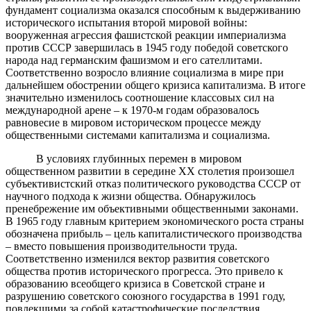
фундамент социализма оказался способным к выдерживанию
исторического испытания второй мировой войны:
вооруженная агрессия фашистской реакции империализма
против СССР завершилась в 1945 году победой советского
народа над германским фашизмом и его сателлитами.
Соответственно возросло влияние социализма в мире при
дальнейшем обострении общего кризиса капитализма. В итоге
значительно изменилось соотношение классовых сил на
международной арене – к 1970-м годам образовалось
равновесие в мировом историческом процессе между
общественными системами капитализма и социализма.
В условиях глубинных перемен в мировом
общественном развитии в середине ХХ столетия произошел
субъективистский отказ политического руководства СССР от
научного подхода к жизни общества. Обнаружилось
пренебрежение им объективными общественными законами.
В 1965 году главным критерием экономического роста страны
обозначена прибыль – цель капиталистического производства
– вместо повышения производительности труда.
Соответственно изменился вектор развития советского
общества против исторического прогресса. Это привело к
образованию всеобщего кризиса в Советской стране и
разрушению советского союзного государства в 1991 году,
повлекшими за собой катастрофические последствия