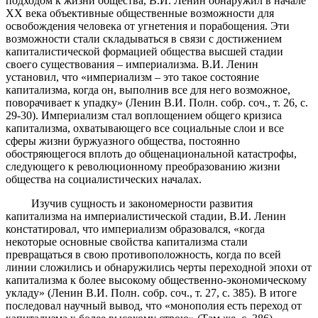
подходом к жизни общества, В.И. Ленин обнаружил в начале
ХХ века объективные общественные возможности для
освобождения человека от угнетения и порабощения. Эти
возможности стали складываться в связи с достижением
капиталистической формацией общества высшей стадии
своего существования – империализма. В.И. Ленин
установил, что «империализм – это такое состояние
капитализма, когда он, выполнив все для него возможное,
поворачивает к упадку» (Ленин В.И. Полн. собр. соч., т. 26, с.
29-30). Империализм стал воплощением общего кризиса
капитализма, охватывающего все социальные слои и все
сферы жизни буржуазного общества, постоянно
обостряющегося вплоть до общенациональной катастрофы,
следующего к революционному преобразованию жизни
общества на социалистических началах.
Изучив сущность и закономерности развития
капитализма на империалистической стадии, В.И. Ленин
констатировал, что империализм образовался, «когда
некоторые основные свойства капитализма стали
превращаться в свою противоположность, когда по всей
линии сложились и обнаружились черты переходной эпохи от
капитализма к более высокому общественно-экономическому
укладу» (Ленин В.И. Полн. собр. соч., т. 27, с. 385). В итоге
последовал научный вывод, что «монополия есть переход от