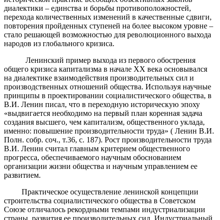
диалектики – единства и борьбы противоположностей,
перехода количественных изменений в качественные сдвиги,
повторения пройденных ступеней на более высоком уровне –
стало решающей возможностью для революционного выхода
народов из глобального кризиса.
Ленинский пример выхода из первого обострения
общего кризиса капитализма в начале XX века основывался
на диалектике взаимодействия производительных сил и
производственных отношений общества. Используя научные
принципы в проектировании социалистического общества, в
В.И. Ленин писал, что в переходную историческую эпоху
«выдвигается необходимо на первый план коренная задача
создания высшего, чем капитализм, общественного уклада,
именно: повышение производительности труда» ( Ленин В.И.
Полн. собр. соч., т.36, с. 187). Рост производительности труда
В.И. Ленин считал главным критерием общественного
прогресса, обеспечиваемого научным обоснованием
организации жизни общества и научным управлением ее
развитием.
Практическое осуществление ленинской концепции
строительства социалистического общества в Советском
Союзе отличалось рекордными темпами индустриализации
страны, развития ее производительных сил. Индустриальный