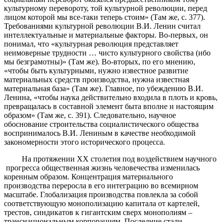
культурному перевороту, той культурной революции, перед
лицом которой мы все-таки теперь стоим» (Там же, с. 377).
Требованиями культурной революции В.И. Ленин считал
интеллектуальные и материальные факторы. Во-первых, он
понимал, что «культурная революция представляет
неимоверные трудности … чисто культурного свойства (ибо
мы безграмотны)» (Там же). Во-вторых, по его мнению,
«чтобы быть культурными, нужно известное развитие
материальных средств производства, нужна известная
материальная база» (Там же). Главное, по убеждению В.И.
Ленина, «чтобы наука действительно входила в плоть и кровь,
превращалась в составной элемент быта вполне и настоящим
образом» (Там же, с. 391). Следовательно, научное
обоснование строительства социалистического общества
воспринималось В.И. Лениным в качестве необходимой
закономерности этого исторического процесса.
На протяжении ХХ столетия под воздействием научного
прогресса общественная жизнь человечества изменилась
коренным образом. Концентрация материального
производства переросла в его интеграцию во всемирном
масштабе. Глобализация производства повлекла за собой
соответствующую монополизацию капитала от картелей,
трестов, синдикатов к гигантским сверх монополиям –
транснациональным корпорациям. Последние стали