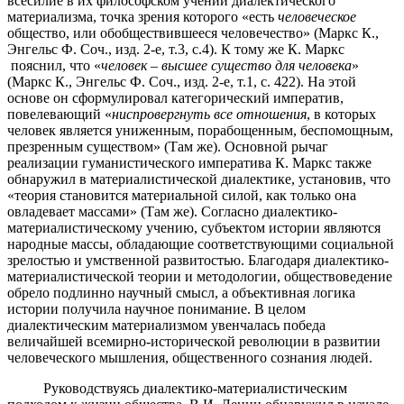
всесилие в их философском учении диалектического
материализма, точка зрения которого «есть
человеческое
общество, или обобществившееся человечество» (Маркс К.,
Энгельс Ф. Соч., изд. 2-е, т.3, с.4). К тому же К. Маркс
пояснил, что «
человек – высшее
существо для человека
»
(Маркс К., Энгельс Ф. Соч., изд. 2-е, т.1, с. 422). На этой
основе он сформулировал категорический императив,
повелевающий «
ниспровергнуть все отношения
, в которых
человек является униженным, порабощенным, беспомощным,
презренным существом» (Там же). Основной рычаг
реализации гуманистического императива К. Маркс также
обнаружил в материалистической диалектике, установив, что
«теория становится материальной силой, как только она
овладевает массами» (Там же). Согласно диалектико-
материалистическому учению, субъектом истории являются
народные массы, обладающие соответствующими социальной
зрелостью и умственной развитостью. Благодаря диалектико-
материалистической теории и методологии, обществоведение
обрело подлинно научный смысл, а объективная логика
истории получила научное понимание. В целом
диалектическим материализмом увенчалась победа
величайшей всемирно-исторической революции в развитии
человеческого мышления, общественного сознания людей.
Руководствуясь диалектико-материалистическим