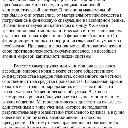
преобладающими и господствующими в мировой
капиталистической системе. В погоне за максимальной
прибылью они отрывались от материального производства и
погружались в финансовую спекуляцию на всемирном рынке.
Вследствие спекуляции капиталом к концу ХХ века в
транснационально-монополистической системе капитализма
стал господствовать фиктивный финансовый капитал. Он
функционирует лишь по инерции, иссякающей неумолимо и
необратимо. Превращение основных свойств капитализма в
свою противоположность аккумулировалось во всеобщей
агонии мировой капиталистической системы.
Вместе с саморазрушением капитализма разразился
всеобщий мировой кризис всего старого общественного
жизнеустройства народов планеты, основанного на частной
собственности на средства производства. Глобальный кризис
охватил все страны и народы мира, все сферы и области
жизни частнособственнического общества. Выход из
всемирного кризиса обнаруживается научным пониманием
жизни общества. Материалистическая диалектика оказалась
единственным в мире учением, которое не поддается
разрушительному воздействию глобального кризиса, а научно
объясняет причины его возникновения и способы
преодоления. Поэтому целенаправленное использование в
исторической практике всеобщих объективных законов