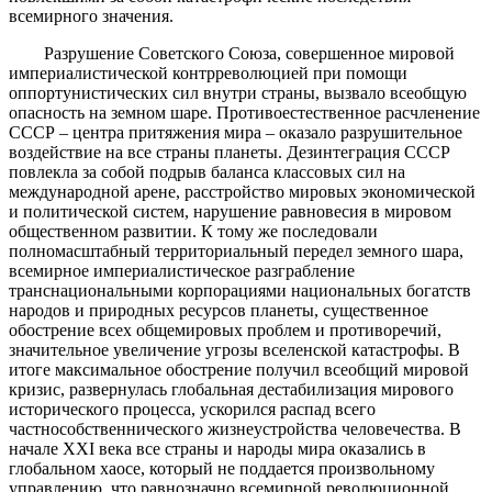
всемирного значения.
Разрушение Советского Союза, совершенное мировой
империалистической контрреволюцией при помощи
оппортунистических сил внутри страны, вызвало всеобщую
опасность на земном шаре. Противоестественное расчленение
СССР – центра притяжения мира – оказало разрушительное
воздействие на все страны планеты. Дезинтеграция СССР
повлекла за собой подрыв баланса классовых сил на
международной арене, расстройство мировых экономической
и политической систем, нарушение равновесия в мировом
общественном развитии. К тому же последовали
полномасштабный территориальный передел земного шара,
всемирное империалистическое разграбление
транснациональными корпорациями национальных богатств
народов и природных ресурсов планеты, существенное
обострение всех общемировых проблем и противоречий,
значительное увеличение угрозы вселенской катастрофы. В
итоге максимальное обострение получил всеобщий мировой
кризис, развернулась глобальная дестабилизация мирового
исторического процесса, ускорился распад всего
частнособственнического жизнеустройства человечества. В
начале ХХI века все страны и народы мира оказались в
глобальном хаосе, который не поддается произвольному
управлению, что равнозначно всемирной революционной