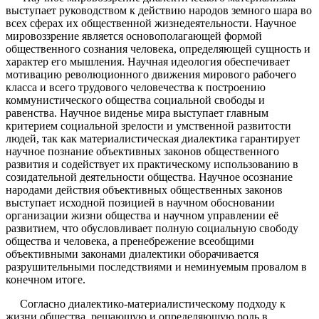
выступает руководством к действию народов земного шара во
всех сферах их общественной жизнедеятельности. Научное
мировоззрение является основополагающей формой
общественного сознания человека, определяющей сущность и
характер его мышления. Научная идеология обеспечивает
мотивацию революционного движения мирового рабочего
класса и всего трудового человечества к построению
коммунистического общества социальной свободы и
равенства. Научное виденье мира выступает главным
критерием социальной зрелости и умственной развитости
людей, так как материалистическая диалектика гарантирует
научное познание объективных законов общественного
развития и содействует их практическому использованию в
созидательной деятельности общества. Научное осознание
народами действия объективных общественных законов
выступает исходной позицией в научном обосновании
организации жизни общества и научном управлении её
развитием, что обусловливает полную социальную свободу
общества и человека, а пренебрежение всеобщими
объективными законами диалектики оборачивается
разрушительными последствиями и неминуемым провалом в
конечном итоге.
Согласно диалектико-материалистическому подходу к
жизни общества, решающую и определяющую роль в