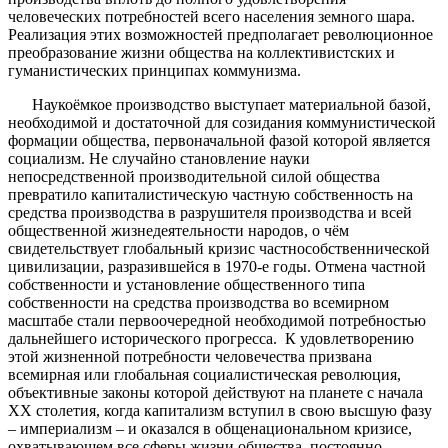
человеческих потребностей всего населения земного шара.
Реализация этих возможностей предполагает революционное
преобразование жизни общества на коллективистских и
гуманистических принципах коммунизма.
Наукоёмкое производство выступает материальной базой,
необходимой и достаточной для созидания коммунистической
формации общества, первоначальной фазой которой является
социализм. Не случайно становление науки
непосредственной производительной силой общества
превратило капиталистическую частную собственность на
средства производства в разрушителя производства и всей
общественной жизнедеятельности народов, о чём
свидетельствует глобальный кризис частнособственнической
цивилизации, разразившейся в 1970-е годы. Отмена частной
собственности и установление общественного типа
собственности на средства производства во всемирном
масштабе стали первоочередной необходимой потребностью
дальнейшего исторического прогресса. К удовлетворению
этой жизненной потребности человечества призвана
всемирная или глобальная социалистическая революция,
объективные законы которой действуют на планете с начала
XX столетия, когда капитализм вступил в свою высшую фазу
– империализм – и оказался в общенациональном кризисе,
охватывающем все сферы жизни общества, постоянно