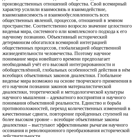
производственных отношений общества. Свой всемирный
характер усилили взаимосвязь и взаимодействие,
взаимозависимость и взаимообусловленность всех
общественных явлений, процессов, отношений в земном
пространстве. Соответственно возросло значение целостного
виденья мира, системного или комплексного подхода к его
научному познанию. Объективный исторический
детерминизм обогатился всемирной интеграцией
общественных процессов, глобализацией общественной
жизнедеятельности человечества. Поэтому научное
понимание мира новейшего времени предполагает
необходимый учёт его высокой интегрированности и
обобществлённой, глобальных особенностей действия в нём
всеобщих объективных законов диалектики. Глобальное
виденье мира возможно на основе творческого применения в
его научном познании законов материалистической
диалектики, теоретической и методологической культуры
научного мышления – адекватного восприятия и научного
понимания объективной реальности. Единство и борьба
противоположностей, переход количественных изменений в
качественные сдвиги, повторение пройденных ступеней на
более высоком уровне – всеобщие объективные законы
диалектики – выступают эффективными рычагам научного
осознания и революционного преобразования исторической
действительности.