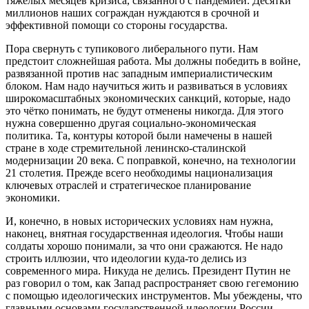
тяжёлых месяцев кризиса, связанного с пандемией. Десятки
миллионов наших сограждан нуждаются в срочной и
эффективной помощи со стороны государства.
Пора свернуть с тупикового либерального пути. Нам
предстоит сложнейшая работа. Мы должны победить в войне,
развязанной против нас западным империалистическим
блоком. Нам надо научиться жить и развиваться в условиях
широкомасштабных экономических санкций, которые, надо
это чётко понимать, не будут отменены никогда. Для этого
нужна совершенно другая социально-экономическая
политика. Та, контуры которой были намечены в нашей
стране в ходе стремительной ленинско-сталинской
модернизации 20 века. С поправкой, конечно, на технологии
21 столетия. Прежде всего необходимы национализация
ключевых отраслей и стратегическое планирование
экономики.
И, конечно, в новых исторических условиях нам нужна,
наконец, внятная государственная идеология. Чтобы наши
солдаты хорошо понимали, за что они сражаются. Не надо
строить иллюзии, что идеологии куда-то делись из
современного мира. Никуда не делись. Президент Путин не
раз говорил о том, как Запад распространяет свою гегемонию
с помощью идеологических инструментов. Мы убеждены, что
главными основами государственной идеологии России