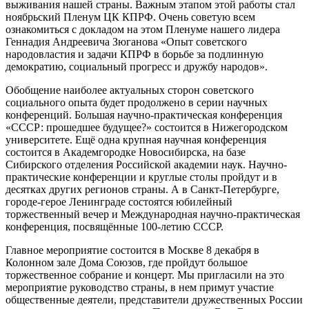
выживания нашей страны. Важным этапом этой работы стал
ноябрьский Пленум ЦК КПРФ. Очень советую всем
ознакомиться с докладом на этом Пленуме нашего лидера
Геннадия Андреевича Зюганова «Опыт советского
народовластия и задачи КПРФ в борьбе за подлинную
демократию, социальный прогресс и дружбу народов».
Обобщение наиболее актуальных сторон советского
социального опыта будет продолжено в серии научных
конференций. Большая научно-практическая конференция
«СССР: прошедшее будущее?» состоится в Нижегородском
университете. Ещё одна крупная научная конференция
состоится в Академгородке Новосибирска, на базе
Сибирского отделения Российской академии наук. Научно-
практические конференции и круглые столы пройдут и в
десятках других регионов страны. А в Санкт-Петербурге,
городе-герое Ленинграде состоятся юбилейный
торжественный вечер и Международная научно-практическая
конференция, посвящённые 100-летию СССР.
Главное мероприятие состоится в Москве 8 декабря в
Колонном зале Дома Союзов, где пройдут большое
торжественное собрание и концерт. Мы пригласили на это
мероприятие руководство страны, в нем примут участие
общественные деятели, представители дружественных России