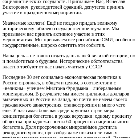
социалистических государств. Приглашаем Вас, Вячеслав
Викторович, руководителей фракций, депутатов принять
участие в праздничном мероприятии.
Уважаемые коллеги! Ещё не поздно придать великому
историческому юбилею государственное звучание. Мы
призываем вас принять активное участие в этих
мероприятиях. Мы призываем все российские СМИ, особенно
государственные, широко осветить эти события.
Наша цель – не только отдать дань нашей великой истории, но
и позаботиться о будущем. Исторические обстоятельства
властно требуют от нас начать учиться у СССР.
Последние 30 лет социально-экономическая политика в
России строилась, в общем и целом, в соответствии с
«великим» учением Милтона Фридмана – либеральным
монетаризмом. В результате мы имеем триллионы долларов,
вывезенных из России на Запад, но почти не имеем своего
гражданского авиастроения, станкостроения и много чего
ещё. У нас самая большая среди крупных стран мира
концентрация богатства в руках верхушки: одному проценту
общества принадлежат почти 60 процентов национального
богатства. Доля просроченных микрозаймов достигла
рекордного уровня, превзойдя даже показатели самых