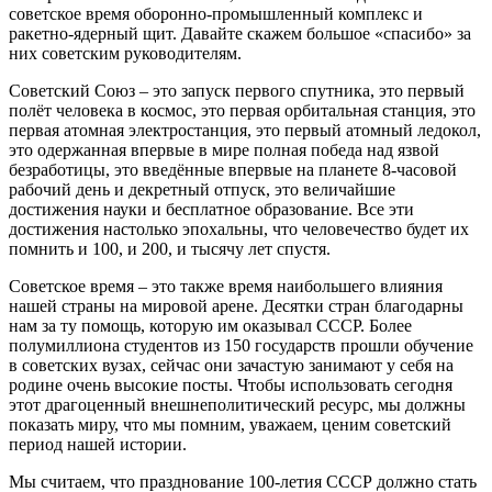
советское время оборонно-промышленный комплекс и
ракетно-ядерный щит. Давайте скажем большое «спасибо» за
них советским руководителям.
Советский Союз – это запуск первого спутника, это первый
полёт человека в космос, это первая орбитальная станция, это
первая атомная электростанция, это первый атомный ледокол,
это одержанная впервые в мире полная победа над язвой
безработицы, это введённые впервые на планете 8-часовой
рабочий день и декретный отпуск, это величайшие
достижения науки и бесплатное образование. Все эти
достижения настолько эпохальны, что человечество будет их
помнить и 100, и 200, и тысячу лет спустя.
Советское время – это также время наибольшего влияния
нашей страны на мировой арене. Десятки стран благодарны
нам за ту помощь, которую им оказывал СССР. Более
полумиллиона студентов из 150 государств прошли обучение
в советских вузах, сейчас они зачастую занимают у себя на
родине очень высокие посты. Чтобы использовать сегодня
этот драгоценный внешнеполитический ресурс, мы должны
показать миру, что мы помним, уважаем, ценим советский
период нашей истории.
Мы считаем, что празднование 100-летия СССР должно стать