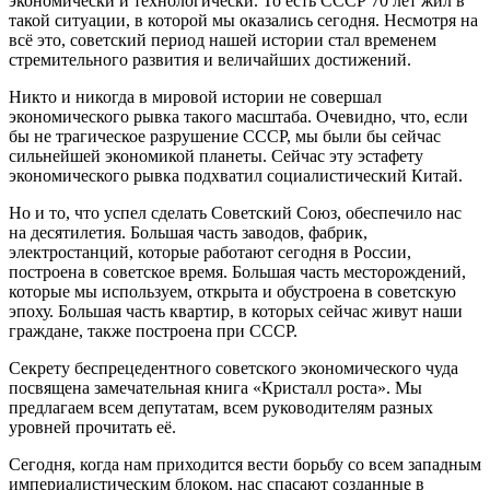
экономически и технологически. То есть СССР 70 лет жил в
такой ситуации, в которой мы оказались сегодня. Несмотря на
всё это, советский период нашей истории стал временем
стремительного развития и величайших достижений.
Никто и никогда в мировой истории не совершал
экономического рывка такого масштаба. Очевидно, что, если
бы не трагическое разрушение СССР, мы были бы сейчас
сильнейшей экономикой планеты. Сейчас эту эстафету
экономического рывка подхватил социалистический Китай.
Но и то, что успел сделать Советский Союз, обеспечило нас
на десятилетия. Большая часть заводов, фабрик,
электростанций, которые работают сегодня в России,
построена в советское время. Большая часть месторождений,
которые мы используем, открыта и обустроена в советскую
эпоху. Большая часть квартир, в которых сейчас живут наши
граждане, также построена при СССР.
Секрету беспрецедентного советского экономического чуда
посвящена замечательная книга «Кристалл роста». Мы
предлагаем всем депутатам, всем руководителям разных
уровней прочитать её.
Сегодня, когда нам приходится вести борьбу со всем западным
империалистическим блоком, нас спасают созданные в