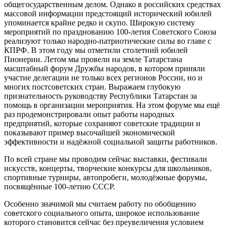
общегосударственным делом. Однако в российских средствах
массовой информации предстоящий исторический юбилей
упоминается крайне редко и скупо. Широкую систему
мероприятий по празднованию 100-летия Советского Союза
реализуют только народно-патриотические силы во главе с
КПРФ. В этом году мы отметили столетний юбилей
Пионерии. Летом мы провели на земле Татарстана
масштабный форум Дружбы народов, в котором приняли
участие делегации не только всех регионов России, но и
многих постсоветских стран. Выражаем глубокую
признательность руководству Республики Татарстан за
помощь в организации мероприятия. На этом форуме мы ещё
раз продемонстрировали опыт работы народных
предприятий, которые сохраняют советские традиции и
показывают пример высочайшей экономической
эффективности и надёжной социальной защиты работников.
По всей стране мы проводим сейчас выставки, фестивали
искусств, концерты, творческие конкурсы для школьников,
спортивные турниры, автопробеги, молодёжные форумы,
посвящённые 100-летию СССР.
Особенно значимой мы считаем работу по обобщению
советского социального опыта, широкое использование
которого становится сейчас без преувеличения условием