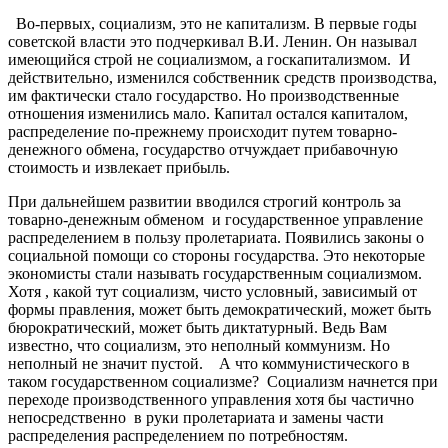
Во-первых, социализм, это не капитализм. В первые годы
советской власти это подчеркивал В.И. Ленин. Он называл
имеющийся строй не социализмом, а госкапитализмом. И
действительно, изменился собственник средств производства,
им фактически стало государство. Но производственные
отношения изменились мало. Капитал остался капиталом,
распределение по-прежнему происходит путем товарно-
денежного обмена, государство отчуждает прибавочную
стоимость и извлекает прибыль.
При дальнейшем развитии вводился строгий контроль за
товарно-денежным обменом и государственное управление
распределением в пользу пролетариата. Появились законы о
социальной помощи со стороны государства. Это некоторые
экономисты стали называть государственным социализмом.
Хотя , какой тут социализм, чисто условный, зависимый от
формы правления, может быть демократический, может быть
бюрократический, может быть диктатурный. Ведь Вам
известно, что социализм, это неполный коммунизм. Но
неполный не значит пустой. А что коммунистического в
таком государственном социализме? Социализм начнется при
переходе производственного управления хотя бы частично
непосредственно в руки пролетариата и замены части
распределения распределением по потребностям.