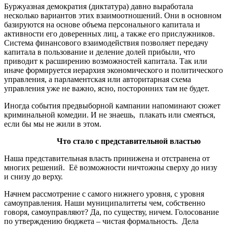
Буржуазная демократия (диктатура) давно выработала
несколько вариантов этих взаимоотношений. Они в основном
базируются на основе объема персонального капитала и
активности его доверенных лиц, а также его прислужников.
Система финансового взаимодействия позволяет передачу
капитала в пользование и деление долей прибыли, что
приводит к расширению возможностей капитала. Так или
иначе формируется иерархия экономического и политического
управления, а парламентская или авторитарная схема
управления уже не важно, ясно, посторонних там не будет.
Иногда события предвыборной кампании напоминают сюжет
криминальной комедии. И не знаешь, плакать или смеяться,
если бы мы не жили в этом.
Что стало с представительной властью
Наша представительная власть принижена и отстранена от
многих решений. Её возможности ничтожны сверху до низу
и снизу до верху.
Начнем рассмотрение с самого нижнего уровня, с уровня
самоуправления. Наши муниципалитеты чем, собственно
говоря, самоуправляют? Да, по существу, ничем. Голосование
по утверждению бюджета – чистая формальность. Дела