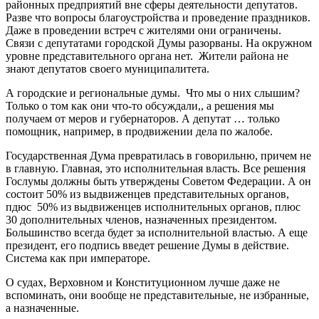
районных предприятий вне сферы деятельности депутатов.
Разве что вопросы благоустройства и проведение праздников.
Даже в проведении встреч с жителями они ограничены.
Связи с депутатами городской Думы разорваны. На окружном
уровне представительного органа нет. Жители района не
знают депутатов своего муниципалитета.
А городские и региональные думы. Что мы о них слышим?
Только о том как они что-то обсуждали,, а решения мы
получаем от меров и губернаторов. А депутат … только
помощник, например, в продвижении дела по жалобе.
Государственная Дума превратилась в говорильню, причем не
в главную. Главная, это исполнительная власть. Все решения
Гослумы должны быть утверждены Советом Федерации. А он
состоит 50% из выдвиженцев представительных органов,
пдюс 50% из выдвиженцев исполнительных органов, плюс
30 дополнительных членов, назначенных президентом.
Большинство всегда будет за исполнительной властью. А еще
президент, его подпись введет решение Думы в действие.
Система как при императоре.
О судах, Верховном и Конституционном лучше даже не
вспоминать, они вообще не представительные, не избранные,
а назначенные.