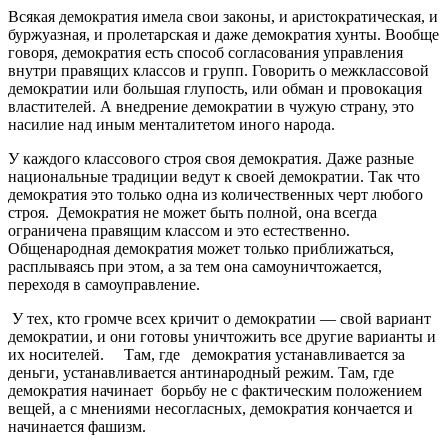
Всякая демократия имела свои законы, и аристократическая, и
буржуазная, и пролетарская и даже демократия хунты. Вообще
говоря, демократия есть способ согласования управления
внутри правящих классов и групп. Говорить о межклассовой
демократии или большая глупость, или обман и провокация
властителей. А внедрение демократии в чужую страну, это
насилие над иным менталитетом иного народа.
У каждого классового строя своя демократия. Даже разные
национальные традиции ведут к своей демократии. Так что
демократия это только одна из количественных черт любого
строя. Демократия не может быть полной, она всегда
ограничена правящим классом и это естественно.
Общенародная демократия может только приближаться,
расплываясь при этом, а за тем она самоуничтожается,
переходя в самоуправление.
У тех, кто громче всех кричит о демократии — свой вариант
демократии, и они готовы уничтожить все другие варианты и
их носителей. Там, где демократия устанавливается за
деньги, устанавливается антинародный режим. Там, где
демократия начинает борьбу не с фактическим положением
вещей, а с мнениями несогласных, демократия кончается и
начинается фашизм.