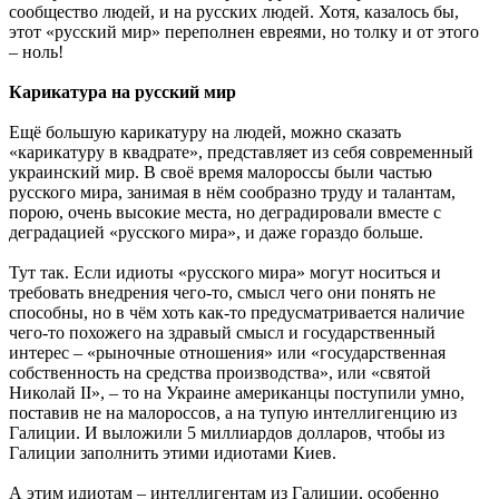
сообщество людей, и на русских людей. Хотя, казалось бы,
этот «русский мир» переполнен евреями, но толку и от этого
– ноль!
Карикатура на русский мир
Ещё большую карикатуру на людей, можно сказать
«карикатуру в квадрате», представляет из себя современный
украинский мир. В своё время малороссы были частью
русского мира, занимая в нём сообразно труду и талантам,
порою, очень высокие места, но деградировали вместе с
деградацией «русского мира», и даже гораздо больше.
Тут так. Если идиоты «русского мира» могут носиться и
требовать внедрения чего-то, смысл чего они понять не
способны, но в чём хоть как-то предусматривается наличие
чего-то похожего на здравый смысл и государственный
интерес – «рыночные отношения» или «государственная
собственность на средства производства», или «святой
Николай II», – то на Украине американцы поступили умно,
поставив не на малороссов, а на тупую интеллигенцию из
Галиции. И выложили 5 миллиардов долларов, чтобы из
Галиции заполнить этими идиотами Киев.
А этим идиотам – интеллигентам из Галиции, особенно