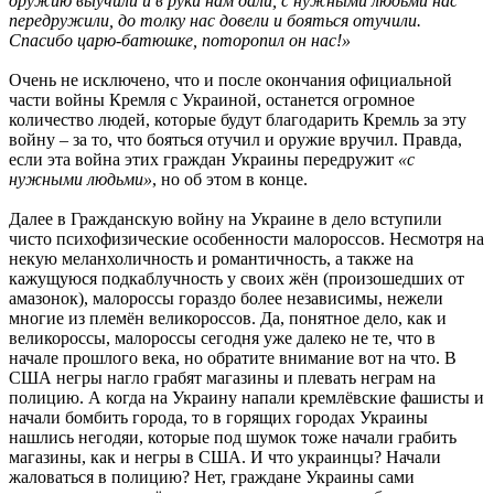
оружию выучили и в руки нам дали, с нужными людьми нас
передружили, до толку нас довели и бояться отучили.
Спасибо царю-батюшке, поторопил он нас!»
Очень не исключено, что и после окончания официальной
части войны Кремля с Украиной, останется огромное
количество людей, которые будут благодарить Кремль за эту
войну – за то, что бояться отучил и оружие вручил. Правда,
если эта война этих граждан Украины передружит
«с
нужными людьми»
, но об этом в конце.
Далее в Гражданскую войну на Украине в дело вступили
чисто психофизические особенности малороссов. Несмотря на
некую меланхоличность и романтичность, а также на
кажущуюся подкаблучность у своих жён (произошедших от
амазонок), малороссы гораздо более независимы, нежели
многие из племён великороссов. Да, понятное дело, как и
великороссы, малороссы сегодня уже далеко не те, что в
начале прошлого века, но обратите внимание вот на что. В
США негры нагло грабят магазины и плевать неграм на
полицию. А когда на Украину напали кремлёвские фашисты и
начали бомбить города, то в горящих городах Украины
нашлись негодяи, которые под шумок тоже начали грабить
магазины, как и негры в США. И что украинцы? Начали
жаловаться в полицию? Нет, граждане Украины сами