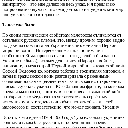
заинтригую – это ещё далеко не весь ужас, и я предлагаю
попробовать обдумать, что ожидает вот этот украинский мир
или український світ дальше.
Такое уже было
По своим психическим свойствам малороссы отличаются от
остальных русских племён, это, между прочим, хорошо видно
по давним событиям на Украине после окончания Первой
мировой войны. Интересующимся, для понимания
особенностей малороссов (галичан тогда ещё и близко на
Украине не было), рекомендую книгу «Народ на войне»,
написанную медсестрой Первой мировой и гражданской войн
Софьей Федорченко, которая работая в госпиталях мировой, а
затем и гражданской войн разговаривала с раненными
солдатами на самые разные темы, записывая их откровения.
Поскольку она служила на Юго-Западном фронте, на котором
воевали малороссы, а потом в госпиталях гражданской войны
на Украине, то Федорченко является очень серьёзным
источником для тех, кто попробует понять образ мыслей
малороссов и, соответственно, что может ожидать Украину.
Кстати, в это время (1914-1920 годы) у всех солдат-украинцев
родным языком был русский, в их речи лишь изредка
встречаются оставшиеся с родных сёл малороссийские слова –