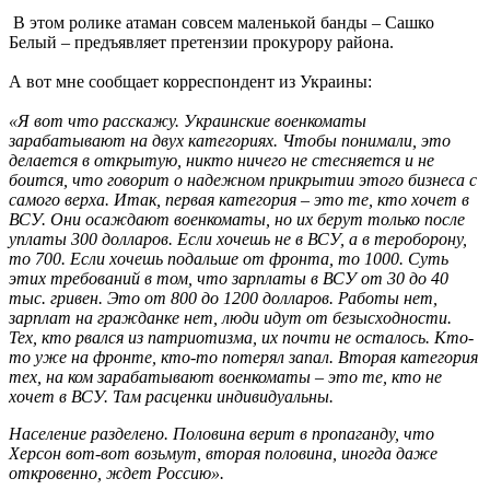
В этом ролике атаман совсем маленькой банды – Сашко
Белый – предъявляет претензии прокурору района.
А вот мне сообщает корреспондент из Украины:
«Я вот что расскажу. Украинские военкоматы
зарабатывают на двух категориях. Чтобы понимали, это
делается в открытую, никто ничего не стесняется и не
боится, что говорит о надежном прикрытии этого бизнеса с
самого верха. Итак, первая категория – это те, кто хочет в
ВСУ. Они осаждают военкоматы, но их берут только после
уплаты 300 долларов. Если хочешь не в ВСУ, а в тероборону,
то 700. Если хочешь подальше от фронта, то 1000. Суть
этих требований в том, что зарплаты в ВСУ от 30 до 40
тыс. гривен. Это от 800 до 1200 долларов. Работы нет,
зарплат на гражданке нет, люди идут от безысходности.
Тех, кто рвался из патриотизма, их почти не осталось. Кто-
то уже на фронте, кто-то потерял запал. Вторая категория
тех, на ком зарабатывают военкоматы – это те, кто не
хочет в ВСУ. Там расценки индивидуальны.
Население разделено. Половина верит в пропаганду, что
Херсон вот-вот возьмут, вторая половина, иногда даже
откровенно, ждет Россию».