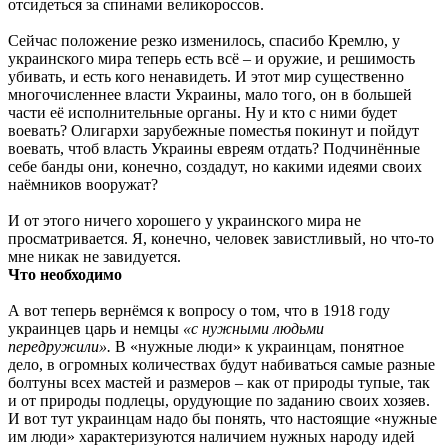
отсидеться за спинами великороссов.
Сейчас положение резко изменилось, спасибо Кремлю, у
украинского мира теперь есть всё – и оружие, и решимость
убивать, и есть кого ненавидеть. И этот мир существенно
многочисленнее власти Украины, мало того, он в большей
части её исполнительные органы. Ну и кто с ними будет
воевать? Олигархи зарубежные поместья покинут и пойдут
воевать, чтоб власть Украины евреям отдать? Подчинённые
себе банды они, конечно, создадут, но какими идеями своих
наёмников вооружат?
И от этого ничего хорошего у украинского мира не
просматривается. Я, конечно, человек завистливый, но что-то
мне никак не завидуется.
Что необходимо
А вот теперь вернёмся к вопросу о том, что в 1918 году
украинцев царь и немцы
«с нужными людьми
передружили».
В «нужные люди» к украинцам, понятное
дело, в огромных количествах будут набиваться самые разные
болтуны всех мастей и размеров – как от природы тупые, так
и от природы подлецы, орудующие по заданию своих хозяев.
И вот тут украинцам надо бы понять, что настоящие «нужные
им люди» характеризуются наличием нужных народу идей