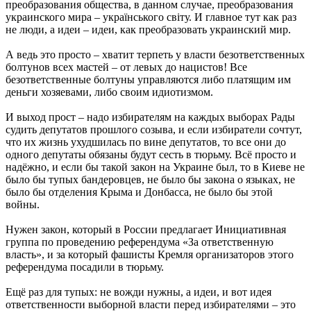
преобразования общества, в данном случае, преобразования
украинского мира – українського світу. И главное тут как раз
не люди, а идеи – идеи, как преобразовать украинский мир.
А ведь это просто – хватит терпеть у власти безответственных
болтунов всех мастей – от левых до нацистов! Все
безответственные болтуны управляются либо платящим им
деньги хозяевами, либо своим идиотизмом.
И выход прост – надо избирателям на каждых выборах Рады
судить депутатов прошлого созыва, и если избиратели сочтут,
что их жизнь ухудшилась по вине депутатов, то все они до
одного депутаты обязаны будут сесть в тюрьму. Всё просто и
надёжно, и если бы такой закон на Украине был, то в Киеве не
было бы тупых бандеровцев, не было бы закона о языках, не
было бы отделения Крыма и Донбасса, не было бы этой
войны.
Нужен закон, который в России предлагает Инициативная
группа по проведению референдума «За ответственную
власть», и за который фашисты Кремля организаторов этого
референдума посадили в тюрьму.
Ещё раз для тупых: не вожди нужны, а идеи, и вот идея
ответственности выборной власти перед избирателями – это