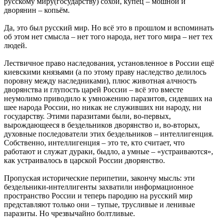
русскому миру(государству) сохой, купец – мошной и
дворянин – копьём.
Да, это был русский мир. Но всё это в прошлом и вспоминать
об этом нет смысла – нет того народа, нет того мира – нет тех
людей.
Лествичное право наследования, установленное в России ещё
киевскими князьями (а по этому праву наследство делилось
поровну между наследниками), плюс животная алчность
дворянства и глупость царей России – всё это вместе
неумолимо приводило к умножению паразитов, сидевших на
шее народа России, но никак не служивших ни народу, ни
государству. Этими паразитами были, во-первых,
вырождающееся в бездельников дворянство и, во-вторых,
духовные последователи этих бездельников – интеллигенция.
Собственно, интеллигенция – это те, кто считает, что
работают и служат дураки, быдло, а умные – «устраиваются»,
как устраивалось в царской России дворянство.
Пропуская исторические перипетии, закончу мысль: эти
бездельники-интеллигенты захватили информационное
пространство России и теперь пародию на русский мир
представляют только они – тупые, трусливые и ленивые
паразиты. Но чрезвычайно болтливые.