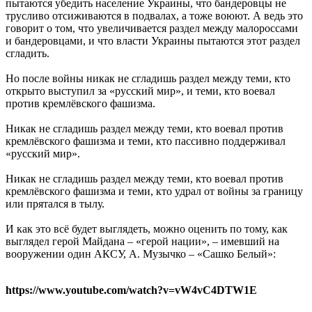
пытаются убедить население Украины, что бандеровцы не
трусливо отсиживаются в подвалах, а тоже воюют. А ведь это
говорит о том, что увеличивается раздел между малороссами
и бандеровцами, и что власти Украины пытаются этот раздел
сгладить.
Но после войны никак не сгладишь раздел между теми, кто
открыто выступил за «русский мир», и теми, кто воевал
против кремлёвского фашизма.
Никак не сгладишь раздел между теми, кто воевал против
кремлёвского фашизма и теми, кто пассивно поддерживал
«русский мир».
Никак не сгладишь раздел между теми, кто воевал против
кремлёвского фашизма и теми, кто удрал от войны за границу
или прятался в тылу.
И как это всё будет выглядеть, можно оценить по тому, как
выглядел герой Майдана – «герой нации», – имевший на
вооружении один АКСУ, А. Музычко – «Сашко Белый»:
https://www.youtube.com/watch?v=vW4vC4DTW1E