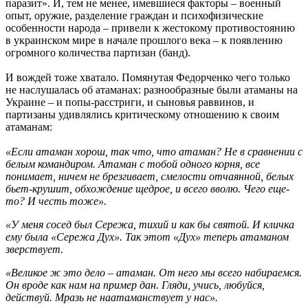
паразит». И, тем не менее, имевшиеся факторы – военный
опыт, оружие, разделение граждан и психофизические
особенности народа – привели к жестокому противостоянию
в украинском мире в начале прошлого века – к появлению
огромного количества партизан (банд).
И вождей тоже хватало. Помянутая Федорченко чего только
не наслушалась об атаманах: разнообразные были атаманы на
Украине – и попы-расстриги, и сыновья раввинов, и
партизаны удивлялись критическому отношению к своим
атаманам:
«Если атаман хорош, так что, что атаман? Не в сравнении с
белым командиром. Атаман с тобой одного корня, все
понимает, ничем не брезгивает, смелости отчаянной, белых
бьет-крушит, обхождение щедрое, и всего вволю. Чего еще-
то? И честь тоже».
«У меня сосед был Сережа, тихий и как бы святой. И кличка
ему была «Сережа Дух». Так этот «Дух» теперь атаманом
зверствует.
«Великое ж это дело – атаман. От него мы всего набираемся.
Он вроде как нам на пример дан. Гляди, учись, любуйся,
действуй. Мразь не наатаманствует у нас».