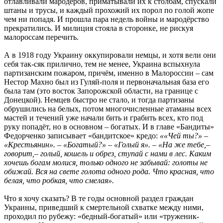
отлавливали мародёров, приматывали их к столбам, спускали
штаны и трусы, и каждый прохожий их порол по голой жопе
чем ни попадя. И прошла пара недель войны и мародёрство
прекратились. И милиция стояла в сторонке, не рискуя
малороссам перечить.
А в 1918 году Украину оккупировали немцы, и хотя вели они
себя так-сяк прилично, тем не менее, Украина вспыхнула
партизанским пожаром, причём, именно в Малороссии – сам
Нестор Махно был из Гуляй-поля и первоначальная база его
была там (это восток Запорожской области, на границе с
Донецкой). Немцев быстро не стало, и тогда партизаны
обрушились на белых, потом многочисленные атаманы всех
мастей и течений уже начали бить и грабить всех, кто под
руку попадёт, но в основном – богатых. И в главе «Бандиты»
Федорченко записывает «бандитское» кредо:
««Чей ты?» –
«Крестьянин». – «Богатый?» – «Голый я». – «На же тебе,–
говорит,– голый, кошель и обрез, ступай с нами в лес. Каким
хочешь богам молися, только одного не забывай: голоты не
обижай. Вся на свете голота одного рода. Что красная, что
белая, что робкая, что смелая».
Что я хочу сказать? В те годы основной раздел граждан
Украины, приведший к смертельной схватке между ними,
проходил по рубежу: «бедный-богатый» или «труженик-