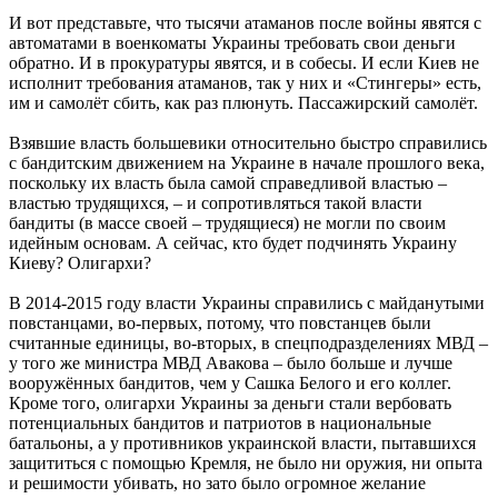
И вот представьте, что тысячи атаманов после войны явятся с
автоматами в военкоматы Украины требовать свои деньги
обратно. И в прокуратуры явятся, и в собесы. И если Киев не
исполнит требования атаманов, так у них и «Стингеры» есть,
им и самолёт сбить, как раз плюнуть. Пассажирский самолёт.
Взявшие власть большевики относительно быстро справились
с бандитским движением на Украине в начале прошлого века,
поскольку их власть была самой справедливой властью –
властью трудящихся, – и сопротивляться такой власти
бандиты (в массе своей – трудящиеся) не могли по своим
идейным основам. А сейчас, кто будет подчинять Украину
Киеву? Олигархи?
В 2014-2015 году власти Украины справились с майданутыми
повстанцами, во-первых, потому, что повстанцев были
считанные единицы, во-вторых, в спецподразделениях МВД –
у того же министра МВД Авакова – было больше и лучше
вооружённых бандитов, чем у Сашка Белого и его коллег.
Кроме того, олигархи Украины за деньги стали вербовать
потенциальных бандитов и патриотов в национальные
батальоны, а у противников украинской власти, пытавшихся
защититься с помощью Кремля, не было ни оружия, ни опыта
и решимости убивать, но зато было огромное желание