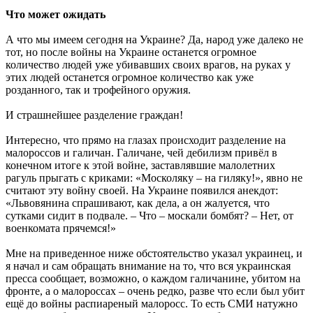
Что может ожидать
А что мы имеем сегодня на Украине? Да, народ уже далеко не
тот, но после войны на Украине останется огромное
количество людей уже убивавших своих врагов, на руках у
этих людей останется огромное количество как уже
розданного, так и трофейного оружия.
И страшнейшее разделение граждан!
Интересно, что прямо на глазах происходит разделение на
малороссов и галичан. Галичане, чей дебилизм привёл в
конечном итоге к этой войне, заставлявшие малолетних
рагуль прыгать с криками: «Москоляку – на гиляку!», явно не
считают эту войну своей. На Украине появился анекдот:
«Львовянина спрашивают, как дела, а он жалуется, что
сутками сидит в подвале. – Что – москали бомбят? – Нет, от
военкомата прячемся!»
Мне на приведенное ниже обстоятельство указал украинец, и
я начал и сам обращать внимание на то, что вся украинская
пресса сообщает, возможно, о каждом галичанине, убитом на
фронте, а о малороссах – очень редко, разве что если был убит
ещё до войны распиареный малоросс. То есть СМИ натужно