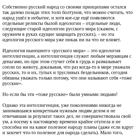
Собственно русский народ со своими принципами остался
так далеко позади этих толп болтунов, что можно считать, что
народ ушёл в небытие, и хотя кое-где ещё появляются
отдельные реликты былой идеологии – отдельные люди,
следующие старой идеологии русского мира (скажем, с
оружием в руках едущие защищать русских), – но эта
идеология русского мира уже никак ни на что не влияет.
Идеология нынешнего «русского мира» – это идеология
интеллигенции, а интеллигенция служит любым мерзавцам с
деньгами, но при этом стучит себя в грудь и размазывает
сопли по животу, доказывая, что раз когда-то в мире уважали
русских, то и их, тупых и трусливых бездельников, сегодня
обязаны уважать только потому, что они называют себя «тоже
русские».
Но если бы эти «тоже русские» были умными людьми!
Однако эта интеллигенция, уже поколениями никогда не
занимавшаяся конкретным нужным людям делом и не
отвечавшая за результат таких дел, не совершенствовала свой
ум, а посему к настоящему времени крайне отупела и не
способна ни на какое полезное народу планы (даже если вдруг
и захочет что-то полезное для народа сделать). Мало того,