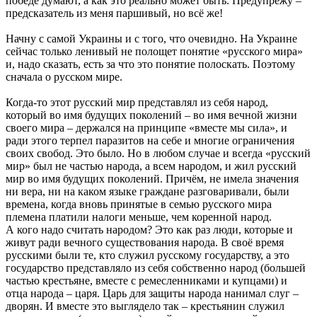
победе думают, а как это реально может быть. Предупрежу –
предсказатель из меня паршивый, но всё же!
Начну с самой Украины и с того, что очевидно. На Украине
сейчас только ленивый не полощет понятие «русского мира»
и, надо сказать, есть за что это понятие полоскать. Поэтому
сначала о русском мире.
Когда-то этот русский мир представлял из себя народ,
который во имя будущих поколений – во имя вечной жизни
своего мира – держался на принципе «вместе мы сила», и
ради этого терпел паразитов на себе и многие ограничения
своих свобод. Это было. Но в любом случае и всегда «русский
мир» был не частью народа, а всем народом, и жил русский
мир во имя будущих поколений. Причём, не имела значения
ни вера, ни на каком языке граждане разговаривали, были
времена, когда вновь принятые в семью русского мира
племена платили налоги меньше, чем коренной народ.
А кого надо считать народом? Это как раз люди, которые и
живут ради вечного существования народа. В своё время
русскими были те, кто служил русскому государству, а это
государство представляло из себя собственно народ (большей
частью крестьяне, вместе с ремесленниками и купцами) и
отца народа – царя. Царь для защиты народа нанимал слуг –
дворян. И вместе это выглядело так – крестьянин служил