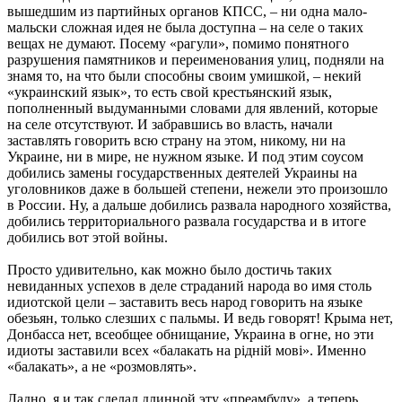
вышедшим из партийных органов КПСС, – ни одна мало-
мальски сложная идея не была доступна – на селе о таких
вещах не думают. Посему «рагули», помимо понятного
разрушения памятников и переименования улиц, подняли на
знамя то, на что были способны своим умишкой, – некий
«украинский язык», то есть свой крестьянский язык,
пополненный выдуманными словами для явлений, которые
на селе отсутствуют. И забравшись во власть, начали
заставлять говорить всю страну на этом, никому, ни на
Украине, ни в мире, не нужном языке. И под этим соусом
добились замены государственных деятелей Украины на
уголовников даже в большей степени, нежели это произошло
в России. Ну, а дальше добились развала народного хозяйства,
добились территориального развала государства и в итоге
добились вот этой войны.
Просто удивительно, как можно было достичь таких
невиданных успехов в деле страданий народа во имя столь
идиотской цели – заставить весь народ говорить на языке
обезьян, только слезших с пальмы. И ведь говорят! Крыма нет,
Донбасса нет, всеобщее обнищание, Украина в огне, но эти
идиоты заставили всех «балакать на рiднiй мовi». Именно
«балакать», а не «розмовлять».
Ладно, я и так сделал длинной эту «преамбулу», а теперь