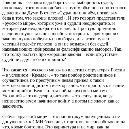
Говоришь – сегодня надо бороться за выборность судей,
поскольку этого можно добиться путём обычного протестного
давления на Думу. В ответ: «Судьи ни при чём, поскольку
беда в том, что законы плохие!». И это говорят представители
«русского мира», которых уже и судили неоднократно, и
которые уже неоднократно отсидели. Простую причинно-
следственную связь не способны построить – для хороших
законов нужно победить на выборах, для этого нужен
честный подсчёт голосов, а он не возможен без судей,
наказывающих избиркомы за фальсификацию выборов. Так,
что толку болтать про «хорошие законы», если отсутствие
судей не дадут тебе их принять?
Что касается «русского мира» во властных структурах России
– в условном «Кремле», – то там подбор родственников и
соучастников по преступным делам привёл к такой
комплектации идиотами всех органов, что просто в отчаяние
можно прийти. Ведь вот эта война «русского мира» с
Украиной – это шедевр идиотизма – это ситуация, когда
неизвестно зачем начинают войну, а потом не знают, как её
закончить.
Сейчас «русский мир» – это паноптикум допущенных и не
допущенных к СМИ болтливых идиотов, не способных ни на
что, кроме болтовни. Это карикатура и на мир, как на