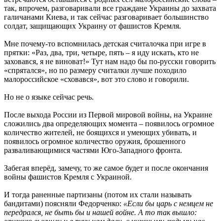
так, впрочем, разговаривали все граждане Украины до захвата
галичанами Киева, и так сейчас разговаривает большинство
солдат, защищающих Украину от фашистов Кремля.
Мне почему-то вспомнилась детская считалочка при игре в
прятки: «Раз, два, три, четыре, пять – я иду искать, кто не
заховався, я не виноват!» Тут нам надо бы по-русски говорить
«спрятался», но по размеру считалки лучше походило
малороссийское «сховався», вот это слово и говорили.
Но не о языке сейчас речь.
После выхода России из Первой мировой войны, на Украине
сложились два определяющих момента – появилось огромное
количество жителей, не боящихся и умеющих убивать, и
появилось огромное количество оружия, брошенного
разваливающимися частями Юго-Западного фронта.
Забегая вперёд, замечу, то же самое будет и после окончания
войны фашистов Кремля с Украиной.
И тогда раненные партизаны (потом их стали называть
бандитами) поясняли Федорченко:
«Если бы царь с немцем не
передрался, не быть бы и нашей войне. А то так вышло: