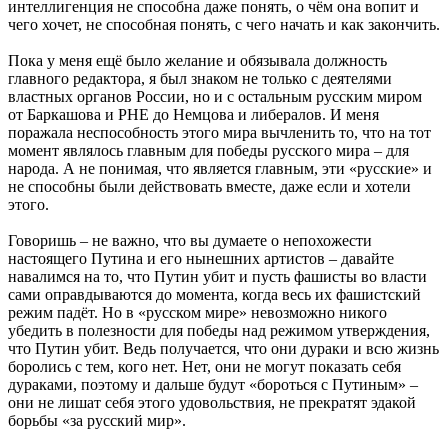
интеллигенция не способна даже понять, о чём она вопит и
чего хочет, не способная понять, с чего начать и как закончить.
Пока у меня ещё было желание и обязывала должность
главного редактора, я был знаком не только с деятелями
властных органов России, но и с остальным русским миром
от Баркашова и РНЕ до Немцова и либералов. И меня
поражала неспособность этого мира вычленить то, что на тот
момент являлось главным для победы русского мира – для
народа. А не понимая, что является главным, эти «русские» и
не способны были действовать вместе, даже если и хотели
этого.
Говоришь – не важно, что вы думаете о непохожести
настоящего Путина и его нынешних артистов – давайте
навалимся на то, что Путин убит и пусть фашисты во власти
сами оправдываются до момента, когда весь их фашистский
режим падёт. Но в «русском мире» невозможно никого
убедить в полезности для победы над режимом утверждения,
что Путин убит. Ведь получается, что они дураки и всю жизнь
боролись с тем, кого нет. Нет, они не могут показать себя
дураками, поэтому и дальше будут «бороться с Путиным» –
они не лишат себя этого удовольствия, не прекратят эдакой
борьбы «за русский мир».