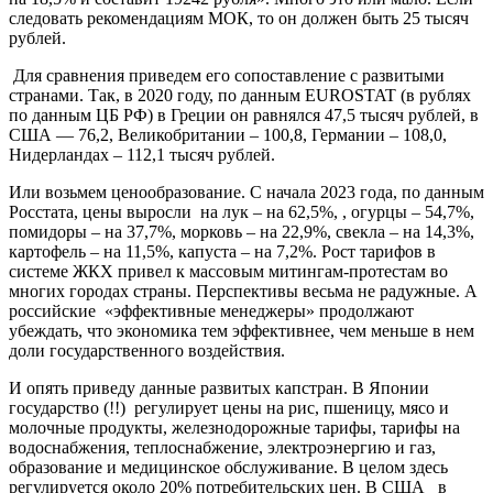
следовать рекомендациям МОК, то он должен быть 25 тысяч
рублей.
Для сравнения приведем его сопоставление с развитыми
странами. Так, в 2020 году, по данным EUROSTAT (в рублях
по данным ЦБ РФ) в Греции он равнялся 47,5 тысяч рублей, в
США — 76,2, Великобритании – 100,8, Германии – 108,0,
Нидерландах – 112,1 тысяч рублей.
Или возьмем ценообразование. С начала 2023 года, по данным
Росстата, цены выросли на лук – на 62,5%, , огурцы – 54,7%,
помидоры – на 37,7%, морковь – на 22,9%, свекла – на 14,3%,
картофель – на 11,5%, капуста – на 7,2%. Рост тарифов в
системе ЖКХ привел к массовым митингам-протестам во
многих городах страны. Перспективы весьма не радужные. А
российские «эффективные менеджеры» продолжают
убеждать, что экономика тем эффективнее, чем меньше в нем
доли государственного воздействия.
И опять приведу данные развитых капстран. В Японии
государство (!!) регулирует цены на рис, пшеницу, мясо и
молочные продукты, железнодорожные тарифы, тарифы на
водоснабжения, теплоснабжение, электроэнергию и газ,
образование и медицинское обслуживание. В целом здесь
регулируется около 20% потребительских цен. В США в