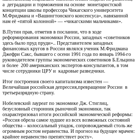
а деградации и торможения на основе монетаристской
концепции школы профессора Чикагского университета
М.Фридмана и «Вашингтонского консенсуса», навязанной
нам её «пятой колонной» — «чикагскими мальчиками».
В.Путин прав, отметив в послании, что в ходе
реформирования экономики России, западных «советников
здесь было пруд пруди».. Представителем западных
финансовых кругов в России являлся ученик М.Фридмана
Джефри Сакс, бывшего с осени 1991 года по январь 1994-го
руководителем группы экономических советников Б.Ельцина
и более 200 американских экспертов-консультантов, в том
числе сотрудники ЦРУ и кадровые разведчики.
Итог построения своего капитализма известен —
Величайшая российская депрессия,превращение России в
третьеразрядную страну.
Нобелевский лауреат по экономике Дж. Стиглиц,
безусловный сторонник рыночной экономики, так
охарактеризовал итоги российской экономической реформы:
«Россия обрела самое худшее из всех возможных состояний
общества – колоссальный упадок, сопровождаемый столь же
огромным ростом неравенства. И прогноз на будущее мрачен:
крайнее неравенство препятствует росту».