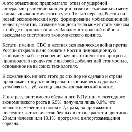
А это объективно предполагало отказ от ущербной
либерально-рыночной концепции развития экономики, смену
социально-экономического курса. Только перевод России на
новый экономический курс, формирование мобилизационной
модели развития, создание мощного тыла может стать ключом
к победе над коллективным Западом в тотальной войне и
выходом из системного экономического кризиса.
Кстати, именно СВО и жесткая экономическая война против
России открыла шанс создать в России инновационную
экономику на базе ускорения научно-технического прогресса,
производство продуктов с высокой добавленной стоимостью,
основанное на высоких технологиях.
К сожалению, ничего этого до сих пор не сделано и страна
продолжает тонуть в либерально-экономических догмах,
углубляя и углубляя социально-экономический кризис.
И вот результат: вместо обещанного В.Путиным ежегодного
экономического роста в 6,5% получили лишь 0,9%, что
меньше намеченного плана в 7,2 раза; на протяжении
последних лет количество бедных в стране растет и достигло
20 млн человек или 13,1%, программа импортозамещения
сорвана.