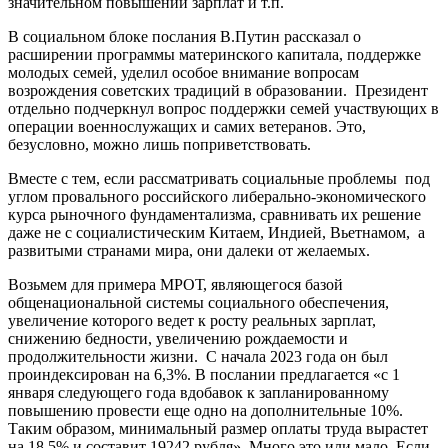
значительном повышении зарплат и т.п.
В социальном блоке послания В.Путин рассказал о
расширении программы материнского капитала, поддержке
молодых семей, уделил особое внимание вопросам
возрождения советских традиций в образовании. Президент
отдельно подчеркнул вопрос поддержки семей участвующих в
операции военнослужащих и самих ветеранов. Это,
безусловно, можно лишь поприветствовать.
Вместе с тем, если рассматривать социальные проблемы под
углом провального российского либерально-экономического
курса рыночного фундаментализма, сравнивать их решение
даже не с социалистическим Китаем, Индией, Вьетнамом, а
развитыми странами мира, они далеки от желаемых.
Возьмем для примера МРОТ, являющегося базой
общенациональной системы социального обеспечения,
увеличение которого ведет к росту реальных зарплат,
снижению бедности, увеличению рождаемости и
продолжительности жизни. С начала 2023 года он был
проиндексирован на 6,3%. В послании предлагается «с 1
января следующего года вдобавок к запланированному
повышению провести еще одно на дополнительные 10%.
Таким образом, минимальный размер оплаты труда вырастет
на 18,5% и составит 19242 рубля». Много это или мало. Если