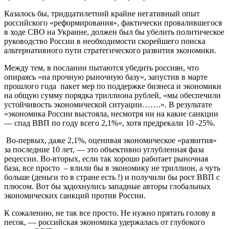
Казалось бы, тридцатилетний крайне негативный опыт
российского «реформирования», фактически провалившегося
в ходе СВО на Украине, должен был бы убелить политическое
руководство России в необходимости скорейшего поиска
альтернативного пути стратегического развития экономики.
Между тем, в послании пытаются убедить россиян, что
опираясь «на прочную рыночную базу», запустив в марте
прошлого года пакет мер по поддержке бизнеса и экономики
на общую сумму порядка триллиона рублей, «мы обеспечили
устойчивость экономической ситуации…….». В результате
«экономика России выстояла, несмотря ни на какие санкции
— спад ВВП по году всего 2,1%», хотя предрекали 10 -25%.
Во-первых, даже 2,1%, оценивая экономическое «развития»
за последние 10 лет, — это объективно углубленная фаза
рецессии. Во-вторых, если так хорошо работает рыночная
база, все просто – влили бы в экономику не триллион, а чуть
больше (деньги то в стране есть !) и получили бы рост ВВП с
плюсом. Вот бы задохнулись западные авторы глобальных
экономических санкций против России.
К сожалению, не так все просто. Не нужно прятать голову в
песок, — российская экономика удержалась от глубокого