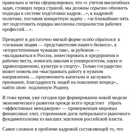
правильно и четко сформулировал, что «с учетом масштабных
задач, стоящих перед страной, мы должны серьезно обновить
подходы к системе подготовки кадров…», к кадровой
политике, поставив конкретную задачу – «за ближайшие пять
лет подготовить порядка миллиона специалистов рабочих
профессий…».
Президент в достаточно мягкой форме особо обратился к
«сильным людям — представителям нашего бизнеса», к
«второстепенным чужакам там», за рубежом —
«вкладываться в России, инвестировать в предприятия и
рабочие места, помогать школам и университетам, науке и
здравоохранению, культуре и спорту». Только государство
может помочь им «выстраивать работу в нужном
направлении…..приумножить капиталы и заслужить
признание, благодарность людей на поколение вперед».,
найти свою подлинную Родину.
В тоже время, уже сегодня при формировании новой модели
экономического развития прежде всего предстоит убрать
«эффективных менеджеров» — приверженцев мировых
финансовых элит, сторонников догм либерального рыночного
фундаментализма из высших эшелонов российской власти.
Самое сложное в проблеме кадровой составляющей то, что