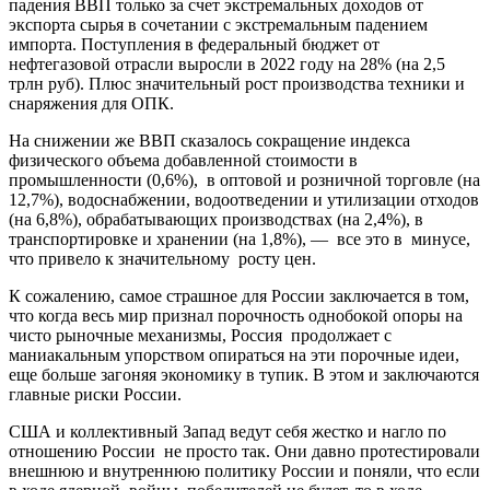
падения ВВП только за счет экстремальных доходов от
экспорта сырья в сочетании с экстремальным падением
импорта. Поступления в федеральный бюджет от
нефтегазовой отрасли выросли в 2022 году на 28% (на 2,5
трлн руб). Плюс значительный рост производства техники и
снаряжения для ОПК.
На снижении же ВВП сказалось сокращение индекса
физического объема добавленной стоимости в
промышленности (0,6%), в оптовой и розничной торговле (на
12,7%), водоснабжении, водоотведении и утилизации отходов
(на 6,8%), обрабатывающих производствах (на 2,4%), в
транспортировке и хранении (на 1,8%), — все это в минусе,
что привело к значительному росту цен.
К сожалению, самое страшное для России заключается в том,
что когда весь мир признал порочность однобокой опоры на
чисто рыночные механизмы, Россия продолжает с
маниакальным упорством опираться на эти порочные идеи,
еще больше загоняя экономику в тупик. В этом и заключаются
главные риски России.
США и коллективный Запад ведут себя жестко и нагло по
отношению России не просто так. Они давно протестировали
внешнюю и внутреннюю политику России и поняли, что если