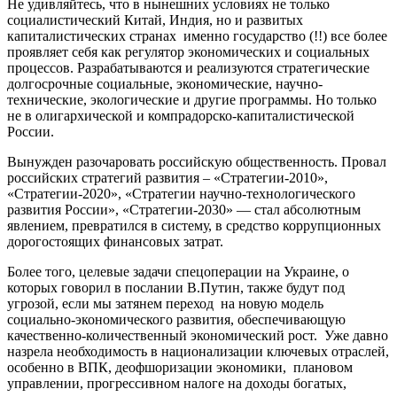
Не удивляйтесь, что в нынешних условиях не только
социалистический Китай, Индия, но и развитых
капиталистических странах именно государство (!!) все более
проявляет себя как регулятор экономических и социальных
процессов. Разрабатываются и реализуются стратегические
долгосрочные социальные, экономические, научно-
технические, экологические и другие программы. Но только
не в олигархической и компрадорско-капиталистической
России.
Вынужден разочаровать российскую общественность. Провал
российских стратегий развития – «Стратегии-2010»,
«Стратегии-2020», «Стратегии научно-технологического
развития России», «Стратегии-2030» — стал абсолютным
явлением, превратился в систему, в средство коррупционных
дорогостоящих финансовых затрат.
Более того, целевые задачи спецоперации на Украине, о
которых говорил в послании В.Путин, также будут под
угрозой, если мы затянем переход на новую модель
социально-экономического развития, обеспечивающую
качественно-количественный экономический рост. Уже давно
назрела необходимость в национализации ключевых отраслей,
особенно в ВПК, деофшоризации экономики, плановом
управлении, прогрессивном налоге на доходы богатых,