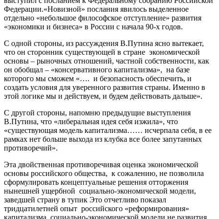
выступил с посланием к Федеральному собранию Российской
Федерации.«Новизной» послания явилось выделенное
отдельно «небольшое философское отступление» развития
«экономики и бизнеса» в России с начала 90-х годов.
С одной стороны, из рассуждения В.Путина ясно вытекает,
что он сторонник существующей в стране экономической
основы – рыночных отношений, частной собственности, как
он обобщал – «консервативного капитализма», на базе
которого мы сможем «…. и безопасность обеспечить, и
создать условия для уверенного развития страны. Именно в
этой логике мы и действуем, и будем действовать дальше».
С другой стороны, напомню предыдущие выступления
В.Путина, что «либеральная идея себя изжила», что
«существующая модель капитализма…… исчерпала себя, в ее
рамках нет больше выхода из клубка все более запутанных
противоречий».
Эта двойственная противоречивая оценка экономической
основы российского общества, к сожалению, не позволила
сформулировать концептуальные решения отторжения
нынешней ущербной социально-экономической модели,
заведшей страну в тупик Это отчетливо показал
тридцатилетней опыт российского «реформирования»
капитализма, социально-экономической модели не развития,