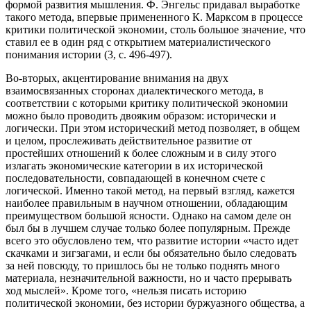
формой развития мышления. Ф. Энгельс придавал выработке
такого метода, впервые примененного К. Марксом в процессе
критики политической экономии, столь большое значение, что
ставил ее в один ряд с открытием материалистического
понимания истории (3, с. 496-497).
Во-вторых, акцентирование внимания на двух
взаимосвязанных сторонах диалектического метода, в
соответствии с которыми критику политической экономии
можно было проводить двояким образом: исторически и
логически. При этом исторический метод позволяет, в общем
и целом, прослеживать действительное развитие от
простейших отношений к более сложным и в силу этого
излагать экономические категории в их исторической
последовательности, совпадающей в конечном счете с
логической. Именно такой метод, на первый взгляд, кажется
наиболее правильным в научном отношении, обладающим
преимуществом большой ясности. Однако на самом деле он
был бы в лучшем случае только более популярным. Прежде
всего это обусловлено тем, что развитие истории «часто идет
скачками и зигзагами, и если бы обязательно было следовать
за ней повсюду, то пришлось бы не только поднять много
материала, незначительной важности, но и часто прерывать
ход мыслей». Кроме того, «нельзя писать историю
политической экономии, без истории буржуазного общества, а