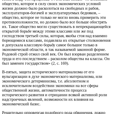
общество, которое в силу своих экономических условий
жизни должно было расколоться на свободных и рабов,
эксплуататоров-богачей и эксплуатируемых бедняков, –
общество, которое не только не могло вновь примерить эти
противоположности, но должно было все больше обострять
их. Такое общество могло существовать в непрекращающейся
открытой борьбе между этими классами или же под
господством третьей силы, которая, якобы стоя над взаимно
борющимися классами, подавляла их открытые столкновения
и допускала классовую борьбу самое большое только в
экономической области, в так называемой законной форме.
Родовой строй отжил свой век. Он был взорван разделением
труда и его последствием – расколом общества на классы. Он
был заменен государством» (2, с. 169).
В-пятых, защита исторического материализма от его
вульгаризации в духе экономического материализма, или
экономического детерминизма, т.е. абсолютном и
исключительном воздействии экономики на все сферы
общественной жизни, автоматичности процесса
исторического развития и отрицании всякой активной роли
надстроечных явлений, возможности их влияния на
экономический базис.
Решительно опровергая подобного рода обвинения, ложно