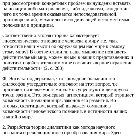
при рассмотрении конкретных проблем вынуждены вставать
на позиции либо материализма, либо идеализма, вследствие
чего их точка зрения оказывается непоследовательной,
противоречивой, механически соединяющей несовместимые
положения и принципы.
Соответственно вторая сторона характеризует
гносеологическое отношение человека к миру, т.е. «как
относятся наши мысли об окружающем нас мире к самому
этому миру? В соответствии ли наше мышление познавать
действительный мир, можем ли мы в наших представлениях и
понятиях о действительном мире составить верное отражение
действительности» (2, с. 283).
Ф. Энгельс подчеркивал, что громадное большинство
философов утвердительно отвечают на этот вопрос, т.е.
признают познаваемость мира. Но существуют и две других
точки зрения. Это, во-первых, агностицизм, который отрицает
возможность познания мира, законов его развития. Во-
вторых, скептицизм, который выражает сомнение в
возможности человеческого познания, в истинности наших
знаний о мире.
2. Разработка теории диалектики как метода научного
познания и революционного преобразования мира. Здесь