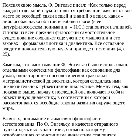
Поясняя свою мысль, Ф. Энгельс писал: «Как только перед
каждой отдельной наукой ставится требование выяснить свое
место во всеобщей связи вещей и знаний о вещах, какая –
либо особая наука об этой всеобщей связи (в ее
натурфилософском понимании. – Н.С.) становится излишней.
И тогда из всей прежней философии самостоятельное
существование сохраняет еще учение о мышлении и его
законах – формальная логика и диалектика. Все остальное
входит в положительную науку и природе и истории» (4, с.
25).
Заметим, это высказывание Ф. Энгельса было использовано
отдельными советскими философами как основание для
узкой, односторонне гносеологической трактовки
материалистической диалектики, которая сводилась ими
исключительно к субъективной диалектике. Между тем, как
показано выше, наряду с последней она включает в себя и
объективную диалектику, в соответствии с которой
рассматриваются всеобщие законы развития окружающего
мира.
В-пятых, понимание взаимосвязи философии и
естествознания. По Ф. Энгельсу, в качестве отправного
пункта здесь выступает тезис, согласно которому
освобожденная от мистицизма диалектика становится