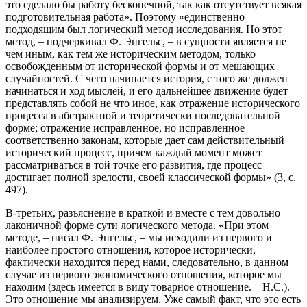
это сделало бы работу бесконечной, так как отсутствует всякая
подготовительная работа». Поэтому «единственно
подходящим был логический метод исследования. Но этот
метод, – подчеркивал Ф. Энгельс, – в сущности является не
чем иным, как тем же историческим методом, только
освобожденным от исторической формы и от мешающих
случайностей. С чего начинается история, с того же должен
начинаться и ход мыслей, и его дальнейшее движение будет
представлять собой не что иное, как отражение исторического
процесса в абстрактной и теоретически последовательной
форме; отражение исправленное, но исправленное
соответственно законам, которые дает сам действительный
исторический процесс, причем каждый момент может
рассматриваться в той точке его развития, где процесс
достигает полной зрелости, своей классической формы» (3, с.
497).
В-третьих, разъяснение в краткой и вместе с тем довольно
лаконичной форме сути логического метода. «При этом
методе, – писал Ф. Энгельс, – мы исходили из первого и
наиболее простого отношения, которое исторически,
фактически находится перед нами, следовательно, в данном
случае из первого экономического отношения, которое мы
находим (здесь имеется в виду товарное отношение. – Н.С.).
Это отношение мы анализируем. Уже самый факт, что это есть