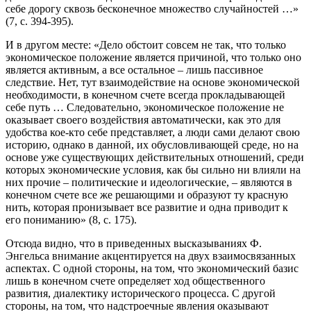
себе дорогу сквозь бесконечное множество случайностей …»
(7, с. 394-395).
И в другом месте: «Дело обстоит совсем не так, что только
экономическое положение является причиной, что только оно
является активным, а все остальное – лишь пассивное
следствие. Нет, тут взаимодействие на основе экономической
необходимости, в конечном счете всегда прокладывающей
себе путь … Следовательно, экономическое положение не
оказывает своего воздействия автоматически, как это для
удобства кое-кто себе представляет, а люди сами делают свою
историю, однако в данной, их обусловливающей среде, но на
основе уже существующих действительных отношений, среди
которых экономические условия, как бы сильно ни влияли на
них прочие – политические и идеологические, – являются в
конечном счете все же решающими и образуют ту красную
нить, которая пронизывает все развитие и одна приводит к
его пониманию» (8, с. 175).
Отсюда видно, что в приведенных высказываниях Ф.
Энгельса внимание акцентируется на двух взаимосвязанных
аспектах. С одной стороны, на том, что экономический базис
лишь в конечном счете определяет ход общественного
развития, диалектику исторического процесса. С другой
стороны, на том, что надстроечные явления оказывают