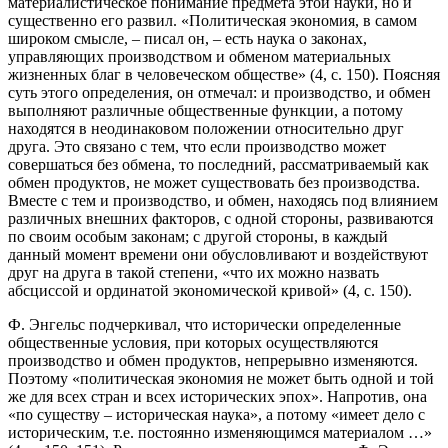
материалистическое понимание предмета этой науки, но и
существенно его развил. «Политическая экономия, в самом
широком смысле, – писал он, – есть наука о законах,
управляющих производством и обменом материальных
жизненных благ в человеческом обществе» (4, с. 150). Поясняя
суть этого определения, он отмечал: и производство, и обмен
выполняют различные общественные функции, а потому
находятся в неодинаковом положении относительно друг
друга. Это связано с тем, что если производство может
совершаться без обмена, то последний, рассматриваемый как
обмен продуктов, не может существовать без производства.
Вместе с тем и производство, и обмен, находясь под влиянием
различных внешних факторов, с одной стороны, развиваются
по своим особым законам; с другой стороны, в каждый
данный момент времени они обусловливают и воздействуют
друг на друга в такой степени, «что их можно назвать
абсциссой и ординатой экономической кривой» (4, с. 150).
Ф. Энгельс подчеркивал, что исторически определенные
общественные условия, при которых осуществляются
производство и обмен продуктов, непрерывно изменяются.
Поэтому «политическая экономия не может быть одной и той
же для всех стран и всех исторических эпох». Напротив, она
«по существу – историческая наука», а потому «имеет дело с
историческим, т.е. постоянно изменяющимся материалом …»