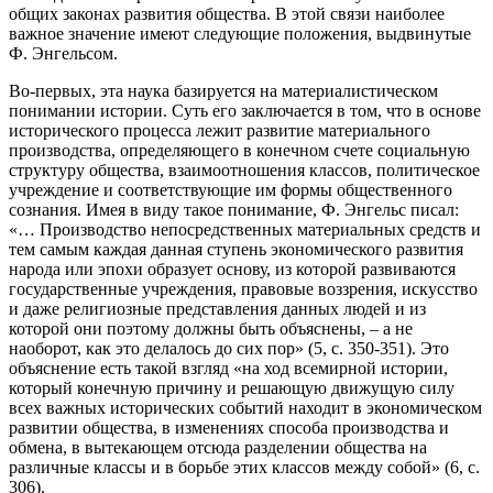
общих законах развития общества. В этой связи наиболее
важное значение имеют следующие положения, выдвинутые
Ф. Энгельсом.
Во-первых, эта наука базируется на материалистическом
понимании истории. Суть его заключается в том, что в основе
исторического процесса лежит развитие материального
производства, определяющего в конечном счете социальную
структуру общества, взаимоотношения классов, политическое
учреждение и соответствующие им формы общественного
сознания. Имея в виду такое понимание, Ф. Энгельс писал:
«… Производство непосредственных материальных средств и
тем самым каждая данная ступень экономического развития
народа или эпохи образует основу, из которой развиваются
государственные учреждения, правовые воззрения, искусство
и даже религиозные представления данных людей и из
которой они поэтому должны быть объяснены, – а не
наоборот, как это делалось до сих пор» (5, с. 350-351). Это
объяснение есть такой взгляд «на ход всемирной истории,
который конечную причину и решающую движущую силу
всех важных исторических событий находит в экономическом
развитии общества, в изменениях способа производства и
обмена, в вытекающем отсюда разделении общества на
различные классы и в борьбе этих классов между собой» (6, с.
306).