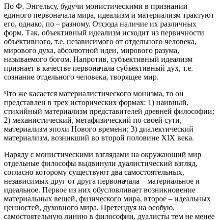
По Ф. Энгельсу, будучи монистическими в признании
единого первоначала мира, идеализм и материализм трактуют
его, однако, по – разному. Отсюда наличие их различных
форм. Так, объективный идеализм исходит из первичности
объективного, т.е. независимого от отдельного человека,
мирового духа, абсолютной идеи, мирового разума,
называемого богом. Напротив, субъективный идеализм
признает в качестве первоначала субъективный дух, т.е.
сознание отдельного человека, творящее мир.
Что же касается материалистического монизма, то он
представлен в трех исторических формах: 1) наивный,
стихийный материализм представителей древней философии;
2) механистический, метафизический по своей сути,
материализм эпохи Нового времени; 3) диалектический
материализм, возникший во второй половине XIX века.
Наряду с монистическими взглядами на окружающий мир
отдельные философы выдвинули дуалистический взгляд,
согласно которому существуют два самостоятельных,
независимых друг от друга первоначала – материальное и
идеальное. Первое из них обусловливает возникновение
материальных вещей, физического мира, второе – идеальных
ценностей, духовного мира. Претендуя на особую,
самостоятельную линию в философии, дуалисты тем не менее