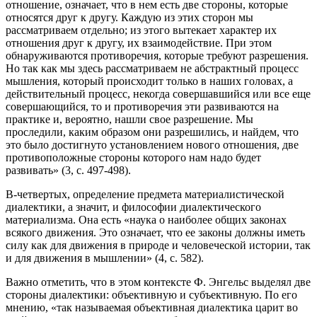
отношение, означает, что в нем есть две стороны, которые
относятся друг к другу. Каждую из этих сторон мы
рассматриваем отдельно; из этого вытекает характер их
отношения друг к другу, их взаимодействие. При этом
обнаруживаются противоречия, которые требуют разрешения.
Но так как мы здесь рассматриваем не абстрактный процесс
мышления, который происходит только в наших головах, а
действительный процесс, некогда совершавшийся или все еще
совершающийся, то и противоречия эти развиваются на
практике и, вероятно, нашли свое разрешение. Мы
проследили, каким образом они разрешились, и найдем, что
это было достигнуто установлением нового отношения, две
противоположные стороны которого нам надо будет
развивать» (3, с. 497-498).
В-четвертых, определение предмета материалистической
диалектики, а значит, и философии диалектического
материализма. Она есть «наука о наиболее общих законах
всякого движения. Это означает, что ее законы должны иметь
силу как для движения в природе и человеческой истории, так
и для движения в мышлении» (4, с. 582).
Важно отметить, что в этом контексте Ф. Энгельс выделял две
стороны диалектики: объективную и субъективную. По его
мнению, «так называемая объективная диалектика царит во