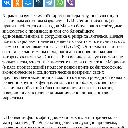
Характеризуя весьма обширную литературу, посвященную
различным аспектам марксизма, В.И. Ленин писал: «Для
правильной оценки взглядов Маркса безусловно необходимо
знакомство с произведениями его ближайшего
единомышленника и сотрудника Фридриха Энгельса. Нельзя
понять марксизм и нельзя цельно изложить его, не считаясь со
всеми сочинениями Энгельса» (1, с. 93). Они охватывают все
составные части марксизма, одним из основоположников
которых является Ф. Энгельс. Его великая заслуга состоит не
только в том, что он и самостоятельно, и совместно с Марксом
(в ряде произведений) подверг резкой критике философские,
экономические и социологические воззрения своих
предшественников, но и в том, что он внес громадный вклад в
решение крупных фундаментальных проблем, касавшихся
различных областей обществоведения и естествознания,
находившихся в центре внимания основоположников
марксизма.
I. В области философии диалектического и исторического
материализма, Ф. Энгельс выделил следующие проблемы,
решение которых имело ключевое значение для создания этой