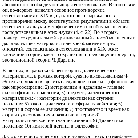
абсолютной необходимостью для естествознания. В этой связи
он, во-первых, выделил основное противоречие
естествознания в XIX в., суть которого выражалась в
противоречии между достигнутыми результатами в области
естественных наук и метафизическим способом мышления,
господствовавшим в этих науках (4, с. 22). Во-вторых,
подверг сокрушительной критике данный способ мышления и
дал диалектико-материалистическое объяснение трех
открытий, совершенных в естествознании в XIX веке:
клеточной теории, закона сохранения и превращения энергии,
эволюционной теории Ч. Дарвина.
В-шестых, выработка общей теории диалектического
материализма, в рамках которой, судя по высказываниям Ф.
Энгельса, можно выделить следующие разделы: 1) философия
как мировоззрение; 2) материализм и идеализм – главные
философские направления; 3) предмет диалектического
материализма; 4) категории диалектики как ступени
познания; 5) законы диалектики и сферы их действия; 6)
материя и формы ее движения; 7) пространство и время как
формы существования и развитие материи; 8)
материалистическое понимание сознания; 9) Диалектика
познания; 10) критерий истины в философии.
3. Создание исторического материализма – науки о наиболее