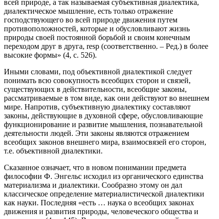
всей природе, а так называемая субъективная диалектика,
диалектическое мышление, есть только отражение
господствующего во всей природе движения путем
противоположностей, которые и обусловливают жизнь
природы своей постоянной борьбой и своим конечным
переходом друг в друга, resp (соответственно. – Ред.) в более
высокие формы» (4, с. 526).
Иными словами, под объективной диалектикой следует
понимать всю совокупность всеобщих сторон и связей,
существующих в действительности, всеобщие законы,
рассматриваемые в том виде, как они действуют во внешнем
мире. Напротив, субъективную диалектику составляют
законы, действующие в духовной сфере, обусловливающие
функционирование и развитие мышления, познавательной
деятельности людей. Эти законы являются отражением
всеобщих законов внешнего мира, взаимосвязей его сторон,
т.е. объективной диалектики.
Сказанное означает, что в новом понимании предмета
философии Ф. Энгельс исходил из органического единства
материализма и диалектики. Сообразно этому он дал
классическое определение материалистической диалектики
как науки. Последняя «есть … наука о всеобщих законах
движения и развития природы, человеческого общества и