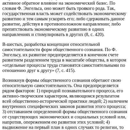
активное обратное влияние на экономический базис. По
словам Ф. Энгельса, оно может быть троякого рода. Так,
государственная власть может содействовать экономическому
развитию и тем самым ускорять его; либо сдерживать данное
развитие, действуя в противоположном направлении; либо
препятствовать экономическому развитию в одних
направлениях и стимулировать в других (8, с. 420).
В-шестых, разработка концепции относительной
самостоятельности форм общественного сознания. По Ф.
Энгельсу, их развитие предопределяется в конечном счете
развитием разделением труда в масштабе общества, в котором
«отдельные процессы труда становятся самостоятельными по
отношению друг к другу» (7, с. 415).
Возникнув формы общественного сознания обретают свою
относительную самостоятельность. Она предопределяется
рядом факторов: 1) природой познавательного процесса, его
активно-творческим характером, являющимся результатом
всей общественно-исторической практики людей; 2) наличием
внутренних специфических законов развития этого процесса;
3) отставанием определенной формы общественного сознания
от существующих экономических и социальных условий или,
напротив, опережением ею развития этих условий; 4)
выдвижение на первый план в одних случаях то религии, то