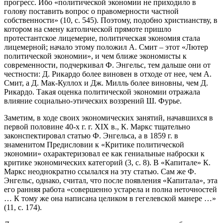
прогресс. Ибо «политической экономии не приходило в
голову поставить вопрос о правомерности частной
собственности» (10, с. 545). Поэтому, подобно христианству, в
котором на смену католической прямоте пришло
протестантское лицемерие, политическая экономия стала
лицемерной; начало этому положил А. Смит – этот «Лютер
политической экономии», и чем ближе экономисты к
современности, подчеркивал Ф. Энгельс, тем дальше они от
честности: Д. Рикардо более виновен в отходе от нее, чем А.
Смит, а Д. Мак-Куллох и Дж. Милль более виновны, чем Д.
Рикардо. Такая оценка политической экономии отражала
влияние социально-этических воззрений Ш. Фурье.
Заметим, в ходе своих экономических занятий, начавшихся в
первой половине 40-х г. г. XIX в., К. Маркс тщательно
законспектировал статью Ф. Энгельса, а в 1859 г. в
знаменитом Предисловии к «Критике политической
экономии» охарактеризовал ее как гениальные наброски к
критике экономических категорий (3, с. 8). В «Капитале» К.
Маркс неоднократно ссылался на эту статью. Сам же Ф.
Энгельс, однако, считал, что после появления «Капитала», эта
его ранняя работа «совершенно устарела и полна неточностей
… К тому же она написана целиком в гегелевской манере …»
(11, с. 174).