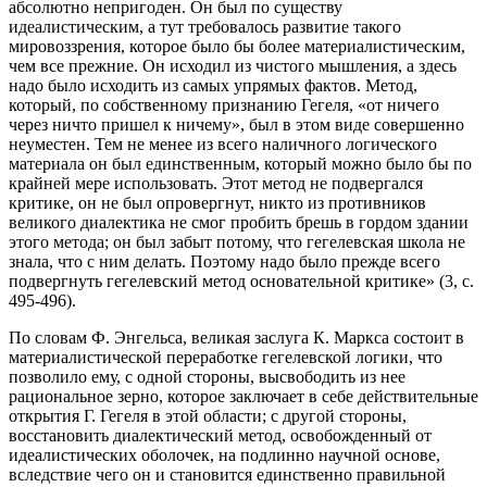
абсолютно непригоден. Он был по существу
идеалистическим, а тут требовалось развитие такого
мировоззрения, которое было бы более материалистическим,
чем все прежние. Он исходил из чистого мышления, а здесь
надо было исходить из самых упрямых фактов. Метод,
который, по собственному признанию Гегеля, «от ничего
через ничто пришел к ничему», был в этом виде совершенно
неуместен. Тем не менее из всего наличного логического
материала он был единственным, который можно было бы по
крайней мере использовать. Этот метод не подвергался
критике, он не был опровергнут, никто из противников
великого диалектика не смог пробить брешь в гордом здании
этого метода; он был забыт потому, что гегелевская школа не
знала, что с ним делать. Поэтому надо было прежде всего
подвергнуть гегелевский метод основательной критике» (3, с.
495-496).
По словам Ф. Энгельса, великая заслуга К. Маркса состоит в
материалистической переработке гегелевской логики, что
позволило ему, с одной стороны, высвободить из нее
рациональное зерно, которое заключает в себе действительные
открытия Г. Гегеля в этой области; с другой стороны,
восстановить диалектический метод, освобожденный от
идеалистических оболочек, на подлинно научной основе,
вследствие чего он и становится единственно правильной