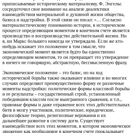
приписываемые историческому материализму, Ф. Энгельс
сосредоточил свое внимание на анализе диалектики
взаимодействия материальной и духовной жизни общества,
базиса и надстройки. В этой связи он писал: «… Согласно
материалистическому пониманию истории, в историческом
процессе определяющим моментом в конечном счете является
производство и воспроизводство действительной жизни. Ни
я, ни Маркс большего никогда не утверждали. Если же кто-
нибудь искажает это положение в том смысле, что
экономический момент является будто бы единственно
определяющим моментом, то он превращает это утверждение
в ничего не говорящую, абстрактную, бессмысленную фразу.
Экономическое положение – это базис, но на ход
исторической борьбы также оказывают влияние и во многих
случаях определяют преимущественно форму ее различные
моменты надстройки: политические формы классовой борьбы
и ее результаты – государственный строй, установленный
победившим классом после выигранного сражения, и т.п.,
правовые формы и даже отражение всех этих действительных
битв в мозгу участников, политические, юридические,
философские теории, религиозные верования и их
дальнейшее развитие в систему догм. Существует
взаимодействие всех этих моментов, в котором экономическое
движение как необходимое в конечном счете прокладывает