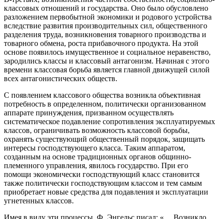
классовых отношений и государства. Оно было обусловлено
разложением первобытной экономики и родового устройства
вследствие развития производительных сил, общественного
разделения труда, возникновения товарного производства и
товарного обмена, роста прибавочного продукта. На этой
основе появилось имущественное и социальное неравенство,
зародились классы и классовый антагонизм. Начиная с этого
времени классовая борьба является главной движущей силой
всех антагонистических обществ.
С появлением классового общества возникла объективная
потребность в определенном, политически организованном
аппарате принуждения, призванном осуществлять
систематическое подавление сопротивления эксплуатируемых
классов, ограничивать возможность классовой борьбы,
охранять существующий общественный порядок, защищать
интересы господствующего класса. Таким аппаратом,
созданным на основе традиционных органов общинно-
племенного управления, явилось государство. При его
помощи экономически господствующий класс становится
также политически господствующим классом и тем самым
приобретает новые средства для подавления и эксплуатации
угнетенных классов.
Имея в виду эти процессы, Ф. Энгельс писал: «… Возникло