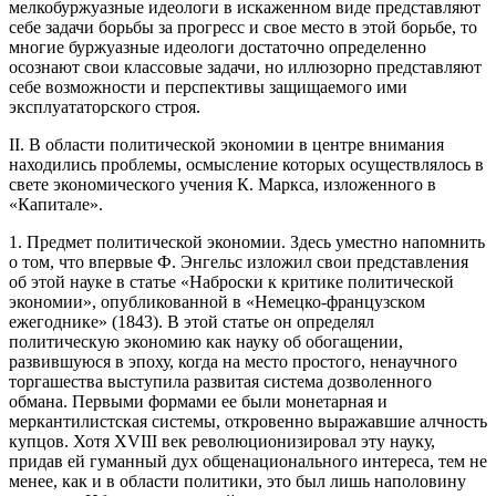
мелкобуржуазные идеологи в искаженном виде представляют
себе задачи борьбы за прогресс и свое место в этой борьбе, то
многие буржуазные идеологи достаточно определенно
осознают свои классовые задачи, но иллюзорно представляют
себе возможности и перспективы защищаемого ими
эксплуататорского строя.
II. В области политической экономии в центре внимания
находились проблемы, осмысление которых осуществлялось в
свете экономического учения К. Маркса, изложенного в
«Капитале».
1. Предмет политической экономии. Здесь уместно напомнить
о том, что впервые Ф. Энгельс изложил свои представления
об этой науке в статье «Наброски к критике политической
экономии», опубликованной в «Немецко-французском
ежегоднике» (1843). В этой статье он определял
политическую экономию как науку об обогащении,
развившуюся в эпоху, когда на место простого, ненаучного
торгашества выступила развитая система дозволенного
обмана. Первыми формами ее были монетарная и
меркантилистская системы, откровенно выражавшие алчность
купцов. Хотя XVIII век революционизировал эту науку,
придав ей гуманный дух общенационального интереса, тем не
менее, как и в области политики, это был лишь наполовину