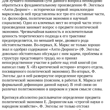
Для лучшего понимания сути данного вопроса необходимо
обратиться к фундаментальному произведению Ф. Энгельса
«Анти-Дюринг» – исторически первой энциклопедии
марксизма (в ней представлены все три его составные части,
т.е. философия, политическая экономия и научный
социализм). Одно из ключевых мест во второй части этого
произведения занимает вопрос о предмете политической
экономии. Чрезвычайная важность и исключительная
ценность теоретического подхода к его трактовке
предопределяется, по меньшей мере, двоякого рода
обстоятельствами. Во-первых, К. Маркс не только хорошо
знал и одобрял содержание «Анти-Дюринга» (Ф. Энгельс
довольно обстоятельно обсуждал с ним задачи, проблемы и
структуру предстоящего труда), но и принял
непосредственное участие в работе над этой книгой (он
написал главу X «Из критической истории» второго отдела,
посвященного политической экономии). Во-вторых, Ф.
Энгельс дал в ней развернутое определение предмета
политической экономии (поясним, в работах К. Маркса нет
формальной дефиниции данной науки). В этой связи он
различал политэкономию в широком и узком смысле слова.
Критикуя абсолютно расплывчатое определение предмета
политической экономии Е. Дюрингом как «строгой науки о
народном хозяйстве», Ф. Энгельс не только отстоял