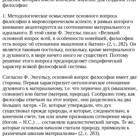
философии:
1. Методологическое осмысление основного вопроса
философии в мировоззренческом аспекте, в рамках которого
внимание акцентируется на соотношении материального и
идеального. В этой связи Ф. Энгельс писал: «Великий
основной вопрос всей, в особенности новейшей, философии
есть вопрос об отношении мышления к бытию» (2, с. 282). Он
является таковым постольку, поскольку, кроме материального
и духовного, в мире ничего иного не существует. Поэтому
решение этого вопроса предопределяет специфический
характер всякой философской системы.
Согласно Ф. Энгельсу, основной вопрос философии имеет две
стороны. Первая характеризует онтологическое отношение
духовного к материальному, т.е. что первично дух (мышление,
сознание) или бытие (материя, природа). Сообразно тому, как
философы отвечали на этот вопрос, они разделились на два
больших лагеря. «Те, которые утверждали, что дух
существовал прежде природы, и которые, следовательно, в
конечном счете, так или иначе признавали сотворение мира
(богом. – Н.С.) … составляли идеалистический лагерь. Те же,
которые основным началом считали природу, примкнули к
различным школам материализма» (2, с. 283).