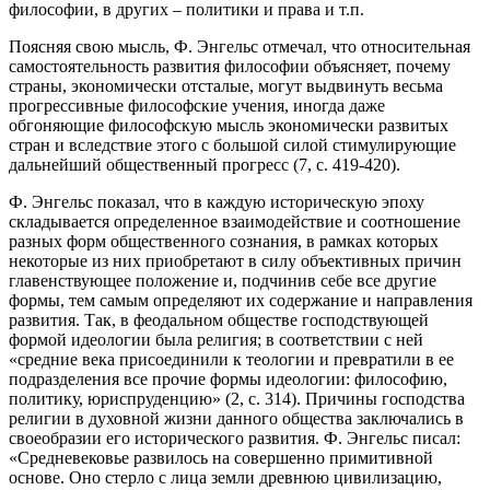
философии, в других – политики и права и т.п.
Поясняя свою мысль, Ф. Энгельс отмечал, что относительная
самостоятельность развития философии объясняет, почему
страны, экономически отсталые, могут выдвинуть весьма
прогрессивные философские учения, иногда даже
обгоняющие философскую мысль экономически развитых
стран и вследствие этого с большой силой стимулирующие
дальнейший общественный прогресс (7, с. 419-420).
Ф. Энгельс показал, что в каждую историческую эпоху
складывается определенное взаимодействие и соотношение
разных форм общественного сознания, в рамках которых
некоторые из них приобретают в силу объективных причин
главенствующее положение и, подчинив себе все другие
формы, тем самым определяют их содержание и направления
развития. Так, в феодальном обществе господствующей
формой идеологии была религия; в соответствии с ней
«средние века присоединили к теологии и превратили в ее
подразделения все прочие формы идеологии: философию,
политику, юриспруденцию» (2, с. 314). Причины господства
религии в духовной жизни данного общества заключались в
своеобразии его исторического развития. Ф. Энгельс писал:
«Средневековье развилось на совершенно примитивной
основе. Оно стерло с лица земли древнюю цивилизацию,