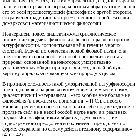
мышления» (4, с. 145). В этом определении, с одной стороны,
нашли свое отражение черты, коренным образом отличающие
его от всей предшествующей философии; с другой стороны,
сохраняется традиционная преемственность проблематики
домарксовой материалистической философии.
Подчеркнем, новое, диалектико-материалистическое
понимание предмета философии, было направлено против
натурфилософии, господствовавшей в течение многих
столетий. Будучи исторически первой формой науки, она
представляет собой особый способ построения системы
природы, основанной на некоторых умозрительно
установленных общих принципах и создающей общую
картину мира, охватывающую всю природу в целом.
В противоположность такой умозрительной натурфилософии,
претендовавшей на роль «наукоучения» или «науки наук»,
диалектический материализм – «это вообще уже больше не
философия (в прежнем ее понимании. – Н.С.), а просто
мировоззрение, которое должно найти себе подтверждение и
проявить себя не в некой особой науке наук, а в реальных
науках. Философия, таким образом, здесь «снята», т.е.
«одновременно преодолена и сохранена», преодолена по
форме, сохранена по своему действительному содержанию»
(4, с. 142).