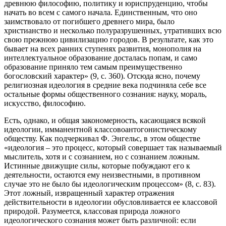
древнюю философию, политику и юриспруденцию, чтобы
начать во всем с самого начала. Единственным, что оно
заимствовало от погибшего древнего мира, было
христианство и несколько полуразрушенных, утративших всю
свою прежнюю цивилизацию городов. В результате, как это
бывает на всех ранних ступенях развития, монополия на
интеллектуальное образование досталась попам, и само
образование приняло тем самым преимущественно
богословский характер» (9, с. 360). Отсюда ясно, почему
религиозная идеология в средние века подчиняла себе все
остальные формы общественного сознания: науку, мораль,
искусство, философию.
Есть, однако, и общая закономерность, касающаяся всякой
идеологии, имманентной классовоантогонистическому
обществу. Как подчеркивал Ф. Энгельс, в этом обществе
«идеология – это процесс, который совершает так называемый
мыслитель, хотя и с сознанием, но с сознанием ложным.
Истинные движущие силы, которые побуждают его к
деятельности, остаются ему неизвестными, в противном
случае это не было бы идеологическим процессом» (8, с. 83).
Этот ложный, извращенный характер отражения
действительности в идеологии обусловливается ее классовой
природой. Разумеется, классовая природа ложного
идеологического сознания может быть различной: если