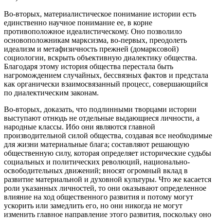
Во-вторых, материалистическое понимание истории есть
единственно научное понимание ее, в корне
противоположное идеалистическому. Оно позволило
основоположникам марксизма, во-первых, преодолеть
идеализм и метафизичность прежней (домарксовой)
социологии, вскрыть объективную диалектику общества.
Благодаря этому история общества перестала быть
нагромождением случайных, бессвязных фактов и предстала
как органически взаимосвязанный процесс, совершающийся
по диалектическим законам.
Во-вторых, доказать, что подлинными творцами истории
выступают отнюдь не отдельные выдающиеся личности, а
народные классы. Ибо они являются главной
производительной силой общества, создавая все необходимые
для жизни материальные блага; составляют решающую
общественную силу, которая определяет исторические судьбы
социальных и политических революций, национально-
освободительных движений; вносят огромный вклад в
развитие материальной и духовной культуры. Что же касается
роли указанных личностей, то они оказывают определенное
влияние на ход общественного развития и потому могут
ускорить или замедлить его, но они никогда не могут
изменить главное направление этого развития, поскольку оно