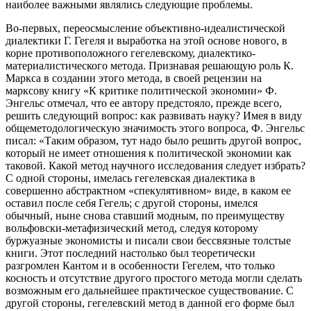
наиболее важными являлись следующие проблемы.
Во-первых, переосмысление объективно-идеалистической
диалектики Г. Гегеля и выработка на этой основе нового, в
корне противоположного гегелевскому, диалектико-
материалистического метода. Признавая решающую роль К.
Маркса в создании этого метода, в своей рецензии на
марксову книгу «К критике политической экономии» Ф.
Энгельс отмечал, что ее автору предстояло, прежде всего,
решить следующий вопрос: как развивать науку? Имея в виду
общеметодологическую значимость этого вопроса, Ф. Энгельс
писал: «Таким образом, тут надо было решить другой вопрос,
который не имеет отношения к политической экономии как
таковой. Какой метод научного исследования следует избрать?
С одной стороны, имелась гегелевская диалектика в
совершенно абстрактном «спекулятивном» виде, в каком ее
оставил после себя Гегель; с другой стороны, имелся
обычный, ныне снова ставший модным, по преимуществу
вольфовски-метафизический метод, следуя которому
буржуазные экономисты и писали свои бессвязные толстые
книги. Этот последний настолько был теоретически
разгромлен Кантом и в особенности Гегелем, что только
косность и отсутствие другого простого метода могли сделать
возможным его дальнейшее практическое существование. С
другой стороны, гегелевский метод в данной его форме был