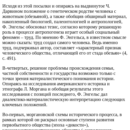
Исходя из этой посылки и опираясь на выдвинутое Ч.
Дарвином положение о генетическом родстве человека с
животным (обезьяной), а также обобщив обширный материал,
накопленный биологией, палеонтологией и антропологией,
Ф. Энгельс обосновал тезис, согласно которому решающую
роль в процессе антропогенеза играет особый социальный
феномен – труд. По мнению Ф. Энгельса, в известном смысле
можно сказать: труд создал самого человека. Ведь именно
труд, подчеркивал автор, составляет «характерный признак
человеческого общества, отличающей его от стада обезьян» (4,
с. 491).
В-четвертых, решение проблемы происхождения семьи,
частной собственности и государства возможно только с
точки зрения материалистического понимания истории.
Опираясь на исследования американского историка и
этнографа Л. Моргана и обобщая результаты этого
исследования с позиций последнего, Ф. Энгельс дал
диалектико-материалистическую интерпретацию следующих
ключевых положений.
Во-первых, моргановской схемы исторического процесса, в
рамках которой он раскрыл основные ступени развития
первобытного общества (эпоха «дикости»),