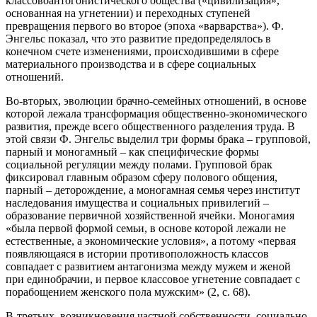
классовоантогонистического общества («цивилизация»,
основанная на угнетении) и переходных ступеней
превращения первого во второе (эпоха «варварства»). Ф.
Энгельс показал, что это развитие предопределялось в
конечном счете изменениями, происходившими в сфере
материального производства и в сфере социальных
отношений.
Во-вторых, эволюции брачно-семейных отношений, в основе
которой лежала трансформация общественно-экономического
развития, прежде всего общественного разделения труда. В
этой связи Ф. Энгельс выделил три формы брака – групповой,
парный и моногамный – как специфические формы
социальной регуляции между полами. Групповой брак
фиксировал главным образом сферу полового общения,
парный – деторождение, а моногамная семья через институт
наследования имущества и социальных привилегий –
образование первичной хозяйственной ячейки. Моногамия
«была первой формой семьи, в основе которой лежали не
естественные, а экономические условия», а потому «первая
появляющаяся в истории противоположность классов
совпадает с развитием антагонизма между мужем и женой
при единобрачии, и первое классовое угнетение совпадает с
порабощением женского пола мужским» (2, с. 68).
В-третьих, возникновения частной собственности, социально-