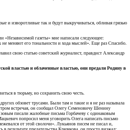
рые и изворотливые так и будут выкручиваться, обливая грязью
кции «Независимой газеты» мне написали следующее:
е меняют его тональности и хода мыслей». Еще раз Спасибо.
главил свою статью советский журналист, правдист Александр
кой властью и облаченные властью, они предали Родину в
виться в тюрьму, но сохранить свою честь.
угих обзовет трусами. Были там и такие и я не раз называла
а утром встречая, он сообщал Олегу Семеновичу Шенину
с Язовым писали жалобные письма Горбачеву с одинаковым
.Мацкевич попросил меня уговорить Олега написать письмо
межевался от этой сволочи». Лукьянов писем не писал и,
 в результате предательства Крючкова, он просто визжал: