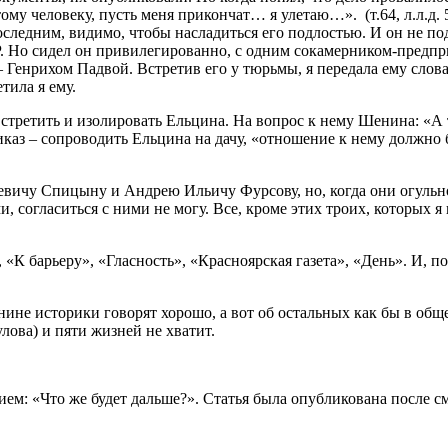
му человеку, пусть меня прикончат… я улетаю…». (т.64, л.л.д. 
оследним, видимо, чтобы насладиться его подлостью. И он не п
Но сидел он привилегированно, с одним сокамерником-предпри
 Генрихом Падвой. Встретив его у тюрьмы, я передала ему сло
тила я ему.
 встретить и изолировать Ельцина. На вопрос к нему Шенина: «А 
аз – сопроводить Ельцина на дачу, «отношение к нему должно быт
ичу Спицыну и Андрею Ильичу Фурсову, но, когда они огульно,
 согласиться с ними не могу. Все, кроме этих троих, которых я
«К барьеру», «Гласность», «Красноярская газета», «День». И, по
е историки говорят хорошо, а вот об остальных как бы в обще
ова) и пяти жизней не хватит.
ием: «Что же будет дальше?». Статья была опубликована после с