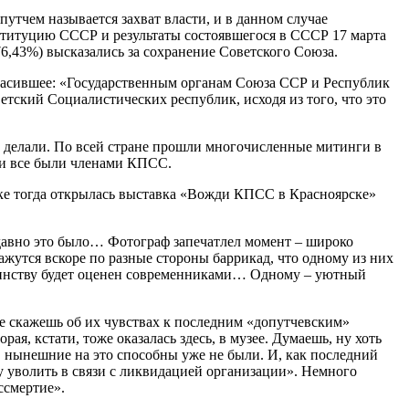
утчем называется захват власти, и в данном случае
нституцию СССР и результаты состоявшегося в СССР 17 марта
(76,43%) высказались за сохранение Советского Союза.
гласившее: «Государственным органам Союза ССР и Республик
тский Социалистических республик, исходя из того, что это
и делали. По всей стране прошли многочисленные митинги в
ни все были членами КПСС.
рске тогда открылась выставка «Вожди КПСС в Красноярске»
едавно это было… Фотограф запечатлел момент – широко
жутся вскоре по разные стороны баррикад, что одному из них
стоинству будет оценен современниками… Одному – уютный
не скажешь об их чувствах к последним «допутчевским»
ая, кстати, тоже оказалась здесь, в музее. Думаешь, ну хоть
, нынешние на это способны уже не были. И, как последний
шу уволить в связи с ликвидацией организации». Немного
ссмертие».