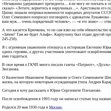
«Незаконно удерживают президента… я не могу не поехать к это
сказал» «Летите, вернетесь в наручниках…». Арестовали его п
Ципко лишали неприкосновенности народных депутатов СССР. 
Олег Семенович попросил поговорить с адвокатом Лукьянова –
ваш муж… очень порядочный человек», — «я это знаю» — отве
А что касается Крючкова, то он сам взял на себя обязательство
«Зачем? Там же будет Альфа». Карпухину был отдан другой прик
245-250).
Я с огромным уважением отношусь к историкам Евгению Юрьев
одних героями, а других участников уничтожают оскорблениями,
ими гордиться.
В свое время о ГКЧП много писали газеты «Патриот», «Дуэль», 
Зюганова.
О Валентине Ивановиче Варенникове и Олеге Семеновиче Шенин
жизнь, на которую некоторым осуждающим (типа Андрея Караул
Сегодня я хочу рассказать о Юрии Сергеевиче Плеханове.
После освобождения в 1993 году он написал статью под назван
Родился 20 мая 1930 года в
Москве
.