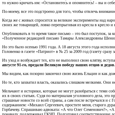
то нужно кричать им: «Остановитесь и опомнитесь! – вы и себе
По-моему, все это подстроено для того, чтобы отвлечь вниман
Когда же с живых спросится за великие эксперименты над наро
своих же товарищей, ловко перепрыгивая из кресла в кресло и 
Опубликовать в то время такое письмо – это был поступок, за
«Полученное редакцией письмо Тамары Александровны Шениной
Но это было осенью 1991 года. А 18 августа этого года испол
Головенко в газете «Патриот» в № 25 за 2009 год (газету сразу
Их уход и возбуждает тех, кто не выполнил свою клятву, всту
августе 91-го, предали Великую победу наших отцов и дедов
Мы видим, как позорно закончил свою жизнь Ельцин и как дож
Но те, кто захватил власть, оказались слишком мелкими. Они н
Мельчают и историки, которые не могут разобраться с теми со
их в своих статьях. Судя по материалам уголовного дела, это
страшные новости со всей страны, а сам после встречался и с
содержанием: «Михаил Сергеевич, простите меня, старого дур
Горбачеву. Спрашиваю адвоката: «А что Олег Семенович?», «А он
поначалу, поддерживал ГКЧП. Подготовил соответствующие доку