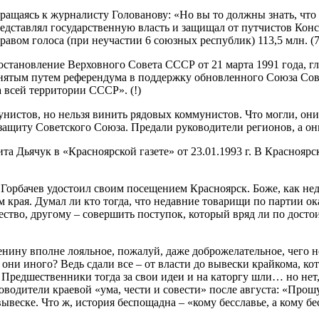
ращаясь к журналисту Голованову: «Но вы то должны знать, что п
редставлял государственную власть и защищал от путчистов Ко
 правом голоса (при неучастии 6 союзных республик) 113,5 млн. 
Постановление Верховного Совета СССР от 21 марта 1991 года, 
инятым путем референдума в поддержку обновленного Союза Сове
 всей территории СССР». (!)
нистов, но нельзя винить рядовых коммунистов. Что могли, он
 защиту Советского Союза. Предали руководители регионов, а о
та Дьячук в «Красноярской газете» от 23.01.1993 г. В Красноя
к Горбачев удостоил своим посещением Красноярск. Боже, как н
рая. Думал ли кто тогда, что недавние товарищи по партии ока
ечество, другому – совершить поступок, который вряд ли по до
енину вполне лояльное, пожалуй, даже доброжелательное, чего 
и иного? Ведь сдали все – от власти до вывески крайкома, котор
 Предшественники тогда за свои идеи и на каторгу шли… но нет
уководители краевой «ума, чести и совести» после августа: «Про
веске. Что ж, история беспощадна – «кому бесславье, а кому бе