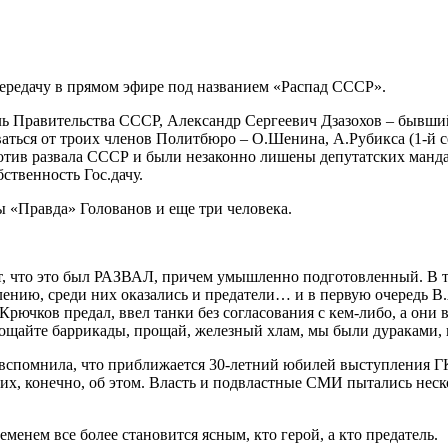
 передачу в прямом эфире под названием «Распад СССР».
 Правительства СССР, Александр Сергеевич Дзазохов – бывши
аться от троих членов Политбюро – О.Шенина, А.Рубикса (1-й с
против развала СССР и были незаконно лишены депутатских манда
ственность Гос.дачу.
 «Правда» Голованов и еще три человека.
ют, что это был РАЗВАЛ, причем умышленно подготовленный. В 
ению, среди них оказались и предатели… и в первую очередь В.
Крючков предал, ввел танки без согласования с кем-либо, а они
щайте баррикады, прощай, железный хлам, мы были дураками, 
спомнила, что приближается 30-летний юбилей выступления ГКЧ
х, конечно, об этом. Власть и подвластные СМИ пытались нескол
еменем все более становится ясным, кто герой, а кто предатель.