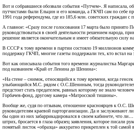
Вот и собравшиеся обозвали события «Путчем». Я написала, об
путчистами были Ельцин и его команда, а ГКЧП сам по себе п
1991 года референдума, где из 185,6 млн. советских граждан с
А главное: «Сразу после голосования 17 марта было принято 
руководствоваться в своей деятельности решением народа, пр
решение является окончательным и имеет обязательную силу на
В СССР к тому времени в партии состояло 19 миллионов комму
поддержку ГКЧП, многие газеты поддержали тех, кто встал на
Вот как описывала события того времени журналистка Маргари
под названием «Край от Ленина до Шенина»:
«На стене – снимок, относящийся к тому времени, когда генсе
улыбающийся М.С. рядом с О.С.Шениным, тогда руководителем к
предстоит стать предателем, равных которому не знало челов
Горбачев-фонд, другому камера «Матросской тишины».
Вообще же, судя по отзывам, отношение красноярцев к О.С. Ш
руководителям краевой парторганизации. Да и заслуживают ли он
бы один из них забаррикадировался в своем кабинете, что ли…
штрих, бросается в глаза образец заявления, которое писали р
помятый листок «образца» аккуратно прикреплен к той самой вы