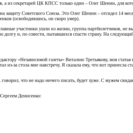
в, а из секретарей ЦК КПСС только один – Олег Шенин, для кот
на защиту Советского Союза. Это Олег Шенин – отсидел 14 меся
енков (освободившись, он скоро умер).
се главные участники ушли из жизни, группа партбилетчиков, н
по долгу и, по совести, пытавшихся спасти страну. На следующи
редактору «Независимой газеты» Виталию Третьякову, моя статья 
л из-за стола мне навстречу. Я сказала ему, что вот принесла ст
оворил, что не надо ничего писать, будет хуже. С мужем свида
 Сергеем Денисенко: