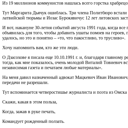
Из 19 миллионов коммунистов нашлась всего горстка храбрецо
Тут Маргарита Дьячук ошиблась. Три члена Политбюро встали 
латвийской тюрьмы и Иозас Бурокявичус 12 лет литовских заст
И вот, накануне 30-летия событий августа 1991 года, когда в
объявилась для того, чтобы добавить ушаты помоев на героев, 
удалось, но это и понятно – «то, что пакостливо, то трусливо».
Хочу напомнить вам, кто же эти люди.
О Дзасохове я писала еще 10.10.1991 г. и, благодаря главному 
тогда, как мне показалось, очень молодой Виталий Товиевич вста
независимая газета и печатаем любые материалы».
На меня давил назначенный адвокат Мацкевич Иван Иванович, г
передачи не разрешали.
Тут вспоминается четверостишье журналиста и поэта из Омска
Скажи, какая в этом польза,
Когда, зажав в руке печать,
Командует рожденный ползать.