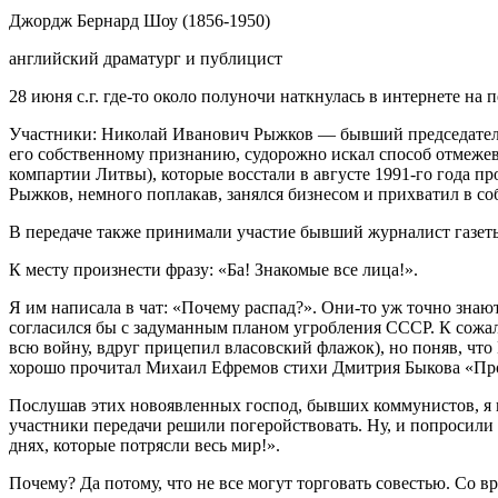
Джордж Бернард Шоу (1856-1950)
английский драматург и публицист
28 июня с.г. где-то около полуночи наткнулась в интернете на
Участники: Николай Иванович Рыжков — бывший председатель
его собственному признанию, судорожно искал способ отмежев
компартии Литвы), которые восстали в августе 1991-го года 
Рыжков, немного поплакав, занялся бизнесом и прихватил в соб
В передаче также принимали участие бывший журналист газеты
К месту произнести фразу: «Ба! Знакомые все лица!».
Я им написала в чат: «Почему распад?». Они-то уж точно зна
согласился бы с задуманным планом угробления СССР. К сожал
всю войну, вдруг прицепил власовский флажок), но поняв, что 
хорошо прочитал Михаил Ефремов стихи Дмитрия Быкова «Про
Послушав этих новоявленных господ, бывших коммунистов, я в
участники передачи решили погеройствовать. Ну, и попросили и
днях, которые потрясли весь мир!».
Почему? Да потому, что не все могут торговать совестью. Со вр