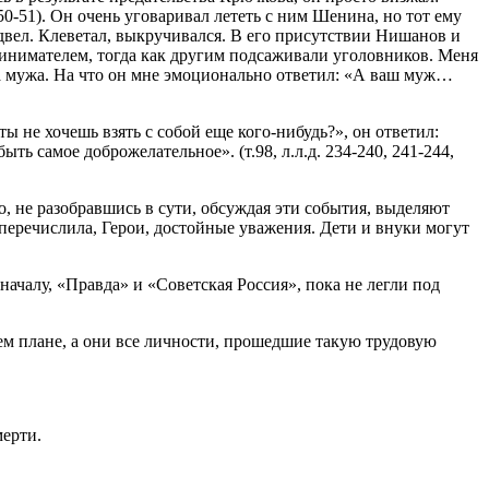
50-51). Он очень уговаривал лететь с ним Шенина, но тот ему
одвел. Клеветал, выкручивался. В его присутствии Нишанов и
нимателем, тогда как другим подсаживали уголовников. Меня
ва мужа. На что он мне эмоционально ответил: «А ваш муж…
ты не хочешь взять с собой еще кого-нибудь?», он ответил:
ь самое доброжелательное». (т.98, л.л.д. 234-240, 241-244,
 не разобравшись в сути, обсуждая эти события, выделяют
 перечислила, Герои, достойные уважения. Дети и внуки могут
началу, «Правда» и «Советская Россия», пока не легли под
м плане, а они все личности, прошедшие такую трудовую
мерти.