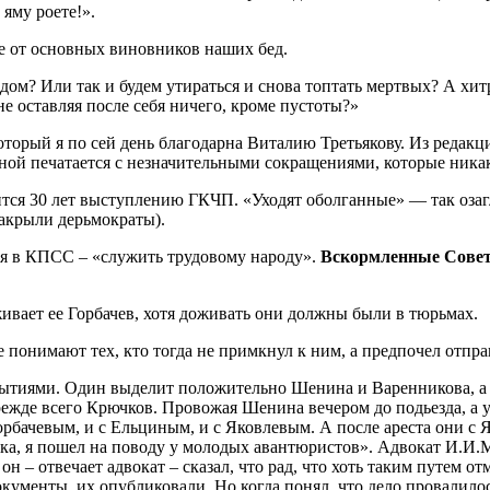
 яму роете!».
ие от основных виновников наших бед.
дом? Или так и будем утираться и снова топтать мертвых? А хит
не оставляя после себя ничего, кроме пустоты?»
 который я по сей день благодарна Виталию Третьякову. Из реда
 печатается с незначительными сокращениями, которые никак н
нится 30 лет выступлению ГКЧП. «Уходят оболганные» — так оза
 закрыли дерьмократы).
пая в КПСС – «служить трудовому народу».
Вскормленные Советс
.
ивает ее Горбачев, хотя доживать они должны были в тюрьмах.
е понимают тех, кто тогда не примкнул к ним, а предпочел отпра
бытиями. Один выделит положительно Шенина и Варенникова, а др
 прежде всего Крючков. Провожая Шенина вечером до подьезда, 
 Горбачевым, и с Ельциным, и с Яковлевым. А после ареста они 
ака, я пошел на поводу у молодых авантюристов». Адвокат И.И
 – отвечает адвокат – сказал, что рад, что хоть таким путем от
менты, их опубликовали. Но когда понял, что дело провалилось