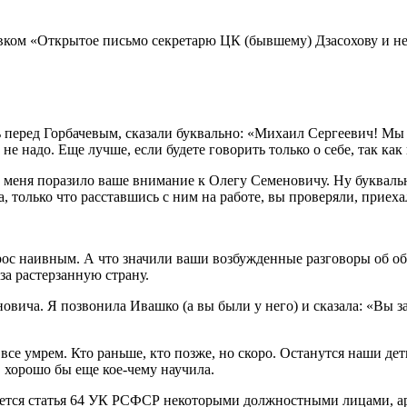
ловком «Открытое письмо секретарю ЦК (бывшему) Дзасохову и 
ь перед Горбачевым, сказали буквально: «Михаил Сергеевич! Мы вс
 не надо. Еще лучше, если будете говорить только о себе, так как
, меня поразило ваше внимание к Олегу Семеновичу. Ну буквальн
гда, только что расставшись с ним на работе, вы проверяли, при
рос наивным. А что значили ваши возбужденные разговоры об обст
за растерзанную страну.
новича. Я позвонила Ивашко (а вы были у него) и сказала: «Вы 
все умрем. Кто раньше, кто позже, но скоро. Останутся наши дет
, хорошо бы еще кое-чему научила.
акуется статья 64 УК РСФСР некоторыми должностными лицами, а