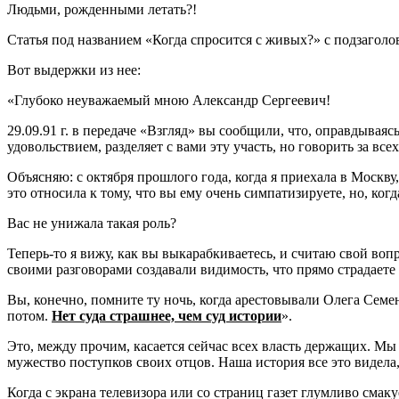
Людьми, рожденными летать?!
Статья под названием «Когда спросится с живых?» с подзаго
Вот выдержки из нее:
«Глубоко неуважаемый мною Александр Сергеевич!
29.09.91 г. в передаче «Взгляд» вы сообщили, что, оправдываяс
удовольствием, разделяет с вами эту участь, но говорить за всех
Объясняю: с октября прошлого года, когда я приехала в Москву
это относила к тому, что вы ему очень симпатизируете, но, ко
Вас не унижала такая роль?
Теперь-то я вижу, как вы выкарабкиваетесь, и считаю свой воп
своими разговорами создавали видимость, что прямо страдаете 
Вы, конечно, помните ту ночь, когда арестовывали Олега Семе
потом.
Нет суда страшнее, чем суд истории
».
Это, между прочим, касается сейчас всех власть держащих. Мы 
мужество поступков своих отцов. Наша история все это видела
Когда с экрана телевизора или со страниц газет глумливо см