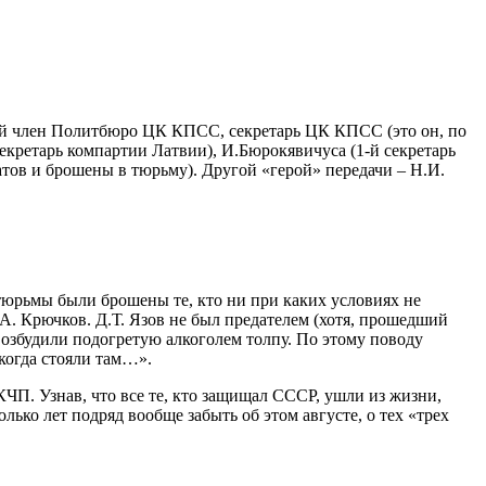
й член Политбюро ЦК КПСС, секретарь ЦК КПСС (это он, по
екретарь компартии Латвии), И.Бюрокявичуса (1-й секретарь
тов и брошены в тюрьму). Другой «герой» передачи – Н.И.
тюрьмы были брошены те, кто ни при каких условиях не
А. Крючков. Д.Т. Язов не был предателем (хотя, прошедший
 возбудили подогретую алкоголем толпу. По этому поводу
когда стояли там…».
П. Узнав, что все те, кто защищал СССР, ушли из жизни,
ько лет подряд вообще забыть об этом августе, о тех «трех