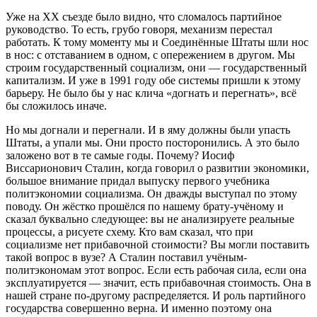
Уже на ХХ съезде было видно, что сломалось партийное
руководство. То есть, грубо говоря, механизм перестал
работать. К тому моменту мы и Соединённые Штаты шли нос
в нос: с отставанием в одном, с опережением в другом. Мы
строим государственный социализм, они — государственный
капитализм. И уже в 1991 году обе системы пришли к этому
барьеру. Не было бы у нас клича «догнать и перегнать», всё
бы сложилось иначе.
Но мы догнали и перегнали. И в яму должны были упасть
Штаты, а упали мы. Они просто посторонились. А это было
заложено вот в те самые годы. Почему? Иосиф
Виссарионович Сталин, когда говорил о развитии экономики,
большое внимание придал выпуску первого учебника
политэкономии социализма. Он дважды выступал по этому
поводу. Он жёстко прошёлся по нашему брату-учёному и
сказал буквально следующее: вы не анализируете реальные
процессы, а рисуете схему. Кто вам сказал, что при
социализме нет прибавочной стоимости? Вы могли поставить
такой вопрос в вузе? А Сталин поставил учёным-
политэкономам этот вопрос. Если есть рабочая сила, если она
эксплуатируется — значит, есть прибавочная стоимость. Она в
нашей стране по-другому распределяется. И роль партийного
государства совершенно верна. И именно поэтому она