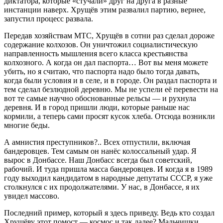
диктатора, которые «стучали» друг на друга в разные
инстанции наверх. Хрущёв этим развалил партию, вернее,
запустил процесс развала.
Передав хозяйствам МТС, Хрущёв в сотни раз сделал дороже
содержание колхозов. Он уничтожил социалистическую
направленность мышления всего класса крестьянства
колхозного. А когда он дал паспорта… Вот вы меня можете
убить, но я считаю, что паспорта надо было тогда давать,
когда были условия и в селе, и в городе. Он раздал паспорта и
тем сделал безлюдной деревню. Мы не успели её перевести на
вот те самые научно обоснованные рельсы — и рухнула
деревня. И в город пришли люди, которые раньше нас
кормили, а теперь сами просят кусок хлеба. Отсюда возникли
многие беды.
А амнистия преступников?.. Всех отпустили, включая
бандеровцев. Тем самым он нанёс колоссальный удар. Я
вырос в Донбассе. Наш Донбасс всегда был советский,
рабочий. И туда пришла масса бандеровцев. И когда я в 1989
году выходил кандидатом в народные депутаты СССР, я уже
столкнулся с их продолжателями. У нас, в Донбассе, я их
увидел массово.
Последний пример, который я здесь приведу. Ведь кто создал
Хрущёву этот помост — космос и так далее? Мальчишки,