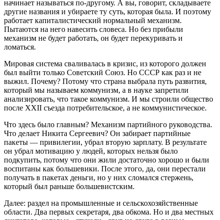
начинает называться по-другому. А вы, говорит, складываете
другие названия и убираете ту суть, которая была. И поэтому
работает капиталистический нормальный механизм.
Пытаются на него навесить словеса. Но без прибыли
механизм не будет работать, он будет перекуривать и
ломаться.
Мировая система сваливалась в кризис, из которого должен
был выйти только Советский Союз. Но СССР как раз и не
выжил. Почему? Потому что страна выбрала путь развития,
который мы называем коммунизм, а в науке запретили
анализировать, что такое коммунизм. И мы строили общество
после ХХII съезда потребительское, а не коммунистическое.
Что здесь было главным? Механизм партийного руководства.
Что делает Никита Сергеевич? Он забирает партийные
пакеты — привилегии, убрал вторую зарплату. В результате
он убрал мотивацию у людей, которых нельзя было
подкупить, потому что они жили достаточно хорошо и были
воспитаны как большевики. После этого, да, они перестали
получать в пакетах деньги, но у них сломался стержень,
который был раньше большевистским.
Далее: раздел на промышленные и сельскохозяйственные
области. Два первых секретаря, два обкома. Но и два местных