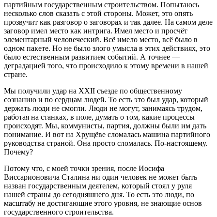
партийным государственным строительством. Попытаюсь
несколько слов сказать с этой стороны. Может, это опять
прозвучит как разговор о заговорах и так далее. На самом деле
заговор имел место как интрига. Имел место и просчёт
элементарный человеческий. Всё имело место, всё было в
одном пакете. Но не было злого умысла в этих действиях, это
было естественным развитием событий. А точнее —
деградацией того, что происходило к этому времени в нашей
стране.
Мы получили удар на ХХII съезде по общественному
сознанию и по сердцам людей. То есть это был удар, который
держать люди не смогли. Люди не могут, занимаясь трудом,
работая на станках, в поле, думать о том, какие процессы
происходят. Мы, коммунисты, партия, должны были им дать
понимание. И вот на Хрущёве сломалась машина партийного
руководства страной. Она просто сломалась. По-настоящему.
Почему?
Потому что, с моей точки зрения, после Иосифа
Виссарионовича Сталина ни один человек не может быть
назван государственным деятелем, который стоял у руля
нашей страны до сегодняшнего дня. То есть это люди, по
масштабу не достигающие этого уровня, не знающие основ
государственного строительства.