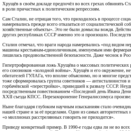
Хрущёв в своём докладе предпочёл во всех грехах обвинять Ст
в роли причастных к политическим репрессиям.
Сам Сталин, не отрицая того, что приходилось в процессе со
намеревались прежде всего отказаться от социалистической с
хозяйственные объекты». Это не были домыслы вождя. Действи
других республиках СССР именно это и произошло. Последств
Сталин отмечал, что враги народа намеревались «под видом н
машины крестьянам-единоличникам, именуемым ими фермерами…
лишилась продовольственной безопасности. Даже чеснок в Росс
Гипертрофированная ложь Хрущёва о массовых политических 
его союзников «холодной войны». Хрущёв и его окружение, не
обитателей ГУЛАГа, что вполне объяснимо, но и многие предс
тоже сформировалась группа советников — антисталинистов и 
горбачёвской «перестройки», приведшей к развалу СССР. Неуд
посредственным повествованием «Последний день Ивана Денис
XXII съезда КПСС. Перезахоронение Генералиссимуса произвел
Ныне благодаря глубоким научным изысканиям стало очевидным
нашей стране и за её пределами. Один из самых авторитетных и
«о миллионах расстрелянных говорить не приходится».
Приведу конкретный пример. В 1990-е годы едва ли не во все