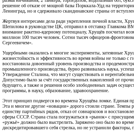
размагничивания, 2 танкера, торпедолов, водолазный бот, бук
решение об отказе от мощной базы Порккала-Удд на территории
Ленинград, но и сдерживало скандинавские страны от вступл
Жертвуя интересами дела ради укрепления личной власти, Хрущ
Шепилова в руководстве ЦК, отправил в отставку Главкома В
внимание ракетно-ядерному потенциалу, Хрущёв посчитал во
миллион 100 тысяч человек. Сотни тысяч офицеров-фронтовик
Сергеевичем».
Ущербными оказались и многие эксперименты, затеянные Хрущ
жизнестойкость и эффективность во время войны не только с 
восстановила довоенный уровень производства и продемонстр
промышленного производства, бурно развивалась наука, успе
Утверждение Сталина, что могут существовать и нерентабельны
Допустимо было за счёт государственных накоплений от прочих
будущего, а также и решения особо злободневных задач осущес
программы, в науку, образование, здравоохранение.
Этот принцип подвергся во времена Хрущёва ломке. Единая п
Эта и многие другие «новации» дорого стоили стране. Темпы р
единству партийных рядов, отказ от совнархозов и восстано
сферы СССР. Страна стала погружаться в «рынок» с присущими
«ружьё» должно было выстрелить. Заряжено оно было во време
дискредитировавшего себя стрелка, но не устранили факторы, 