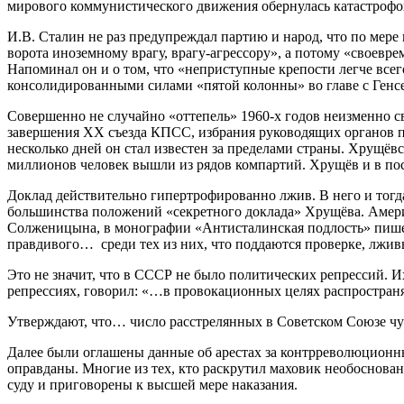
мирового коммунистического движения обернулась катастрофой
И.В. Сталин не раз предупреждал партию и народ, что по мере 
ворота иноземному врагу, врагу-агрессору», а потому «своев
Напоминал он и о том, что «неприступные крепости легче все
консолидированными силами «пятой колонны» во главе с Генс
Совершенно не случайно «оттепель» 1960-х годов неизменно с
завершения ХХ съезда КПСС, избрания руководящих органов па
несколько дней он стал известен за пределами страны. Хрущё
миллионов человек вышли из рядов компартий. Хрущёв и в по
Доклад действительно гипертрофированно лжив. В него и тогда
большинства положений «секретного доклада» Хрущёва. Амери
Солженицына, в монографии «Антисталинская подлость» пишет
правдивого… среди тех из них, что поддаются проверке, лжи
Это не значит, что в СССР не было политических репрессий. И
репрессиях, говорил: «…в провокационных целях распростран
Утверждают, что… число расстрелянных в Советском Союзе чу
Далее были оглашены данные об арестах за контрреволюционны
оправданы. Многие из тех, кто раскрутил маховик необоснова
суду и приговорены к высшей мере наказания.