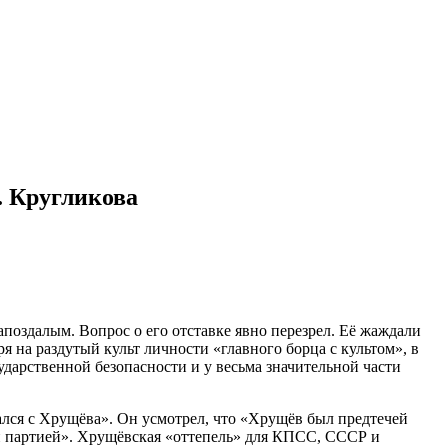
. Кругликова
оздалым. Вопрос о его отставке явно перезрел. Её жаждали
 на раздутый культ личности «главного борца с культом», в
сударственной безопасности и у весьма значительной части
лся с Хрущёва». Он усмотрел, что «Хрущёв был предтечей
ой партией». Хрущёвская «оттепель» для КПСС, СССР и