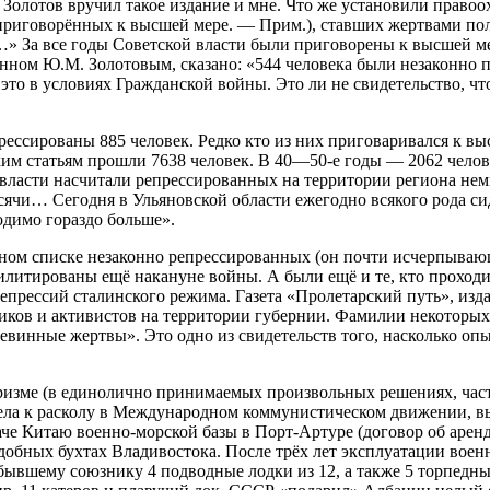
Золотов вручил такое издание и мне. Что же установили право
(приговорённых к высшей мере. — Прим.), ставших жертвами пол
 За все годы Советской власти были приговорены к высшей мер
санном Ю.М. Золотовым, сказано: «544 человека были незаконн
то в условиях Гражданской войны. Это ли не свидетельство, что
прессированы 885 человек. Редко кто из них приговаривался к 
им статьям прошли 7638 человек. В 40—50-е годы — 2062 челове
й власти насчитали репрессированных на территории региона не
ысячи… Сегодня в Ульяновской области ежегодно всякого рода си
одимо гораздо больше».
ом списке незаконно репрессированных (он почти исчерпывающи
илитированы ещё накануне войны. А были ещё и те, кто проходи
епрессий сталинского режима. Газета «Пролетарский путь», изда
ников и активистов на территории губернии. Фамилии некоторы
винные жертвы». Это одно из свидетельств того, насколько опы
ризме (в единолично принимаемых произвольных решениях, част
вела к расколу в Международном коммунистическом движении, в
аче Китаю военно-морской базы в Порт-Артуре (договор об аренд
добных бухтах Владивостока. После трёх лет эксплуатации воен
ывшему союзнику 4 подводные лодки из 12, а также 5 торпедных