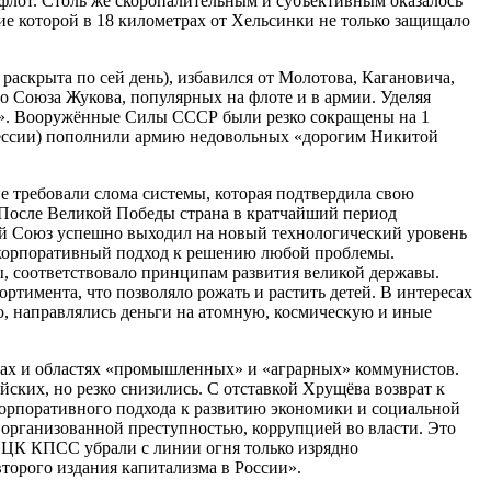
 флот. Столь же скоропалительным и субъективным оказалось
ие которой в 18 километрах от Хельсинки не только защищало
раскрыта по сей день), избавился от Молотова, Кагановича,
 Союза Жукова, популярных на флоте и в армии. Уделяя
в». Вооружённые Силы СССР были резко сокращены на 1
офессии) пополнили армию недовольных «дорогим Никитой
 требовали слома системы, которая подтвердила свою
. После Великой Победы страна в кратчайший период
ий Союз успешно выходил на новый технологический уровень
 корпоративный подход к решению любой проблемы.
ы, соответствовало принципам развития великой державы.
ртимента, что позволяло рожать и растить детей. В интересах
ую, направлялись деньги на атомную, космическую и иные
ках и областях «промышленных» и «аграрных» коммунистов.
ских, но резко снизились. С отставкой Хрущёва возврат к
корпоративного подхода к развитию экономики и социальной
 организованной преступностью, коррупцией во власти. Это
е ЦК КПСС убрали с линии огня только изрядно
второго издания капитализма в России».