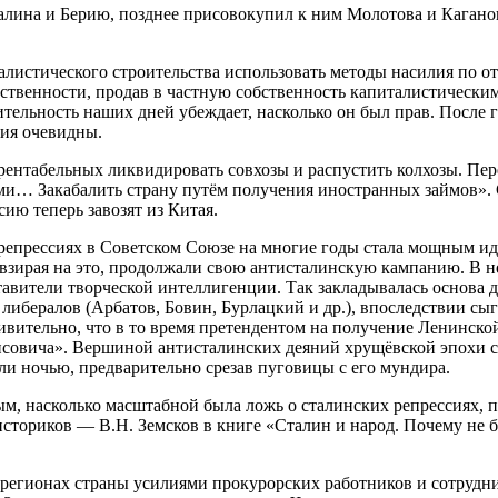
алина и Берию, позднее присовокупил к ним Молотова и Каганов
циалистического строительства использовать методы насилия по
обственности, продав в частную собственность капиталистичес
тельность наших дней убеждает, насколько он был прав. После 
ия очевидны.
ерентабельных ликвидировать совхозы и распустить колхозы. Пе
 Закабалить страну путём получения иностранных займов». Сл
ию теперь завозят из Китая.
репрессиях в Советском Союзе на многие годы стала мощным и
взирая на это, продолжали свою антисталинскую кампанию. В н
тавители творческой интеллигенции. Так закладывалась основа
либералов (Арбатов, Бовин, Бурлацкий и др.), впоследствии с
ивительно, что в то время претендентом на получение Ленинско
овича». Вершиной антисталинских деяний хрущёвской эпохи ста
и ночью, предварительно срезав пуговицы с его мундира.
, насколько масштабной была ложь о сталинских репрессиях, п
сториков — В.Н. Земсков в книге «Сталин и народ. Почему не бы
х регионах страны усилиями прокурорских работников и сотруд