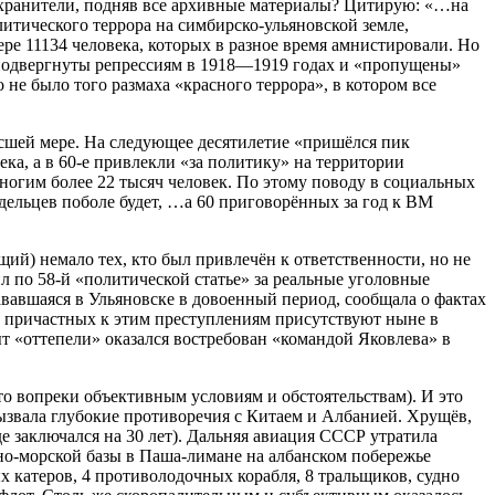
охранители, подняв все архивные материалы? Цитирую: «…на
итического террора на симбирско-ульяновской земле,
е 11134 человека, которых в разное время амнистировали. Но
о подвергнуты репрессиям в 1918—1919 годах и «пропущены»
 не было того размаха «красного террора», в котором все
высшей мере. На следующее десятилетие «пришёлся пик
ка, а в 60-е привлекли «за политику» на территории
многим более 22 тысяч человек. По этому поводу в социальных
дельцев поболе будет, …а 60 приговорённых за год к ВМ
й) немало тех, кто был привлечён к ответственности, но не
л по 58-й «политической статье» за реальные уголовные
вавшаяся в Ульяновске в довоенный период, сообщала о фактах
х причастных к этим преступлениям присутствуют ныне в
т «оттепели» оказался востребован «командой Яковлева» в
о вопреки объективным условиям и обстоятельствам). И это
ызвала глубокие противоречия с Китаем и Албанией. Хрущёв,
е заключался на 30 лет). Дальняя авиация СССР утратила
но-морской базы в Паша-лимане на албанском побережье
 катеров, 4 противолодочных корабля, 8 тральщиков, судно