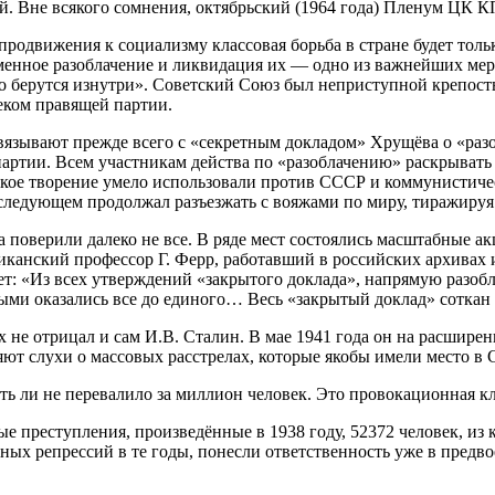
. Вне всякого сомнения, октябрьский (1964 года) Пленум ЦК К
продвижения к социализму классовая борьба в стране будет толь
ременное разоблачение и ликвидация их — одно из важнейших ме
го берутся изнутри». Советский Союз был неприступной крепост
еком правящей партии.
вязывают прежде всего с «секретным докладом» Хрущёва о «раз
ртии. Всем участникам действа по «разоблачению» раскрывать 
вское творение умело использовали против СССР и коммунистиче
следующем продолжал разъезжать с вояжами по миру, тиражируя
 поверили далеко не все. В ряде мест состоялись масштабные ак
канский профессор Г. Ферр, работавший в российских архивах 
: «Из всех утверждений «закрытого доклада», напрямую разобл
выми оказались все до единого… Весь «закрытый доклад» сотка
х не отрицал и сам И.В. Сталин. В мае 1941 года он на расшир
яют слухи о массовых расстрелах, которые якобы имели место 
ть ли не перевалило за миллион человек. Это провокационная 
е преступления, произведённые в 1938 году, 52372 человек, из
нных репрессий в те годы, понесли ответственность уже в пред