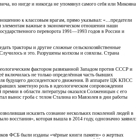
ича, но нигде и никогда не упомянул самого себя или Микояна
 отношению к классовым врагам, прямо указывал: «…предатели
ким элементам важные в экономическом отношении наши
государственного переворота 1991—1993 годов в России и
редать тракторы и другие сложные сельскохозяйственные
училось и это. Разрушены колхозы и совхозы. Страна
деологическим фактором развязанной Западом против СССР и
её включилась не только определённая часть бывших
 для будущего диссидентского движения. В аппарате ЦК КПСС
ыгравших заметную роль в идеологическом сопровождении
й премии в области литературы оказался Солженицын с его
л вынос гроба с телом Сталина из Мавзолея в дни работы
озволившая исказить сознание нескольких поколений людей в
ло восстания», которая вышла в 2014 году, однозначно заявил:
ников ФСБ были изданы «чёрные книги памяти» о жертвах