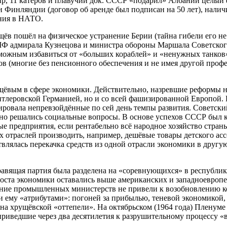
сир, 11 катеров и плавучий док. СССР «подарил» Албании целый
 Финляндии (договор об аренде был подписан на 50 лет), налич
ения в НАТО.
ёв пошёл на физическое устранение Берии (тайна гибели его не 
МФ адмирала Кузнецова и министра обороны Маршала Советского
зможным избавиться от «больших кораблей» и «ненужных танко
ов (многие без пенсионного обеспечения и не имея другой пр
ёвым в сфере экономики. Действительно, назревшие реформы не
гитлеровской Германией, но и со всей фашизированной Европой
ировала непревзойдённые по сей день темпы развития. Советск
шно решались социальные вопросы. В основе успехов СССР был
е предприятия, если рентабельно всё народное хозяйство стран
 отраслей производить, например, дешёвые товары детского ассо
твлялась перекачка средств из одной отрасли экономики в друг
равящая партия была разделена на «соревнующихся» в республи
оста экономики оставались выше американских и западноевропей
вление промышленных министерств не привели к возобновлению 
 ему «атрибутами»: погоней за прибылью, теневой экономикой,
на хрущёвской «оттепели». На октябрьском (1964 года) Пленум
приведшие через два десятилетия к разрушительному процессу «