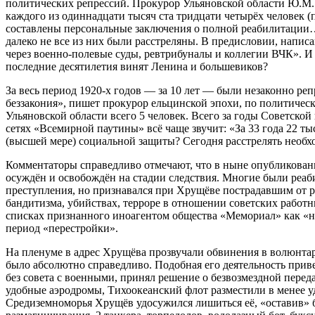
политических репрессий. Прокурор Ульяновской области Ю.М. 
каждого из одиннадцати тысяч ста тридцати четырёх человек 
составлены персональные заключения о полной реабилитации…»
далеко не все из них были расстреляны. В предисловии, напи
через военно-полевые суды, ревтрибуналы и коллегии ВЧК». И э
последние десятилетия винят Ленина и большевиков?
За весь период 1920-х годов — за 10 лет — были незаконно ре
беззакония», пишет прокурор ельцинской эпохи, по политическ
Ульяновской области всего 5 человек. Всего за годы Советско
сетях «Всемирной паутины» всё чаще звучит: «За 33 года 22 т
(высшей мере) социальной защиты? Сегодня расстрелять необх
Комментаторы справедливо отмечают, что в ныне опубликованн
осуждён и освобождён на стадии следствия. Многие были реаб
преступления, но признавался при Хрущёве пострадавшим от р
бандитизма, убийствах, терроре в отношении советских работ
списках признанного иноагентом общества «Мемориал» как «не
период «перестройки».
На пленуме в адрес Хрущёва прозвучали обвинения в волюнта
было абсолютно справедливо. Подобная его деятельность при
без совета с военными, принял решение о безвозмездной перед
удобные аэродромы, Тихоокеанский флот разместили в менее у
Средиземноморья Хрущёв удосужился лишиться её, «оставив» б