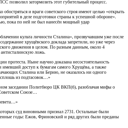
ПСС позволил затормозить этот губительный процесс.
ко обостряться и враги советского строя имеют целью «открыть
роприятий в деле подготовки страны к успешной обороне».
ью, пока по ней не был нанесён мощный удар
облачении культа личности Сталина», прозвучавшим уже после
содержание хрущёвского доклада запретили, но уже через
ского движения в целом. По разным данным, около 4
 антисталинскую ложь.
ции протеста. Ныне научно доказана несостоятельность
и имевший доступ к бумагам самого Хрущёва, а также
ачающих Сталина или Берию, не оказалось ни одного
н сплошь из подтасовок…»
енном заседании Политбюро ЦК ВКП(б), разоблачая мифы о
в Советском Союзе…
клевета…»
 которых суд виновными признал 2731. Остальные были
военные годы: Ежов, Фриновский и ряд других были преданы