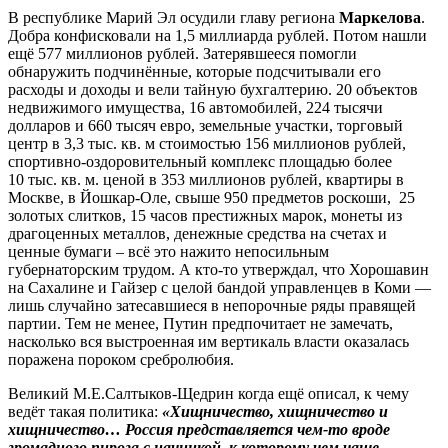
В республике Марий Эл осудили главу региона
Маркелова
.
Добра конфисковали на 1,5 миллиарда рублей. Потом нашли
ещё 577 миллионов рублей. Затерявшееся помогли
обнаружить подчинённые, которые подсчитывали его
расходы и доходы и вели тайную бухгалтерию. 20 объектов
недвижимого имущества, 16 автомобилей, 224 тысячи
долларов и 660 тысяч евро, земельные участки, торговый
центр в 3,3 тыс. кв. м стоимостью 156 миллионов рублей,
спортивно-оздоровительный комплекс площадью более
10 тыс. кв. м. ценой в 353 миллионов рублей, квартиры в
Москве, в Йошкар-Оле, свыше 950 предметов роскоши, 25
золотых слитков, 15 часов престижных марок, монеты из
драгоценных металлов, денежные средства на счетах и
ценные бумаги – всё это нажито непосильным
губернаторским трудом. А кто-то утверждал, что Хорошавин
на Сахалине и Гайзер с целой бандой управленцев в Коми —
лишь случайно затесавшиеся в непорочные ряды правящей
партии. Тем не менее, Путин предпочитает не замечать,
насколько вся выстроенная им вертикаль власти оказалась
поражена пороком сребролюбия.
Великий М.Е.Салтыков-Щедрин когда ещё описал, к чему
ведёт такая политика:
«Хищничество, хищничество и
хищничество… Россия представляется чем-то вроде
громадного пирога с начинкой, к которому чем чаще