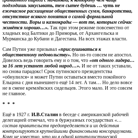
подходишь закусывать, тем сытее будешь … чуть не
ежечасное расхищение общественных сумм, банкротства,
отсутствие всякого понятия о самой формальной
честности.
Воры и казнокрады — вот те, которым сейчас
живётся хорошо…».
Так при этом режиме повсеместно от
хладных вод Балтики до Приморья, от Архангельска и
Мурманска до Кубани и Дагестана. На всех этажах власти.
Сам Путин уже призывал
«прислушиваться к
общественному недовольству».
Но он-то совсем не апостол.
Довелось ведь говорить ему и о том, что
«от одного лидера…
за 16 лет устанет любой народ…».
И не от таких уставали,
но снова парадокс! Срок путинского президентства
«обнулился» и может Путин оставаться вместо покойного
Ельцина с дня нынешнего ещё 14 лет. А там… Но дело вовсе
не в смене кремлёвских сидельцев. Этого мало. И это совсем
не главное.
* * *
Ещё в 1927 г.
И.В.Сталин
в беседе с американской рабочей
делегацией отмечал, что в буржуазных государствах
«…
состав правительств предопреде­ляется и их действия
контролируются крупнейшими финансовыми консорциу­мами.
Кому не известно, что ни в одной капиталистической