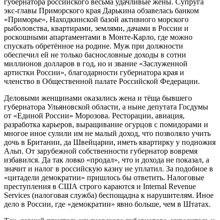
губернатора российского весьма удачливые жёны. Супруга
экс-главы Приморского края Дарькина обзавелась банком
«Приморье», Находкинской базой активного морского
рыболовства, квартирами, землями, дачами в России и
роскошными апартаментами в Монте-Карло, где можно
спускать обретённое на родине. Муж при должности
обеспечил ей не только баснословные доходы в сотни
миллионов долларов в год, но и звание «Заслуженной
артистки России», благодарности губернатора края и
членство в Общественной палате Российской Федерации.
Деловыми женщинами оказались жена и тёща бывшего
губернатора Ульяновской области, а ныне депутата Госдумы
от «Единой России» Морозова. Ресторации, авиация,
разработка карьеров, выращивание огурцов с помидорами и
многое иное сулили им не малый доход, что позволяло учить
дочь в Британии, да Швейцарии, иметь квартирку у подножия
Альп. От зарубежной собственности губернатор вовремя
избавился. Да так ловко «продал», что и дохода не показал, а
значит и налог в российскую казну не уплатил. За подобное в
«цитадели демократии» пришлось бы ответить. Налоговые
преступления в США строго караются и Internal Revenue
Services (налоговая служба) беспощадна к нарушителям. Иное
дело в России, где «демократии» явно больше, чем в Штатах.