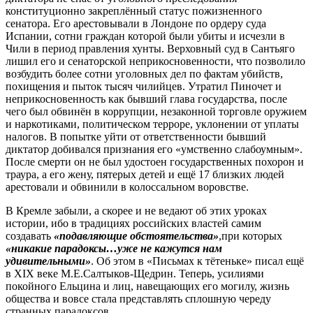
конституционно закреплённый статус пожизненного
сенатора. Его арестовывали в Лондоне по ордеру суда
Испании, сотни граждан которой были убиты и исчезли в
Чили в период правления хунты. Верховный суд в Сантьяго
лишил его и сенаторской неприкосновенности, что позволило
возбудить более сотни уголовных дел по фактам убийств,
похищения и пыток тысяч чилийцев. Утратил Пиночет и
неприкосновенность как бывший глава государства, после
чего был обвинён в коррупции, незаконной торговле оружием
и наркотиками, политическом терроре, уклонении от уплаты
налогов. В попытке уйти от ответственности бывший
диктатор добивался признания его «умственно слабоумным».
После смерти он не был удостоен государственных похорон и
траура, а его жену, пятерых детей и ещё 17 близких людей
арестовали и обвинили в колоссальном воровстве.
В Кремле забыли, а скорее и не ведают об этих уроках
истории, ибо в традициях российских властей самим
создавать
«подавляющие обстоятельства»
,при которых
«никакие парадоксы…уже не кажутся нам
удивительными»
. Об этом в «Письмах к тётеньке» писал ещё
в XIX веке М.Е.Салтыков-Щедрин. Теперь, усилиями
покойного Ельцина и лиц, навещающих его могилу, жизнь
общества и вовсе стала представлять сплошную череду
странных парадоксов.