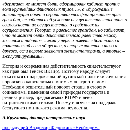
«державе» не может быть сформирован кабинет против
воли крупнейших финансовых тузов…», а «буржуазные
конституции обычно ограничиваются фиксированием прав
граждан, не заботясь об условиях осуществления этих прав, о
возможности их осуществления, о средствах их
осуществления. Говорят о равенстве граждан, но забывают,
что не может быть действительного равенства между
хозяином и рабочим, …если у первых имеется богатство и
политический вес в обществе, а вторые лишены и того и
другого, если первые являются эксплуататорами, а вторые –
эксплуатируемыми».
История и современная действительность свидетельствуют,
как прав был Генсек ВКП(б). Поэтому народу следует
отказаться от парадоксальной путинской политики сочетания
воровского капитализма с мнимым «патриотизмом».
Необходим решительный поворот страны в сторону
социализма, изменения самой природы государства и
реализация мер, предлагаемых КПРФ и лево-
патриотическими силами. Посему и всяческая поддержка
беспутного путинского режима неуместна.
А.Кругликов, доктор исторических наук
.
Навигация
Предыдущий
предыдущий
Владимир Федоткин: «Необходима