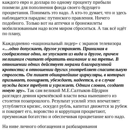
каждого евро и доллара по одному проценту прибыли
поимели для пополнения фонда своего будущего
процветания. Понимать это надо. А кто-то думает, что и здесь
наблюдается парадокс путинского правления. Ничего
подобного. Только вот на аптечки и бронежилеты
мобилизованным надо всем миром сброситься. А так всё идёт
по плану,
Каждодневно «национальный лидер» с экранов телевизора
«…одно допускает, другое устраняет. Принимая в
соображение одно, не упускает из вида и другое, причем
нелишним считает обратить внимание и на третье. В
отношении одних действует мерами благоразумной
кротости; в отношении других употребляет спасительную
строгость. Он пишет обширнейшие циркуляры, в которых
призывает, поощряет, убеждает, надеется, а в случае
нужды даже требует и угрожает. Одним словом, создает
новую эру».
Так сам великий М.Е.Салтыков-Щедрин
разглядел деяния кремлёвской власти века нынешнего из
столетия позапрошлого. Результат усилий этих впечатляет:
углубляется кризис, оскудел рубль, капитал движется за рубеж
и покоряет его, воровство и коррупция процветают,
преумножая богатство и обеспечивая процветание кого надо.
На ниве личного обогащения и разбазаривания