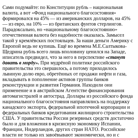
Сами подумайте: по Конституции рубль – национальная
валюта, а вот «Фонд национального благосостояния»
формировался на 45% — из американских долларов, на 45%
— из евро, на 10% — из британских фунтов стерлингов.
Парадоксально, но «национальному благосостоянию»
отечественная валюта без надобности оказалась. Замысел
такой у кремлёвских постояльцев. За наши деньги Америку с
Европой ведь не купишь. Ещё во времена М.Е.Салтыкова-
Щедрина рубль всего лишь вполовину ценился на Западе,
иписатель предвидел, что за него в перспективе
«станут
давать в морду».
При мудрёной политике российского
правительства это свершилось, а потому приходилось
львиную долю евро, обретённых от продажи нефти и газа,
вкладывать в пополнение активов группы банков
реконструкции и развития Германия. Находили они
применение и в австрийском Агентстве финансирования
автомагистралей и автострад. Доллары из российского фонда
национального благосостояния направлялись на поддержку
канадского экспорта, федеральной ипотечной корпорации и
федеральных банков кредитования жилищного строительства
США. У правительства России резервных средств достаточно
было и для вложения в кризисную экономику Испании,
Франции, Нидерландов, других стран НАТО. Российские
власти не только их завоёвывают экономически, но и с