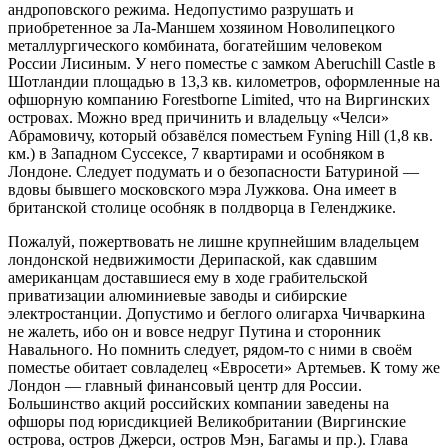
андроповского режима. Недопустимо разрушать и
приобретенное за Ла-Маншем хозяином Новолипецкого
металлургического комбината, богатейшим человеком
России Лисиным. У него поместье с замком Aberuchill Castle в
Шотландии площадью в 13,3 кв. километров, оформленные на
офшорную компанию Forestborne Limited, что на Виргинских
островах. Можно вред причинить и владельцу «Челси»
Абрамовичу, который обзавёлся поместьем Fyning Hill (1,8 кв.
км.) в Западном Суссексе, 7 квартирами и особняком в
Лондоне. Следует подумать и о безопасности Батуриной —
вдовы бывшего московского мэра Лужкова. Она имеет в
британской столице особняк в полдворца в Геленджике.
Пожалуй, пожертвовать не лишне крупнейшим владельцем
лондонской недвижимости Дерипаской, как сдавшим
американцам доставшиеся ему в ходе грабительской
приватизации алюминиевые заводы и сибирские
электростанции. Допустимо и беглого олигарха Чичваркина
не жалеть, ибо он и вовсе недруг Путина и сторонник
Навального. Но помнить следует, рядом-то с ними в своём
поместье обитает совладелец «Евросети» Артемьев. К тому же
Лондон — главный финансовый центр для России.
Большинство акций российских компании заведены на
офшоры под юрисдикцией Великобритании (Виргинские
острова, остров Джерси, остров Мэн, Багамы и пр.).
Глава