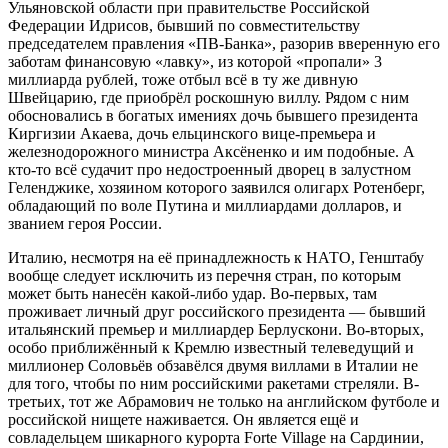
Ульяновской области при правительстве Российской
Федерации Идрисов, бывший по совместительству
председателем правления «ПВ-Банка», разорив вверенную его
заботам финансовую «лавку», из которой «пропали» 3
миллиарда рублей, тоже отбыл всё в ту же дивную
Швейцарию, где приобрёл роскошную виллу. Рядом с ним
обосновались в богатых имениях дочь бывшего президента
Киргизии Акаева, дочь ельцинского вице-премьера и
железнодорожного министра Аксёненко и им подобные. А
кто-то всё судачит про недостроенный дворец в залустном
Геленджике, хозяином которого заявился олигарх Ротенберг,
обладающий по воле Путина и миллиардами долларов, и
званием героя России.
Италию, несмотря на её принадлежность к НАТО, Генштабу
вообще следует исключить из перечня стран, по которым
может быть нанесён какой-либо удар. Во-первых, там
проживает личный друг российского президента — бывший
итальянский премьер и миллиардер Берлускони. Во-вторых,
особо приближённый к Кремлю известный телеведущий и
миллионер Соловьёв обзавёлся двумя виллами в Италии не
для того, чтобы по ним российскими ракетами стреляли. В-
третьих, тот же Абрамович не только на английском футболе и
российской нищете наживается. Он является ещё и
совладельцем шикарного курорта Forte Village на Сардинии,