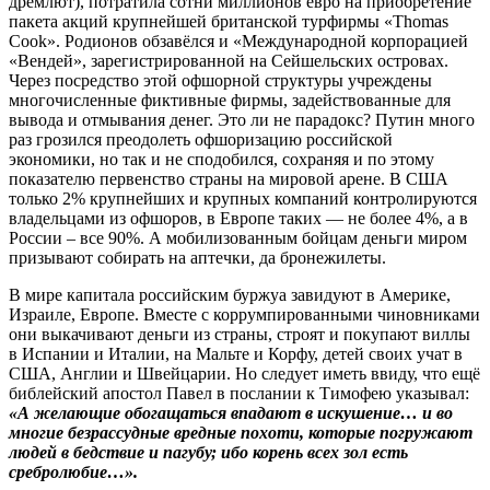
дремлют), потратила сотни миллионов евро на приобретение
пакета акций крупнейшей британской турфирмы «Thomas
Cook». Родионов обзавёлся и «Международной корпорацией
«Вендей», зарегистрированной на Сейшельских островах.
Через посредство этой офшорной структуры учреждены
многочисленные фиктивные фирмы, задействованные для
вывода и отмывания денег. Это ли не парадокс? Путин много
раз грозился преодолеть офшоризацию российской
экономики, но так и не сподобился, сохраняя и по этому
показателю первенство страны на мировой арене. В США
только 2% крупнейших и крупных компаний контролируются
владельцами из офшоров, в Европе таких — не более 4%, а в
России – все 90%. А мобилизованным бойцам деньги миром
призывают собирать на аптечки, да бронежилеты.
В мире капитала российским буржуа завидуют в Америке,
Израиле, Европе. Вместе с коррумпированными чиновниками
они выкачивают деньги из страны, строят и покупают виллы
в Испании и Италии, на Мальте и Корфу, детей своих учат в
США, Англии и Швейцарии. Но следует иметь ввиду, что ещё
библейский апостол Павел в послании к Тимофею указывал:
«А желающие обогащаться впадают в искушение… и во
многие безрассудные вредные похоти, которые погружают
людей в бедствие и пагубу; ибо корень всех зол есть
сребролюбие…».