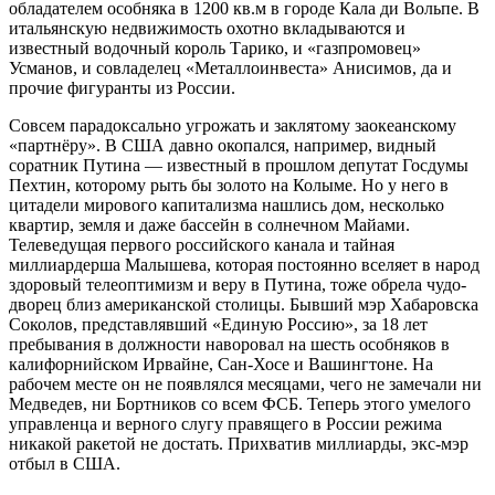
обладателем особняка в 1200 кв.м в городе Кала ди Вольпе. В
итальянскую недвижимость охотно вкладываются и
известный водочный король Тарико, и «газпромовец»
Усманов, и совладелец «Металлоинвеста» Анисимов, да и
прочие фигуранты из России.
Совсем парадоксально угрожать и заклятому заокеанскому
«партнёру». В США давно окопался, например, видный
соратник Путина — известный в прошлом депутат Госдумы
Пехтин, которому рыть бы золото на Колыме. Но у него в
цитадели мирового капитализма нашлись дом, несколько
квартир, земля и даже бассейн в солнечном Майами.
Телеведущая первого российского канала и тайная
миллиардерша Малышева, которая постоянно вселяет в народ
здоровый телеоптимизм и веру в Путина, тоже обрела чудо-
дворец близ американской столицы. Бывший мэр Хабаровска
Соколов, представлявший «Единую Россию», за 18 лет
пребывания в должности наворовал на шесть особняков в
калифорнийском Ирвайне, Сан-Хосе и Вашингтоне. На
рабочем месте он не появлялся месяцами, чего не замечали ни
Медведев, ни Бортников со всем ФСБ. Теперь этого умелого
управленца и верного слугу правящего в России режима
никакой ракетой не достать. Прихватив миллиарды, экс-мэр
отбыл в США.