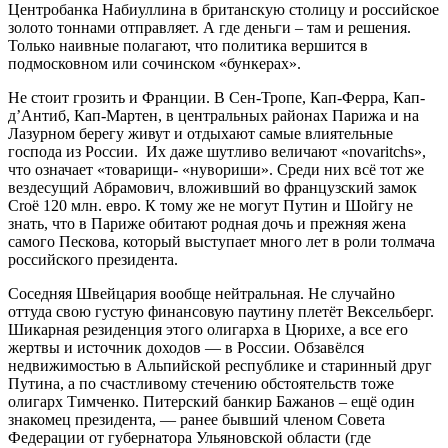
Центробанка Набиуллина в британскую столицу и российское
золото тоннами отправляет. А где деньги – там и решения.
Только наивные полагают, что политика вершится в
подмосковном или сочинском «бункерах».
Не стоит грозить и Франции. В Сен-Тропе, Кап-Ферра, Кап-
д’Антиб, Кап-Мартен, в центральных районах Парижа и на
Лазурном берегу живут и отдыхают самые влиятельные
господа из России. Их даже шутливо величают «novaritchs»,
что означает «товарищи- «нувориши». Среди них всё тот же
вездесущий Абрамович, вложивший во французский замок
Croë 120 млн. евро. К тому же не могут Путин и Шойгу не
знать, что в Париже обитают родная дочь и прежняя жена
самого Пескова, который выступает много лет в роли толмача
российского президента.
Соседняя Швейцария вообще нейтральная. Не случайно
оттуда свою густую финансовую паутину плетёт Вексельберг.
Шикарная резиденция этого олигарха в Цюрихе, а все его
жертвы и источник доходов — в России. Обзавёлся
недвижимостью в Альпийской республике и старинный друг
Путина, а по счастливому стечению обстоятельств тоже
олигарх Тимченко. Питерский банкир Бажанов – ещё один
знакомец президента, — ранее бывший членом Совета
Федерации от губернатора Ульяновской области (где