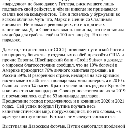
«парадокса» не было даже у Гитлера, рискнувшего лишь
подпалить свой рейхстаг, в чём он никогда не признавался,
свалив всё на коммунистов. Так и повелось у буржуазии во
всяком обличье. Чуть-что, Маркс и Ленин со Сталиным
виноваты. Не только в революциях, но и в кризисах
капитализма. Да и Советская власть повинна, что не оставила
им добра для грабежа ещё на 100 лет вперёд. Но и тут
парадокс.
Даже то, что досталось от СССР, позволяет путинской России
по приросту богатства у отдельных особей превзойти США и
прочие Европы. Швейцарский банк «Credit Suisse» в докладе
о мировом благосостоянии сообщил, что на 10% богачей в
Америке приходится 76% личного капитала граждан, а в
России 89%. В разорённой стране, невзирая на все кризисы,
насчитывается 246 тысяч долларовых миллионеров, а в 2010 г.
было их всего 14 тысяч. Кратно увеличилось рядом с Кремлём
и количество миллиардеров. Совокупное состояние их за 2019
г. преумножилось ещё на 53 миллиарда долларов.
Процветание господ продолжилось и в ковидных 2020 и 2021
годах. Сей успех побудил Путина поучать весь
капиталистический мир, погружающийся, по его словам, «в
мрачную антиутопию». В этом с ним следует согласиться.
Выступая на Давосском форуме, Путин озаботился проблемой