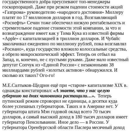
государственного добра преуспевают топ-менеджеры
госкорпораций. Даже при резком падении стоимости акций
«Газпрома» руководителю «народного достояния» Миллеру
платят по 17 миллионов долларов в год. Возглавляющий
«Роснефть» Сечин тоже обеспечил низкую рентабельность и
стремительное падение стоимости этой компании, за что и
вознаграждение имеет как у Тима Кука из известной фирмы
«Applе» с капитализацией в триллион долларов. И Чубайс
заколачивал ежедневно по миллиону рублей, пока возглавлял
«Роснано», куда государство вложило колоссальные средства,
а обрело микроскопический эффект. Теперь он отбыл на
Запад, и, конечно, не с пустыми руками. Даже мало известный
депутат Сопчук из «Единой России» с незаконными 38
миллиардами рублей «золотых активов» обнаружился. И
сколько их таких? Ого-го!
М.Е.Салтыков-Щедрин ещё при «старом» капитализме XIX в.
однажды констатировал:
«А знаете, что у нас целую
губернию на днях чиновники растащили…».
Теперь
путинский режим спроворил не единицы, а десятки куда
более успешных губернаторов. Таких и в Америке нет. У
губернатора штата Мэн годовой оклад всего 70 тысяч
долларов, а самый высокий доход в 180 тысяч долларов имеет
губернатор Пенсильвании. Иное дело — в России. У
губернатора Оренбургской области Паслера месячный доход