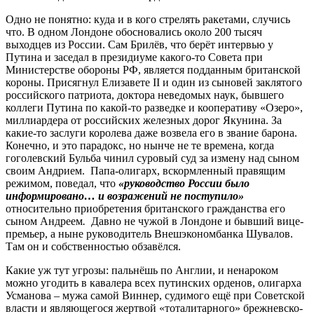
Одно не понятно: куда и в кого стрелять ракетами, случись
что. В одном Лондоне обосновались около 200 тысяч
выходцев из России. Сам Брилёв, что берёт интервью у
Путина и заседал в президиуме какого-то Совета при
Министерстве обороны РФ, является подданным британской
короны. Присягнул Елизавете II и один из сыновей заклятого
российского патриота, доктора неведомых наук, бывшего
коллеги Путина по какой-то разведке и кооперативу «Озеро»,
миллиардера от российских железных дорог Якунина. За
какие-то заслуги королева даже возвела его в звание барона.
Конечно, и это парадокс, но нынче не те времена, когда
гоголевский Бульба чинил суровый суд за измену над сыном
своим Андрием. Папа-олигарх, вскормленный правящим
режимом, поведал, что
«руководство России было
информировано… и возражений не поступило»
относительно приобретения британского гражданства его
сыном Андреем
.
Давно не чужой в Лондоне и бывший вице-
премьер, а ныне руководитель Внешэкономбанка Шувалов.
Там он и собственностью обзавёлся.
Какие уж тут угрозы: пальнёшь по Англии, и ненароком
можно угодить в кавалера всех путинских орденов, олигарха
Усманова – мужа самой Виннер, судимого ещё при Советской
власти и являющегося жертвой «тоталитарного» брежневско-