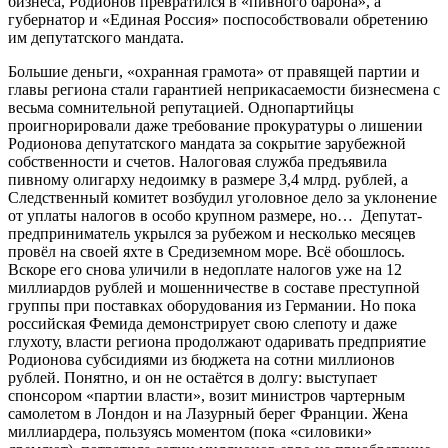
бизнеса, Родионов превратился в «пивного барона», а
губернатор и «Единая Россия» поспособствовали обретению
им депутатского мандата.
Большие деньги, «охранная грамота» от правящей партии и
главы региона стали гарантией неприкасаемости бизнесмена с
весьма сомнительной репутацией. Однопартийцы
проигнорировали даже требование прокуратуры о лишении
Родионова депутатского мандата за сокрытие зарубежной
собственности и счетов. Налоговая служба предъявила
пивному олигарху недоимку в размере 3,4 млрд. рублей, а
Следственный комитет возбудил уголовное дело за уклонение
от уплаты налогов в особо крупном размере, но… Депутат-
предприниматель укрылся за рубежом и несколько месяцев
провёл на своей яхте в Средиземном море. Всё обошлось.
Вскоре его снова уличили в недоплате налогов уже на 12
миллиардов рублей и мошенничестве в составе преступной
группы при поставках оборудования из Германии. Но пока
российская Фемида демонстрирует свою слепоту и даже
глухоту, власти региона продолжают одаривать предприятие
Родионова субсидиями из бюджета на сотни миллионов
рублей. Понятно, и он не остаётся в долгу: выступает
спонсором «партии власти», возит министров чартерным
самолетом в Лондон и на Лазурный берег Франции. Жена
миллиардера, пользуясь моментом (пока «силовики»