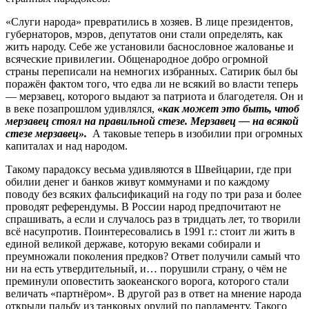
«Слуги народа» превратились в хозяев. В лице президентов,
губернаторов, мэров, депутатов они стали определять, как
жить народу. Себе же установили баснословное жалованье и
всяческие привилегии. Общенародное добро огромной
страны переписали на немногих избранных. Сатирик был бы
поражён фактом того, что едва ли не всякий во власти теперь
— мерзавец, которого выдают за патриота и благодетеля. Он и
в веке позапрошлом удивлялся,
«
как может это быть, чтоб
мерзавец стоял на правильной стезе. Мерзавец — на всякой
стезе мерзавец».
А таковые теперь в изобилии при огромных
капиталах и над народом.
Такому парадоксу весьма удивляются в Швейцарии, где при
обилии денег и банков живут коммунами и по каждому
поводу без всяких фальсификаций на году по три раза и более
проводят референдумы. В России народ предпочитают не
спрашивать, а если и случалось раз в тридцать лет, то творили
всё насупротив. Поинтересовались в 1991 г.: стоит ли жить в
единой великой державе, которую веками собирали и
преумножали поколения предков? Ответ получили самый что
ни на есть утвердительный, и… порушили страну, о чём не
преминули оповестить заокеанского ворога, которого стали
величать «партнёром». В другой раз в ответ на мнение народа
открыли пальбу из танковых орудий по парламенту. Такого