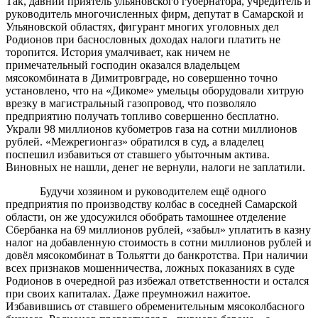
Так, давний приятель ульяновского губернатора, учредитель и
руководитель многочисленных фирм, депутат в Самарской и
Ульяновской областях, фигурант многих уголовных дел
Родионов при баснословных доходах налоги платить не
торопится. История умалчивает, как ничем не
примечательный господин оказался владельцем
мясокомбината в Димитровграде, но совершенно точно
установлено, что на «Дикоме» умельцы оборудовали хитрую
врезку в магистральный газопровод, что позволяло
предприятию получать топливо совершенно бесплатно.
Украли 98 миллионов кубометров газа на сотни миллионов
рублей. «Межрегионгаз» обратился в суд, а владелец
поспешил избавиться от ставшего убыточным актива.
Виновных не нашли, денег не вернули, налоги не заплатили.
Будучи хозяином и руководителем ещё одного
предприятия по производству колбас в соседней Самарской
области, он же удосужился обобрать тамошнее отделение
Сбербанка на 69 миллионов рублей, «забыл» уплатить в казну
налог на добавленную стоимость в сотни миллионов рублей и
довёл мясокомбинат в Тольятти до банкротства. При наличии
всех признаков мошенничества, ложных показаниях в суде
Родионов в очередной раз избежал ответственности и остался
при своих капиталах. Даже преумножил нажитое.
Избавившись от ставшего обременительным мясоколбасного