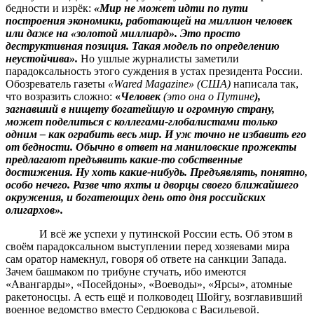
бедности и изрёк:
«Мир не может идти по пути
построения экономики, работающей на миллион человек
или даже на «золотой миллиард». Это просто
деструктивная позиция. Такая модель по определению
неустойчива».
Но ушлые журналисты заметили
парадоксальность этого суждения в устах президента России.
Обозреватель газеты
«Wаred Magazine» (США)
написала так,
что возразить сложно:
«
Человек
(это она о Путине
),
загнавший в нищету богатейшую и огромную страну,
может поделиться с коллегами-глобалистами только
одним – как ограбить весь мир. И уж точно не избавить его
от бедности. Обычно в ответ на маниловские прожекты
предлагают предъявить какие-то собственные
достижения. Ну хоть какие-нибудь. Предъявлять, понятно,
особо нечего. Разве что яхты и дворцы своего ближайшего
окружения, и богатеющих день ото дня российских
олигархов».
И всё же успехи у путинской России есть. Об этом в
своём парадоксальном выступлении перед хозяевами мира
сам оратор намекнул, говоря об ответе на санкции Запада.
Зачем башмаком по трибуне стучать, ибо имеются
«Авангарды», «Посейдоны», «Воеводы», «Ярсы», атомные
ракетоносцы. А есть ещё и полководец Шойгу, возглавивший
военное ведомство вместо Сердюкова с Васильевой.