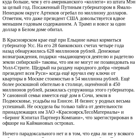
куда больше, чем у его американского «коллеги» из штата Мэн
за целый год. Посаженный Путиным губернатором в Ямало-
Ненецком округе Артюхов огребал по миллиону долларов.
Отметим, что даже президент США довольствуется вдвое
меньшим годовым содержанием. А Трамп и вовсе за один
доллар в Белом доме обитал.
В Красноярском крае ещё при Ельцине начал кормиться
губернатор Усс. На его 28 банковских счетах четыре года
назад обнаружились 628 миллионов рублей. Денежные
вознаграждения, подарки «выдающемуся деятелю и радетелю
земли сибирской» таковы, что им не могут не позавидовать на
Уолл-Стрите. Щедрый на раздачу народного добра «первый
президент всея Руси» когда ещё вручил ему ключи от
квартиры в Москве стоимостью в 54 миллиона рублей. Ещё
более роскошной обителью в столице, оценённой в 450
миллионов рублей, разжилась супружница этого губернатора.
У сановной семьи имеется ещё дом в Сочи, земля в
Подмосковье, усадьбы на Енисее. И бизнес у родных весьма
успешный. Не оскудела бы только тайга от деятельности
принадлежащих им ЗАО «КрасноярскЛесоМатериалы» и
«Беринг Кэпитал Партнерз Компани», что зарегистрирован в
офшоре на Каймановых островах.
Ничего парадоксального нет и в том, что едва ли не у всякого