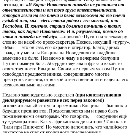
нескладно.
«И Борис Николаевич никогда не уклонялся от
ответственности и от того груза ответственности,
которая легла на его плечи и была возложена на его плечи
судьбой или, мы
здесь стоим рядом с его могилой, или
Господом. И, конечно, страна должна помнить о таких
людях, как Борис Николаевич. И я, разумеется, помню об
этом и никогда не забуду»
, —
произнёс Путин на телекамеру,
словно он какой-то пресс-секретарь Песков, несущий «пургу».
«Мы» — это он сам, его охрана и оператор. Благодарных
граждан у могилы Ельцина на Новодевичьем кладбище
замечено не было. Неведомо к чему в вечернем безлунии
Путин помянул Бога. Абсурдно звучала и фраза о какой-то
ответственности Ельцина. Своим же первым указом Путин
освободил предшественника, совершившего многие
преступные деяния, от всякой ответственности и наделил его
всевозможными льготами.
Недавно законодательно закреплен
(при конституционно
декларируемом равенстве всех перед законом!)
исключительный статус и преемников Ельцина — бывших и
будущих президентов. Предоставляется им и право быть
пожизненными сенаторами. Что говорить, — соорудили ещё
ту «демократию». Как у африканских диктаторов! Или как в
Чили при Пиночете! Но уместно напомнить, что чилийского
диктатора не спас от уголовного преследования