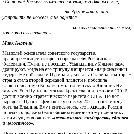
«Странно! Человек возмущается злом, исходящим извне,
от других – тем, чего
устранить не может, а не борется
со своим собственным злом,
хотя это в его власти».
Марк Аврелий
Мавзолей основателя советского государства,
правопреемницей которого нарекла себя Российская
Федерация, Путин не посещает. Усыпальницу Ильича даже
драпируют, когда на его трибуну взбирается «национальный
лидер». Не наблюдали Путина и у могилы Сталина, с которым
страна стала второй державой планеты и победила
фашизированную Европу и милитаристскую Японию. Не
замечен был Путин на могиле Брежнева, при котором СССР
достиг военно-стратегического паритета с США. Но вот
парадокс! Путин в февральскую стужу 2021 г. объявился у
могилы Ельцина. Ему пригрезилось, что граждане России
почему-то должны быть обязаны именно этому покойнику
самим существованием
«независимого государства, единого
и целостного».
Президент говорил тогда без бумажки. Получилось очень