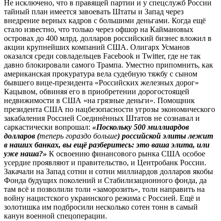
Не исключено, что в правящей партии и у спецслужб России
тайный план имеется завоевать Штаты и Запад через
внедрение верных кадров с большими деньгами. Когда ещё
стало известно, что только через офшор на Каймановых
островах до 400 млрд. долларов российский бизнес вложил в
акции крупнейших компаний США. Олигарх Усманов
оказался среди совладельцев Facebook и Twitter, где не так
давно блокировали самого Трампа. Уместно припомнить, как
американская прокуратура вела судебную тяжбу с сыном
бывшего вице-президента «Российских железных дорог»
Кацывом, обвиняя его в приобретении дорогостоящей
недвижимости в США «на грязные деньги». Помощник
президента США по нацбезопасности угрозы экономического
закабаления Россией Соединённых Штатов не сознавал и
саркастически вопрошал:
«Поскольку 500 миллиардов
долларов (
теперь гораздо больше
) российской элиты лежит
в наших банках, вы ещё разберитесь: это ваша элита, или
уже наша?»
К освоению финансового рынка США особое
усердие проявляют и правительство, и Центробанк России.
Закачали на Запад сотни и сотни миллиардов долларов якобы
Фонда будущих поколений и Стабилизационного фонда, да
там всё и позволили толи «заморозить», толи направить на
войну нацистского украинского режима с Россией. Ещё и
золотишка им подбросили несколько сотен тонн в самый
канун военной спецоперации.