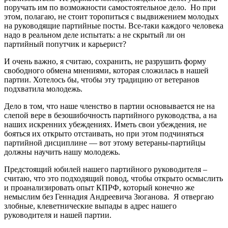
поручать им по возможности самостоятельное дело. Но при
этом, полагаю, не стоит торопиться с выдвижением молодых
на руководящие партийные посты. Все-таки каждого человека
надо в реальном деле испытать: а не скрытый ли он
партийный попутчик и карьерист?
И очень важно, я считаю, сохранить, не разрушить форму
свободного обмена мнениями, которая сложилась в нашей
партии. Хотелось бы, чтобы эту традицию от ветеранов
подхватила молодежь.
Дело в том, что наше членство в партии основывается не на
слепой вере в безошибочность партийного руководства, а на
наших искренних убеждениях. Иметь свои убеждения, не
бояться их открыто отстаивать, но при этом подчиняться
партийной дисциплине — вот этому ветераны-партийцы
должны научить нашу молодежь.
Предстоящий юбилей нашего партийного руководителя –
считаю, что это подходящий повод, чтобы открыто осмыслить
и проанализировать опыт КПРФ, который конечно же
немыслим без Геннадия Андреевича Зюганова. Я отвергаю
злобные, клеветнические выпады в адрес нашего
руководителя и нашей партии.