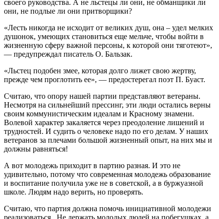
своего руководства. А не льстецы ли они, не обманщики ли
они, не подлые ли они притворщики?
«Лесть никогда не исходит от великих душ, она – удел мелких
душонок, умеющих становиться еще мельче, чтобы войти в
жизненную сферу важной персоны, к которой они тяготеют»,
— предупреждал писатель О. Бальзак.
«Льстец подобен змее, которая долго лижет свою жертву,
прежде чем проглотить ее», — предостерегал поэт П. Буаст.
Считаю, что опору нашей партии представляют ветераны.
Несмотря на сильнейший прессинг, эти люди остались верны
своим коммунистическим идеалам и Красному знамени.
Волевой характер закаляется через преодоление лишений и
трудностей. И судить о человеке надо по его делам. У наших
ветеранов за плечами большой жизненный опыт, на них мы и
должны равняться!
А вот молодежь приходит в партию разная. И это не
удивительно, потому что современная молодежь образование
и воспитание получила уже не в советской, а в буржуазной
школе. Людям надо верить, но проверять.
Считаю, что партия должна помочь инициативной молодежи
реализоваться. Не держать молодых людей на побегушках, а