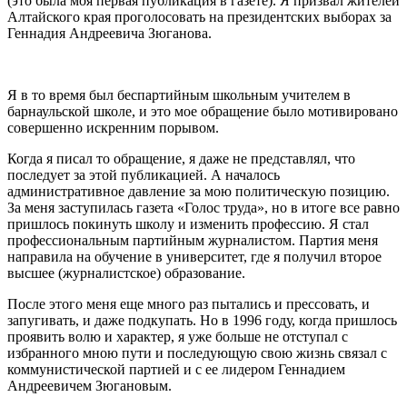
(это была моя первая публикация в газете). Я призвал жителей
Алтайского края проголосовать на президентских выборах за
Геннадия Андреевича Зюганова.
Я в то время был беспартийным школьным учителем в
барнаульской школе, и это мое обращение было мотивировано
совершенно искренним порывом.
Когда я писал то обращение, я даже не представлял, что
последует за этой публикацией. А началось
административное давление за мою политическую позицию.
За меня заступилась газета «Голос труда», но в итоге все равно
пришлось покинуть школу и изменить профессию. Я стал
профессиональным партийным журналистом. Партия меня
направила на обучение в университет, где я получил второе
высшее (журналистское) образование.
После этого меня еще много раз пытались и прессовать, и
запугивать, и даже подкупать. Но в 1996 году, когда пришлось
проявить волю и характер, я уже больше не отступал с
избранного мною пути и последующую свою жизнь связал с
коммунистической партией и с ее лидером Геннадием
Андреевичем Зюгановым.