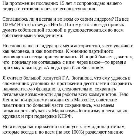
На протяжении последних 15 лет я сопровождаю нашего
лидера и готовлю к печати его выступления.
Соглашаюсь ли я всегда и во всем со своим лидером? На все
100%? На это отвечу: «Нет!». Потому что я всегда привык
думать собственной головой и руководствоваться во всем
собственными убеждениями.
Но слово нашего лидера для меня авторитетно, я его уважаю и
как человека, и как политика. К мнению партийного
руководства всегда прислушиваюсь. И порой бывает даже так,
что, поначалу не соглашаясь с ним, через какое—то время я
прихожу к выводу: «А ведь прав был Зюганов!».
Я считаю большой заслугой Г.А. Зюганова, что ему удалось в
сложнейших условиях на протяжении десятилетий сохранить
парламентскую фракцию, а, следовательно, сохранить
легальные возможности для работы всех коммунистов. Тело
Ленина по-прежнему находится в Мавзолее, советские
памятники по большей части сохранились, мы имеем
возможность обучаться Марксизму-Ленинизму в легальных
кружках и при поддержке КПРФ.
Но я всегда настороженно отношусь к тем однопартийцам,
которые всегда и во всем (на все 100%) разделяют мнение