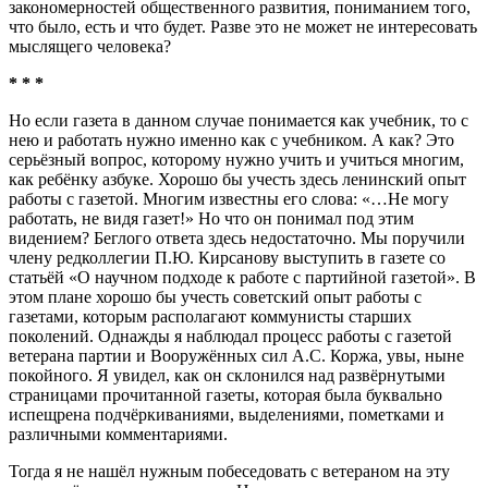
закономерностей общественного развития, пониманием того,
что было, есть и что будет. Разве это не может не интересовать
мыслящего человека?
* * *
Но если газета в данном случае понимается как учебник, то с
нею и работать нужно именно как с учебником. А как? Это
серьёзный вопрос, которому нужно учить и учиться многим,
как ребёнку азбуке. Хорошо бы учесть здесь ленинский опыт
работы с газетой. Многим известны его слова: «…Не могу
работать, не видя газет!» Но что он понимал под этим
видением? Беглого ответа здесь недостаточно. Мы поручили
члену редколлегии П.Ю. Кирсанову выступить в газете со
статьёй «О научном подходе к работе с партийной газетой». В
этом плане хорошо бы учесть советский опыт работы с
газетами, которым располагают коммунисты старших
поколений. Однажды я наблюдал процесс работы с газетой
ветерана партии и Вооружённых сил А.С. Коржа, увы, ныне
покойного. Я увидел, как он склонился над развёрнутыми
страницами прочитанной газеты, которая была буквально
испещрена подчёркиваниями, выделениями, пометками и
различными комментариями.
Тогда я не нашёл нужным побеседовать с ветераном на эту