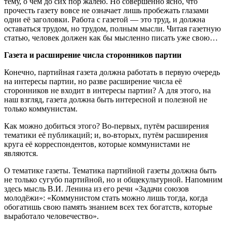
тему, о чём до сих пор жалею. Но совершенно ясно, что
прочесть газету вовсе не означает лишь пробежать глазами
одни её заголовки. Работа с газетой — это труд, и должна
оставаться трудом, но трудом, полным мысли. Читая газетную
статью, человек должен как бы мысленно писать уже свою…
Газета и расширение числа сторонников партии
Конечно, партийная газета должна работать в первую очередь
на интересы партии, но разве расширение числа её
сторонников не входит в интересы партии? А для этого, на
наш взгляд, газета должна быть интересной и полезной не
только коммунистам.
Как можно добиться этого? Во-первых, путём расширения
тематики её публикаций; и, во-вторых, путём расширения
круга её корреспондентов, которые коммунистами не
являются.
О тематике газеты. Тематика партийной газеты должна быть
не только сугубо партийной, но и общекультурной. Напомним
здесь мысль В.И. Ленина из его речи «Задачи союзов
молодёжи»: «Коммунистом стать можно лишь тогда, когда
обогатишь свою память знанием всех тех богатств, которые
выработало человечество».