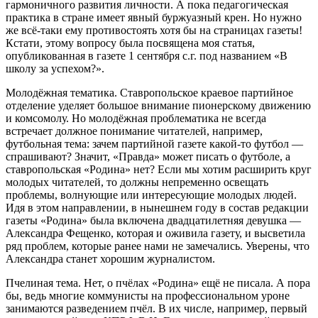
гармоничного развития личности. А пока педагогическая
практика в стране имеет явный буржуазный крен. Но нужно
же всё-таки ему противостоять хотя бы на страницах газеты!
Кстати, этому вопросу была посвящена моя статья,
опубликованная в газете 1 сентября с.г. под названием «В
школу за успехом?».
Молодёжная тематика. Ставропольское краевое партийное
отделение уделяет большое внимание пионерскому движению
и комсомолу. Но молодёжная проблематика не всегда
встречает должное понимание читателей, например,
футбольная тема: зачем партийной газете какой-то футбол —
спрашивают? Значит, «Правда» может писать о футболе, а
ставропольская «Родина» нет? Если мы хотим расширить круг
молодых читателей, то должны непременно освещать
проблемы, волнующие или интересующие молодых людей.
Идя в этом направлении, в нынешнем году в состав редакции
газеты «Родина» была включена двадцатилетняя девушка —
Александра Фещенко, которая и оживила газету, и высветила
ряд проблем, которые ранее нами не замечались. Уверены, что
Александра станет хорошим журналистом.
Пчелиная тема. Нет, о пчёлах «Родина» ещё не писала. А пора
бы, ведь многие коммунисты на профессиональном уроне
занимаются разведением пчёл. В их числе, например, первый