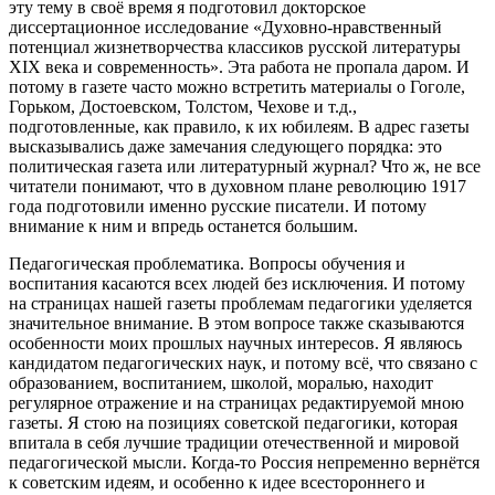
эту тему в своё время я подготовил докторское
диссертационное исследование «Духовно-нравственный
потенциал жизнетворчества классиков русской литературы
XIX века и современность». Эта работа не пропала даром. И
потому в газете часто можно встретить материалы о Гоголе,
Горьком, Достоевском, Толстом, Чехове и т.д.,
подготовленные, как правило, к их юбилеям. В адрес газеты
высказывались даже замечания следующего порядка: это
политическая газета или литературный журнал? Что ж, не все
читатели понимают, что в духовном плане революцию 1917
года подготовили именно русские писатели. И потому
внимание к ним и впредь останется большим.
Педагогическая проблематика. Вопросы обучения и
воспитания касаются всех людей без исключения. И потому
на страницах нашей газеты проблемам педагогики уделяется
значительное внимание. В этом вопросе также сказываются
особенности моих прошлых научных интересов. Я являюсь
кандидатом педагогических наук, и потому всё, что связано с
образованием, воспитанием, школой, моралью, находит
регулярное отражение и на страницах редактируемой мною
газеты. Я стою на позициях советской педагогики, которая
впитала в себя лучшие традиции отечественной и мировой
педагогической мысли. Когда-то Россия непременно вернётся
к советским идеям, и особенно к идее всестороннего и