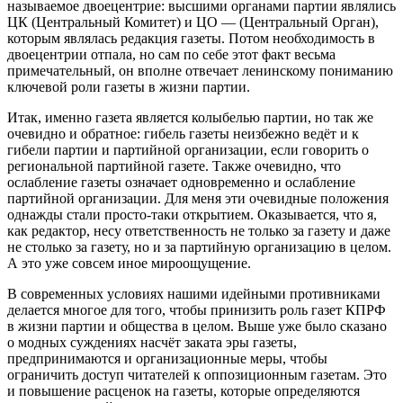
называемое двоецентрие: высшими органами партии являлись
ЦК (Центральный Комитет) и ЦО — (Центральный Орган),
которым являлась редакция газеты. Потом необходимость в
двоецентрии отпала, но сам по себе этот факт весьма
примечательный, он вполне отвечает ленинскому пониманию
ключевой роли газеты в жизни партии.
Итак, именно газета является колыбелью партии, но так же
очевидно и обратное: гибель газеты неизбежно ведёт и к
гибели партии и партийной организации, если говорить о
региональной партийной газете. Также очевидно, что
ослабление газеты означает одновременно и ослабление
партийной организации. Для меня эти очевидные положения
однажды стали просто-таки открытием. Оказывается, что я,
как редактор, несу ответственность не только за газету и даже
не столько за газету, но и за партийную организацию в целом.
А это уже совсем иное мироощущение.
В современных условиях нашими идейными противниками
делается многое для того, чтобы принизить роль газет КПРФ
в жизни партии и общества в целом. Выше уже было сказано
о модных суждениях насчёт заката эры газеты,
предпринимаются и организационные меры, чтобы
ограничить доступ читателей к оппозиционным газетам. Это
и повышение расценок на газеты, которые определяются