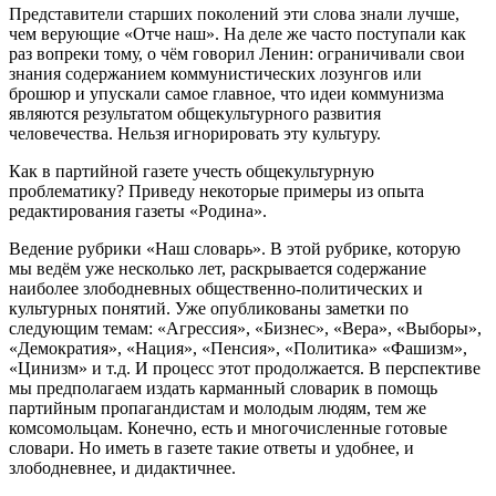
Представители старших поколений эти слова знали лучше,
чем верующие «Отче наш». На деле же часто поступали как
раз вопреки тому, о чём говорил Ленин: ограничивали свои
знания содержанием коммунистических лозунгов или
брошюр и упускали самое главное, что идеи коммунизма
являются результатом общекультурного развития
человечества. Нельзя игнорировать эту культуру.
Как в партийной газете учесть общекультурную
проблематику? Приведу некоторые примеры из опыта
редактирования газеты «Родина».
Ведение рубрики «Наш словарь». В этой рубрике, которую
мы ведём уже несколько лет, раскрывается содержание
наиболее злободневных общественно-политических и
культурных понятий. Уже опубликованы заметки по
следующим темам: «Агрессия», «Бизнес», «Вера», «Выборы»,
«Демократия», «Нация», «Пенсия», «Политика» «Фашизм»,
«Цинизм» и т.д. И процесс этот продолжается. В перспективе
мы предполагаем издать карманный словарик в помощь
партийным пропагандистам и молодым людям, тем же
комсомольцам. Конечно, есть и многочисленные готовые
словари. Но иметь в газете такие ответы и удобнее, и
злободневнее, и дидактичнее.