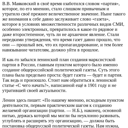
В.В. Маяковский в своё время озаботился словом «партия»,
которое, по его мнению, стало слишком привычным и
утратило своё прежнее величественное значение. Ныне такого
же внимания к себе давно заслуживает слово «газета»,
которое в условиях множественности различных видов СМИ,
особенно электронных, превратилось в какое-то рядовое и
даже второстепенное, чуть ли не архаичное явление. Стали
нередкими утверждения, что время газет давно прошло, что
они — прошлый век, что их пропагандирование, и тем более
навязывание читателям, должно уйти в прошлое.
И как-то забылся ленинский план создания марксистской
партии в России, главным пунктом которого было именно
создание общероссийской политической газеты. Суть этого
плана была предельно проста: будет газета — будет и партия.
Так ведь и произошло. Стоит нам обратиться к ленинской
статье «С чего начать?», написанной ещё в 1901 году и не
утратившей своей актуальности.
Ленин здесь пишет: «По нашему мнению, исходным пунктом
деятельности, первым практическим шагом к созданию
желаемой организации (партии. — Н.Б.), наконец, основной
нитью, держась которой мы могли бы неуклонно развивать,
углублять и расширять эту организацию, — должна быть
постановка общерусской политической газеты. Нам нужна,