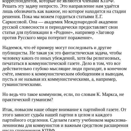
корреспондентов, которые не являются членами КПРФ.
Решать эту задачу непросто. Это направление нам удаётся
лишь обозначить как важное, но которое находится на стадии
решения. Пока мы можем гордиться статьями Е.Г.
Саркисовой. Она — академик Международной академии
русской словесности и периодически предоставляет свои
статьи для публикации в «Родине», например «Заговор
против Русского мира потерпит поражение».
Надеемся, что её примеру могут последовать и другие
публицисты. Не такая уж это фантастическая задача, чтобы
человеку каких-то иных убеждений, хотя бы религиозных,
печататься в коммунистической газете. Дело в том, что все
действительно глубоко мыслящие люди приходят, в конечном
счёте, именно к коммунистическим обобщениям и выводам,
пусть и не называя их коммунистическими, а, например,
гуманистическими.
Но ведь что такое коммунизм, если, по словам К. Маркса, не
практический гуманизм?
Итак, повысим наше общее внимание к партийной газете. От
этого зависит судьба нашей партии в целом и каждого
партийного отделения. Сделаем газету учебником марксизма-
ленинизма для коммунистов и важным средством расширения
числа сторонников КПРФ.