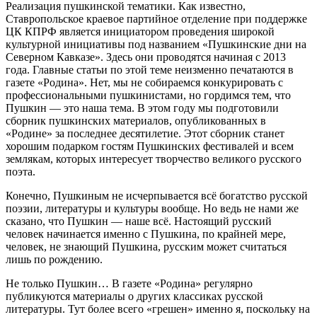
Реализация пушкинской тематики. Как известно,
Ставропольское краевое партийное отделение при поддержке
ЦК КПРФ является инициатором проведения широкой
культурной инициативы под названием «Пушкинские дни на
Северном Кавказе». Здесь они проводятся начиная с 2013
года. Главные статьи по этой теме неизменно печатаются в
газете «Родина». Нет, мы не собираемся конкурировать с
профессиональными пушкинистами, но гордимся тем, что
Пушкин — это наша тема. В этом году мы подготовили
сборник пушкинских материалов, опубликованных в
«Родине» за последнее десятилетие. Этот сборник станет
хорошим подарком гостям Пушкинских фестивалей и всем
землякам, которых интересует творчество великого русского
поэта.
Конечно, Пушкиным не исчерпывается всё богатство русской
поэзии, литературы и культуры вообще. Но ведь не нами же
сказано, что Пушкин — наше всё. Настоящий русский
человек начинается именно с Пушкина, по крайней мере,
человек, не знающий Пушкина, русским может считаться
лишь по рождению.
Не только Пушкин… В газете «Родина» регулярно
публикуются материалы о других классиках русской
литературы. Тут более всего «грешен» именно я, поскольку на